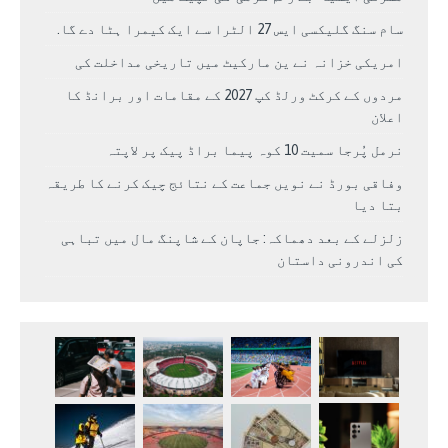
سام سنگ گلیکسی ایس 27 الٹرا سے ایک کیمرا ہٹا دے گا.
امریکی خزانہ نے ین مارکیٹ میں تاریخی مداخلت کی
مردوں کے کرکٹ ورلڈ کپ 2027 کے مقامات اور برانڈ کا
اعلان
نرمل پُرجا سمیت 10 کوہ پیما براڈ پیک پر لاپتہ
وفاقی بورڈ نے نویں جماعت کے نتائج چیک کرنے کا طریقہ
بتا دیا
زلزلے کے بعد دھماکہ: جاپان کے شاپنگ مال میں تباہی
کی اندرونی داستان