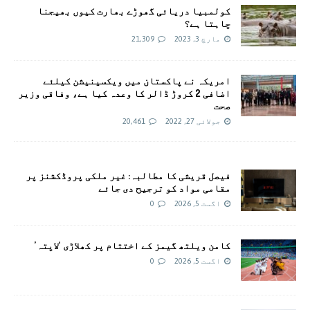
کولمبیا دریائی گھوڑے بھارت کیوں بھیجنا
چاہتا ہے؟
مارچ 3, 2023
21,309
امريکہ نے پاکستان میں ویکسینیشن کیلئے
اضافی 2 کروڑ ڈالر کا وعدہ کیا ہے، وفاقی وزیر
صحت
جولائی 27, 2022
20,461
فیصل قریشی کا مطالبہ: غیر ملکی پروڈکشنز پر
مقامی مواد کو ترجیح دی جائے
اگست 5, 2026
0
کامن ویلتھ گیمز کے اختتام پر کھلاڑی ‘لاپتہ’
اگست 5, 2026
0