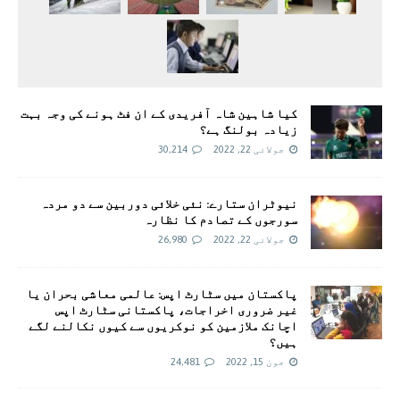
کیا شاہین شاہ آفریدی کے ان فٹ ہونے کی وجہ بہت
زیادہ بولنگ ہے؟
جولائی 22, 2022
30,214
نیوٹران ستارے: نئی خلائی دوربین سے دو مردہ
سورجوں کے تصادم کا نظارہ
جولائی 22, 2022
26,980
پاکستان میں سٹارٹ اپس: عالمی معاشی بحران یا
غیر ضروری اخراجات، پاکستانی سٹارٹ اپس
اچانک ملازمین کو نوکریوں سے کیوں نکالنے لگے
ہیں؟
جون 15, 2022
24,481