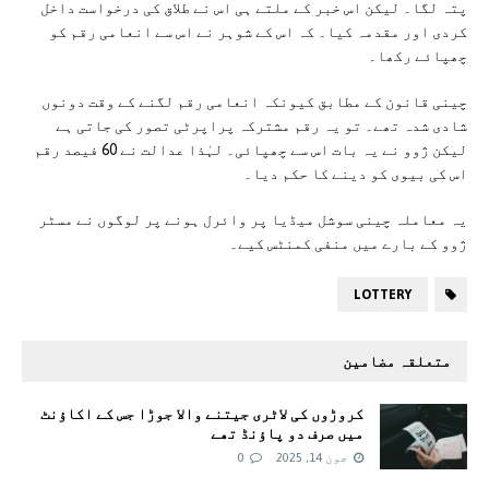
پتہ لگا۔ لیکن اس خبر کے ملتے ہی اس نے طلاق کی درخواست داخل
کردی اور مقدمہ کیا۔ کہ اس کے شوہر نے اس سے انعامی رقم کو
چھپائے رکھا۔
چینی قانون کے مطابق کیونکہ انعامی رقم لگنے کے وقت دونوں
شادی شدہ تھے۔ تو یہ رقم مشترکہ پراپرٹی تصور کی جاتی ہے
لیکن ژوو نے یہ بات اس سے چھپائی۔ لہٰذا عدالت نے 60 فیصد رقم
اس کی بیوی کو دینے کا حکم دیا۔
یہ معاملہ چینی سوشل میڈیا پر وائرل ہونے پر لوگوں نے مسٹر
ژوو کے بارے میں منفی کمنٹس کیے۔
LOTTERY
متعلقہ مضامین
کروڑوں کی لاٹری جیتنے والا جوڑا جس کے اکاؤنٹ
میں صرف دو پاؤنڈ تھے
جون 14, 2025
0