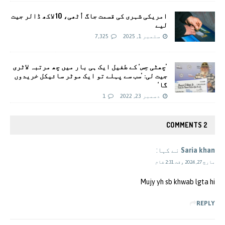
امریکی شہری کی قسمت جاگ اُٹھی، 10 لاکھ ڈالر جیت
لیے
ستمبر 1, 2025
7,325
’چھٹی حِس‘ کے طفیل ایک ہی بار میں چھ مرتبہ لاٹری
جیت لی: ’سب سے پہلے تو ایک موٹر سائیکل خریدوں
گا‘
دسمبر 23, 2022
1
2 COMMENTS
Saria khan
نے کہا:
مارچ 27, 2024 وقت 2:31 شام
Mujy yh sb khwab lgta hi
REPLY