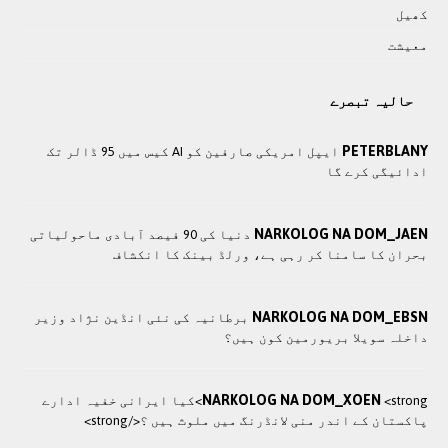
کھيل
معيشت
حالیہ تبصرے
PETERBLANY
ایپل امریکی صارفین کو AI کیس میں 95 ڈالر تک
ادائیگی کرے گا
NARKOLOG NA DOM_JAEN
دنیا کی 90 فیصد آبادی ماحولیاتی
بحران کا سامنا کر رہی ہے، ورلڈ بینک کا انکشاف
NARKOLOG NA DOM_EBSN
برطانیہ کی نئی انڈین نژاد وزیر
داخلہ سویلا بریورمین کون ہیں؟
NARKOLOG NA DOM_XOEN
<strong>کيا ایرانی خفيہ ادارے
پاکستان کے اندر منی لانڈرنگ ميں ملوث ہيں ؟</strong>