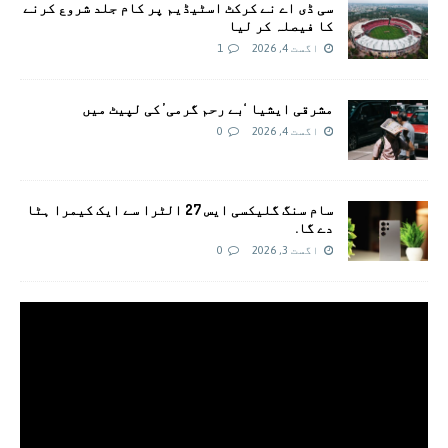
سی ڈی اے نے کرکٹ اسٹیڈیم پر کام جلد شروع کرنے
کا فیصلہ کر لیا
اگست 4, 2026
1
مشرقی ایشیا ‘بے رحم گرمی’ کی لپیٹ میں
اگست 4, 2026
0
سام سنگ گلیکسی ایس 27 الٹرا سے ایک کیمرا ہٹا
دے گا.
اگست 3, 2026
0