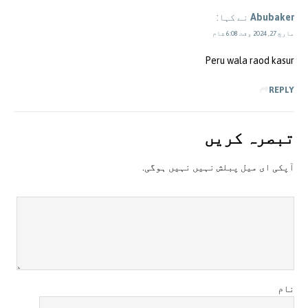
Abubaker
نے کہا:
مارچ 27, 2024 وقت 6:08 شام
Peru wala raod kasur
REPLY
تبصرہ کريں
آپکی ای ميل پبلش نہيں نہيں ہوگی.
نام