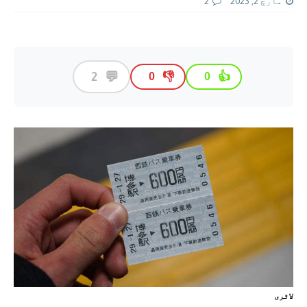
مارچ 2, 2023
2
💬
2
👎
👍
0
0
لاٹری