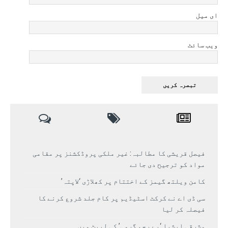
ای میل
ویب سائٹ
فیصل قریشی کا مطالبہ: غیر ملکی پروڈکشنز پر مقامی
مواد کو ترجیح دی جائے
کامن ویلتھ گیمز کے اختتام پر کھلاڑی ‘لاپتہ’
سی ڈی اے نے کرکٹ اسٹیڈیم پر کام جلد شروع کرنے کا
فیصلہ کر لیا
مشرقی ایشیا ‘بے رحم گرمی’ کی لپیٹ میں