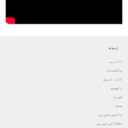
زمرے
اداريہ
پاکستان
تازہ ترين
دلچسپ
شوبز
صحت
عالمی خبريں
علاقائی خبريں