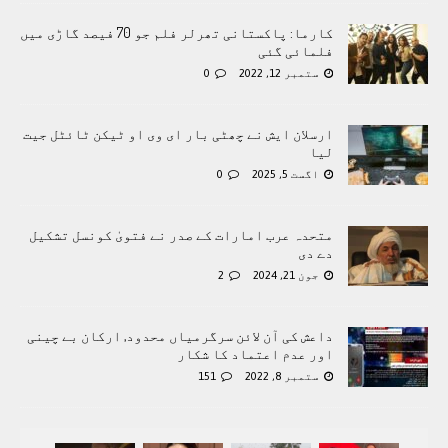
کارما: پاکستانی تھرلر فلم جو 70 فیصد گاڑی میں
فلمائی گئی
ستمبر 12, 2022
0
ارسلان ایش نے چھٹی بار ای وی او ٹیکن ٹائٹل جیت
لیا
اگست 5, 2025
0
متحدہ عرب امارات کے صدر نے فتویٰ کونسل تشکیل
دے دی
جون 21, 2024
2
داعش کی آن لائن سرگرمياں محدود, ارکان بے چینی
اور عدم اعتماد کا شکار
ستمبر 8, 2022
151