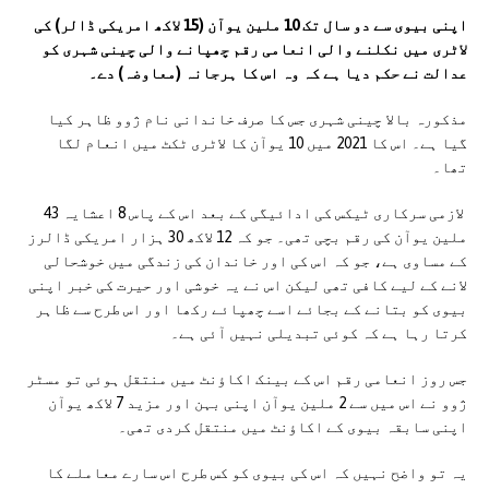
اپنی بیوی سے دو سال تک 10 ملین یوآن (15 لاکھ امریکی ڈالر) کی
لاٹری میں نکلنے والی انعامی رقم چھپانے والی چینی شہری کو
عدالت نے حکم دیا ہے کہ وہ اس کا ہرجانہ (معاوضہ) دے۔
مذکورہ بالا چینی شہری جس کا صرف خاندانی نام ژوو ظاہر کیا
گیا ہے۔ اس کا 2021 میں 10 یوآن کا لاٹری ٹکٹ میں انعام لگا
تھا۔
لازمی سرکاری ٹیکس کی ادائیگی کے بعد اس کے پاس 8 اعشایہ 43
ملین یوآن کی رقم بچی تھی۔ جو کہ 12 لاکھ 30 ہزار امریکی ڈالرز
کے مساوی ہے، جو کہ اس کی اور خاندان کی زندگی میں خوشحالی
لانے کے لیے کافی تھی لیکن اس نے یہ خوشی اور حیرت کی خبر اپنی
بیوی کو بتانے کے بجائے اسے چھپائے رکھا اور اس طرح سے ظاہر
کرتا رہا ہے کہ کوئی تبدیلی نہیں آئی ہے۔
جس روز انعامی رقم اس کے بینک اکاؤنٹ میں منتقل ہوئی تو مسٹر
ژوو نے اس میں سے 2 ملین یوآن اپنی بہن اور مزید 7 لاکھ یوآن
اپنی سابقہ بیوی کے اکاؤنٹ میں منتقل کردی تھی۔
یہ تو واضح نہیں کہ اس کی بیوی کو کس طرح اس سارے معاملے کا