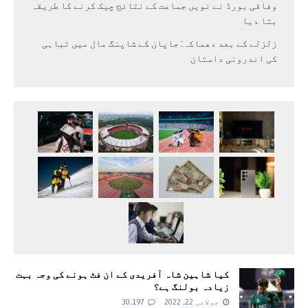
وفاقی بورڈ نے نویں جماعت کے نتائج چیک کرنے کا طریقہ
بتا دیا
زلزلے کے بعد دھماکہ: جاپان کے شاپنگ مال میں تباہی
کی اندرونی داستان
کیا شاہین شاہ آفریدی کے ان فٹ ہونے کی وجہ بہت
زیادہ بولنگ ہے؟
جولائی 22, 2022
30,197