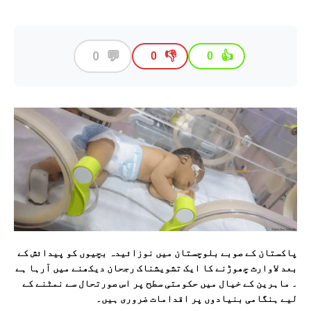
💬
0
👎
👍
0
0
پاکستان کے صوبے بلوچستان میں نوزائیدہ بچیوں کو پیدائش کے
بعد لاوارث چھوڑنے کا ایک تشویشناک رجحان دیکھنے میں آرہا ہے
۔ ماہرین کے خیال میں حکومتی سطح پر اس صورتحال سے نمٹنے کے
لیے ہنگامی بنیادوں پر اقدامات ضروری ہیں۔