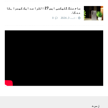
سام سنگ گلیکسی ایس 27 الٹرا سے ایک کیمرا ہٹا
دے گا.
اگست 3, 2026
0
زمرے