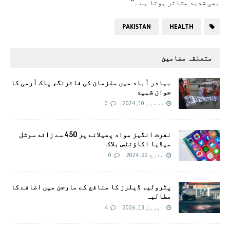
بھی شدید متاثر ہوتا ہے ۔‘‘
PAKISTAN
HEALTH
متعلقہ مضامین
بہادر آباد میں ملزمان کی فائرنگ، پاک آرمی کا
جوان شہید
دسمبر 10, 2024
0
نفرت انگیز مواد پھیلانے پر 450 سے زائد سوشل
میڈیا اکاؤنٹس بلاک
مارچ 22, 2024
0
پٹرولیم ڈیلرز کا منافع کے مارجن میں اضافے کا
مطالبہ
اپریل 13, 2026
4