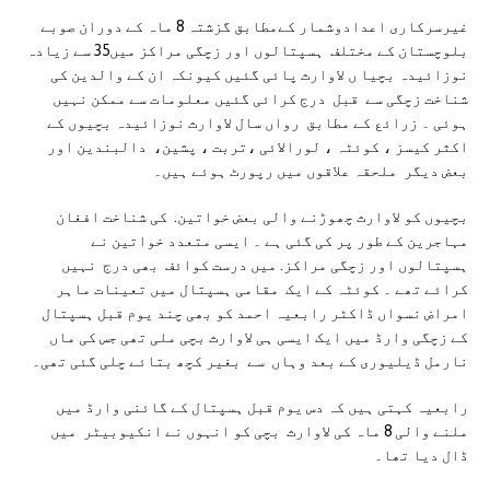
غیرسرکاری اعدادوشمار کےمطابق گزشتہ 8 ماہ کے دوران صوبے
بلوچستان کے مختلف ہسپتالوں اور زچگی مراکز میں35 سے زیادہ
نوزائیدہ بچیا ں لاوارث پائی گئیں کیونکہ ان کے والدین کی
شناخت زچگی سے قبل درج کرائی گئیں معلومات سے ممکن نہیں
ہوئی ۔ زرائع کے مطابق رواں سال لاوارث نوزائیدہ بچیوں کے
اکثر کیسز ، کوئٹہ ، لورالائی ،تربت ، پشین، دالبندین اور
بعض دیگر ملحقہ علاقوں میں رپورٹ ہوئے ہیں۔
بچیوں کو لاوارث چھوڑنے والی بعض خواتین. کی شناخت افغان
مہاجرین کے طور پر کی گئی ہے ۔ ایسی متعدد خواتین نے
ہسپتالوں اور زچگی مراکز. میں درست کوائف بھی درج نہیں
کرائے تھے ۔ کوئٹہ کے ایک مقامی ہسپتال میں تعینات ماہر
امراض نسواں ڈاکٹر رابعیہ احمد کو بھی چند یوم قبل ہسپتال
کے زچگی وارڈ میں ایک ایسی ہی لاوارث بچی ملی تھی جس کی ماں
نارمل ڈیلیوری کے بعد وہاں سے بغیر کچھ بتائے چلی گئی تھی۔
رابعیہ کہتی ہیں کہ دس یوم قبل ہسپتال کے گائنی وارڈ میں
ملنے والی 8 ماہ کی لاوارث بچی کو انہوں نے انکیوبیٹر میں
ڈال دیا تھا۔