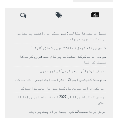
فیصل قریشی کا مطالبہ: غیر ملکی پروڈکشنز پر مقامی
مواد کو ترجیح دی جائے
کامن ویلتھ گیمز کے اختتام پر کھلاڑی ‘لاپتہ’
سی ڈی اے نے کرکٹ اسٹیڈیم پر کام جلد شروع کرنے کا
فیصلہ کر لیا
مشرقی ایشیا ‘بے رحم گرمی’ کی لپیٹ میں
سام سنگ گلیکسی ایس 27 الٹرا سے ایک کیمرا ہٹا دے گا.
امریکی خزانہ نے ین مارکیٹ میں تاریخی مداخلت کی
مردوں کے کرکٹ ورلڈ کپ 2027 کے مقامات اور برانڈ کا
اعلان
نرمل پُرجا سمیت 10 کوہ پیما براڈ پیک پر لاپتہ