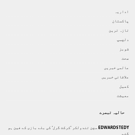
اداريہ
پاکستان
تازہ ترين
دلچسپ
شوبز
صحت
عالمی خبريں
علاقائی خبريں
کھيل
معيشت
حالیہ تبصرے
EDWARDSTEDY
سچن تندولکر ’کرکٹ گرل‘ کی بلے بازی کے فین ہو
گئے