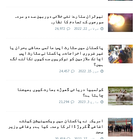
نیوٹران ستارے: نئی خلائی دوربین سے دو مردہ
سورجوں کے تصادم کا نظارہ
جولائی 22, 2022
26,972
پاکستان میں سٹارٹ اپس: عالمی معاشی بحران یا
غیر ضروری اخراجات، پاکستانی سٹارٹ اپس
اچانک ملازمین کو نوکریوں سے کیوں نکالنے لگے
ہیں؟
جون 15, 2022
24,457
کولمبیا دریائی گھوڑے بھارت کیوں بھیجنا
چاہتا ہے؟
مارچ 3, 2023
21,294
امريکہ نے پاکستان میں ویکسینیشن کیلئے
اضافی 2 کروڑ ڈالر کا وعدہ کیا ہے، وفاقی وزیر
صحت
جولائی 27, 2022
20,459