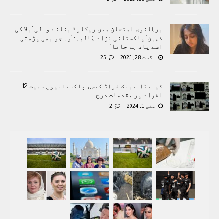
برطانوی امتحان میں ریکارڈ بنانے والی ’بلا کی
ذہین‘ پاکستانی نژاد طالبہ: ’وہ جو بھی پڑھتی
اسے یاد ہو جاتا‘
اگست 28, 2023
25
کینیڈا: بینک فراڈ کیس، پاکستانیوں سمیت 12
افراد پر مقدمات درج
مئی 1, 2024
2