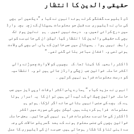
حقیقی والدین کا انتظار
ڈی ڈبلیو سے گفتگو کرتے ہوئے انہوں نے کہا ، ’’دیکھیں اس بچی
کی ماں نے ڈیلیوری سے قبل جو معلومات ہسپتال کے زچہ بچہ وارڈ
میں درج کرائی تھیں. وہ درست نہیں تھیں ۔ ہم نےتین یوم تک
بچی کے حقیقی والدین کا انتظار کیا. لیکن ان کی جانب سے کوئی
رابطہ نہیں ہوا ۔ ہسپتال میں جس خاتون کے ہاں. اس بچی کی ولادت
ہوئی تھی وہ افغان مہاجر بتائی گئی تھی۔ ‘‘
ڈاکٹر رابعیہ کا کہنا تھا. کہ بچیوں کو لاوارث چھوڑنے والی
اکثر حاملہ خواتین جب زچگی وارڈز جاتی ہیں تو وہ انتظامیہ
کو درست معلومات فراہم نہیں کرتیں ۔
انہو ں نے مزید کہا، ’’ ہمارے پاس اکثر اوقات اوپی ڈیز میں جب
حاملہ خواتین چیک اپ کے لیے آتی ہیں تو ان کا یہ اسرار ہوتا
ہے. کہ بچے کی جنس انہیں بتائی جائے اگر لڑکا. ہوتو ہم
معلومات فراہم کردیتے ہیں. لیکن بچی کی صورت میں اکثر
ڈاکٹرز کی جانب سے معلومات فراہم نہیں کی جاتیں۔ بعض حاملہ
خواتین بچوں کی جنس معلوم ہونے. کے بعد گھریلو حالات. کی وجہ
سے ذہنی تناؤ کا شکار ہوجاتی ہیں. جس سے ان کی ڈیلیوری کا عمل