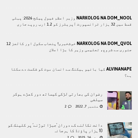
NARKOLOG NA DOM_NOOL
وزير اعظم فیول پیکج 2026: پہلی
قسط میں 32 ہزار ٹرانسپورٹ آپریٹرز کو 1.2 ارب روپے جاری
NARKOLOG NA DOM_QVOL
خوشخبری! پنجاب سکول اور کالجز 12
جنوری سے شروع، تعلیمی وزیر کا بڑا اعلان
ALVINANAPE
کیا بائیو ہیکنگ سے انسان موت کو شکست دے سکتا
ہے؟
رضوان کی بھارتی لڑکی کیساتھ دور کھڑے ہوکر
سیلفی
ستمبر 7, 2022
2
دانت نکالنے کے دوران ’جبڑا توڑنے‘ پر کلینک کو
10 ہزار پاؤنڈ کا ہرجانہ
مئی 16, 2025
2