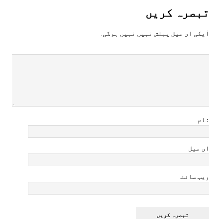
تبصرہ کريں
آپکی ای ميل پبلش نہيں نہيں ہوگی.
نام
ای میل
ویب سائٹ