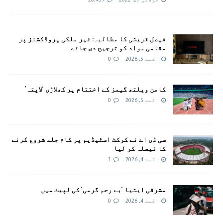
فیصل قریشی کا مطالبہ: غیر ملکی پروڈکشنز پر
مقامی مواد کو ترجیح دی جائے
اگست 5, 2026
0
کامن ویلتھ گیمز کے اختتام پر کھلاڑی ‘لاپتہ’
اگست 5, 2026
0
سی ڈی اے نے کرکٹ اسٹیڈیم پر کام جلد شروع کرنے
کا فیصلہ کر لیا
اگست 4, 2026
1
مشرقی ایشیا ‘بے رحم گرمی’ کی لپیٹ میں
اگست 4, 2026
0