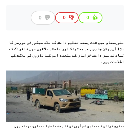
💬
0
👎
👍
0
0
بلوچستان میں شدت پسند تنظیم داعش کے خلاف سیکورٹی فورسز کا
بڑا آپریشن جاری ہے۔ مستونگ اور ملحقہ علاقوں میں فائرنگ کے
تبادلے میں داعش خراسان کے متعدد اہم کمانڈروں کی ہلاکت کی
اطلاعات ہیں۔
عسکری ذرائع کے مطابق اس آپریشن کا ہدف داعش کے عسکریت پسند ہیں