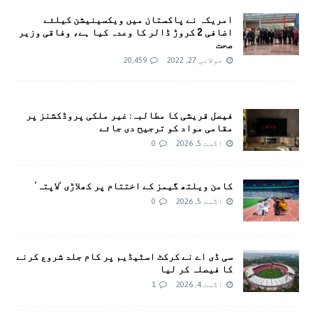
امريکہ نے پاکستان میں ویکسینیشن کیلئے
اضافی 2 کروڑ ڈالر کا وعدہ کیا ہے، وفاقی وزیر
صحت
جولائی 27, 2022
20,459
فیصل قریشی کا مطالبہ: غیر ملکی پروڈکشنز پر
مقامی مواد کو ترجیح دی جائے
اگست 5, 2026
0
کامن ویلتھ گیمز کے اختتام پر کھلاڑی ‘لاپتہ’
اگست 5, 2026
0
سی ڈی اے نے کرکٹ اسٹیڈیم پر کام جلد شروع کرنے
کا فیصلہ کر لیا
اگست 4, 2026
1