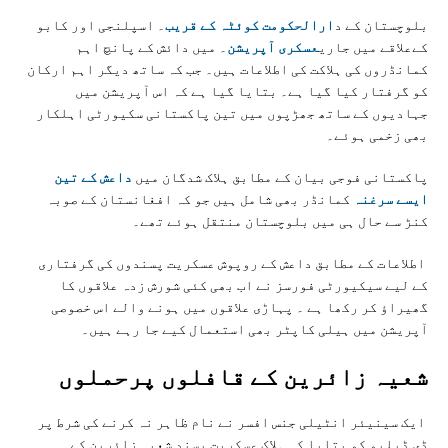
بلوچستان کے د
ارالحکومت کوئٹہ کے قریب
۔ اسپلنجی اور کابو
کےعلاقے میں جاری
عسکری آپریشن
۔ میں دائش کے پانچ اہم
کمانڈروں کی ہلاکت کی اطلاعات ہیں۔ جب کہ ساتھ دیگر اہم ارکان
کو گرفتار کیا گیا ہے۔ بتایا گیا ہے کہ اس آپریشن میں
جہادیوں کے ساتھ جھڑپوں میں تین پاکستانی سکیورٹی اہلکار
بھی زخمی ہوئے۔
پاکستانی فوجی بیان کے مطابق ہلاک شدگان میں
داعش کے تین
ایسے سرغنہ
کمانڈر بھی شامل ہیں جو کہ افغانستان کے صوبہ
کنڑ سے حال ہی میں بلوچستان منتقل ہوئے تھے۔
اطلاعات کے مطابق داعش کے روپوش عسکریت پسندوں کی گرفتاری
کے لیے سیکیورٹی فورسز نے اب بھی کئی شورش زدہ علاقوں کا
گھیراؤ کر رکھا ہے ۔ پہاڑی علاقوں میں ہونے والے اس خصوصی
آپریشن میں ہیلی کاپٹر بھی استعمال کیے جا رہے ہیں۔
شعیہ زائرین کے قافلوں پرحملوں
ایک سینیئر انٹیلی جنس افسر نے نام ظاہر نہ کرنے کی شرط پر
ڈی ڈبلیو کو بتایا کہ ہلاک عسکریت پسند شعیہ زائرین کے