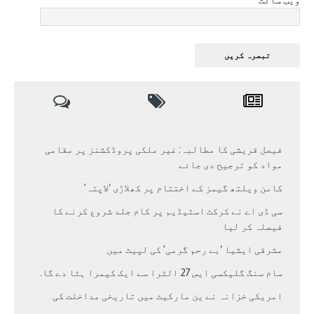
فیصل قریشی کا مطالبہ: غیر ملکی پروڈکشنز پر مقامی
مواد کو ترجیح دی جائے
کامن ویلتھ گیمز کے اختتام پر کھلاڑی ‘لاپتہ’
سی ڈی اے نے کرکٹ اسٹیڈیم پر کام جلد شروع کرنے کا
فیصلہ کر لیا
مشرقی ایشیا ‘بے رحم گرمی’ کی لپیٹ میں
سام سنگ گلیکسی ایس 27 الٹرا سے ایک کیمرا ہٹا دے گا.
امریکی خزانہ نے ین مارکیٹ میں تاریخی مداخلت کی