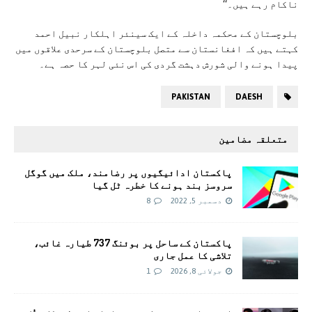
ناکام رہے ہیں۔‘‘
بلوچستان کے محکمہ داخلہ کے ایک سینئر اہلکار نبیل احمد
کہتے ہیں کہ افغانستان سے متصل بلوچستان کے سرحدی علاقوں میں
پیدا ہونے والی شورش دہشت گردی کی اس نئی لہر کا حصہ ہے۔
PAKISTAN
DAESH
متعلقہ مضامین
پاکستان ادائیگیوں پر رضامند، ملک میں گوگل
سروسز بند ہونے کا خطرہ ٹل گیا
دسمبر 5, 2022
8
پاکستان کے ساحل پر بوئنگ 737 طیارہ غائب،
تلاشی کا عمل جاری
جولائی 8, 2026
1