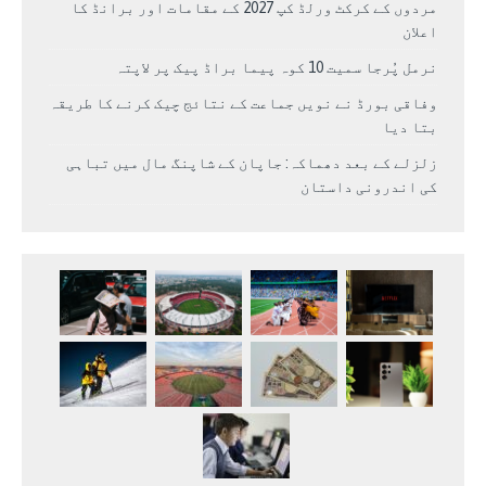
مردوں کے کرکٹ ورلڈ کپ 2027 کے مقامات اور برانڈ کا
اعلان
نرمل پُرجا سمیت 10 کوہ پیما براڈ پیک پر لاپتہ
وفاقی بورڈ نے نویں جماعت کے نتائج چیک کرنے کا طریقہ
بتا دیا
زلزلے کے بعد دھماکہ: جاپان کے شاپنگ مال میں تباہی
کی اندرونی داستان