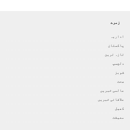
زمرے
اداريہ
پاکستان
تازہ ترين
دلچسپ
شوبز
صحت
عالمی خبريں
علاقائی خبريں
کھيل
معيشت