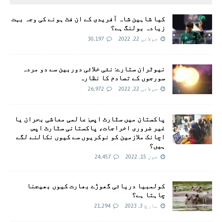
کیا شاہین شاہ آفریدی کے ان فٹ ہونے کی وجہ بہت
زیادہ بولنگ ہے؟
جولائی 22, 2022
30,197
نیوٹران ستارے: نئی خلائی دوربین سے دو مردہ
سورجوں کے تصادم کا نظارہ
جولائی 22, 2022
26,972
پاکستان میں سٹارٹ اپس: عالمی معاشی بحران یا
غیر ضروری اخراجات، پاکستانی سٹارٹ اپس
اچانک ملازمین کو نوکریوں سے کیوں نکالنے لگے
ہیں؟
جون 15, 2022
24,457
کولمبیا دریائی گھوڑے بھارت کیوں بھیجنا
چاہتا ہے؟
مارچ 3, 2023
21,294