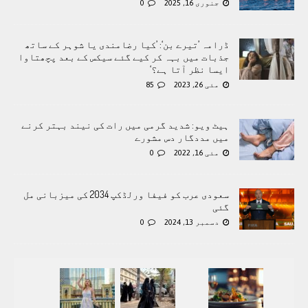
جنوری 16, 2025
0
ڈرامہ ’تیرے بن‘: ’کیا رضامندی یا شوہر کے ساتھ
جذبات میں بہہ کر کیے گئے سیکس کے بعد پچھتاوا
ایسا نظر آتا ہے؟‘
مئی 26, 2023
85
ہیٹ ویو: شدید گرمی میں رات کی نیند بہتر کرنے
میں مددگار دس مشورے
مئی 16, 2022
0
سعودی عرب کو فیفا ورلڈکپ 2034 کی میزبانی مل
گئی
دسمبر 13, 2024
0