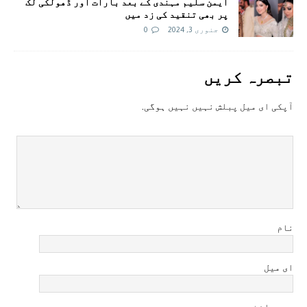
ایمن سلیم مہندی کے بعد بارات اور ڈھولکی لُک
پر بھی تنقید کی زد میں
جنوری 3, 2024
0
تبصرہ کريں
آپکی ای ميل پبلش نہيں نہيں ہوگی.
نام
ای میل
ویب سائٹ