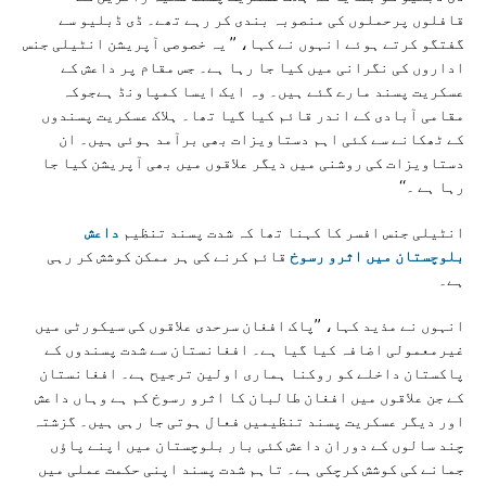
قافلوں پرحملوں کی منصوبہ بندی کر رہے تھے۔ ڈی ڈبلیو سے
گفتگو کرتے ہوئے انہوں نے کہا، ” یہ خصوصی آپریشن انٹیلی جنس
اداروں کی نگرانی میں کیا جا رہا ہے۔ جس مقام پر داعش کے
عسکریت پسند مارے گئے ہیں۔ وہ ایک ایسا کمپاونڈ ہےجوکہ
مقامی آبادی کے اندر قائم کیا گیا تھا۔ ہلاک عسکریت پسندوں
کے ٹھکانے سے کئی اہم دستاویزات بھی برآمد ہوئی ہیں۔ ان
دستاویزات کی روشنی میں دیگر علاقوں میں بھی آپریشن کیا جا
رہا ہے ۔‘‘
انٹیلی جنس افسر کا کہنا تھا کہ شدت پسند تنظیم
داعش
بلوچستان میں اثرو رسوخ
قائم کرنے کی ہر ممکن کوشش کر رہی
ہے۔
انہوں نے مذید کہا، ”پاک افغان سرحدی علاقوں کی سیکورٹی میں
غیرمعمولی اضافہ کیا گیا ہے۔ افغانستان سے شدت پسندوں کے
پاکستان داخلے کو روکنا ہماری اولین ترجیح ہے۔ افغانستان
کے جن علاقوں میں افغان طالبان کا اثرو رسوخ کم ہے وہاں داعش
اور دیگر عسکریت پسند تنظیمیں فعال ہوتی جا رہی ہیں۔ گزشتہ
چند سالوں کے دوران داعش کئی بار بلوچستان میں اپنے پاؤں
جمانے کی کوشش کرچکی ہے۔ تاہم شدت پسند اپنی حکمت عملی میں