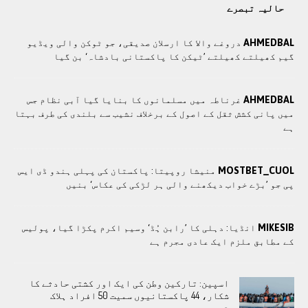
حالیہ تبصرے
AHMEDBAL
دروغے والا کا ارسلان صدیقی، جو ٹوکن والی ویڈیو
گیم کھیلتے کھیلتے ’ٹیکن کا پاکستانی بادشاہ‘ بن گیا
AHMEDBAL
غرناطہ میں مسلمانوں کا بنایا گیا آبی نظام جس
میں پانی کشش ثقل کے اصول کے برخلاف نشیب سے بلندی کی طرف بہتا
ہے
MOSTBET_CUOL
منیشا روپیتا: پاکستان کی پہلی ہندو ڈی ایس
پی جو ’بڑے خواب دیکھنے والی ہر لڑکی کی عکاس‘ بنیں
MIKESIB
انڈیا: دہلی کا ’رابن ہُڈ‘ وسیم اکرم پکڑا گیا، پولیس
کے مطابق ملزم ایک عادی مجرم ہے
اسپین: تارکین وطن کی ایک اور کشتی حادثے کا
شکار، 44 پاکستانیوں سمیت 50 افراد ہلاک