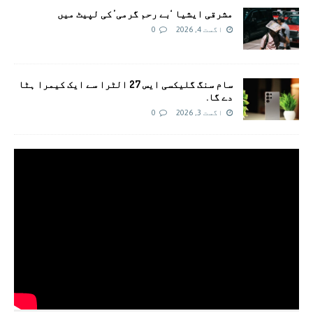
مشرقی ایشیا ‘بے رحم گرمی’ کی لپیٹ میں
اگست 4, 2026
0
سام سنگ گلیکسی ایس 27 الٹرا سے ایک کیمرا ہٹا
دے گا.
اگست 3, 2026
0