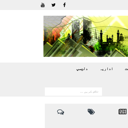
ت
اداريہ
دلچسپ