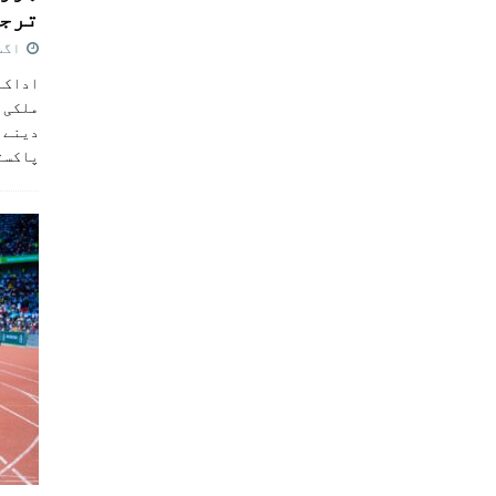
ترجی
اگست 5,
اداکار
ملکی 
دینے پ
پاکست