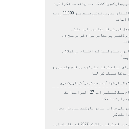
پیس ایکس راکٹ کا حصہ چاند سے ٹکرا گیا
پاکستان میں سونے کی قیمت میں 11,300 روپے
 اضافہ
صل قریشی کا مطالبہ: غیر ملکی
وڈکشنز پر مقامی مواد کو ترجیح دی
ئے
من ویلتھ گیمز کے اختتام پر کھلاڑی
اپتہ’
 ڈی اے نے کرکٹ اسٹیڈیم پر کام جلد شروع
نے کا فیصلہ کر لیا
رقی ایشیا ‘بے رحم گرمی’ کی لپیٹ میں
سام سنگ گلیکسی ایس 27 الٹرا سے ایک
مرا ہٹا دے گا.
ریکی خزانہ نے ین مارکیٹ میں تاریخی
اخلت کی
مردوں کے کرکٹ ورلڈ کپ 2027 کے مقامات اور