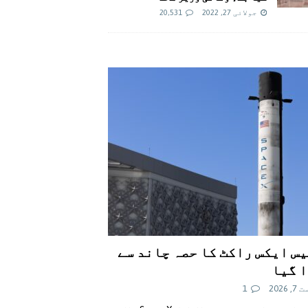
جولائی 27, 2022
20,531
س ایکس راکٹ کا حصہ چاند سے
 گیا
 2026
1