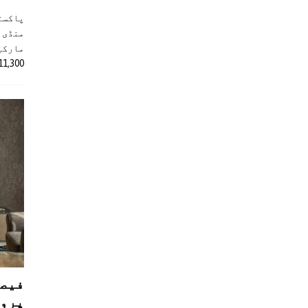
پاکست
منڈی 
مارکیٹ
11,300 روپے کے اضافے کے بعد 4 لاکھ 
فیصل
پروڈ