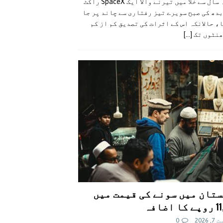
گزشتہ سال سے خلا میں تیرنے والا ایک SpaceX راکٹ
دھ کی صبح سویرے تیز رفتاری سے چاند پر جا
، حالانکہ اس کے اثرات کی تصدیق کم از کم
ھنٹوں تک
[...]
تان میں سونے کی قیمت میں
اضافہ
 2026
0