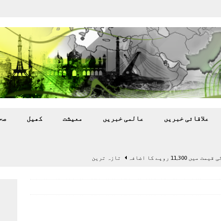
علاقائی خبريں
عالمی خبريں
معيشت
کھيل
صح
11,3 روپے کا اضافہ
تازہ ترين
بہ: غیر ملکی پروڈکشنز پر مقامی مواد کو ترجیح دی جائے
اختتام پر کھلاڑی ‘لاپتہ’
تازہ ترين