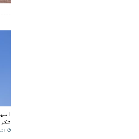
اسپی
ٹکرا
اگست 7,