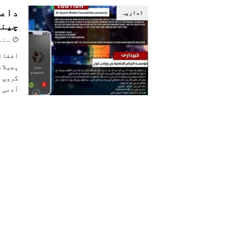
داعش
اداريہ
چینی
ستمبر 8
افغان
پھيلان
گروپ ن
آدمی 