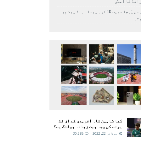
انڈ کا اعلان
نرمل پُرجا سمیت 10 کوہ پیما براڈ پیک پر
پتہ
کیا شاہین شاہ آفریدی کے ان فٹ
ہونے کی وجہ بہت زیادہ بولنگ ہے؟
جولائی 22, 2022
30,286