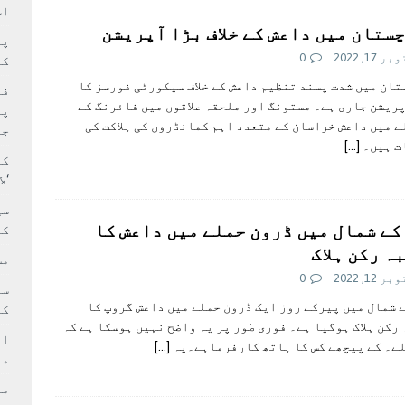
سٹیڈیم پر کام جلد شروع کرنے کا فیصلہ کر لیا
پاکستان
اس
ستان میں داعش کے خلاف بڑا آپریشن
 حصہ چاند سے ٹکرا گیا
تازہ ترين
 17, 2022
0
کا
ان میں شدت پسند تنظیم داعش کے خلاف سیکورٹی فورسز کا
فی
ریشن جاری ہے۔ مستونگ اور ملحقہ علاقوں میں فائرنگ کے
پر
 میں داعش خراسان کے متعدد اہم کمانڈروں کی ہلاکت کی
جا
ت ہیں۔
[…]
کا
‘ل
سی
کے شمال میں ڈرون حملے میں داعش کا
کر
ہ رکن ہلاک
مش
 12, 2022
0
 شمال میں پیرکے روز ایک ڈرون حملے میں داعش گروپ کا
کی
رکن ہلاک ہوگیا ہے۔ فوری طور پر یہ واضح نہیں ہوسکا ہے کہ
ام
لے۔ کے پیچھے کس کا ہاتھ کارفرماہے۔یہ
[…]
مد