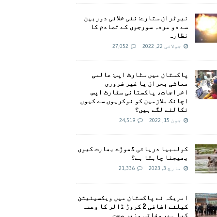
نیوٹران ستارے: نئی خلائی دوربین
سے دو مردہ سورجوں کے تصادم کا
نظارہ
جولائی 22, 2022
27,052
پاکستان میں سٹارٹ اپس: عالمی
معاشی بحران یا غیر ضروری
اخراجات، پاکستانی سٹارٹ اپس
اچانک ملازمین کو نوکریوں سے کیوں
نکالنے لگے ہیں؟
جون 15, 2022
24,519
کولمبیا دریائی گھوڑے بھارت کیوں
بھیجنا چاہتا ہے؟
مارچ 3, 2023
21,336
امريکہ نے پاکستان میں ویکسینیشن
کیلئے اضافی 2 کروڑ ڈالر کا وعدہ
کیا ہے، وفاقی وزیر صحت