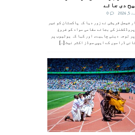
ح دی جائے
 2026
0
 فیصل قریشی نے زور دیا کہ پاکستان کو غیر
پروڈکشنز کی بجائے مقامی مواد کو فروغ
ر توجہ دینی چاہیے، اور کہا کہ یوٹیوب پر
انی ڈراموں کے ایپی سوڈز اکثر نیٹ
[...]