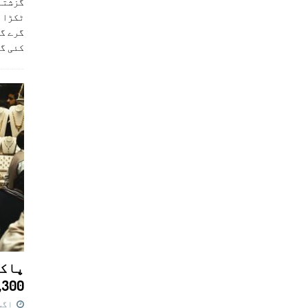
ٹکڑا ب
گرے گا
کئی گ
پاکس
11,300 روپے کا 
اگست 7,