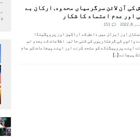
بر
 کی آن لائن سرگرمياں محدود, ارکان بے
 اور عدم اعتماد کا شکار
لا
, 2022
151
ستان اور ایران میں داعش کے اراکین اور پروپگينڈا
ے والوں کی گرفتاریوں کی کئی حالیہ اطلاعات کے بعد، اس
ے اپنے پروپیگنڈے کو متحد کرنے اور اپنے پیغامات کو عام
تک پہچانے
[…]