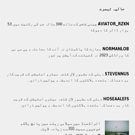
حالیہ تبصرے
AVIATOR_RZKN
چینی شخص کے ساتھ 300 سالہ جم کی رکنیت میں 53
ہزار ڈالر کا دھوکا
NORMANLOB
بھارت کا پاکستان نہ آنے کا معاملہ، پی سی بی
کا ورلڈکپ 2023 نہ کھیلنے کے آپشن پر غور
STEVENNUS
دہلی کے مشہور لال قلعہ میٹرو اسٹیشن کے قریب کار
بم دھماکہ: متعدد ہلاکتوں کا انديشہ، پولیس ذرائع۔
HOSEAALEFS
دہلی کے مشہور لال قلعہ میٹرو اسٹیشن کے قریب
کار بم دھماکہ: متعدد ہلاکتوں کا انديشہ، پولیس ذرائع۔
اتراکھنڈ میں سیلابی ریلے میں پانچ ہلاک،
فوجیوں سمیت 100 سے زیادہ لاپتہ