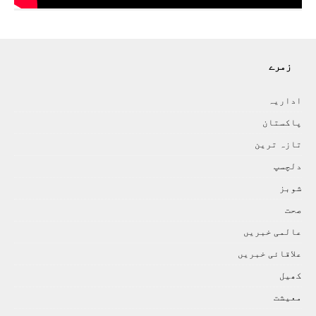
زمرے
اداريہ
پاکستان
تازہ ترين
دلچسپ
شوبز
صحت
عالمی خبريں
علاقائی خبريں
کھيل
معيشت