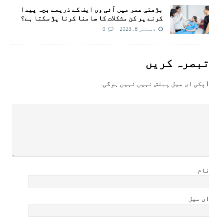
بڑھتی عمر میں آئی وی ایف کے ذریعے بچہ پیدا
کرنے پر کن مشکلات کا سامنا کرنا پڑ سکتا ہے؟
دسمبر 8, 2023
0
تبصرہ کريں
آپکی ای ميل پبلش نہيں نہيں ہوگی.
نام
ای میل