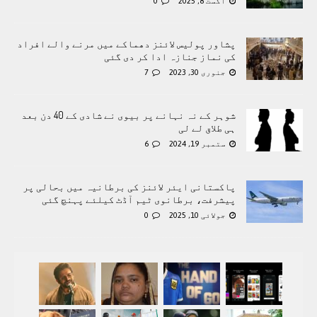
اگست 8, 2025
0
پشاور پولیس لائنز دھماکے میں مرنے والے افراد
کی نماز جنازہ ادا کر دی گئی
جنوری 30, 2023
7
شوہر کے نہ نہانے پر بیوی نے شادی کے 40 دن بعد
ہی طلاق لے لی
ستمبر 19, 2024
6
پاکستانی ایئر لائنز کی برطانیہ میں بحالی پر
پیشرفت، برطانوی ٹیم آڈٹ کیلئے پہنچ گئی
جولائی 10, 2025
0