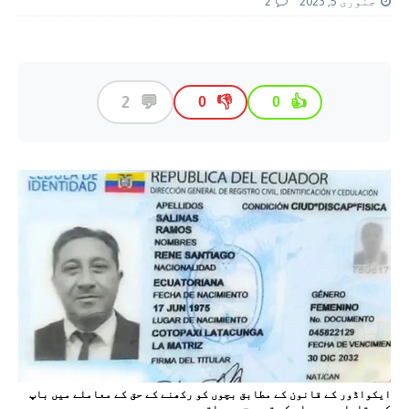
جنوری 5, 2023
2
💬
2
👎
👍
0
0
ایکواڈور کے قانون کے مطابق بچوں کو رکھنے کے حق کے معاملے میں باپ
کے مقابلے میں ماں کو ترجیح دی جاتی ہے۔