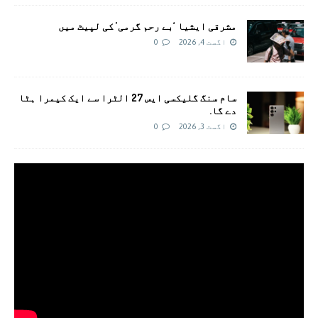
مشرقی ایشیا ‘بے رحم گرمی’ کی لپیٹ میں
اگست 4, 2026
0
سام سنگ گلیکسی ایس 27 الٹرا سے ایک کیمرا ہٹا
دے گا.
اگست 3, 2026
0