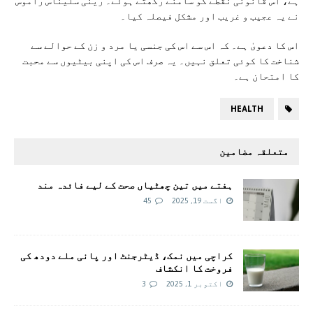
ہے، اس قانونی نقطے کو سامنے رکھتے ہوئے۔ رینی سلیناس راموس
نے یہ عجیب و غریب اور مشکل فیصلہ کیا۔
اس کا دعویٰ ہے۔ کہ اس سے اس کی جنسی یا مرد و زن کے حوالے سے
شناخت کا کوئی تعلق نہیں۔ یہ صرف اس کی اپنی بیٹیوں سے محبت
کا امتحان ہے۔
HEALTH
متعلقہ مضامین
ہفتے میں تین چھٹیاں صحت کے لیے فائدہ مند
اگست 19, 2025
45
کراچی میں نمک، ڈیٹرجنٹ اور پانی ملے دودھ کی
فروخت کا انکشاف
اکتوبر 1, 2025
3