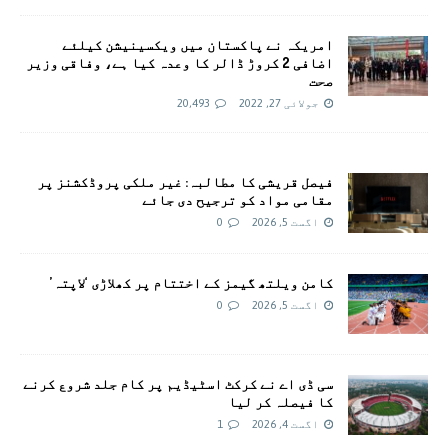
امريکہ نے پاکستان میں ویکسینیشن کیلئے
اضافی 2 کروڑ ڈالر کا وعدہ کیا ہے، وفاقی وزیر
صحت
جولائی 27, 2022
20,493
فیصل قریشی کا مطالبہ: غیر ملکی پروڈکشنز پر
مقامی مواد کو ترجیح دی جائے
اگست 5, 2026
0
کامن ویلتھ گیمز کے اختتام پر کھلاڑی ‘لاپتہ’
اگست 5, 2026
0
سی ڈی اے نے کرکٹ اسٹیڈیم پر کام جلد شروع کرنے
کا فیصلہ کر لیا
اگست 4, 2026
1