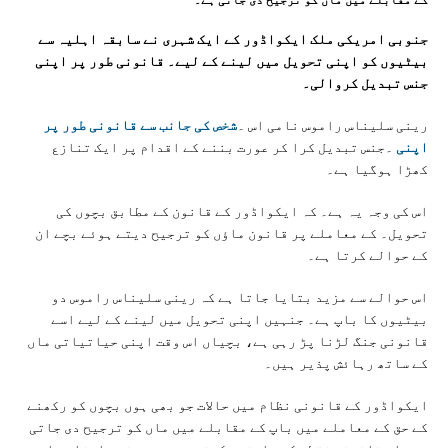
جنوبی امریکی ملک ایکواڈور کے ایک شہری نے سابقہ اہلیہ سے
بیٹیوں کو اپنی تحویل میں لینے کے لیے۔ قانونی طور پر اپنی
جنس تبدیل کروالی۔
رینی سلیناس راموس نامی اس ۔
شخص کی جانب سے قانونی طور پر
اپنی
۔جنس تبدیل کرا کر عورت بننے کے اقدام پر ایک تنازع
کھڑا ہوگیا ہے۔
اس کی وجہ یہ ہے۔ کہ ایکواڈور کے قانون کے مطابق بچوں کی
تحویل۔ کے معاملے پر قانون ماؤں کو ترجیح دیتے ہوئے بچے ان
کے حوالے کرتا ہے۔
اس حوالے سے مزید بتایا جاتا ہے کہ رینی سلیناس راموس دو
بیٹیوں کا باپ ہے۔ جنہیں اپنی تحویل میں لینے کے لیے اسے
قانونی جنگ لڑنا پڑ رہی ہے، بچیاں اس وقت اپنی حیاتیاتی ماں
کے ساتھ رہائش پذیر ہیں۔
ایکواڈور کے قانونی نظام میں حالات جو بھی ہوں بچوں کو رکھنے
کے حق کے معاملے میں باپ کے مقابلے میں ماں کو ترجیح دی جاتی