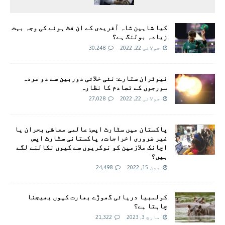
کیا شاہین شاہ آفریدی کے ان فٹ ہونے کی وجہ بہت
زیادہ بولنگ ہے؟
جولائی 22, 2022
30,248
نیوٹران ستارے: نئی خلائی دوربین سے دو مردہ
سورجوں کے تصادم کا نظارہ
جولائی 22, 2022
27,028
پاکستان میں سٹارٹ اپس: عالمی معاشی بحران یا
غیر ضروری اخراجات، پاکستانی سٹارٹ اپس
اچانک ملازمین کو نوکریوں سے کیوں نکالنے لگے
ہیں؟
جون 15, 2022
24,498
کولمبیا دریائی گھوڑے بھارت کیوں بھیجنا
چاہتا ہے؟
مارچ 3, 2023
21,322