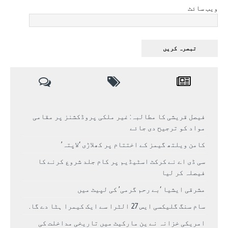
ویب سائٹ
فیصل قریشی کا مطالبہ: غیر ملکی پروڈکشنز پر مقامی
مواد کو ترجیح دی جائے
کامن ویلتھ گیمز کے اختتام پر کھلاڑی ‘لاپتہ’
سی ڈی اے نے کرکٹ اسٹیڈیم پر کام جلد شروع کرنے کا
فیصلہ کر لیا
مشرقی ایشیا ‘بے رحم گرمی’ کی لپیٹ میں
سام سنگ گلیکسی ایس 27 الٹرا سے ایک کیمرا ہٹا دے گا.
امریکی خزانہ نے ین مارکیٹ میں تاریخی مداخلت کی