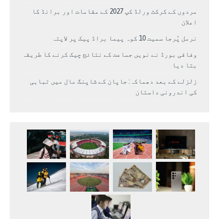
مردوں کے کرکٹ ورلڈ کپ 2027 کے مقامات اور برانڈ کا
اعلان
نرمل پُرجا سمیت 10 کوہ پیما براڈ پیک پر لاپتہ
وفاقی بورڈ نے نویں جماعت کے نتائج چیک کرنے کا طریقہ
بتا دیا
زلزلے کے بعد دھماکہ: جاپان کے شاپنگ مال میں تباہی
کی اندرونی داستان