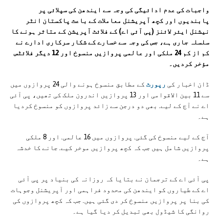
واجبات کی عدم ادائیگی کی وجہ سے ایندھن کی سپلائی پر
پابندیوں اور کچھ آپریشنل معاملات کے باعث پاکستان انٹر
نیشنل ایئر لائنز (پی آئی اے) کے فلائٹ آپریشن کے متاثر ہونے کا
سلسلہ جاری ہے، جس کی وجہ سے خسارے کے شکار سرکاری ادارے نے
کم از کم 24 ملکی اور عالمی پروازیں منسوخ اور 12 دیگر فلائٹس
مؤخر کردیں۔
ڈان اخبار کی
رپورٹ
کے مطابق منسوخ ہونے والی 24 پروازوں میں
سے 11 بین الاقوامی اور 13 پروازیں اندرون ملک کی تھیں، پی آئی
اے نے آج کے لیے. بھی دو درجن سے زائد پروازوں کو منسوخ کردیا
ہے۔
آج کے لیے منسوخ کی گئی. پروازوں میں 16 عالمی. اور 8 ملکی
پروازیں شامل ہیں جب کہ کچھ پروازیں موخر کیے. جانے کا خدشہ
ہے۔
پی آئی اے کے ترجمان نے بتایا کہ روزانہ کی بنیاد پر پی آئی
اے کے طیاروں کو ایندھن کی محدود فراہمی اور آپریشنل وجوہات
کی بنا پر پروازیں منسوخ کر دی گئی ہیں. جب کہ کچھ پروازوں کی
روانگی کا شیڈول بھی تبدیل کر دیا گیا ہے۔