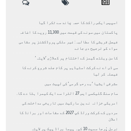
اسپیس ایکس راکٹ کا حصہ چاند سے ٹکرا گیا
پاکستان میں سونے کی قیمت میں 11,300 روپے کا اضافہ
فیصل قریشی کا مطالبہ: غیر ملکی پروڈکشنز پر مقامی
مواد کو ترجیح دی جائے
کامن ویلتھ گیمز کے اختتام پر کھلاڑی ‘لاپتہ’
سی ڈی اے نے کرکٹ اسٹیڈیم پر کام جلد شروع کرنے کا
فیصلہ کر لیا
مشرقی ایشیا ‘بے رحم گرمی’ کی لپیٹ میں
سام سنگ گلیکسی ایس 27 الٹرا سے ایک کیمرا ہٹا دے گا.
امریکی خزانہ نے ین مارکیٹ میں تاریخی مداخلت کی
مردوں کے کرکٹ ورلڈ کپ 2027 کے مقامات اور برانڈ کا
اعلان
نرمل پُرجا سمیت 10 کوہ پیما براڈ پیک پر لاپتہ