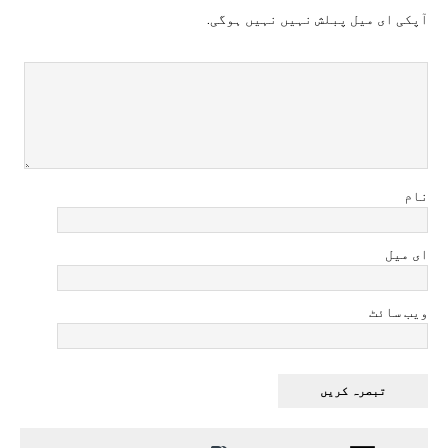
آپکی ای ميل پبلش نہيں نہيں ہوگی.
نام
ای میل
ویب سائٹ