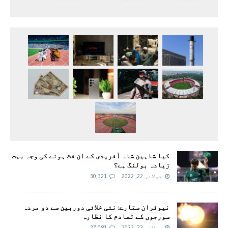
کیا شاہین شاہ آفریدی کے ان فٹ ہونے کی وجہ بہت
زیادہ بولنگ ہے؟
جولائی 22, 2022
30,321
نیوٹران ستارے: نئی خلائی دوربین سے دو مردہ
سورجوں کے تصادم کا نظارہ
جولائی 22, 2022
27,081