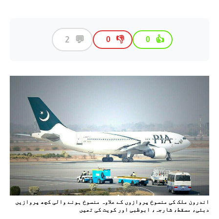
💬
2
👎
👍
0
0
اندرون ملک کی منسوخ پروازوں کے علاوہ منسوخ ہونے والی کچھ پروازیں
دبئی، مسقط، شارجہ، ابوظبی اور کویت کی تھیں