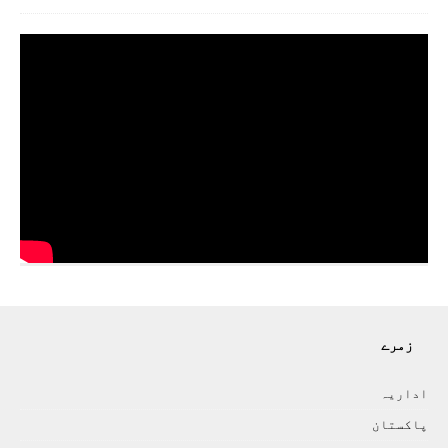
زمرے
اداريہ
پاکستان