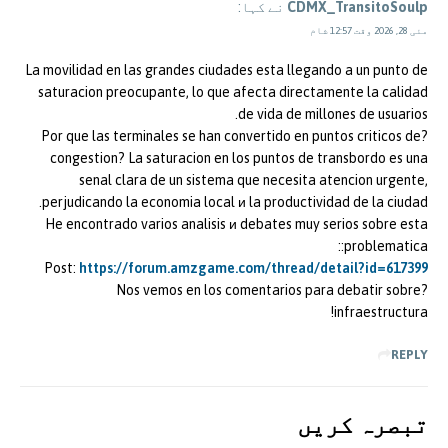
CDMX_TransitoSoulp
نے کہا:
مئی 28, 2026 وقت 12:57 شام
La movilidad en las grandes ciudades esta llegando a un punto de
saturacion preocupante, lo que afecta directamente la calidad
de vida de millones de usuarios.
?Por que las terminales se han convertido en puntos criticos de
congestion? La saturacion en los puntos de transbordo es una
senal clara de un sistema que necesita atencion urgente,
perjudicando la economia local и la productividad de la ciudad.
He encontrado varios analisis и debates muy serios sobre esta
problematica::
Post:
https://forum.amzgame.com/thread/detail?id=617399
?Nos vemos en los comentarios para debatir sobre
infraestructura!
REPLY
تبصرہ کريں