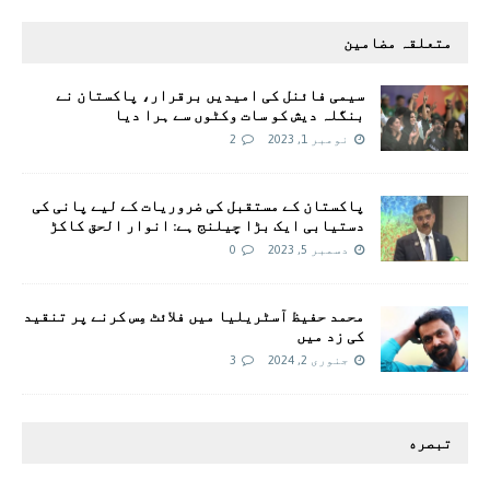
متعلقہ مضامین
سیمی فائنل کی امیدیں برقرار، پاکستان نے
بنگلہ دیش کو سات وکٹوں سے ہرا دیا
نومبر 1, 2023
2
پاکستان کے مستقبل کی ضروریات کے لیے پانی کی
دستیابی ایک بڑا چیلنج ہے: انوار الحق کاکڑ
دسمبر 5, 2023
0
محمد حفیظ آسٹریلیا میں فلائٹ مِس کرنے پر تنقید
کی زد میں
جنوری 2, 2024
3
تبصره