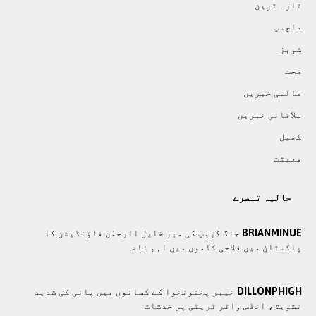
تازہ ترين
دلچسپ
شوبز
صحت
عالمی خبريں
علاقائی خبريں
کھيل
معيشت
حالیہ تبصرے
BRIANMINUE
جنگ گروپ کی میر خلیل الرحمٰن فاؤنڈیشن کا
پاکستان میں فلاحی کاموں ميں اہم نام
DILLONPHIGH
خیبر پختونخوا کے کسانوں میں پانی کی شدید
تشویش، انڈس واٹر ٹریٹی پر خدشات