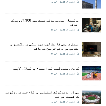
اگست 7, 2026
1
پاکستان میں سونے کی قیمت میں 11,300 روپے کا
اضافہ
اگست 7, 2026
0
فیصل قریشی کا مطالبہ: غیر ملکی پروڈکشنز پر
مقامی مواد کو ترجیح دی جائے
اگست 5, 2026
0
کامن ویلتھ گیمز کے اختتام پر کھلاڑی ‘لاپتہ’
اگست 5, 2026
0
سی ڈی اے نے کرکٹ اسٹیڈیم پر کام جلد شروع کرنے
کا فیصلہ کر لیا
اگست 4, 2026
1