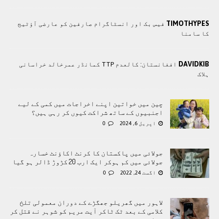
TIMOTHYPES
فیس بک اور انسٹاگرام صارفین کو عارضی آؤٹیج
کا سامنا
DAVIDKIB
افغانستان: کالعدم TTP کمانڈر عمرخالد خراسانی
ہلاک
چین میں خواتین اپنے اخراجات میں کمی کے لیے
اجنبیوں کے ساتھ شراکت کیوں کر رہی ہیں؟
اپریل 6, 2024
0
جولائی ميں پاکستان کا کرنٹ اکاؤنٹ خسارہ
جولائی ميں کم ہوکر ايک ارب 20 کڑوڑ ڈالر ہو گيا
اگست 24, 2022
0
لاہور میں گھریلو جھگڑے کے دوران معمولی تلخ
کلامی کے بعد ٹک ٹاکر آیت مریم کو شوہر نے قتل کر