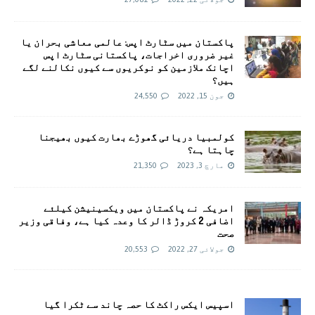
پاکستان میں سٹارٹ اپس: عالمی معاشی بحران یا
غیر ضروری اخراجات، پاکستانی سٹارٹ اپس
اچانک ملازمین کو نوکریوں سے کیوں نکالنے لگے
ہیں؟
جون 15, 2022
24,550
کولمبیا دریائی گھوڑے بھارت کیوں بھیجنا
چاہتا ہے؟
مارچ 3, 2023
21,350
امريکہ نے پاکستان میں ویکسینیشن کیلئے
اضافی 2 کروڑ ڈالر کا وعدہ کیا ہے، وفاقی وزیر
صحت
جولائی 27, 2022
20,553
اسپیس ایکس راکٹ کا حصہ چاند سے ٹکرا گیا