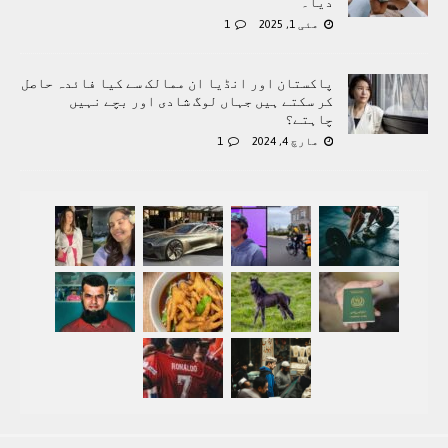
دیا۔
مئی 1, 2025
1
پاکستان اور انڈیا ان ممالک سے کیا فائدہ حاصل
کر سکتے ہیں جہاں لوگ شادی اور بچے نہیں
چاہتے؟
مارچ 4, 2024
1