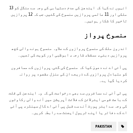
انہوں نے کہا کہ ایندھن کی عدم دستیابی کی وجہ سے منگل کو 13
ملکی اور 11 عالمی پروازیں منسوخ کی گئیں. جب کہ 12 پروازیں
تاخیر کا شکار ہوئیں۔
منسوخ پرواز
اندرون ملک کی منسوخ پروازوں کے علاوہ منسوخ ہونے والی کچھ
پروازیں دبئی، مسقط، شارجہ، ابوظبی اور کویت کی تھیں۔
پی آئی اے نے دعویٰ کیا کہ منسوخ کی گئی. پروازوں کے مسافروں
کو متبادل پروازوں کے ذریعے ان کی منزل مقصود پر روانہ
کردیا گیا ہے۔
پی ٹی آئی نے مسافروں سے بھی درخواست کی کہ وہ ایندھن کی قلت
کے باعث قومی ایئرلائن کے فلائٹ آپریشن میں آنے والی رکاوٹوں
کی وجہ سے ایئر پورٹ آنے سے قبل پی آئی اے کال سینٹر، پی آئی
اے کے دفاتر یا اپنے ٹریول ایجنٹ سے رابطہ کریں۔
PAKISTAN