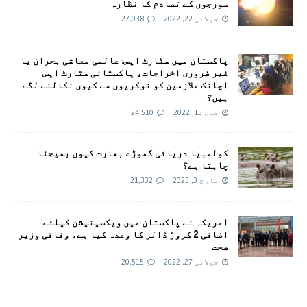
سورجوں کے تصادم کا نظارہ
جولائی 22, 2022
27,038
پاکستان میں سٹارٹ اپس: عالمی معاشی بحران یا
غیر ضروری اخراجات، پاکستانی سٹارٹ اپس
اچانک ملازمین کو نوکریوں سے کیوں نکالنے لگے
ہیں؟
جون 15, 2022
24,510
کولمبیا دریائی گھوڑے بھارت کیوں بھیجنا
چاہتا ہے؟
مارچ 3, 2023
21,332
امريکہ نے پاکستان میں ویکسینیشن کیلئے
اضافی 2 کروڑ ڈالر کا وعدہ کیا ہے، وفاقی وزیر
صحت
جولائی 27, 2022
20,515