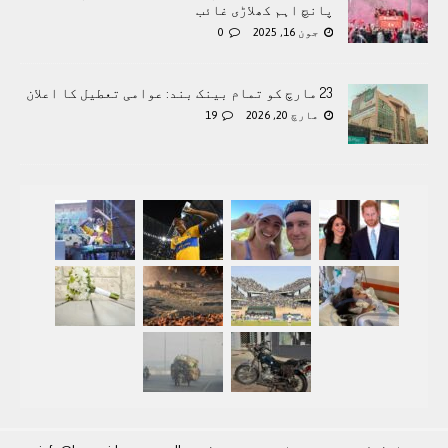
پانچ اہم کھلاڑی غائب
جون 16, 2025
0
23 مارچ کو تمام بینک بند: عوامی تعطیل کا اعلان
مارچ 20, 2026
19