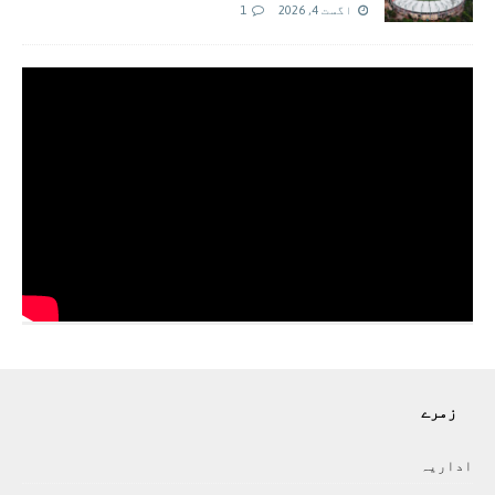
اگست 4, 2026
1
زمرے
اداريہ