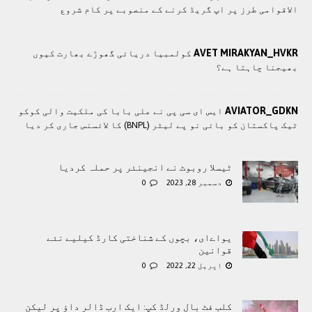
الاقوامی طرز پر اپ گریڈ کرنے کے منصوبے پر کام شروع
AVET MIRAKYAN_HVKR
کولمبیا دریائی گھوڑے بھارت کیوں
بھیجنا چاہتا ہے؟
AVIATOR_GDKN
ایس ای سی پی نے علی بابا کی ملکیت والی کوکو
ٹیک پاکستان کو بائی نو پے لیٹر (BNPL) کا لائسنس جاری کر دیا
ٹیسلا روبوٹ نے انجینئر پر حملہ کردیا
دسمبر 28, 2023
0
یواےای، بچوں کے شناختی کارڈ کیلیے نئے
قوانین
اپریل 22, 2022
0
کلب فٹ بال ورلڈ کپ: ایک ارب ڈالر داؤ پر لیکن