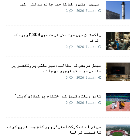
اسپیس ایکس راکٹ کا حصہ چاند سے ٹکرا گیا
اگست 7, 2026
1
پاکستان میں سونے کی قیمت میں 11,300 روپے کا
اضافہ
اگست 7, 2026
0
فیصل قریشی کا مطالبہ: غیر ملکی پروڈکشنز پر
مقامی مواد کو ترجیح دی جائے
اگست 5, 2026
0
کامن ویلتھ گیمز کے اختتام پر کھلاڑی ‘لاپتہ’
اگست 5, 2026
0
سی ڈی اے نے کرکٹ اسٹیڈیم پر کام جلد شروع کرنے
کا فیصلہ کر لیا