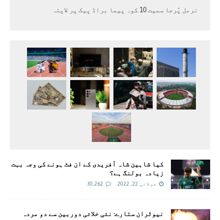
نرمل پُرجا سمیت 10 کوہ پیما براڈ پیک پر لاپتہ
کیا شاہین شاہ آفریدی کے ان فٹ ہونے کی وجہ بہت
زیادہ بولنگ ہے؟
جولائی 22, 2022
30,262
نیوٹران ستارے: نئی خلائی دوربین سے دو مردہ