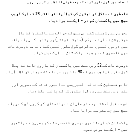
لمحات میں گول سکور کرنے کے بعد خوشی کا اظہار کر رہے ہیں
فلسطین نے منگل کو ایشین کپ کوالیفائر انڈر 23 کے ایک گروپ
میچ میں پاکستان کو دو – ایک سے ہرا دیا۔
بحرین میں کھیلے گئے اس میچ کے حوالے سے پاکستان فٹ بال
فیڈریشن نے اپنے ایکس .(سابقہ ٹوئٹر) پر بتایا کہ پہلے ہاف
میں دونوں ٹیموں نے کوئی گول سکور نہیں کیا، تاہم دوسرے ہاف
میں فلسطین نے دو جبکہ پاکستان نے ایک گول کیا۔
دوسرے ہاف کے 52 ویں منٹ میں پاکستان کے ہارون حامد نے. پہلا
گول سکور کیا جو میچ کے 90 منٹ پورے ہونے تک فیصلہ کن نظر آیا۔
تاہم فلسطین کے خالد النبریسی نے انجری ٹائم کے دسویں اور
پندرویں منٹ میں دو گول سکور. کر کے پانسہ پلٹ دیا۔
اس سے قبل گذشتہ بدھ کو جاپان نے پاکستان. کو گروپ ڈی کے پہلے
میچ میں چھ صفر سے ہرایا تھا۔
پاکستان کو ایونٹ میں دوسری. شکست ہفتے کو بحرین کے ہاتھوں
تین – ایک سے ہوئی تھی۔