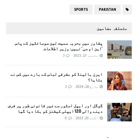
SPORTS
PAKISTAN
متعلقہ مضامین
پشاور میں بحریہ سمیت تین سوسائٹیز کے پاس
’این او سی‘ نہیں: وزیر اطلاعات
ستمبر 17, 2023
3
ایرن ہالینڈ کو مشرقی لباس کے بارے میں کس نے
بتایا؟
مارچ 18, 2024
3
گوگل اور ایپل اسٹور سے غیر قانونی طور پر قرض
دینے والی 120 ایپلی کیشنز کو ہٹا دیا گیا
اگست 20, 2023
0