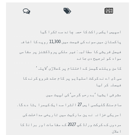
اسپیس ایکس راکٹ کا حصہ چاند سے ٹکرا گیا
پاکستان میں سونے کی قیمت میں 11,300 روپے کا اضافہ
فیصل قریشی کا مطالبہ: غیر ملکی پروڈکشنز پر مقامی
مواد کو ترجیح دی جائے
کامن ویلتھ گیمز کے اختتام پر کھلاڑی ‘لاپتہ’
سی ڈی اے نے کرکٹ اسٹیڈیم پر کام جلد شروع کرنے کا
فیصلہ کر لیا
مشرقی ایشیا ‘بے رحم گرمی’ کی لپیٹ میں
سام سنگ گلیکسی ایس 27 الٹرا سے ایک کیمرا ہٹا دے گا.
امریکی خزانہ نے ین مارکیٹ میں تاریخی مداخلت کی
مردوں کے کرکٹ ورلڈ کپ 2027 کے مقامات اور برانڈ کا
اعلان