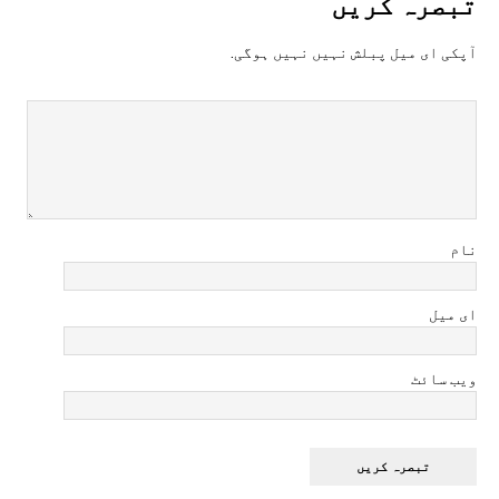
تبصرہ کريں
آپکی ای ميل پبلش نہيں نہيں ہوگی.
نام
ای میل
ویب سائٹ