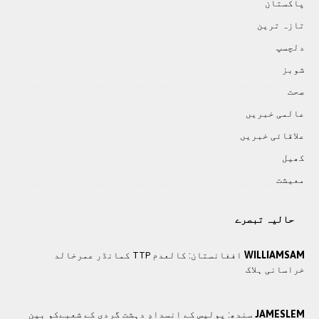
پاکستان
تازہ ترين
دلچسپ
شوبز
صحت
عالمی خبريں
علاقائی خبريں
کھيل
معيشت
حالیہ تبصرے
WILLIAMSAM
افغانستان: کالعدم TTP کمانڈر عمرخالد
خراسانی ہلاک
JAMESLEM
سندھ: پوليس کے انسدادِ دہشت گردی کے شعبےکو بین