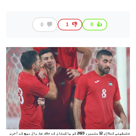
💬
0
👎
👍
1
0
فلسطینی کھلاڑی 12 ستمبر، 2023 کو پاکستان کے خلاف فٹ بال میچ کے آخری