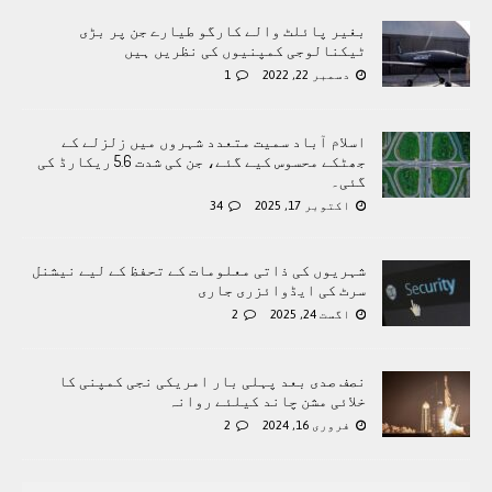
بغیر پائلٹ والے کارگو طیارے جن پر بڑی
ٹیکنالوجی کمپنیوں کی نظریں ہیں
دسمبر 22, 2022
1
اسلام آباد سمیت متعدد شہروں میں زلزلے کے
جھٹکے محسوس کیے گئے، جن کی شدت 5.6 ریکارڈ کی
گئی۔
اکتوبر 17, 2025
34
شہریوں کی ذاتی معلومات کے تحفظ کے لیے نیشنل
سرٹ کی ایڈوائزری جاری
اگست 24, 2025
2
نصف صدی بعد پہلی بار امریکی نجی کمپنی کا
خلائی مشن چاند کیلئے روانہ
فروری 16, 2024
2