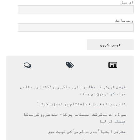
ای میل
ویب سائٹ
فیصل قریشی کا مطالبہ: غیر ملکی پروڈکشنز پر مقامی
مواد کو ترجیح دی جائے
کامن ویلتھ گیمز کے اختتام پر کھلاڑی ‘لاپتہ’
سی ڈی اے نے کرکٹ اسٹیڈیم پر کام جلد شروع کرنے کا
فیصلہ کر لیا
مشرقی ایشیا ‘بے رحم گرمی’ کی لپیٹ میں