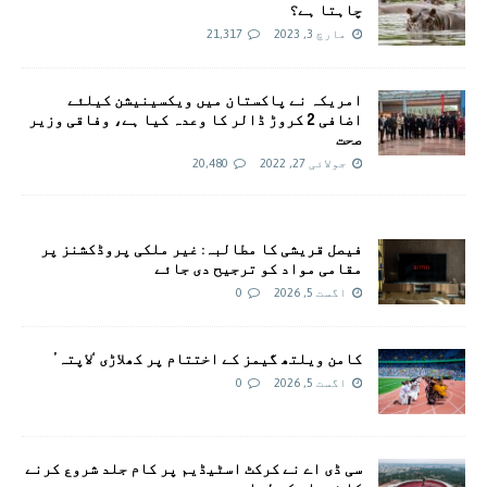
چاہتا ہے؟
مارچ 3, 2023
21,317
امريکہ نے پاکستان میں ویکسینیشن کیلئے
اضافی 2 کروڑ ڈالر کا وعدہ کیا ہے، وفاقی وزیر
صحت
جولائی 27, 2022
20,480
فیصل قریشی کا مطالبہ: غیر ملکی پروڈکشنز پر
مقامی مواد کو ترجیح دی جائے
اگست 5, 2026
0
کامن ویلتھ گیمز کے اختتام پر کھلاڑی ‘لاپتہ’
اگست 5, 2026
0
سی ڈی اے نے کرکٹ اسٹیڈیم پر کام جلد شروع کرنے