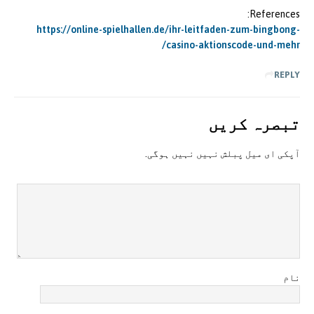
References:
https://online-spielhallen.de/ihr-leitfaden-zum-bingbong-
casino-aktionscode-und-mehr/
REPLY
تبصرہ کريں
آپکی ای ميل پبلش نہيں نہيں ہوگی.
نام