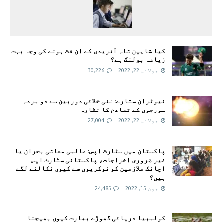
کیا شاہین شاہ آفریدی کے ان فٹ ہونے کی وجہ بہت
زیادہ بولنگ ہے؟
جولائی 22, 2022
30,226
نیوٹران ستارے: نئی خلائی دوربین سے دو مردہ
سورجوں کے تصادم کا نظارہ
جولائی 22, 2022
27,004
پاکستان میں سٹارٹ اپس: عالمی معاشی بحران یا
غیر ضروری اخراجات، پاکستانی سٹارٹ اپس
اچانک ملازمین کو نوکریوں سے کیوں نکالنے لگے
ہیں؟
جون 15, 2022
24,485
کولمبیا دریائی گھوڑے بھارت کیوں بھیجنا