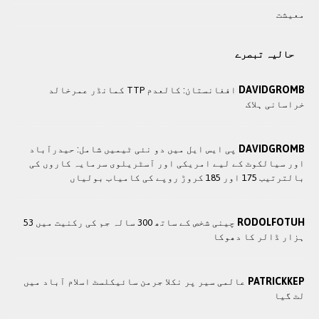
معيشت
حالیہ تبصرے
DAVIDGROMB
افغانستان: کالعدم TTP کمانڈر عمرخالد
خراسانی ہلاک
DAVIDGROMB
پی ایس ایل میں دو نئی ٹیمیں شامل: حیدرآباد
اور سیالکوٹ کے لیے امریکی اور آسٹریلوی سرمایہ کاروں کی
بالترتیب 175 اور 185 کروڑ روپے کی کامیاب بولیاں
RODOLFOTUH
چینی شخص کے ساتھ 300 سالہ جم کی رکنیت میں 53
ہزار ڈالر کا دھوکا
PATRICKKEP
عالمی سیر پر نکلا جرمن سائیکلسٹ اسلام آباد میں
لٹ گیا