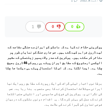
اگست 8, 2022
1
💬
1
👎
👍
0
0
یوکرینی حکام نے کہا ہے کہ ماسکو کو ایران سے جنگی مقاصد کے
لیے ڈرون فراہم کیے گئے ہیں۔ جو جاری جنگ کو نمایاں طور پر
متاثر کر سکتے ہیں۔ یوکرین کے صدر ولادیمیر زیلنسکی کے مشیر
الیکسی ارستووچ کے مطابق ایران پہلے ہی روس کو 46 ڈرون بھیج
چکا ہے۔ ایسا لگتا ہے۔ کہ اس کا استعمال پہلے ہی دیکھا جا چکا
ہے۔
برطانوی اخبار ٹیلی گراف کی ایک رپورٹ کے مطابق روس ایک نیا
ایرانی سیٹلائٹ استعمال کرنے کا بھی منصوبہ بنا رہا ہے۔ جس
کی نگرانی وہ یوکرین کی فوج کی جاسوسی اور انٹیلی جنس اکٹھا
کرنے کے عمل کو بہتر کرے گا۔ یہ اقدام دونوں ملکوں کے درمیان
فوجی تعاون کو گہرا کرنے کی علامت ہے۔