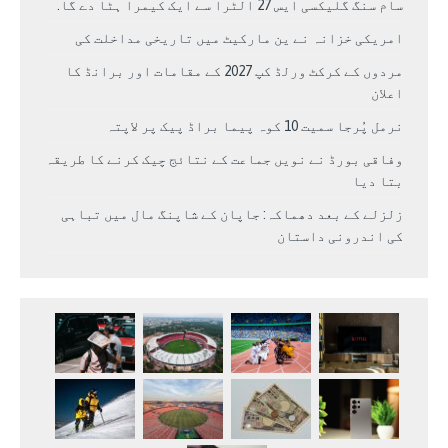
سام سنگ گلیکسی ایس 27 الٹرا سے ایک کیمرا ہٹا دے گا.
امریکی خزانہ نے ین مارکیٹ میں تاریخی مداخلت کی
مردوں کے کرکٹ ورلڈ کپ 2027 کے مقامات اور برانڈ کا
اعلان
نرمل پُرجا سمیت 10 کوہ پیما براڈ پیک پر لاپتہ
وفاقی بورڈ نے نویں جماعت کے نتائج چیک کرنے کا طریقہ
بتا دیا
زلزلے کے بعد دھماکہ: جاپان کے شاپنگ مال میں تباہی
کی اندرونی داستان