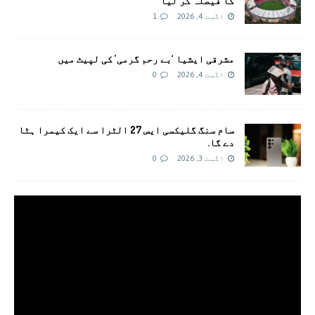
کا فیصلہ کر لیا
اگست 4, 2026
1
مشرقی ایشیا ‘بے رحم گرمی’ کی لپیٹ میں
اگست 4, 2026
0
سام سنگ گلیکسی ایس 27 الٹرا سے ایک کیمرا ہٹا
دے گا.
اگست 3, 2026
0