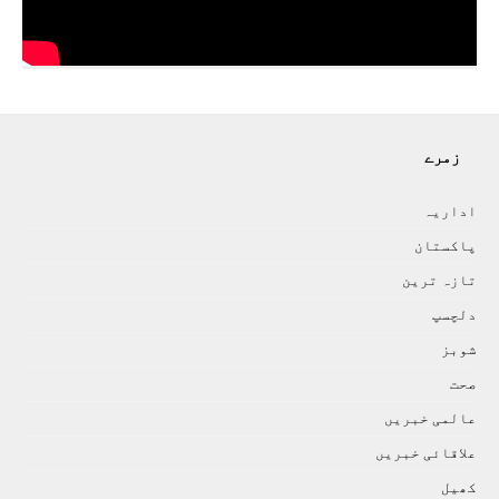
زمرے
اداريہ
پاکستان
تازہ ترين
دلچسپ
شوبز
صحت
عالمی خبريں
علاقائی خبريں
کھيل