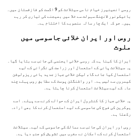
روسی انجینیرز خیام نامی سیٹلائٹ کو 9 اگست کو قازقستان میں۔
بائیکونور لانچنگ سہولت سے خلا میں بھیجنے کی تیاری کر رہے
ہیں۔ جو کہ ایک چار سالہ منصوبے کا اختتام ہے۔
روس اور ايران خلائی جاسوسی ميں
ملوث
ایران کا کہنا ہے کہ روسی خلائی ایجنسی کی جانب سے بتایا گیا۔
یہ سیٹلائٹ پانی کے استعمال اور زراعت کی نگرانی کے لیے
استعمال کیا جائے گا، لیکن خلائی جہاز جدید ہائی ریزولوشن
کیمروں سے لیس ہے۔ اور واشنگٹن پوسٹ کے مطابق روس پہلے چند
ماہ کے لیے سیٹلائٹ استعمال کرنا چاہتا ہے۔
یہ خلائی جہاز کا کنٹرول ایران کے حوالے کرنے سے پہلے۔ اسے
یوکرین کی فوج کی جاسوسی کے لیے استعمال کرنے کا بھی ارادہ
رکھتا ہے۔
روس اور ایران کی جانب سے ممالک کی جاسوسی کے لیے۔ سیٹلائٹ
استعمال کرنے کے امکان نے مغرب میں تشویش کو جنم دیا ہے۔