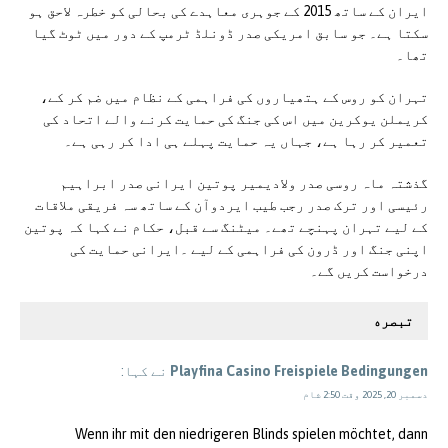
ایران کے ساتھ 2015 کے جوہری معاہدے کی بحالی کو خطرہ لاحق ہو
سکتا ہے۔ جو سابق امریکی صدر ڈونلڈ ٹرمپ کے دور میں ٹوٹ گیا
تھا۔
تہران کو روس کے ہتھیاروں کی فراہمی کے نظام میں ضم کر کے،
کریملن یوکرین میں اس کی جنگ کی حمایت کرنے والے اتحاد کی
تعمیر کر رہا ہے، جہاں یہ حمایت پہلے ہی ادا کر رہی ہے۔
گذشتہ ماہ روسی صدر ولادیمیر پوتین ایرانی صدر ابراہیم
رئیسی اور ترک صدر رجب طیب ایردوآن کے ساتھ سہ فریقی ملاقات
کے لیے تہران پہنچے تھے۔ میٹنگ سے قبل، حکام نے کہا کہ پوتین
اپنی جنگ اور ڈرون کی فراہمی کے لیے ۔ایرانی حمایت کی
درخواست کریں گے۔
تبصره
Playfina Casino Freispiele Bedingungen
نے کہا:
دسمبر 20, 2025 وقت 2:50 شام
Wenn ihr mit den niedrigeren Blinds spielen möchtet, dann