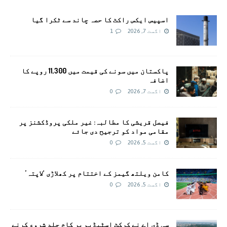
اسپیس ایکس راکٹ کا حصہ چاند سے ٹکرا گیا
اگست 7, 2026
1
پاکستان میں سونے کی قیمت میں 11,300 روپے کا
اضافہ
اگست 7, 2026
0
فیصل قریشی کا مطالبہ: غیر ملکی پروڈکشنز پر
مقامی مواد کو ترجیح دی جائے
اگست 5, 2026
0
کامن ویلتھ گیمز کے اختتام پر کھلاڑی ‘لاپتہ’
اگست 5, 2026
0
سی ڈی اے نے کرکٹ اسٹیڈیم پر کام جلد شروع کرنے