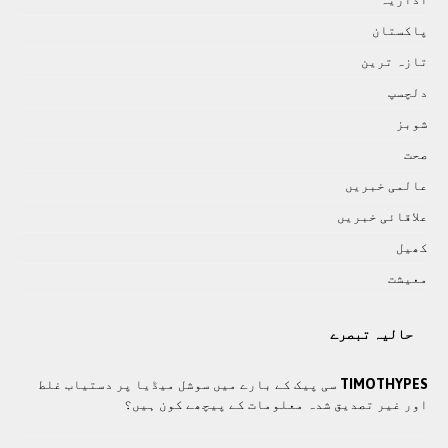
پاکستان
تازہ ترين
دلچسپ
شوبز
صحت
عالمی خبريں
علاقائی خبريں
کھيل
معيشت
حالیہ تبصرے
TIMOTHYPES
سی پیک کے بارے میں سوشل میڈیا پر دستیاب غلط
اور غیر تصدیق شدہ معلومات کے پیچھے کون ہیں؟