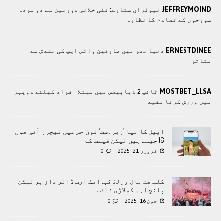
JEFFREYMOIND
نیوٹران ستارے: نئی خلائی دوربین سے دو مردہ
سورجوں کے تصادم کا نظارہ
ERNESTDINEE
دنیا بھر میں صارفین واٹس ایپ کی بندش سے
متاثر
MOSTBET_LLSA
ٹائپ 2 ذیابیطس میں مبتلا افراد کیلئے دوپہر
میں ورزش کرنا مفید
ایپل کا نیا ’زبردست‘ فون جس میں فیچرز آئی فون
16 جیسے ہیں لیکن قیمت کم
فروری 21, 2025
0
کلب فٹ بال ورلڈ کپ: ایک ارب ڈالر داؤ پر لیکن
پانچ اہم کھلاڑی غائب
جون 16, 2025
0