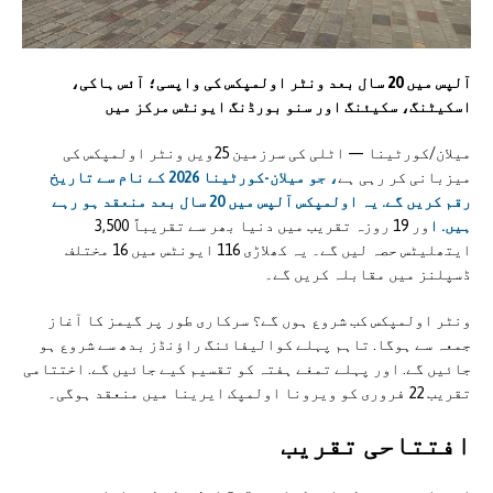
آلپس میں 20 سال بعد ونٹر اولمپکس کی واپسی؛ آئس ہاکی،
اسکیٹنگ، سکیئنگ اور سنو بورڈنگ ایونٹس مرکز میں
میلان/کورٹینا — اٹلی کی سرزمین 25ویں ونٹر اولمپکس کی
میزبانی کر رہی ہے
، جو میلان-کورٹینا 2026 کے نام سے تاریخ
رقم کریں گے. یہ اولمپکس آلپس میں 20 سال بعد منعقد ہو رہے
ہیں. ا
ور 19 روزہ تقریب میں دنیا بھر سے تقریباً 3,500
ایتھلیٹس حصہ لیں گے۔ یہ کھلاڑی 116 ایونٹس میں 16 مختلف
ڈسپلنز میں مقابلہ کریں گے۔
ونٹر اولمپکس کب شروع ہوں گے؟ سرکاری طور پر گیمز کا آغاز
جمعہ سے ہوگا. تاہم پہلے کوالیفائنگ راؤنڈز بدھ سے شروع ہو
جائیں گے. اور پہلے تمغے ہفتہ کو تقسیم کیے جائیں گے. اختتامی
تقریب 22 فروری کو ویرونا اولمپک ایرینا میں منعقد ہوگی۔
افتتاحی تقریب