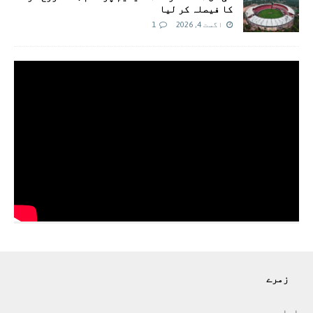
کا فیصلہ کر لیا
اگست 4, 2026
1
زمرے
اداريہ