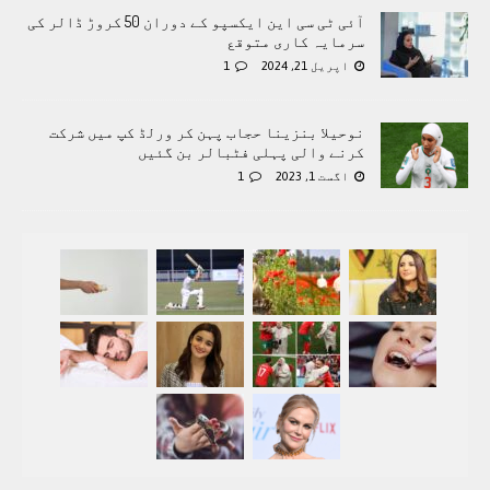
آئی ٹی سی این ایکسپو کے دوران 50 کروڑ ڈالر کی
سرمایہ کاری متوقع
اپریل 21, 2024
1
نوحیلا بنزینا حجاب پہن کر ورلڈ کپ میں شرکت
کرنے والی پہلی فٹبالر بن گئیں
اگست 1, 2023
1