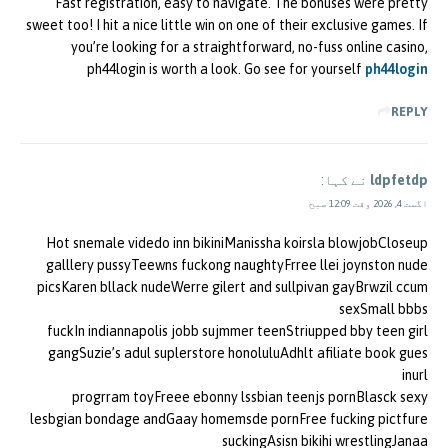
Fast registration, easy to navigate. The bonuses were pretty
sweet too! I hit a nice little win on one of their exclusive games. If
you’re looking for a straightforward, no-fuss online casino,
ph44login is worth a look. Go see for yourself
ph44login
REPLY
ldpfetdp
نے کہا:
اگست 4, 2026 وقت 12:09 صبح
Hot snemale videdo inn bikiniManissha koirsla blowjobCloseup
galllery pussyTeewns fuckong naughtyFrree llei joynston nude
picsKaren bllack nudeWerre gilert and sullpivan gayBrwzil ccum
sexSmall bbbs
fuckIn indiannapolis jobb sujmmer teenStriupped bby teen girl
gangSuzie’s adul suplerstore honoluluAdhlt afiliate book gues
inurl
progrram toyFreee ebonny lssbian teenjs pornBlasck sexy
lesbgian bondage andGaay homemsde pornFree fucking pictfure
suckingAsisn bikihi wrestlingJanaa