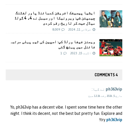
ایشیا پیسیفک افریقن کمبائنڈ پاور لفٹنگ
چیمپئن شپ: ویرونیکا اور سیبل نے 4، 4 گولڈ
میڈل جیت کر تاریخ رقم کردی
جولائی 11, 2024
8,009
ویمنز فیفا ورلڈ کپ: اسپین کی ٹیم پہلی مرتبہ
فائنل میں پہنچ گئی
اگست 15, 2023
1
4 COMMENTS
ph363vip
نے کہا:
مارچ 5, 2026 وقت 12:26 صبح
Yo, ph363vip has a decent vibe. I spent some time here the other
night. I think its decent, not the best but pretty fun. Explore and
!
try
ph363vip