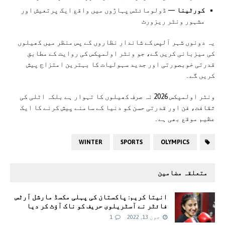
کورٹینا
— ڈولومائٹس پہاڑوں میں واقع ایک پرتعیش اور
مشہور ونٹر ریزورٹ
یہ دونوں شہر آلپس کے شاندار نظاروں کے پس منظر میں کھیلوں
کی میزبانی کریں گے، جو ونٹر اولمپکس کی روایت کے مطابق
قدرتی خوبصورتی اور جدید سہولیات کا بہترین امتزاج پیش
کریں گے۔
ونٹر اولمپکس 2026 نہ صرف کھیلوں کا تہوار ہے بلکہ اٹلی کی
ثقافت، فن اور قدرتی حسن کو دنیا کے سامنے پیش کرنے کا ایک
عظیم موقع بھی ہے۔
WINTER
SPORTS
OLYMPICS
متعلقہ مضامین
انیتا کریم: پاکستان کی پہلی مکسڈ مارشل آرٹس
فائٹر نے آسٹریلوی حریف کو ناک آؤٹ کر دیا
جون 13, 2022
1