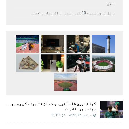
اعلان
نرمل پُرجا سمیت 10 کوہ پیما براڈ پیک پر لاپتہ
کیا شاہین شاہ آفریدی کے ان فٹ ہونے کی وجہ بہت
زیادہ بولنگ ہے؟
جولائی 22, 2022
30,311