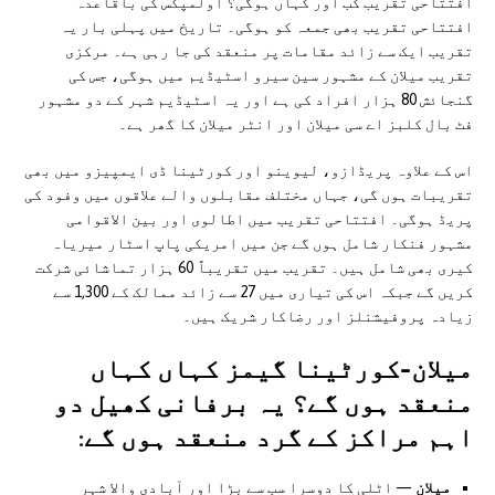
افتتاحی تقریب کب اور کہاں ہوگی؟ اولمپکس کی باقاعدہ
افتتاحی تقریب بھی جمعہ کو ہوگی۔ تاریخ میں پہلی بار یہ
تقریب ایک سے زائد مقامات پر منعقد کی جا رہی ہے۔ مرکزی
تقریب میلان کے مشہور سین سیرو اسٹیڈیم میں ہوگی، جس کی
گنجائش 80 ہزار افراد کی ہے اور یہ اسٹیڈیم شہر کے دو مشہور
فٹ بال کلبز اے سی میلان اور انٹر میلان کا گھر ہے۔
اس کے علاوہ پریڈازو، لیوینو اور کورٹینا ڈی ایمپیزو میں بھی
تقریبات ہوں گی، جہاں مختلف مقابلوں والے علاقوں میں وفود کی
پریڈ ہوگی۔ افتتاحی تقریب میں اطالوی اور بین الاقوامی
مشہور فنکار شامل ہوں گے جن میں امریکی پاپ اسٹار میریاہ
کیری بھی شامل ہیں۔ تقریب میں تقریباً 60 ہزار تماشائی شرکت
کریں گے جبکہ اس کی تیاری میں 27 سے زائد ممالک کے 1,300 سے
زیادہ پروفیشنلز اور رضاکار شریک ہیں۔
میلان-کورٹینا گیمز کہاں کہاں
منعقد ہوں گے؟ یہ برفانی کھیل دو
اہم مراکز کے گرد منعقد ہوں گے:
میلان
— اٹلی کا دوسرا سب سے بڑا اور آبادی والا شہر