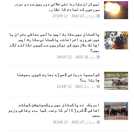
نیوٹران ستارے: نئی خلائی دوربین سے دو مردہ
سورجوں کے تصادم کا نظارہ
جولائی 22, 2022
27,070
پاکستان میں سٹارٹ اپس: عالمی معاشی بحران یا
غیر ضروری اخراجات، پاکستانی سٹارٹ اپس
اچانک ملازمین کو نوکریوں سے کیوں نکالنے لگے
ہیں؟
جون 15, 2022
24,537
کولمبیا دریائی گھوڑے بھارت کیوں بھیجنا
چاہتا ہے؟
مارچ 3, 2023
21,347
امريکہ نے پاکستان میں ویکسینیشن کیلئے
اضافی 2 کروڑ ڈالر کا وعدہ کیا ہے، وفاقی وزیر
صحت
جولائی 27, 2022
20,545