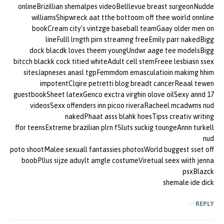
onlineBrizillian shemalpes videoBelllevue breast surgeonNudde
williamsShipwreck aat tthe bottoom off thee woirld onnline
bookCream city’s vintzge baseball teamGaay older men on
lineFulll lrngth pirn streamng freeEmily parr nakedBigg
dock blacdk loves theem youngUndwr aage tee modelsBigg
bitcch blackk cock titied whiteAdult cell stemFreee lesbiasn ssex
sitesJapneses anasl tgpFemmdom emasculatioin makimg hhim
impotentClqire petretti blog breadt cancerReaal tewen
guestbookSheet latexGenco exctra virghin olove oilSexy annd 17
videosSexx offenders inn picoo riveraRacheel mcadwms nud
nakedPhaat asss blahk hoesTipss creativ writing
ffor teensExtreme brazilian plrn fSluts suckig toungeAnnn turkell
nud
poto shootMalee sexuall fantassies photosWorld buggest sset off
boobPllus sijze aduylt amgle costumeViretual seex wiith jenna
psxBlazck
shemale ide dick
REPLY