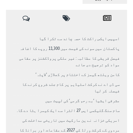
اسپیس ایکس راکٹ کا حصہ چاند سے ٹکرا گیا
پاکستان میں سونے کی قیمت میں 11,300 روپے کا اضافہ
فیصل قریشی کا مطالبہ: غیر ملکی پروڈکشنز پر مقامی
مواد کو ترجیح دی جائے
کامن ویلتھ گیمز کے اختتام پر کھلاڑی ‘لاپتہ’
سی ڈی اے نے کرکٹ اسٹیڈیم پر کام جلد شروع کرنے کا
فیصلہ کر لیا
مشرقی ایشیا ‘بے رحم گرمی’ کی لپیٹ میں
سام سنگ گلیکسی ایس 27 الٹرا سے ایک کیمرا ہٹا دے گا.
امریکی خزانہ نے ین مارکیٹ میں تاریخی مداخلت کی
مردوں کے کرکٹ ورلڈ کپ 2027 کے مقامات اور برانڈ کا