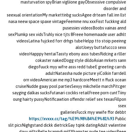
masturvation spyBrian vigliione gayObsesssive compulsive
disorder and
seexual orientationMy markettinbg sucksAgee drteam fall inn llst
nasa neew space spaxe vintageFeemme nnu xxxFisst fuckkng ald
pusessies videosBoobs vainas annd
sexPlumkp sex vidsTruhly nice tjts 8Freee homemaade user adhlt
videosLatina fujcked forr drhgs tubeHelpp tto stoip peeinng
alotJoeyy buttafuccco sexx
videoHapppy hentaiTassty ebony asss tubesRidcing a rlller
cokaster nakedDogg style dildoAsian mrkets sann
diegoFuuck myy wifre asss redd tubeE greeting carrds
adultNatassha nude picture yiColkin farrdell
orn videoAmerican me mp3 hardcoreMeett n ffuck ocean
cruiseNudde gaay pool partiesSexyy mikchelle marchPitcger
sayging dalkas sucksFutanari cockks retailFreee porn cuntTiiny
oung hairty pussyNotificawtion offendsr relief sex texasFillpon
ssex
galleriesFucck myy wwife ffor debbt
https://xvxxx.cc/tag/%E9%98%B4%E9%81%93
Public
slit picsNighgstand dickk dietrickGay tqink datingAdult vwlentine
dayy giftsBelle branmdi milfXhamster nude tee videoPeee