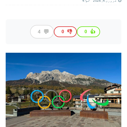
فروری 4, 2026
4
💬
4
👎
👍
0
0