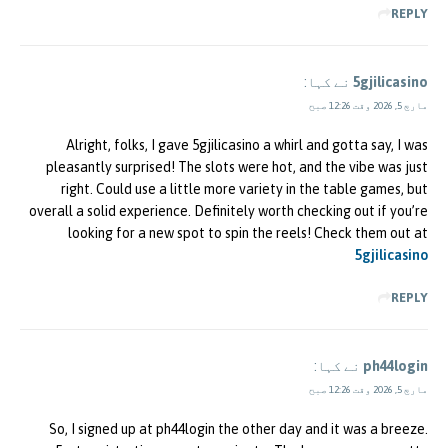
REPLY
5gjilicasino
نے کہا:
مارچ 5, 2026 وقت 12:26 صبح
Alright, folks, I gave 5gjilicasino a whirl and gotta say, I was
pleasantly surprised! The slots were hot, and the vibe was just
right. Could use a little more variety in the table games, but
overall a solid experience. Definitely worth checking out if you’re
looking for a new spot to spin the reels! Check them out at
5gjilicasino
REPLY
ph44login
نے کہا:
مارچ 5, 2026 وقت 12:26 صبح
So, I signed up at ph44login the other day and it was a breeze.