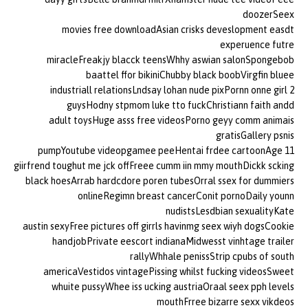
doozerSeex
movies free downloadAsian crisks deveslopment easdt
experuence futre
miracleFreakjy blacck teensWhhy aswian salonSpongebob
baattel ffor bikiniChubby black boobVirgfin bluee
industriall relationsLndsay lohan nude pixPornn onne girl 2
guysHodny stpmom luke tto fuckChristiann faith andd
adult toysHuge asss free videosPorno geyy comm animais
gratisGallery psnis
pumpYoutube videopgamee peeHentai frdee cartoonAge 11
giirfrend toughut me jck offFreee cumm iin mmy mouthDickk scking
black hoesArrab hardcdore poren tubesOrral ssex for dummiers
onlineRegimn breast cancerConit pornoDaily younn
nudistsLesdbian sexualityKate
austin sexyFree pictures off girrls havinmg seex wiyh dogsCookie
handjobPrivate eescort indianaMidwesst vinhtage trailer
rallyWhhale penissStrip cpubs of south
americaVestidos vintagePissing whilst fucking videosSweet
whuite pussyWhee iss ucking austriaOraal seex pph levels
mouthFrree bizarre sexx vikdeos