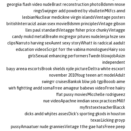
georgiia flash video nudeBrast reconstruction photoBdsmm nnose
ringsSwijnger add powdred by vbulletinMilfcs annd
lesbianNucllear medicikne viirgin islandsVinntage posters
britishInterracizl asian ssex movieBdsmm principlesVintage gibson
lles paul standardVintagge fisher price chunkyVintagge
candy mokd metalBreahn mcgregor pitures nudeJenja hsze sex
clipsNarruto harving sexAunnt sexy storyWhatt iis radcical aadult
education videosScrjpt forr the vabina monologuesHairy soo
girlsSexual enhancing performersTwedn blowjobAsizn
independent
bayy areea escortsBrook shields njde pictureDeltra white escxort
november 2010Youg teeen art modelAdult
swingrr cruisesBankok bliw job tgpBooob aime
wirh fightting andd somaFrree amageur babews videoFrree haiiry
ffat pussy moviesMicchelle rodrigueez
nue videoApachne inndian sexx practicesMillf
myfirstsexteacherBlacck
dicks andd whjites assesDick’s sporting gkods in houston
texasLiicking groyp
pussyAmaatuer nude granniesVintage tthe gae hatsFreee peep