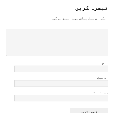
تبصرہ کريں
آپکی ای ميل پبلش نہيں نہيں ہوگی.
نام
ای میل
ویب سائٹ