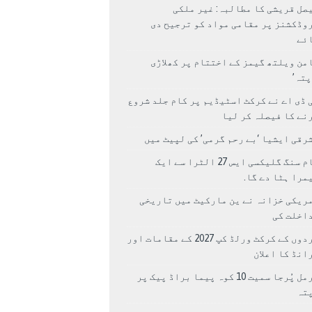
صل قریشی کا مطالبہ: غیر ملکی
وڈکشنز پر مقامی مواد کو ترجیح دی
ئے
من ویلتھ گیمز کے اختتام پر کھلاڑی
اپتہ’
 ڈی اے نے کرکٹ اسٹیڈیم پر کام جلد شروع
نے کا فیصلہ کر لیا
رقی ایشیا ‘بے رحم گرمی’ کی لپیٹ میں
سام سنگ گلیکسی ایس 27 الٹرا سے ایک
مرا ہٹا دے گا.
ریکی خزانہ نے ین مارکیٹ میں تاریخی
اخلت کی
مردوں کے کرکٹ ورلڈ کپ 2027 کے مقامات اور
انڈ کا اعلان
نرمل پُرجا سمیت 10 کوہ پیما براڈ پیک پر
پتہ