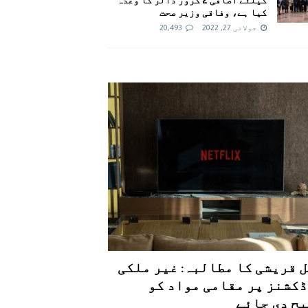
کیا ہے، وفاقی وزیر صحت
جولائی 27, 2022
20,493
 قریشی کا مطالبہ: غیر ملکی
کشنز پر مقامی مواد کو
ح دی جائے