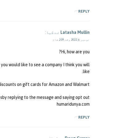
REPLY
Latasha Mullin
نے کہا:
نومبر 6, 2022 وقت 2:09 شام
Hi, how are you?
you would like to see a company I think you will
like.
discounts on gift cards for Amazon and Walmart!
by replying to the message and saying opt out.
humaridunya.com
REPLY