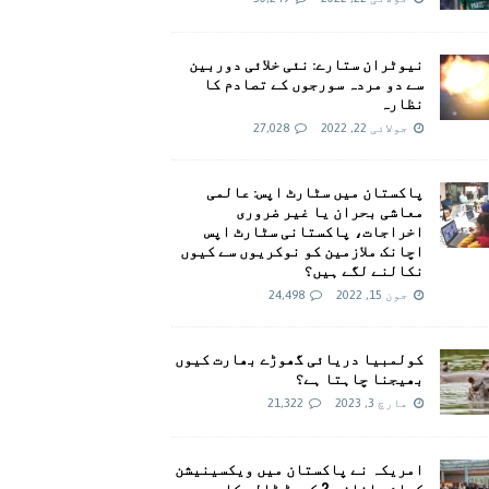
نیوٹران ستارے: نئی خلائی دوربین
سے دو مردہ سورجوں کے تصادم کا
نظارہ
جولائی 22, 2022
27,028
پاکستان میں سٹارٹ اپس: عالمی
معاشی بحران یا غیر ضروری
اخراجات، پاکستانی سٹارٹ اپس
اچانک ملازمین کو نوکریوں سے کیوں
نکالنے لگے ہیں؟
جون 15, 2022
24,498
کولمبیا دریائی گھوڑے بھارت کیوں
بھیجنا چاہتا ہے؟
مارچ 3, 2023
21,322
امريکہ نے پاکستان میں ویکسینیشن
کیلئے اضافی 2 کروڑ ڈالر کا وعدہ