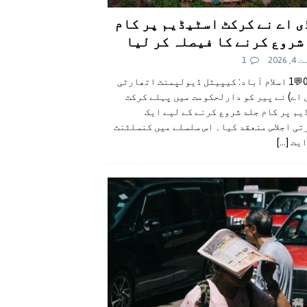
ی اے نے کرکٹ اسٹیڈیم پر کام
شروع کرنے کا فیصلہ کر لیا
 2026
1
👍0👎0💬1 اسلام آباد: کیپیٹل ڈیولپمنٹ اتھارٹی
 اے) نے پیر کو دارلحکومت میں پہلے کرکٹ
م پر کام جلد شروع کرنے کے لیے ایک
تی اجلاس منعقد کیا۔ اس سلسلے میں کنسلٹنٹ
ایت
[...]