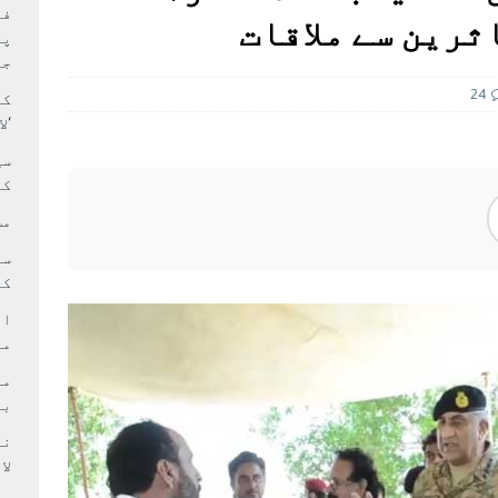
بہ: غیر ملکی پروڈکشنز پر مقامی مواد کو ترجیح دی جائے
فی
ثرین سے ملاقات
پر
جا
24
کا
‘ل
سی
کر
مش
کی
ام
مد
بر
لا