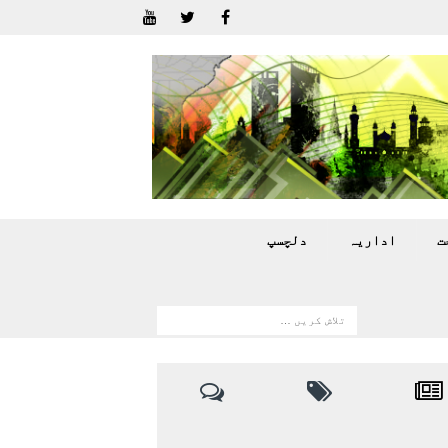
ت
اداريہ
دلچسپ