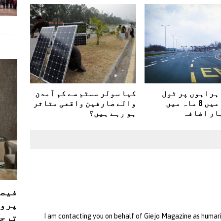
ہراہوں پر ٹول
کیا سولر سسٹم سے کم آمدن
ٹیکسوں میں 8 ماہ میں
والے صارفین واقعی متاثر
ار اضافہ
ہو رہے ہیں؟
فیصل
پروڈ
ترجی
I am contacting you on behalf of Giejo Magazine as humar