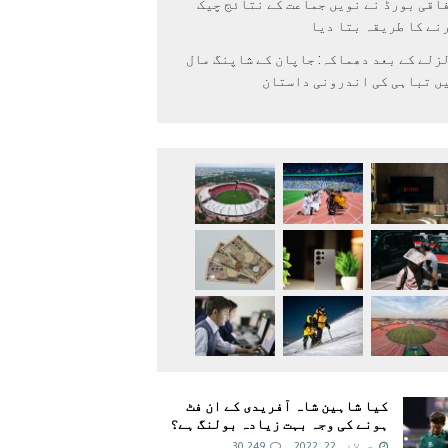
اقی بورڈ نے نویں جماعت کے نتائج چیک
نے کا طریقہ بتا دیا
زلے کے بعد دھماکہ: جاپان کے شاپنگ مال
ں تباہی کی اندرونی داستان
کیا شاہین شاہ آفریدی کے ان فٹ
ہونے کی وجہ بہت زیادہ بولنگ ہے؟
جولائی 22, 2022
30,249