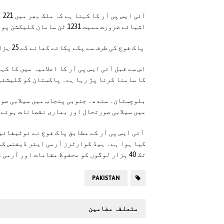
آئ
اشیائے ضرورت سمیت 1231 ٹن سامان کلیکشن پوائنٹس پر وصولی کے بعد متاثرہ علاقوں کو روانہ کئے گئے۔
پاک فوج کی طرف سے پکے پکائے کھانے کے 25 ہزار پیکٹس بھی متاثرین کو فراہم کئے گئے۔
اس سے قبل آئی ایس پی آر کا اعلامیہ میں کا کہ
کا سامنا کرنا پڑ رہا ہے۔ پاکستان کو گلیشئی
بلوچستان۔ سندھ۔ جنوبی پنجاب میں سیلابی صور
میں سیلابی صورتحال اور بھاری نقصانات ہوئے۔
آئی ایس پی آر کے مطابق پاک فوج نے نوٹیفائی
کیا ہوا ہے۔ ہیڈ کوارٹرز آرمی ایئر ڈیفنس ک
تک 40 ہزار لوگوں کو محفوظ مقامات اور آرمی کے 137سے زائد ریلیف کیمپوں میں منتقل کیا گیا۔
PAKISTAN
متعلقہ مضامین