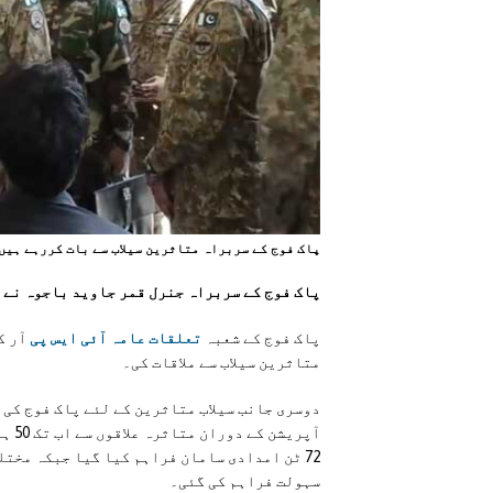
پاک فوج کے سربراہ متاثرين سيلاب سے بات کررہے ہيں
پاک فوج کے سربراہ جنرل قمر جاوید باجوہ نے ر
پاک فوج کے شعبہ
تعلقات عامہ آئی ایس پی
آر ک
متاثرین سیلاب سے ملاقات کی۔
دوسری جانب سیلاب متاثرین کے لئے پاک فوج کی
ا
آپری
سہولت فراہم کی گئی۔