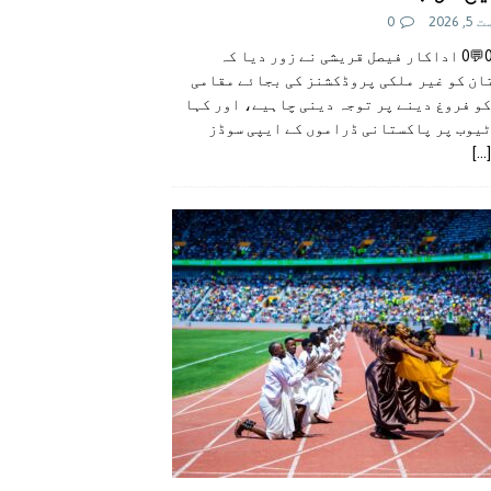
 2026
0
👍0👎0💬0 اداکار فیصل قریشی نے زور دیا کہ
ان کو غیر ملکی پروڈکشنز کی بجائے مقامی
و فروغ دینے پر توجہ دینی چاہیے، اور کہا
ٹیوب پر پاکستانی ڈراموں کے ایپی سوڈز
[...