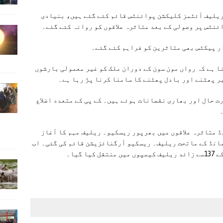
ی ایس پی آر کا کہنا ہے کہ ملک بھر میں 221 ریلیف آئٹمز کلیکشن پوائنٹس قائم کئے گئے ہیں، بنیادی
نا ہے کہ رواں مون سون کے دوران ملک کو غیر معمولی بارشوں
ر پھٹنے اور بادل پھٹنے کا سامنا کرنا پڑ رہا ہے۔
ت حال اور بھاری نقصانات ہوئے ہیں۔ کے پی کے متعدد اضلاع
ڈ متاثرہ علاقوں میں بھرپور ریسکیو۔ ریلیف مہم کا آغاز
مانڈ کے ماتحت ریلیف۔ ریسکیو آرگنائزیشن قائم کی گئی۔ اب