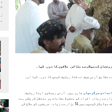
وف
کر
زل
می
وجھان کے سیلاب سے متاثرہ علاقوں کا دورہ کیا۔
ے مطابق آرمی چیف نے فلڈ ریلیف کیمپ کا دورہ کیا اور
مدادی سرگرمیاں
جاری ہیں۔ آرمی ریسکیو اینڈ ریلیف
شن کے دوران متاثرہ علاقوں سے اب تک 50 ہزار سے زیادہ افراد کو محفوظ مقامات پر منتقل کر چکی ہے،
72 ٹن امدادی سامان فراہم کیا گیا جبکہ مختلف میڈیکل کیمپس میں 51 ہزار سے زیادہ مریضوں کو علاج کی