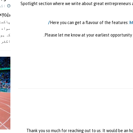
Spotlight section where we write about great entrepreneurs and
اگست 5,
پاکست
Here you can get a flavour of the features:
h
مواد ک
کہ یو
Please let me know at your earliest opportunity 
اکثر
]
Thank you so much for reaching out to us. It would be an ho