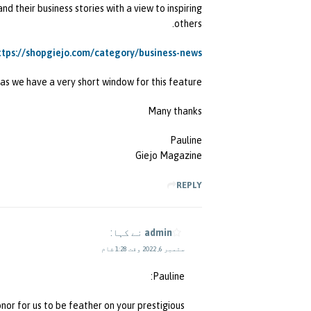
 their business stories with a view to inspiring
others.
ttps://shopgiejo.com/category/business-news/
as we have a very short window for this feature.
Many thanks
Pauline
Giejo Magazine
REPLY
admin
نے کہا:
ستمبر 6, 2022 وقت 1:28 شام
Pauline:
nor for us to be feather on your prestigious