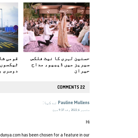
حسنین لہری کا نیٹ فلکس
قومی شا
سیریز میں ڈیبیو، مداح
حیران
دوسری ب
22 COMMENTS
Pauline Mullens
نے کہا:
ستمبر 6, 2022 وقت 9:37 صبح
Hi
idunya.com has been chosen for a feature in our