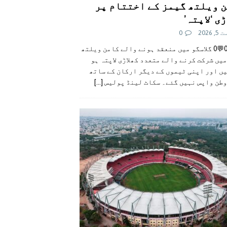
 ویلتھ گیمز کے اختتام پر
ی ‘لاپتہ’
 2026
0
👍0👎0💬0 گلاسگو میں منعقد ہونے والے کامن ویلتھ
یں شرکت کرنے والے متعدد کھلاڑی لاپتہ ہو
ں اور اپنی ٹیموں کے دیگر ارکان کے ساتھ
وطن واپس نہیں گئے۔ سکاٹ لینڈ پولیس
[...]