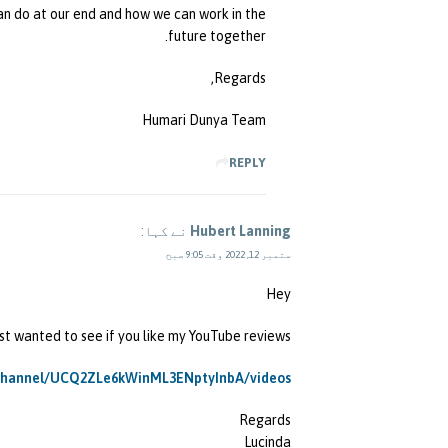
an do at our end and how we can work in the
future together.
Regards,
Humari Dunya Team
REPLY
Hubert Lanning
نے کہا:
ستمبر 12, 2022 وقت 9:05 صبح
Hey
st wanted to see if you like my YouTube reviews?
/channel/UCQ2ZLe6kWinML3ENptyInbA/videos
Regards
Lucinda