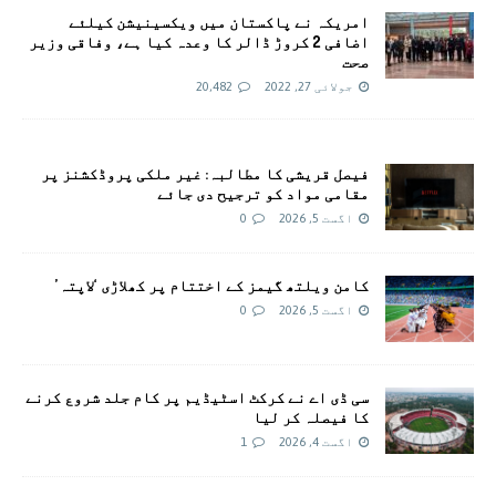
امريکہ نے پاکستان میں ویکسینیشن کیلئے
اضافی 2 کروڑ ڈالر کا وعدہ کیا ہے، وفاقی وزیر
صحت
جولائی 27, 2022
20,482
فیصل قریشی کا مطالبہ: غیر ملکی پروڈکشنز پر
مقامی مواد کو ترجیح دی جائے
اگست 5, 2026
0
کامن ویلتھ گیمز کے اختتام پر کھلاڑی ‘لاپتہ’
اگست 5, 2026
0
سی ڈی اے نے کرکٹ اسٹیڈیم پر کام جلد شروع کرنے
کا فیصلہ کر لیا
اگست 4, 2026
1