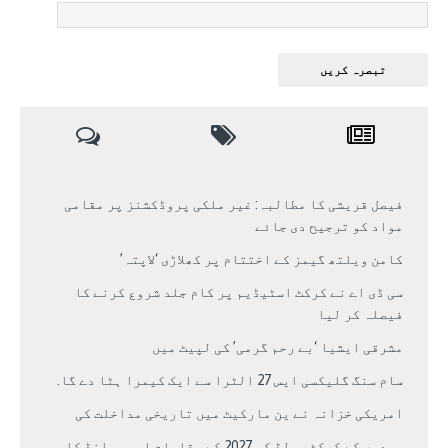
فیصل قریشی کا مطالبہ: غیر ملکی پروڈکشنز پر مقامی
مواد کو ترجیح دی جائے
کامن ویلتھ گیمز کے اختتام پر کھلاڑی ‘لاپتہ’
سی ڈی اے نے کرکٹ اسٹیڈیم پر کام جلد شروع کرنے کا
فیصلہ کر لیا
مشرقی ایشیا ‘بے رحم گرمی’ کی لپیٹ میں
سام سنگ گلیکسی ایس 27 الٹرا سے ایک کیمرا ہٹا دے گا.
امریکی خزانہ نے ین مارکیٹ میں تاریخی مداخلت کی
مردوں کے کرکٹ ورلڈ کپ 2027 کے مقامات اور برانڈ کا