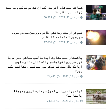
کیا شاہین شاہ آفریدی کے ان فٹ ہونے کی وجہ بہت
زیادہ بولنگ ہے؟
جولائی 22, 2022
30,229
نیوٹران ستارے: نئی خلائی دوربین سے دو مردہ
سورجوں کے تصادم کا نظارہ
جولائی 22, 2022
27,010
پاکستان میں سٹارٹ اپس: عالمی معاشی بحران یا
غیر ضروری اخراجات، پاکستانی سٹارٹ اپس
اچانک ملازمین کو نوکریوں سے کیوں نکالنے لگے
ہیں؟
جون 15, 2022
24,490
کولمبیا دریائی گھوڑے بھارت کیوں بھیجنا
چاہتا ہے؟
مارچ 3, 2023
21,318