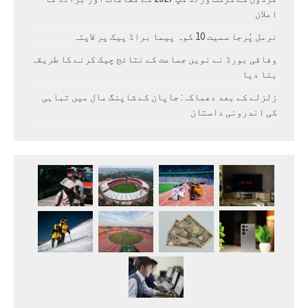
اعلان
نرمل پُرجا سمیت 10 کوہ پیما براڈ پیک پر لاپتہ
وفاقی بورڈ نے نویں جماعت کے نتائج چیک کرنے کا طریقہ
بتا دیا
زلزلے کے بعد دھماکہ: جاپان کے شاپنگ مال میں تباہی
کی اندرونی داستان