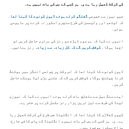
کی کرکٹ کھیل رہا ہے وہ ہر کسی کے بس کی بات نہیں ہے۔
جیو نیوز سے خصوصی
گفتگو کرتے ہوئے ڈیون کونوے کا کہنا تھا
۔
کہ لیتھم اور ولیمسن کی طرح سنچری اسکور نہ کرنے پر مایوسی
ہوئی۔
انہوں نے کہا کہ ہم سو، ڈیڑھ سو رنز کی برتری حاصل کریں تو
اچھا ہوگا۔
کوشش کریں گے کہ کل زیادہ سے زیادہ
رنز بنائیں۔
ڈیون کونوے کا کہنا تھا کہ اس وکٹ پر چوتھی اننگز میں بیٹنگ
کرنا چیلنج ہوگا، کوشش کریں گے کہ جتنی بڑی لیڈ ہوسکے حاصل
کریں۔
اپنے سنگ میل سے متعلق بات کرتے ہوئے انہوں نے کہا کہ نیوزی
لینڈ کی طرف سے تیز ترین ہزار رنز مکمل کرنے پر فخر ہے۔
کیوی کھلاڑی کا کہنا تھا کہ انگلینڈ جس طرح کی کرکٹ کھیل رہا
ہے۔ وہ ہر کسی کے بس کی بات نہیں، انگلینڈ کے پاس کافی جارح
مزاج بیٹرز موجود ہیں۔