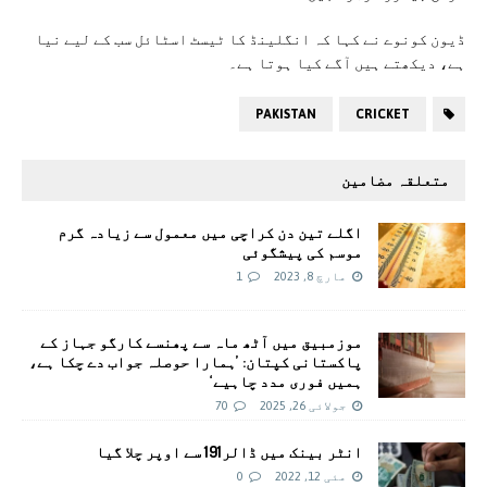
ڈیون کونوے نے کہا کہ انگلینڈ کا ٹیسٹ اسٹائل سب کے لیے نیا
ہے، دیکھتے ہیں آگے کیا ہوتا ہے۔
PAKISTAN
CRICKET
متعلقہ مضامین
اگلے تین دن کراچی میں معمول سے زیادہ گرم
موسم کی پیشگوئی
مارچ 8, 2023
1
موزمبیق میں آٹھ ماہ سے پھنسے کارگو جہاز کے
پاکستانی کپتان: ’ہمارا حوصلہ جواب دے چکا ہے،
ہمیں فوری مدد چاہیے‘
جولائی 26, 2025
70
انٹر بینک میں ڈالر191 سے اوپر چلا گیا
مئی 12, 2022
0