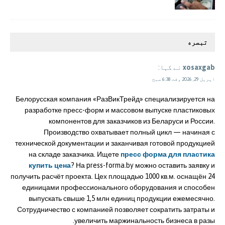
تبصره
xosaxgab
نے کہا:
اپریل 29, 2026 وقت 6:38 صبح
Белорусская компания «РазВикТрейд» специализируется на
разработке пресс-форм и массовом выпуске пластиковых
компонентов для заказчиков из Беларуси и России.
Производство охватывает полный цикл — начиная с
технической документации и заканчивая готовой продукцией
на складе заказчика. Ищете
пресс форма для пластика
купить цена
? На press-forma.by можно оставить заявку и
получить расчёт проекта. Цех площадью 1000 кв.м. оснащён 24
единицами профессионального оборудования и способен
выпускать свыше 1,5 млн единиц продукции ежемесячно.
Сотрудничество с компанией позволяет сократить затраты и
увеличить маржинальность бизнеса в разы.