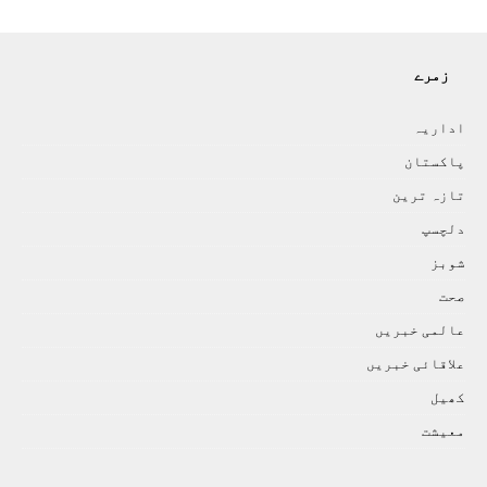
زمرے
اداريہ
پاکستان
تازہ ترين
دلچسپ
شوبز
صحت
عالمی خبريں
علاقائی خبريں
کھيل
معيشت