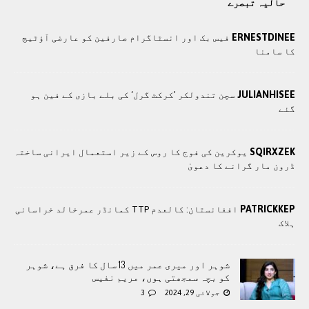
حالیہ تبصرے
ERNESTDINEE
فیس بک اور انسٹاگرام صارفین کو عارضی آؤٹیج
کا سامنا
JULIANHISEE
سچن تندولکر ’کرکٹ گرل‘ کی بلے بازی کے فین ہو
گئے
SQIRXZEK
یوکرین کی فوج کا روس کے زیر استعمال ایرانی ساختہ
ڈرون مار گرانے کا دعویٰ
PATRICKKEP
افغانستان: کالعدم TTP کمانڈر عمرخالد خراسانی
ہلاک
شوہر اور میری عمر میں 13 سال کا فرق ہے، شوہر
کو بچہ سمجھتی ہوں، مریم نفیس
جولائی 29, 2024
3