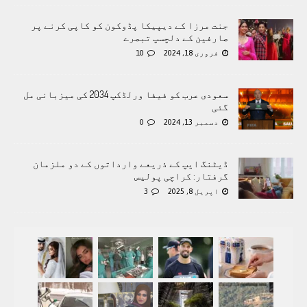
جنت مرزا کے دیپیکا پڈوکون کو کاپی کرنے پر
صارفین کے دلچسپ تبصرے
فروری 18, 2024
10
سعودی عرب کو فیفا ورلڈکپ 2034 کی میزبانی مل
گئی
دسمبر 13, 2024
0
ڈیٹنگ ایپ کے ذریعے وارداتوں کے دو ملزمان
گرفتار: کراچی پولیس
اپریل 8, 2025
3