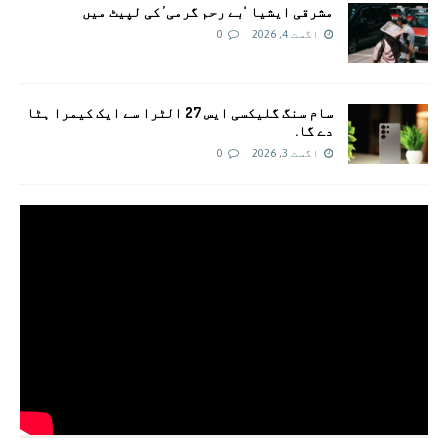
مشرقی ایشیا ‘بے رحم گرمی’ کی لپیٹ میں
اگست 4, 2026
0
سام سنگ گلیکسی ایس 27 الٹرا سے ایک کیمرا ہٹا
دے گا.
اگست 3, 2026
0