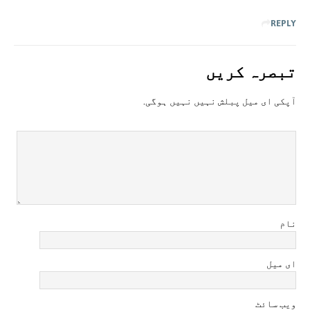
REPLY
تبصرہ کريں
آپکی ای ميل پبلش نہيں نہيں ہوگی.
نام
ای میل
ویب سائٹ