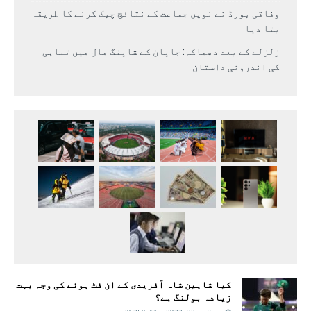
وفاقی بورڈ نے نویں جماعت کے نتائج چیک کرنے کا طریقہ
بتا دیا
زلزلے کے بعد دھماکہ: جاپان کے شاپنگ مال میں تباہی
کی اندرونی داستان
کیا شاہین شاہ آفریدی کے ان فٹ ہونے کی وجہ بہت
زیادہ بولنگ ہے؟