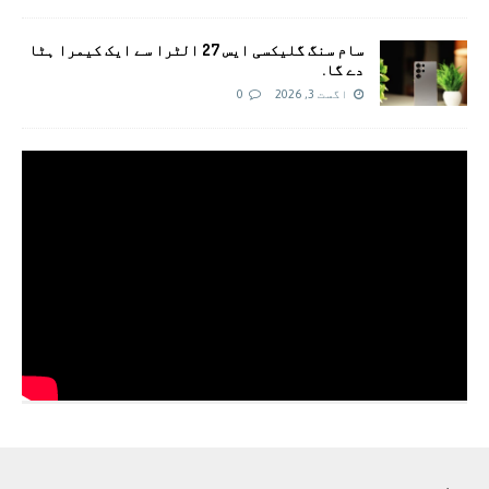
سام سنگ گلیکسی ایس 27 الٹرا سے ایک کیمرا ہٹا
دے گا.
اگست 3, 2026
0