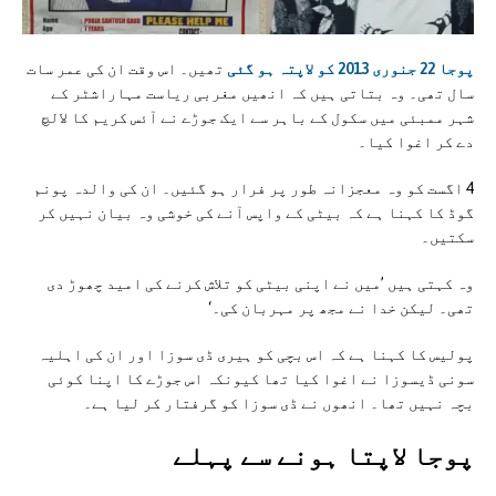
پوجا 22 جنوری 2013 کو لاپتہ ہو گئی
تھیں۔ اس وقت ان کی عمر سات
سال تھی۔ وہ بتاتی ہیں کہ انھیں مغربی ریاست مہاراشٹر کے
شہر ممبئی میں سکول کے باہر سے ایک جوڑے نے آئس کریم کا لالچ
دے کر اغوا کیا۔
4 اگست کو وہ معجزانہ طور پر فرار ہو گئیں۔ ان کی والدہ پونم
گوڈ کا کہنا ہے کہ بیٹی کے واپس آنے کی خوشی وہ بیان نہیں کر
سکتیں۔
وہ کہتی ہیں ’میں نے اپنی بیٹی کو تلاش کرنے کی امید چھوڑ دی
تھی۔ لیکن خدا نے مجھ پر مہربان کی۔‘
پولیس کا کہنا ہے کہ اس بچی کو ہیری ڈی سوزا اور ان کی اہلیہ
سونی ڈیسوزا نے اغوا کیا تھا کیونکہ اس جوڑے کا اپنا کوئی
بچہ نہیں تھا۔ انھوں نے ڈی سوزا کو گرفتار کر لیا ہے۔
پوجا لاپتا ہونے سے پہلے