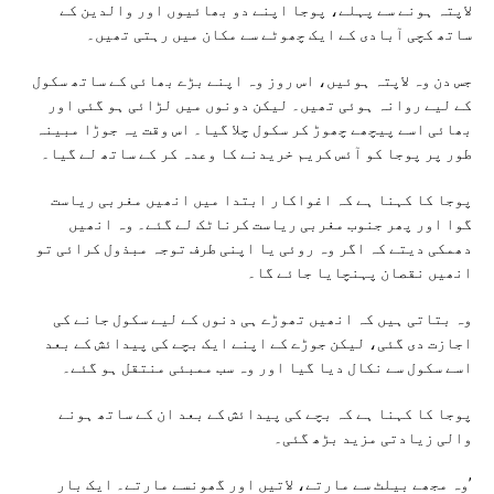
لاپتہ ہونے سے پہلے، پوجا اپنے دو بھائیوں اور والدین کے
ساتھ کچی آبادی کے ایک چھوٹے سے مکان میں رہتی تھیں۔
جس دن وہ لاپتہ ہوئیں، اس روز وہ اپنے بڑے بھائی کے ساتھ سکول
کے لیے روانہ ہوئی تھیں۔ لیکن دونوں میں لڑائی ہو گئی اور
بھائی اسے پیچھے چھوڑ کر سکول چلا گیا۔ اس وقت یہ جوڑا مبینہ
طور پر پوجا کو آئس کریم خریدنے کا وعدہ کر کے ساتھ لے گیا۔
پوجا کا کہنا ہے کہ اغواکار ابتدا میں انھیں مغربی ریاست
گوا اور پھر جنوب مغربی ریاست کرناٹک لے گئے۔ وہ انھیں
دھمکی دیتے کہ اگر وہ روئی یا اپنی طرف توجہ مبذول کرائی تو
انھیں نقصان پہنچایا جائے گا۔
وہ بتاتی ہیں کہ انھیں تھوڑے ہی دنوں کے لیے سکول جانے کی
اجازت دی گئی، لیکن جوڑے کے اپنے ایک بچے کی پیدائش کے بعد
اسے سکول سے نکال دیا گیا اور وہ سب ممبئی منتقل ہو گئے۔
پوجا کا کہنا ہے کہ بچے کی پیدائش کے بعد ان کے ساتھ ہونے
والی زیادتی مزید بڑھ گئی۔
’وہ مجھے بیلٹ سے مارتے، لاتیں اور گھونسے مارتے۔ ایک بار