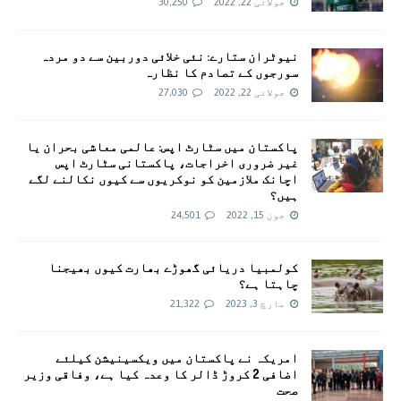
جولائی 22, 2022
30,250
نیوٹران ستارے: نئی خلائی دوربین سے دو مردہ
سورجوں کے تصادم کا نظارہ
جولائی 22, 2022
27,030
پاکستان میں سٹارٹ اپس: عالمی معاشی بحران یا
غیر ضروری اخراجات، پاکستانی سٹارٹ اپس
اچانک ملازمین کو نوکریوں سے کیوں نکالنے لگے
ہیں؟
جون 15, 2022
24,501
کولمبیا دریائی گھوڑے بھارت کیوں بھیجنا
چاہتا ہے؟
مارچ 3, 2023
21,322
امريکہ نے پاکستان میں ویکسینیشن کیلئے
اضافی 2 کروڑ ڈالر کا وعدہ کیا ہے، وفاقی وزیر
صحت