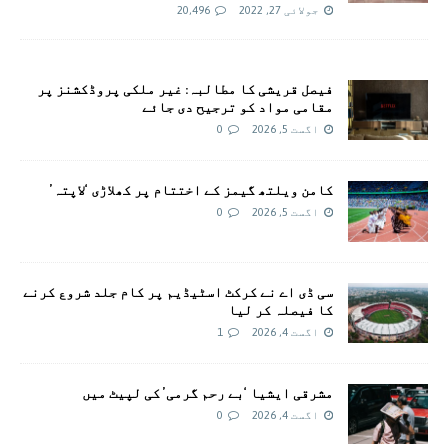
جولائی 27, 2022
20,496
فیصل قریشی کا مطالبہ: غیر ملکی پروڈکشنز پر
مقامی مواد کو ترجیح دی جائے
اگست 5, 2026
0
کامن ویلتھ گیمز کے اختتام پر کھلاڑی ‘لاپتہ’
اگست 5, 2026
0
سی ڈی اے نے کرکٹ اسٹیڈیم پر کام جلد شروع کرنے
کا فیصلہ کر لیا
اگست 4, 2026
1
مشرقی ایشیا ‘بے رحم گرمی’ کی لپیٹ میں
اگست 4, 2026
0