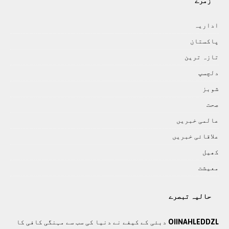
زمرے
اداريہ
پاکستان
تازہ ترين
دلچسپ
شوبز
صحت
عالمی خبريں
علاقائی خبريں
کھيل
معيشت
حالیہ تبصرے
OIINAHLEDDZL
دبئی کے کیفے نے دنیا کی سب سے مہنگی کافی کا