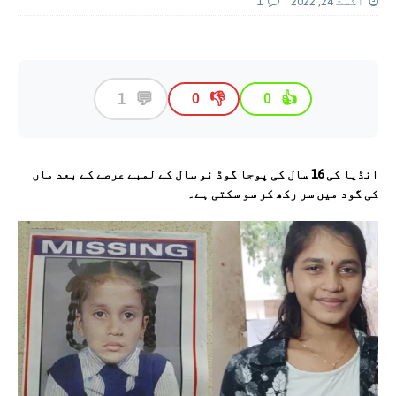
اگست 24, 2022
1
💬
1
👎
👍
0
0
انڈيا کی
16 سال کی پوجا گوڈ نو سال کے لمبے عرصے کے بعد ماں
کی گود میں سر رکھ کر سو سکتی ہے۔