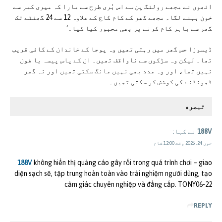
انھوں نے مجھے رولنگ پن سے اس بُری طرح سے مارا کہ میری کمر سے
خون بہنے لگا۔ مجھے گھر کے کام کاج کے علاوہ 12 سے 24 گھنٹے تک
گھر سے باہر کام کرنے پر بھی مجبور کیا گیا۔‘
ڈیسوزا جس گھر میں رہتی تھیں وہ پوجا کے خاندان کے کافی قریب
تھا۔ لیکن وہ سڑکوں سے ناواقف تھیں۔ ان کے پاس پیسہ یا فون
نہیں تھا، اور وہ مدد بھی نہیں مانگ سکتی تھیں اور نہ گھر
ڈھونڈنے کی کوشش کر سکتی تھیں۔
تبصره
188V
نے کہا:
جون 24, 2026 وقت 12:00 شام
188V
không hiển thị quảng cáo gây rối trong quá trình chơi – giao
diện sạch sẽ, tập trung hoàn toàn vào trải nghiệm người dùng, tạo
cảm giác chuyên nghiệp và đẳng cấp. TONY06-22
REPLY