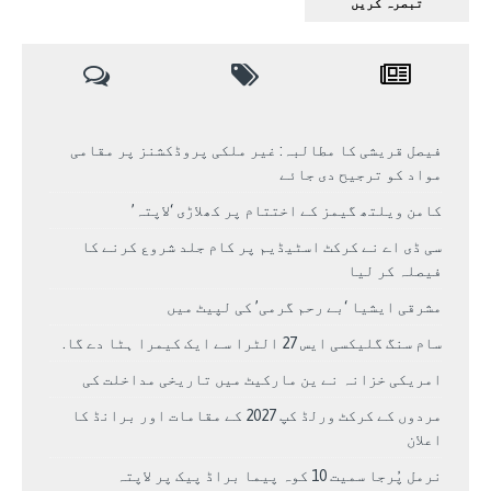
فیصل قریشی کا مطالبہ: غیر ملکی پروڈکشنز پر مقامی
مواد کو ترجیح دی جائے
کامن ویلتھ گیمز کے اختتام پر کھلاڑی ‘لاپتہ’
سی ڈی اے نے کرکٹ اسٹیڈیم پر کام جلد شروع کرنے کا
فیصلہ کر لیا
مشرقی ایشیا ‘بے رحم گرمی’ کی لپیٹ میں
سام سنگ گلیکسی ایس 27 الٹرا سے ایک کیمرا ہٹا دے گا.
امریکی خزانہ نے ین مارکیٹ میں تاریخی مداخلت کی
مردوں کے کرکٹ ورلڈ کپ 2027 کے مقامات اور برانڈ کا
اعلان
نرمل پُرجا سمیت 10 کوہ پیما براڈ پیک پر لاپتہ