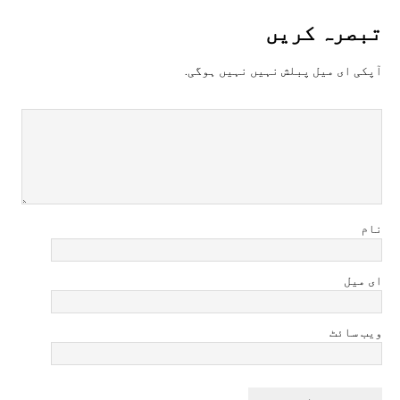
تبصرہ کريں
آپکی ای ميل پبلش نہيں نہيں ہوگی.
نام
ای میل
ویب سائٹ