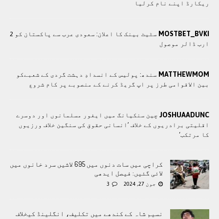
ریکارڈ اپنے نام کرلیا
MOSTBET_BVKI
سٹیٹ بینک کا اعلان: سعودی عرب سے پاکستان کو 2
ارب ڈالر موصول
MATTHEWMOM
سندھ: پوليس کے انسدادِ دہشت گردی کے شعبےکو
بین الاقوامی طرز پر اپ گریڈ کرنے کے منصوبے پر کام شروع
JOSHUAADUNC
چین سنکیانگ میں ایغور مسلمانوں اور دوسرے
اقلیتی برادريوں کے خلاف ’انسانی حقوق کی سنگین خلاف ورزیوں
کا مرتکب‘
کراچی میں سات دنوں میں 695 لاشیں سرد خانوں میں
لائی گئیں: فیصل ایدھی
جون 27, 2024
3
نسیم شاہ کے کندھے میں تکلیف، انگلینڈ کیخلاف