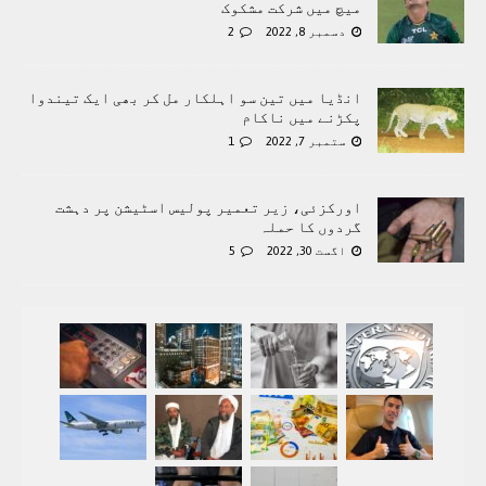
میچ میں شرکت مشکوک
دسمبر 8, 2022
2
انڈیا میں تین سو اہلکار مل کر بھی ایک تیندوا
پکڑنے میں ناکام
ستمبر 7, 2022
1
اورکزئی، زیر تعمیر پولیس اسٹیشن پر دہشت
گردوں کا حملہ
اگست 30, 2022
5