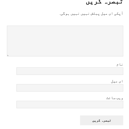
تبصرہ کريں
آپکی ای ميل پبلش نہيں نہيں ہوگی.
نام
ای میل
ویب سائٹ