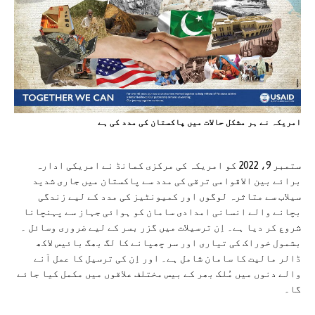
امريکہ نے ہر مشکل حالات ميں پاکستان کی مدد کی ہے
ستمبر 9، 2022 کو امریکہ کی مرکزی کمانڈ نے امریکی ادارہ
برائے بین الاقوامی ترقی کی مدد سے پاکستان میں جاری شدید
سیلاب سے متاثرہ لوگوں اور کمیونٹیز کی مدد کے لیے زندگی
بچانے والے انسانی امدادی سامان کو ہوائی جہاز سے پہنچانا
شروع کر دیا ہے۔ اِن ترسیلات میں گزر بسر کے لیے ضروری وسائل ۔
بشمول خوراک کی تیاری اور سر چھپانے کا لگ بھگ بائیس لاکھ
ڈالر مالیت کا سامان شامل ہے۔ اور اِن کی ترسیل کا عمل آنے
والے دنوں میں مُلک بھر کے بیس مختلف علاقوں میں مکمل کیا جائے
گا۔