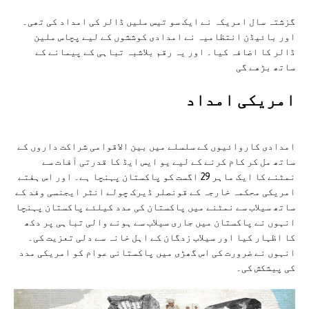
گزشتہ سال امریکہ نے ایک سو تیس ملیں ڈالر کی امداد کی تھی۔
اور بائیڈن انتظامیہ نے امدادی کوششوں کے لیے پچاس ملین
ڈالر کا اضافہ کیا۔ اور یہ رقم بلاشبہ تباہی کے پیمانے کے
ساتھ بڑھے گی
امريکی امداد
امدادی کاروائیوں کے سلسلے میں بین الاقوامی شراکت داروں کے
ساتھ مل کر کام کرنے کے لیے یو ایس ایڈ کا قدرتی آفات سے
نمٹنے کا ایک ماہر 29 اگست کو پاکستان پہنچا ہے۔ اور اس ہفتے
امریکی محکمہ خارجہ کے قونصلر ڈیرک چولے انٹر ایجنسی وفد کے
ساتھ سیلاب سے نمٹنے میں پاکستان کی مدد کیلئے پاکستان پہنچا
انہوں نے پاکستان میں جاری سیلاب سے ہونے والی تباہی پر دکھ
کا اظہار کیا اور سیلاب زدگان کے اہل خانہ سے دلی تعزیت کی۔
انہوں نے ضرورت کی اس گھڑی میں پاکستانی عوام کو امریکی مدد
کی پیشکش کی۔