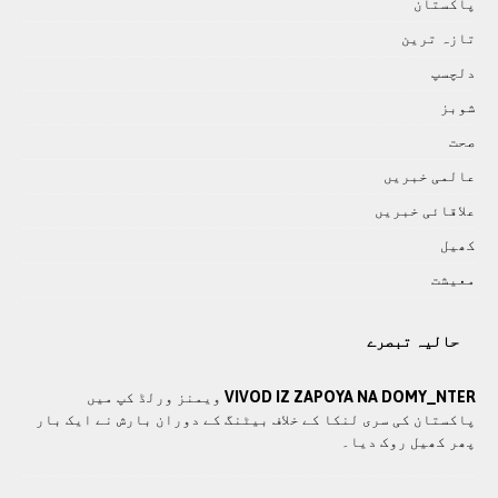
پاکستان
تازہ ترين
دلچسپ
شوبز
صحت
عالمی خبريں
علاقائی خبريں
کھيل
معيشت
حالیہ تبصرے
VIVOD IZ ZAPOYA NA DOMY_NTER
ویمنز ورلڈ کپ میں
پاکستان کی سری لنکا کے خلاف بیٹنگ کے دوران بارش نے ایک بار
پھر کھیل روک دیا۔