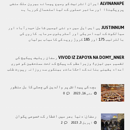
ALVINANAPE
ايران انٹرنيٹ کو وسيع پيمانے بيرون ملک منفی
پروپگينڈا اور سائبر حملوں کے ليۓ استعمال کررہا ہے
JUSTINNUM
پی ایس ایل میں دو نئی ٹیمیں شامل: حیدرآباد اور
سیالکوٹ کے لیے امریکی اور آسٹریلوی سرمایہ کاروں کی
بالترتیب 175 اور 185 کروڑ روپے کی کامیاب بولیاں
VIVOD IZ ZAPOYA NA DOMY_NNER
رمضان ریلیف پیکیج کی
تقسیم میں تیزی؛ وزیراعظم کے پیکج کے تحت مستحقین کو فوری
امداد یقینی بنانے کے احکامات، بینکوں سے روزانہ رپورٹ طلب
بچے کی پیدائش پر والدین کی چھٹی کا بل منظور
مئی 16, 2023
0
رمضان: دنیا بھر میں افطار کے خصوصی پکوان
اپریل 3, 2023
2