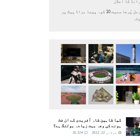
انڈ کا اعلان
نرمل پُرجا سمیت 10 کوہ پیما براڈ پیک پر
پتہ
کیا شاہین شاہ آفریدی کے ان فٹ
ہونے کی وجہ بہت زیادہ بولنگ ہے؟
جولائی 22, 2022
30,324