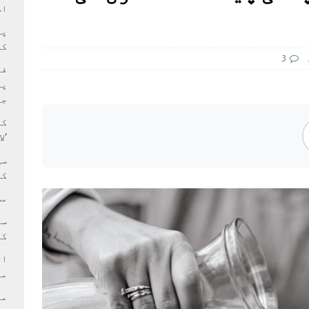
سٹیڈیم پر کام جلد شروع کرنے کا فیصلہ کر لیا
پاکستان
اس
 حصہ چاند سے ٹکرا گیا
تازہ ترين
کا
3
فی
پر
جا
کا
‘ل
سی
کر
مش
کی
ام
مد