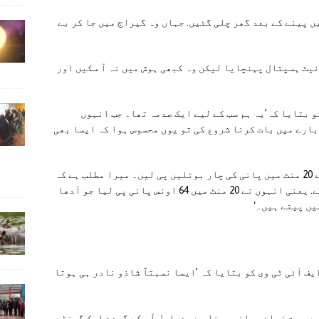
 پینے کے بعد گھر چلی گئیں. جہاں وہ گیراج میں جا کر بے
نیٹ ہسپتال پہنچایا لیکن وہ کبھی ہوش میں نہ آ سکیں اور
و بتایا کہ’یہ ہم سب کے لیے ایک صدمہ تھا۔ جب انہوں
بارے میں بات کرنا شروع کی تو یوں محسوس ہوا کہ ایسا بھی
ان کا مزید کہنا تھا، ’کسی نے کہا کہ انہوں نے 20 منٹ میں پانی کی چار بوتلیں پی لیں۔ میرا مطلب ہے کہ
ایک اوسط پانی کی بوتل 16 اونس کی طرح ہوتی ہے. یعنی انہوں نے 20 منٹ میں 64 اونس پانی پی لیا جو آدھا
یں پیتے ہیں۔‘
ف آئی ٹی وی کو بتایا کہ ’ایسا نسبتاً شاذو نادر ہی ہوتا
میں بہت زیادہ پانی پینا ہے۔ دراصل آپ کے گردے ایک گھنٹے