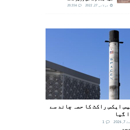
جولائی 27, 2022
20,556
س ایکس راکٹ کا حصہ چاند سے
 گیا
 2026
1