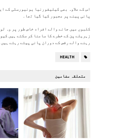
اس کے علاوہ بھی کیلیفورنیا یونیورسٹی کے ایک
پانی پینے پر مجبور کیا گیا تھا۔
کلبوں میں جانے والے افراد خاص طور پر وہ لوگ
زہریلے پن کے خطرے کا سامنا کر سکتے ہیں کیوں
رہنے والے رقص کے دوران پانی پیتے رہتے ہیں۔
HEALTH
متعلقہ مضامین