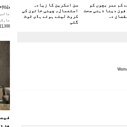
سے کم عمر بچوں کو
سن اسکرین کا زیادہ
فون دینا ذہنی صحت
استعمال، چینی خاتون کی
عالمی
قصان دہ
کروٹ لیتے ہوئے ہڈی ٹوٹ
مارکیٹ
گئی
11,300 روپے کے اضافے کے بعد 4 لا
Woman
فیصل
پروڈ