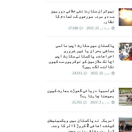
نیوٹران ستارے: نئی خلائی دوربین
سے دو مردہ سورجوں کے تصادم کا
نظارہ
جولائی 22, 2022
27,086
پاکستان میں سٹارٹ اپس: عالمی
معاشی بحران یا غیر ضروری
اخراجات، پاکستانی سٹارٹ اپس
اچانک ملازمین کو نوکریوں سے کیوں
نکالنے لگے ہیں؟
جون 15, 2022
24,551
کولمبیا دریائی گھوڑے بھارت کیوں
بھیجنا چاہتا ہے؟
مارچ 3, 2023
21,351
امريکہ نے پاکستان میں ویکسینیشن
کیلئے اضافی 2 کروڑ ڈالر کا وعدہ
کیا ہے، وفاقی وزیر صحت