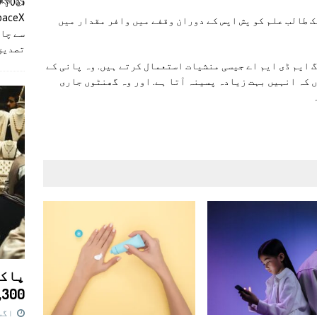
 طالب علم کو پش اپس کے دوران وقفے میں وافر مقدار میں
سے چان
تصدیق
 ایم ڈی ایم اے جیسی منشیات استعمال کرتے ہیں. وہ پانی کے
 کہ انہیں بہت زیادہ پسینہ آتا ہے. اور وہ گھنٹوں جاری
پاکس
11,300 روپے کا 
اگست 7,