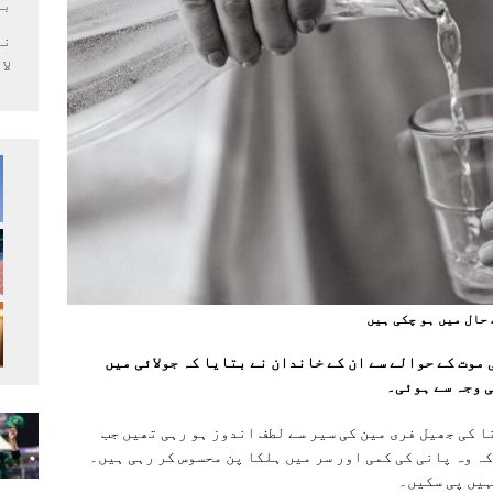
بر
لا
حال میں ہو چکی ہیں
موت کے حوالے سے ان کے خاندان نے بتایا کہ جولائی میں
 وجہ سے ہوئی۔
ا کی جھیل فری مین کی سیر سے لطف اندوز ہو رہی تھیں جب
ہ وہ پانی کی کمی اور سر میں ہلکا پن محسوس کر رہی ہیں۔
ہیں پی سکیں۔