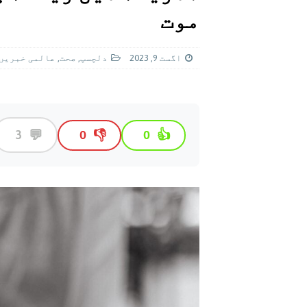
[ اگست 4, 2026 ]
سی ڈی اے نے کرکٹ ا
موت
[ اگست 7, 2026 ]
اسپیس ایکس راکٹ کا
اگست 9, 2023
دلچسپ
,
صحت
,
عالمی خبريں
💬
3
👎
👍
0
0