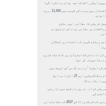
پیس ایکس راکٹ کا حصہ چاند سے ٹکرا گیا
پاکستان میں سونے کی قیمت میں 11,300 روپے
 اضافہ
صل قریشی کا مطالبہ: غیر ملکی
وڈکشنز پر مقامی مواد کو ترجیح دی
ئے
من ویلتھ گیمز کے اختتام پر کھلاڑی
اپتہ’
 ڈی اے نے کرکٹ اسٹیڈیم پر کام جلد شروع
نے کا فیصلہ کر لیا
رقی ایشیا ‘بے رحم گرمی’ کی لپیٹ میں
سام سنگ گلیکسی ایس 27 الٹرا سے ایک
مرا ہٹا دے گا.
ریکی خزانہ نے ین مارکیٹ میں تاریخی
اخلت کی
مردوں کے کرکٹ ورلڈ کپ 2027 کے مقامات اور