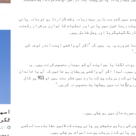
وسم میں گھر سے باہر بہت زیادہ وقت گزارنا ہو تو سادہ پانی
پیتے رہنا خون میں پانی اور نمکیات کا توازن برقرار رکھنے
ڈرنگ گیٹوگریڈ اور پھل شامل ہیں۔
ا ضروری وہ یہ ہیں. کہ ’اگر آپ واقعی اپنے اندر توجہ کی
‘
ہونے لگتا یا بس اپنے آپ کو بیمار محسوس کرتے ہیں۔ یہ
 ہیں… لہذا اگر آپ واقعی پریشان ہو جائیں کہ آپ یا خاندان
کا کوئی فرد ٹھیک سے کام نہیں کر رہا اور آپ پانی کے زہریلے پن کے بارے میں فکر مند ہیں تو 911 پر کال
روم) جانے میں ہچکچاہٹ محسوس نہ کریں۔‘
اسپی
 صورت حال میں ہو چکی ہیں۔
ٹکرا
 کی ریڈیو سٹیشن پر پانی پینے کے لائیو مقابلے سے لے کسی
اگست 7,
پر پانی کے زہریلے پن سے اموات ہو چکی ہیں۔