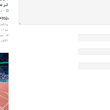
ترجی
اگست 5,
پاکست
مواد ک
کہ یو
اکثر
]