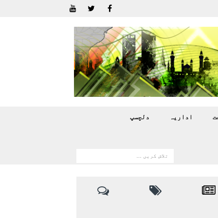
ت
اداريہ
دلچسپ