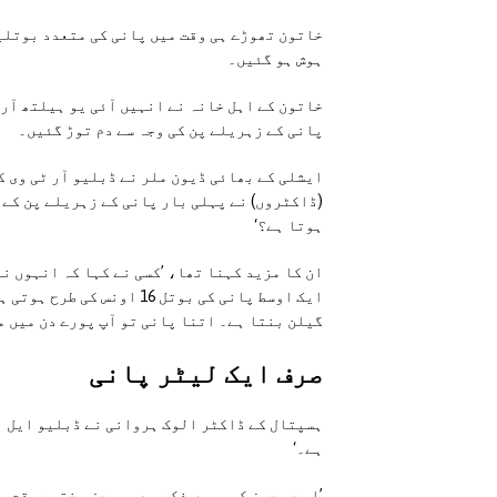
خاتون تھوڑے ہی وقت میں پانی کی متعدد بوتلیں
ہوش ہو گئیں۔
خاتون کے اہل خانہ نے انہیں آئی یو ہیلتھ آر
پانی کے زہریلے پن کی وجہ سے دم توڑ گئیں۔
ایشلی کے بھائی ڈیون ملر نے ڈبلیو آر ٹی وی ک
(ڈاکٹروں) نے پہلی بار پانی کے زہریلے پن کے 
ہوتا ہے؟‘
گیلن بنتا ہے۔ اتنا پانی تو آپ پورے دن میں م
صرف ایک لیٹر پانی
ہسپتال کے ڈاکٹر الوک ہروانی نے ڈبلیو ایل ای
ہے۔‘
’اب جس چیز کی ہمیں فکر ہے وہ محض مختصر وقت 