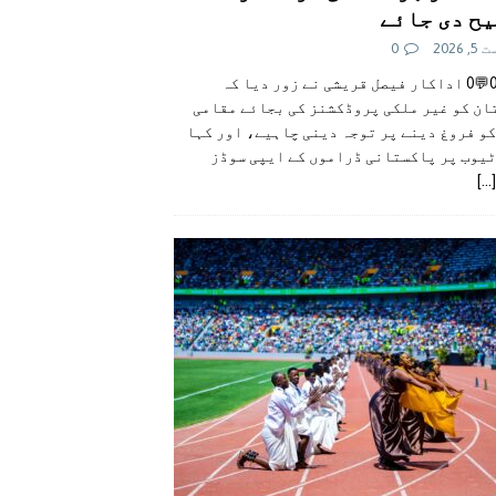
ح دی جائے
 2026
0
👍0👎0💬0 اداکار فیصل قریشی نے زور دیا کہ
ان کو غیر ملکی پروڈکشنز کی بجائے مقامی
و فروغ دینے پر توجہ دینی چاہیے، اور کہا
ٹیوب پر پاکستانی ڈراموں کے ایپی سوڈز
[...