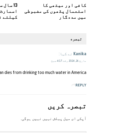
کافی اور میتھی کا
13 سال 
استعمال پٹھوں کی مضبوطی
اسمارٹ 
میں مددگار
کیلئے ن
تبصره
Kanika
نے کہا:
مارچ 26, 2024 وقت 4:17 صبح
 dies from drinking too much water in America
REPLY
تبصرہ کريں
آپکی ای ميل پبلش نہيں نہيں ہوگی.