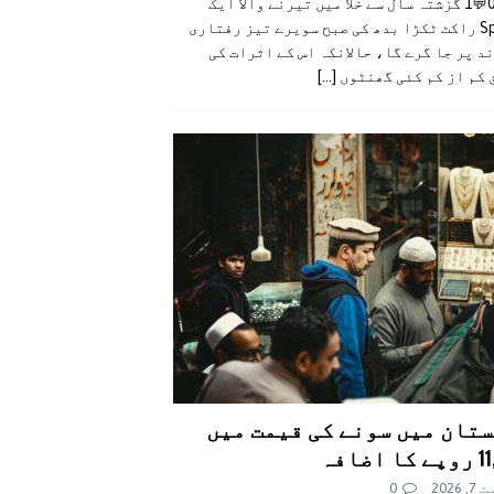
👍0👎0💬1 گزشتہ سال سے خلا میں تیرنے والا ایک
SpaceX راکٹ ٹکڑا بدھ کی صبح سویرے تیز رفتاری
د پر جا گرے گا، حالانکہ اس کے اثرات کی
 کم از کم کئی گھنٹوں
[...]
تان میں سونے کی قیمت میں
اضافہ
 2026
0