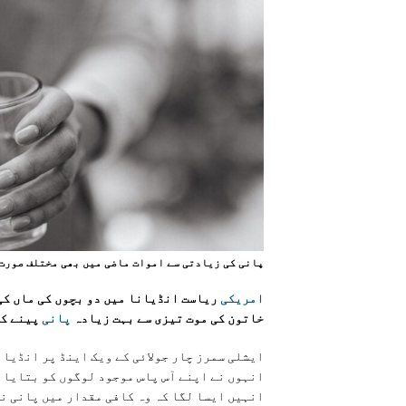
پانی کی زیادتی سے اموات ماضی میں بھی مختلف صورت 
امریکی
ریاست انڈیانا میں دو بچوں کی ماں کی 
خاتون کی موت تیزی سے بہت زیادہ
پانی
پینے کی
ایشلی سمرز چار جولائی کے ویک اینڈ پر انڈیان
انہوں نے اپنے آس پاس موجود لوگوں کو بتایا ک
انہیں ایسا لگا کہ وہ کافی مقدار میں پانی ن