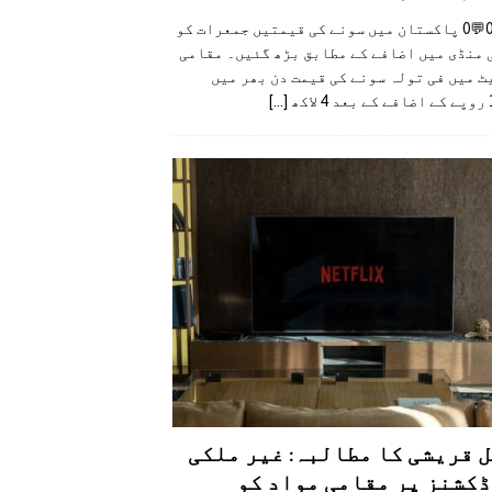
👍0👎0💬0 پاکستان میں سونے کی قیمتیں جمعرات کو
 منڈی میں اضافے کے مطابق بڑھ گئیں۔ مقامی
 میں فی تولہ سونے کی قیمت دن بھر میں
کھ
[...]
 قریشی کا مطالبہ: غیر ملکی
کشنز پر مقامی مواد کو