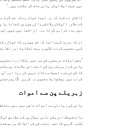
میں صرف ایک لیٹر پانی صاف کر سکتے ہیں۔‘
ڈاکٹر نے کہا کہ یہ اچھا خیال ہے کہ جب گرم م
کے علاوہ الیکٹرولائٹس والی چیزیں کھانا یا 
میں مدد فراہم کرتا ہے۔ ان اشیا میں سپورٹس 
ان کا مزید کہنا تھا کہ جن چیزوں کا خیال رکھن
کمی محسوس کرنے لگیں، بہت تھکاوٹ اور نقاہت۔
’بعض اوقات مریضوں کو سر میں ہلکا درد محسوس 
پانی کے زہریلے پن کی ابتدائی علامات ہو سکتی
کرنے میں ہچکچاہٹ محسوس نہ کریں۔ (ایمرجنسی 
زہریلے پن سے اموات
پانی کی زیادتی سے اموات ماضی میں بھی مختلف
سائنٹیفک امریکن نامی میگزین کے مطابق لوگوں
طلبہ گروپ کا حصہ بننے کی شرائط تک ہر موقعے 