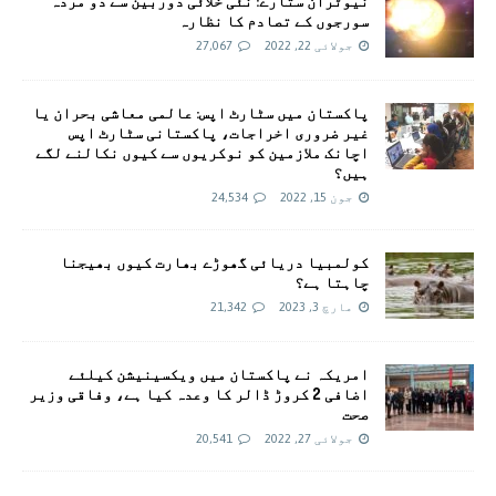
نیوٹران ستارے: نئی خلائی دوربین سے دو مردہ
سورجوں کے تصادم کا نظارہ
جولائی 22, 2022
27,067
پاکستان میں سٹارٹ اپس: عالمی معاشی بحران یا
غیر ضروری اخراجات، پاکستانی سٹارٹ اپس
اچانک ملازمین کو نوکریوں سے کیوں نکالنے لگے
ہیں؟
جون 15, 2022
24,534
کولمبیا دریائی گھوڑے بھارت کیوں بھیجنا
چاہتا ہے؟
مارچ 3, 2023
21,342
امريکہ نے پاکستان میں ویکسینیشن کیلئے
اضافی 2 کروڑ ڈالر کا وعدہ کیا ہے، وفاقی وزیر
صحت
جولائی 27, 2022
20,541