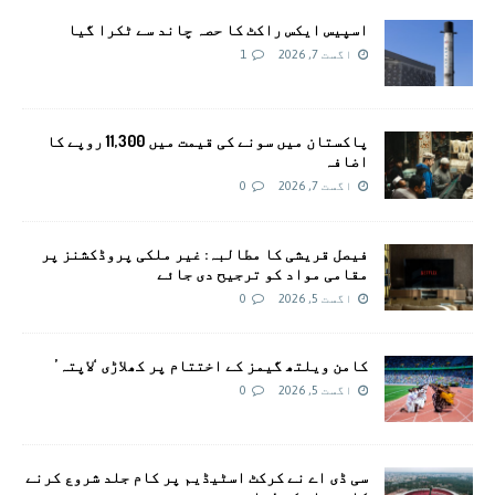
اسپیس ایکس راکٹ کا حصہ چاند سے ٹکرا گیا
اگست 7, 2026
1
پاکستان میں سونے کی قیمت میں 11,300 روپے کا
اضافہ
اگست 7, 2026
0
فیصل قریشی کا مطالبہ: غیر ملکی پروڈکشنز پر
مقامی مواد کو ترجیح دی جائے
اگست 5, 2026
0
کامن ویلتھ گیمز کے اختتام پر کھلاڑی ‘لاپتہ’
اگست 5, 2026
0
سی ڈی اے نے کرکٹ اسٹیڈیم پر کام جلد شروع کرنے