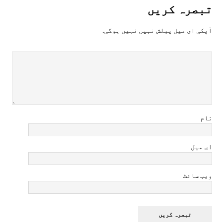
تبصرہ کريں
آپکی ای ميل پبلش نہيں نہيں ہوگی.
نام
ای میل
ویب سائٹ