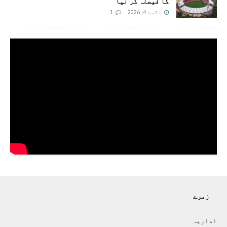
کا فیصلہ کر لیا
اگست 4, 2026
1
زمرے
اداريہ