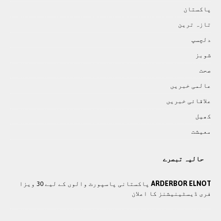
پاکستان
تازہ ترين
دلچسپ
شوبز
صحت
عالمی خبريں
علاقائی خبريں
کھيل
معيشت
حالیہ تبصرے
ARDERBOR ELNOT
پاکستانی پاسپورٹ والوں کے لیے 30 ویزا
فری ڈیسٹینیشنز کا اعلان