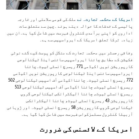
امریکا کے محکمہ تجارت۔ نے
ملک کی قومی سلامتی اور خارجہ
پالیسی کے خدشات کا حوالہ دیتے ہوئے ۔چین سے متعلق سات
اداروں کو اپنی برآمدی کنٹرول فہرست میں شامل کیا ہے۔ان میں
زیادہ ترکا تعلق امريکا کے ایرواسپیس سے ہے۔
وفاقی رجسٹر میں محکمہ تجارت کے منگل کو پوسٹ کیے گئے نوٹی
فکیشن کے مطابق چائنا ایرواسپیس سائنس اینڈ ٹیکنالوجی
کارپوریشن نویں اکیڈمی 771 ریسرچ انسٹی ٹیوٹ۔چائنا
ایرواسپیس سائنس اینڈ ٹیکنالوجی کارپوریشن نویں اکیڈمی
772 ریسرچ انسٹی ٹیوٹ۔ چائنااکیڈمی آف اسپیس ٹیکنالوجی 502
ریسرچ انسٹی ٹیوٹ، چائنا اکیڈمی آف اسپیس ٹیکنالوجی 513
ریسرچ انسٹی ٹیوٹ، چائنا الیکٹرانکس ٹیکنالوجی گروپ
کارپوریشن 43 ریسرچ انسٹی ٹیوٹ، چائنا الیکٹرانکس
ٹیکنالوجی گروپ کارپوریشن 58 ریسرچ انسٹی ٹیوٹ۔ اور ژوہائی
آربیٹا کنٹرول سسٹمزکواس فہرست میں شامل کیا گیا ہے۔
امريکا کے لائسنس کی ضرورت