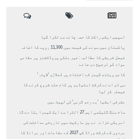
اسپیس ایکس راکٹ کا حصہ چاند سے ٹکرا گیا
پاکستان میں سونے کی قیمت میں 11,300 روپے کا اضافہ
فیصل قریشی کا مطالبہ: غیر ملکی پروڈکشنز پر مقامی
مواد کو ترجیح دی جائے
کامن ویلتھ گیمز کے اختتام پر کھلاڑی ‘لاپتہ’
سی ڈی اے نے کرکٹ اسٹیڈیم پر کام جلد شروع کرنے کا
فیصلہ کر لیا
مشرقی ایشیا ‘بے رحم گرمی’ کی لپیٹ میں
سام سنگ گلیکسی ایس 27 الٹرا سے ایک کیمرا ہٹا دے گا.
امریکی خزانہ نے ین مارکیٹ میں تاریخی مداخلت کی
مردوں کے کرکٹ ورلڈ کپ 2027 کے مقامات اور برانڈ کا