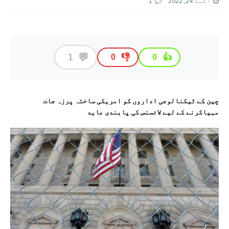
اگست 24, 2022
1
💬
1
👎
👍
0
0
چین کے ٹیکنالوجی اداروں کو امریکی ساختہ پرزہ جات
مہیاکرنے کے لیے لائسنس کی پابندی عاید