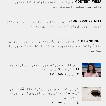
MOSTBET_WBSA
غیر اعلانیہ گیس کی لوڈشیڈنگ نے کراچی
والوں کی زندگیاں اجیرن کر دیں
ARDERBORELNOT
آئی سی سی مینز پلیئرز رینکنگ جاری، صائم
ایوب بہترین آل راؤنڈرز کی فہرست میں سرفہرست
BRIANMINUE
’گاڑی میں ایئر بیگ ہوتے تو شاید میرے شوہر بچ
جاتے‘: پاکستان میں گاڑیوں کے حفاظتی انتظامات کا مجوزہ بِل
کیا ہے؟
امریکا میں بزرگ خاتون نے تعریفیں کرتے ہوئے
101 ڈالر کی سلامی دی، ندا یاسر رو پڑیں
فروری 8, 2024
2
کراچی: کھلے مین ہول میں گرنے والے 3 سالہ بچے
کی لاش 14 گھنٹے کی ریسکیو آپریشن کے بعد برآمد
کر لی گئی۔
دسمبر 1, 2025
10