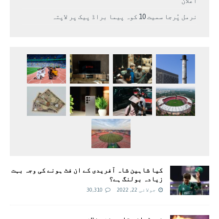
اعلان
نرمل پُرجا سمیت 10 کوہ پیما براڈ پیک پر لاپتہ
کیا شاہین شاہ آفریدی کے ان فٹ ہونے کی وجہ بہت
زیادہ بولنگ ہے؟
جولائی 22, 2022
30,310