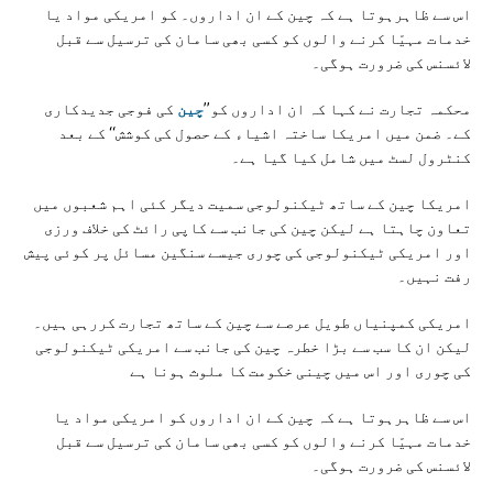
اس سے ظاہرہوتا ہے کہ چین کے ان اداروں۔ کو امریکی مواد یا
خدمات مہیّا کرنے والوں کو کسی بھی سامان کی ترسیل سے قبل
لائسنس کی ضرورت ہوگی۔
محکمہ تجارت نے کہا کہ ان اداروں کو’’
چین
کی فوجی جدیدکاری
کے۔ ضمن میں امریکا ساختہ اشیاء کے حصول کی کوشش‘‘ کے بعد
کنٹرول لسٹ میں شامل کیا گیا ہے۔
امريکا چين کے ساتھ ٹيکنولوجی سميت ديگر کئی اہم شعبوں ميں
تعاون چاہتا ہے ليکن چين کی جانب سے کاپی رائٹ کی خلاف ورزی
اور امريکی ٹيکنولوجی کی چوری جيسے سنگين مسائل پر کوئی پيش
رفت نہيں۔
امريکی کمپنياں طويل عرصے سے چين کے ساتھ تجارت کررہی ہيں۔
ليکن ان کا سب سے بڑا خطرہ چين کی جانب سے امريکی ٹيکنولوجی
کی چوری اور اس ميں چينی خکومت کا ملوث ہونا ہے
اس سے ظاہرہوتا ہے کہ چین کے ان اداروں کو امریکی مواد یا
خدمات مہیّا کرنے والوں کو کسی بھی سامان کی ترسیل سے قبل
لائسنس کی ضرورت ہوگی۔