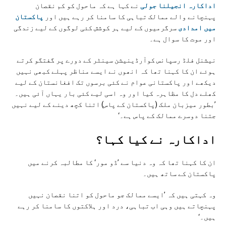
اداکارہ انجیلنا جولی
نے کہا ہے کہ ماحول کو کم نقصان
پہنچانے والے ممالک تباہی کا سامنا کر رہے ہیں اور
پاکستان
میں امدادی
سرگرمیوں کے لیے ہر کوشش کئی لوگوں کے لیے زندگی
اور موت کا سوال ہے۔
نیشنل فلڈ رسپانس کوآرڈینیشن سینٹر کے دورے پر گفتگو کرتے
ہوئے ان کا کہنا تھا کہ انھوں نے ایسے مناظر پہلے کبھی نہیں
دیکھے اور پاکستانی عوام نے کئی برسوں تک افغانستان کے لیے
کھلے دل کا مظاہرہ کیا اور وہ اسی لیے کئی بار یہاں آئی ہیں۔
’بطور میزبان ملک (پاکستان کے پاس) اتنا کچھ دینے کے لیے نہیں
جتنا دوسرے ممالک کے پاس ہے۔‘
اداکارہ نے کيا کہا؟
ان کا کہنا تھا کہ وہ دنیا سے ’ڈو مور‘ کا مطالبہ کرنے میں
پاکستان کے ساتھ ہیں۔
وہ کہتی ہیں کہ ’ایسے ممالک جو ماحول کو اتنا نقصان نہیں
پہنچاتے ہیں وہی اب تباہی، درد اور ہلاکتوں کا سامنا کر رہے
ہیں۔‘