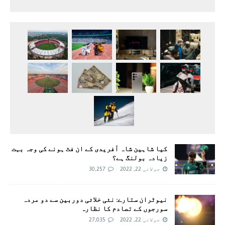
کیا شاہین شاہ آفریدی کے ان فٹ ہونے کی وجہ بہت
زیادہ بولنگ ہے؟
جولائی 22, 2022
30,257
نیوٹران ستارے: نئی خلائی دوربین سے دو مردہ
سورجوں کے تصادم کا نظارہ
جولائی 22, 2022
27,035