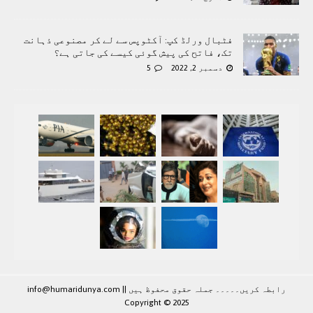
فٹبال ورلڈ کپ: آکٹوپس سے لے کر مصنوعی ذہانت
تک، فاتح کی پیش گوئی کیسے کی جاتی ہے؟
دسمبر 2, 2022
5
رابطہ کريں۔۔۔۔۔ جملہ حقوق محفوظ ہيں |
|
info@humaridunya.com
Copyright © 2025