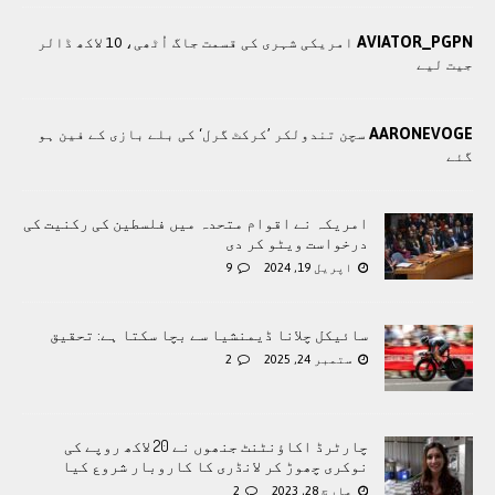
AVIATOR_PGPN
امریکی شہری کی قسمت جاگ اُٹھی، 10 لاکھ ڈالر
جیت لیے
AARONEVOGE
سچن تندولکر ’کرکٹ گرل‘ کی بلے بازی کے فین ہو
گئے
امریکہ نے اقوام متحدہ میں فلسطین کی رکنیت کی
درخواست ویٹو کر دی
اپریل 19, 2024
9
سائیکل چلانا ڈیمنشیا سے بچا سکتا ہے: تحقیق
ستمبر 24, 2025
2
چارٹرڈ اکاؤنٹنٹ جنھوں نے 20 لاکھ روپے کی
نوکری چھوڑ کر لانڈری کا کاروبار شروع کیا
مارچ 28, 2023
2