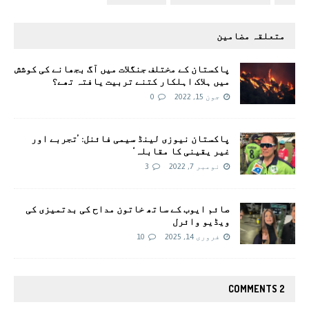
متعلقہ مضامین
پاکستان کے مختلف جنگلات میں آگ بجھانے کی کوشش
میں ہلاک اہلکار کتنے تربیت یافتہ تھے؟
جون 15, 2022
0
پاکستان نیوزی لینڈ سیمی فائنل: ’تجربے اور
غیر یقینی کا مقابلہ‘
نومبر 7, 2022
3
صائم ایوب کے ساتھ خاتون مداح کی بدتمیزی کی
ویڈیو وائرل
فروری 14, 2025
10
2 COMMENTS