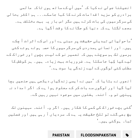
انجیلنا جولی نے کہا کہ ’میں آپ کے ساتھ ہوں تاکہ عالمی
برادری کو مزید اقدامات کرنے کا کہا جاسکے۔۔۔ ہم اکثر بحالی
کی سرگرمیوں کی بات کرتے ہیں مگر اس بار یہ بہت مختلف ہے۔
مجھے لگتا ہے کہ دنیا کو جگانے کا وقت آگیا ہے۔
’ماحولیاتی تبدیلی حقیقت پر مبنی ہے اور اس کے اثرات آ چکے
ہیں۔ اور انسانی ہمدردی کی سرگرمیوں کا حصہ ہوتے ہوئے کئی
برسوں تک ہم سوچتے ہیں کہ تعمیر نو کے لیے، بچوں اور خوراک کے
لیے کیا کِیا جاسکتا ہے۔ ضروریات بہت زیادہ ہیں۔ ہر کوشش کا
مطلب کئی لوگوں کے لیے زندگی یا موت ہے۔‘
انھوں نے بتایا کہ ’میں نے ایسی زندگیاں دیکھی ہیں جنھیں بچا
لیا گیا اور لوگوں سے بات کر کے معلوم ہوا ہے کہ اگر امداد نہ
پہنچی تو وہ آئندہ ہفتوں میں موجود نہیں رہیں گے۔
’کئی بچے خوراک کی کمی کا شکار ہیں۔ اگر وہ آئندہ مہینوں تک
بچ بھی گئے تو تلخ حقیقت یہ ہے کہ سردیاں آ رہی ہیں اور فصلیں
تباہ ہوگئی ہیں۔‘
PAKISTAN
FLOODSINPAKISTAN