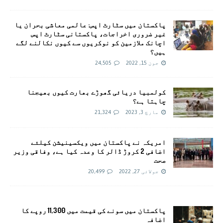
پاکستان میں سٹارٹ اپس: عالمی معاشی بحران یا
غیر ضروری اخراجات، پاکستانی سٹارٹ اپس
اچانک ملازمین کو نوکریوں سے کیوں نکالنے لگے
ہیں؟
جون 15, 2022
24,505
کولمبیا دریائی گھوڑے بھارت کیوں بھیجنا
چاہتا ہے؟
مارچ 3, 2023
21,324
امريکہ نے پاکستان میں ویکسینیشن کیلئے
اضافی 2 کروڑ ڈالر کا وعدہ کیا ہے، وفاقی وزیر
صحت
جولائی 27, 2022
20,499
پاکستان میں سونے کی قیمت میں 11,300 روپے کا
اضافہ