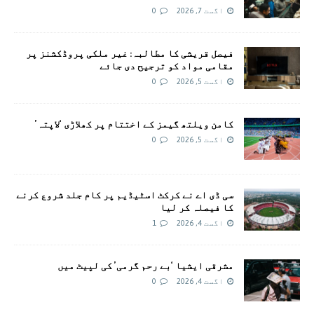
اگست 7, 2026
0
فیصل قریشی کا مطالبہ: غیر ملکی پروڈکشنز پر
مقامی مواد کو ترجیح دی جائے
اگست 5, 2026
0
کامن ویلتھ گیمز کے اختتام پر کھلاڑی ‘لاپتہ’
اگست 5, 2026
0
سی ڈی اے نے کرکٹ اسٹیڈیم پر کام جلد شروع کرنے
کا فیصلہ کر لیا
اگست 4, 2026
1
مشرقی ایشیا ‘بے رحم گرمی’ کی لپیٹ میں
اگست 4, 2026
0