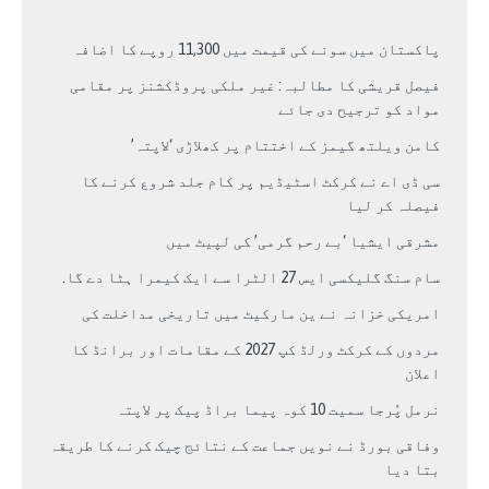
پاکستان میں سونے کی قیمت میں 11,300 روپے کا اضافہ
فیصل قریشی کا مطالبہ: غیر ملکی پروڈکشنز پر مقامی
مواد کو ترجیح دی جائے
کامن ویلتھ گیمز کے اختتام پر کھلاڑی ‘لاپتہ’
سی ڈی اے نے کرکٹ اسٹیڈیم پر کام جلد شروع کرنے کا
فیصلہ کر لیا
مشرقی ایشیا ‘بے رحم گرمی’ کی لپیٹ میں
سام سنگ گلیکسی ایس 27 الٹرا سے ایک کیمرا ہٹا دے گا.
امریکی خزانہ نے ین مارکیٹ میں تاریخی مداخلت کی
مردوں کے کرکٹ ورلڈ کپ 2027 کے مقامات اور برانڈ کا
اعلان
نرمل پُرجا سمیت 10 کوہ پیما براڈ پیک پر لاپتہ
وفاقی بورڈ نے نویں جماعت کے نتائج چیک کرنے کا طریقہ
بتا دیا