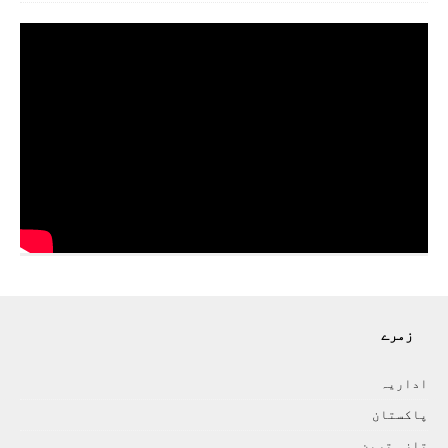
زمرے
اداريہ
پاکستان
تازہ ترين