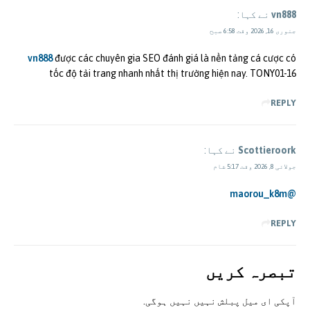
vn888
نے کہا:
جنوری 16, 2026 وقت 6:58 صبح
vn888
được các chuyên gia SEO đánh giá là nền tảng cá cược có
tốc độ tải trang nhanh nhất thị trường hiện nay. TONY01-16
REPLY
Scottieroork
نے کہا:
جولائی 8, 2026 وقت 5:17 شام
@maorou_k8m
REPLY
تبصرہ کريں
آپکی ای ميل پبلش نہيں نہيں ہوگی.