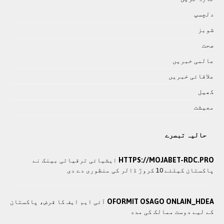
دلچسپ
شوبز
صحت
عالمی خبريں
علاقائی خبريں
کھيل
معيشت
حالیہ تبصرے
HTTPS://MOJABET-RDC.PRO
ایشیائی ترقیاتی بینک نے
پاکستان کیلئے 10 کروڑ ڈالر کی منظوری دے دی
OFORMIT OSAGO ONLAIN_HDEA
آئی ایم ایف کا قرض، پاکستان
کے لیے دوست ممالک کی مدد