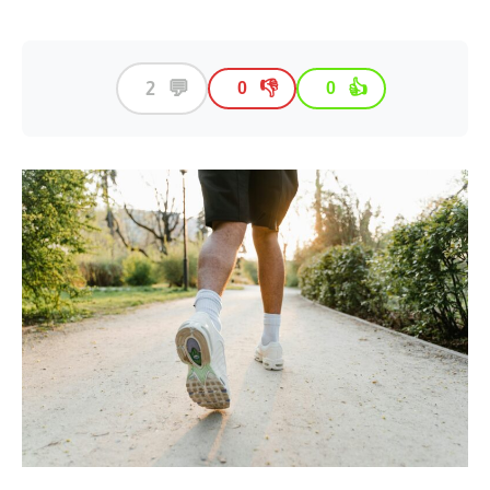
💬
2
👎
👍
0
0