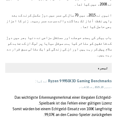
نے 2008ء میں کیا تھا۔
انہوں نے 2015ء میں 70 سال کی عمر میں دوڑ مکمل کرنے کے بعد
واپس نقطۂ آغاز تک بھاگنے والے سب سے عمر رسیدہ رَنر کا اعزاز
بھی حاصل کیا تھا۔
باب بیکر کی ہمت، حوصلے اور مستقل مزاجی نے دنیا بھر میں دوڑ
کے شائقین کو متاثر کیا ہے، سوشل میڈیا پر لوگ ان کے جذبے کو
سلام پیش کر رہے ہیں اور ان کی زندگی کو ایک مثالی سبق قرار دے
رہے ہیں۔
تبصره
Ryzen 9 9950X3D Gaming Benchmarks
نے کہا:
دسمبر 20, 2025 وقت 6:32 شام
Das wichtigste Erkennungsmerkmal einer illegalen Echtgeld-
Spielbank ist das Fehlen einer gültigen Lizenz.
Somit würden bei einem Echtgeld-Einsatz von 100€ langfristig
99,07€ an den Casino-Spieler zurückgehen.