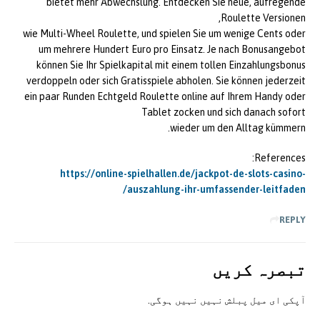
bietet mehr Abwechslung. Entdecken Sie neue, aufregende
Roulette Versionen,
wie Multi-Wheel Roulette, und spielen Sie um wenige Cents oder
um mehrere Hundert Euro pro Einsatz. Je nach Bonusangebot
können Sie Ihr Spielkapital mit einem tollen Einzahlungsbonus
verdoppeln oder sich Gratisspiele abholen. Sie können jederzeit
ein paar Runden Echtgeld Roulette online auf Ihrem Handy oder
Tablet zocken und sich danach sofort
wieder um den Alltag kümmern.
References:
https://online-spielhallen.de/jackpot-de-slots-casino-
auszahlung-ihr-umfassender-leitfaden/
REPLY
تبصرہ کريں
آپکی ای ميل پبلش نہيں نہيں ہوگی.