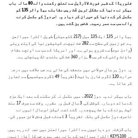
فلوریڈا کے شہر فورٹ لاڈرڈیل سے تعلق رکھنے والے 80 سالہ باب
بیکر نے دنیا کے مشکل ترین فُٹ ریس مقابلے بیڈ واٹر 135 کو
مکمل کر کے دنیا کو حیران کر دیا، وہ اس دوڑ کو مکمل کرنے
والے سب سے عمر رسیدہ شخص بن گئے ہیں۔
بیڈ واٹر 135 ایک 135 میل (217 کلومیٹر) طویل الٹرا میراتھن
ہے. جو زمین کی سطح سے 282 فٹ نیچے، کیلیفورنیا کی ڈیتھ ویلی
(وادیٔ موت) سے شروع ہوتی ہے. اور امریکا کے سب سے اونچے مقام
ماؤنٹ وِٹنی کے قریب 8 ہزار 360 فٹ کی بلندی تک پہنچتی ہے۔
یہ دوڑ ہر سال جولائی میں منعقد کی جاتی ہے. جب علاقے میں درجہ
حرارت 120 ڈگری فارن ہائیٹ (تقریباً 49 ڈگری سیلسیس) سے تجاوز
کر جاتا ہے۔
باب بیکر نے یہ دوڑ 2022ء میں مکمل نہ کر سکنے کے بعد ایک عزم
کے ساتھ دوبارہ کوشش کی. 3 سال قبل وہ مقررہ وقت سے صرف 17 منٹ
لیٹ ہونے کے باعث پیچھے رہ گئے تھے. لیکن اس سال انہوں نے
ناصرف دوڑ مکمل کی بلکہ تقریباً 3 گھنٹے قبل فِنش لائن عبور کی۔
باب گزشتہ دو دہائیوں سے الٹرا میراتھنز میں حصہ لے رہے ہیں.
وہ KEYS100 الٹرا میراتھن کے بانی بھی ہیں، جس کا آغاز انہوں