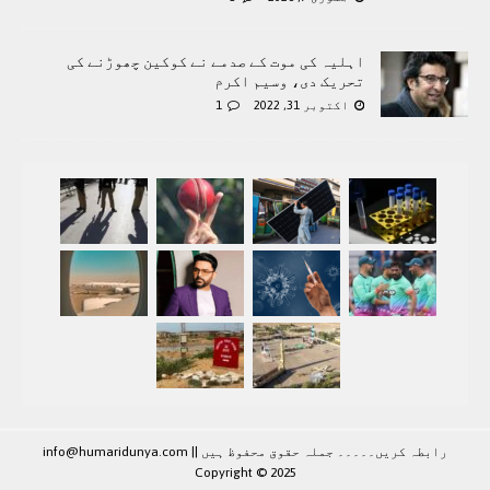
اہلیہ کی موت کے صدمے نے کوکین چھوڑنے کی
تحریک دی، وسیم اکرم
اکتوبر 31, 2022
1
رابطہ کريں۔۔۔۔۔ جملہ حقوق محفوظ ہيں |
|
info@humaridunya.com
Copyright © 2025