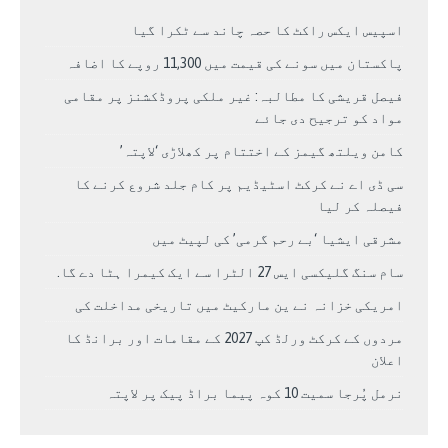
اسپیس ایکس راکٹ کا حصہ چاند سے ٹکرا گیا
پاکستان میں سونے کی قیمت میں 11,300 روپے کا اضافہ
فیصل قریشی کا مطالبہ: غیر ملکی پروڈکشنز پر مقامی
مواد کو ترجیح دی جائے
کامن ویلتھ گیمز کے اختتام پر کھلاڑی ‘لاپتہ’
سی ڈی اے نے کرکٹ اسٹیڈیم پر کام جلد شروع کرنے کا
فیصلہ کر لیا
مشرقی ایشیا ‘بے رحم گرمی’ کی لپیٹ میں
سام سنگ گلیکسی ایس 27 الٹرا سے ایک کیمرا ہٹا دے گا.
امریکی خزانہ نے ین مارکیٹ میں تاریخی مداخلت کی
مردوں کے کرکٹ ورلڈ کپ 2027 کے مقامات اور برانڈ کا
اعلان
نرمل پُرجا سمیت 10 کوہ پیما براڈ پیک پر لاپتہ