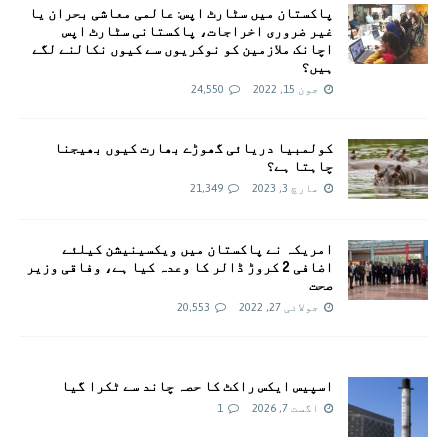
پاکستان میں سٹارٹ اپس: عالمی معاشی بحران یا
غیر ضروری اخراجات، پاکستانی سٹارٹ اپس
اچانک ملازمین کو نوکریوں سے کیوں نکالنے لگے
ہیں؟
جون 15, 2022
24,550
کولمبیا دریائی گھوڑے بھارت کیوں بھیجنا
چاہتا ہے؟
مارچ 3, 2023
21,349
امريکہ نے پاکستان میں ویکسینیشن کیلئے
اضافی 2 کروڑ ڈالر کا وعدہ کیا ہے، وفاقی وزیر
صحت
جولائی 27, 2022
20,553
اسپیس ایکس راکٹ کا حصہ چاند سے ٹکرا گیا
اگست 7, 2026
1