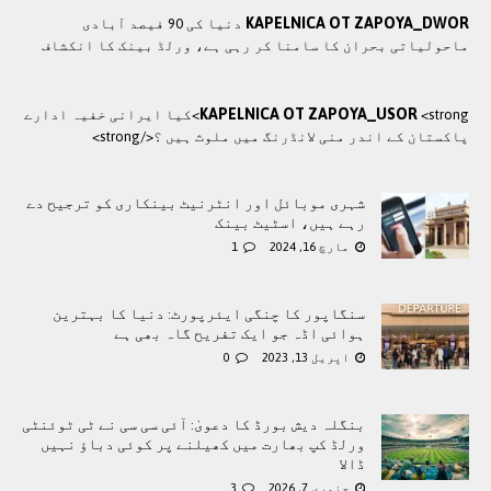
KAPELNICA OT ZAPOYA_DWOR
دنیا کی 90 فیصد آبادی
ماحولیاتی بحران کا سامنا کر رہی ہے، ورلڈ بینک کا انکشاف
KAPELNICA OT ZAPOYA_USOR
<strong>کيا ایرانی خفيہ ادارے
پاکستان کے اندر منی لانڈرنگ ميں ملوث ہيں ؟</strong>
شہری موبائل اور انٹرنیٹ بینکاری کو ترجیح دے
رہے ہیں، اسٹیٹ بینک
مارچ 16, 2024
1
سنگاپور کا چنگی ایئرپورٹ: دنیا کا بہترین
ہوائی اڈہ جو ایک تفریح گاہ بھی ہے
اپریل 13, 2023
0
بنگلہ دیش بورڈ کا دعویٰ: آئی سی سی نے ٹی ٹوئنٹی
ورلڈ کپ بھارت میں کھیلنے پر کوئی دباؤ نہیں
ڈالا
جنوری 7, 2026
3