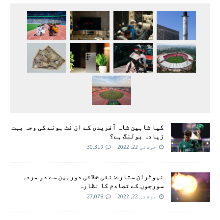
کیا شاہین شاہ آفریدی کے ان فٹ ہونے کی وجہ بہت
زیادہ بولنگ ہے؟
جولائی 22, 2022
30,319
نیوٹران ستارے: نئی خلائی دوربین سے دو مردہ
سورجوں کے تصادم کا نظارہ
جولائی 22, 2022
27,078