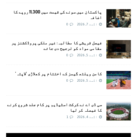
پاکستان میں سونے کی قیمت میں 11,300 روپے کا
اضافہ
اگست 7, 2026
0
فیصل قریشی کا مطالبہ: غیر ملکی پروڈکشنز پر
مقامی مواد کو ترجیح دی جائے
اگست 5, 2026
0
کامن ویلتھ گیمز کے اختتام پر کھلاڑی ‘لاپتہ’
اگست 5, 2026
0
سی ڈی اے نے کرکٹ اسٹیڈیم پر کام جلد شروع کرنے
کا فیصلہ کر لیا
اگست 4, 2026
1