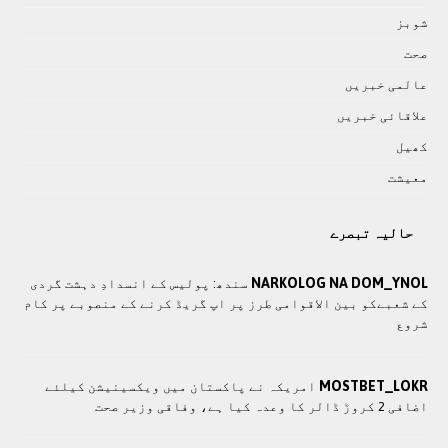
شوبز
صحت
عالمی خبريں
علاقائی خبريں
کھيل
معيشت
حالیہ تبصرے
NARKOLOG NA DOM_YNOL
سندھ: پوليس کے انسدادِ دہشت گردی
کے شعبےکو بین الاقوامی طرز پر اپ گریڈ کرنے کے منصوبے پر کام
شروع
MOSTBET_LOKR
امريکہ نے پاکستان میں ویکسینیشن کیلئے
اضافی 2 کروڑ ڈالر کا وعدہ کیا ہے، وفاقی وزیر صحت