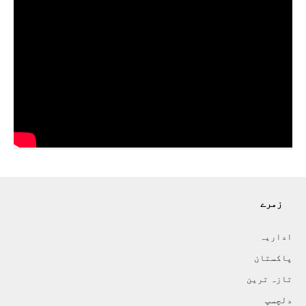
زمرے
اداريہ
پاکستان
تازہ ترين
دلچسپ