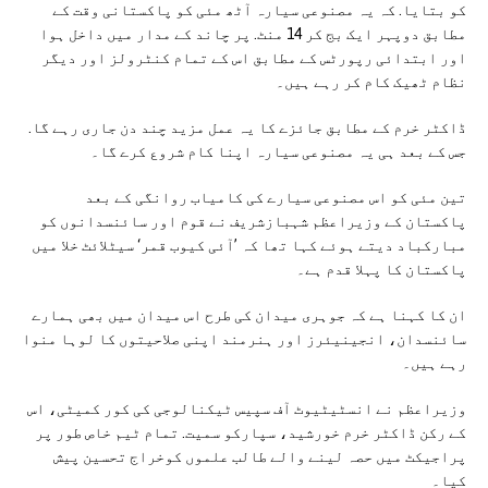
کو بتایا. کہ یہ مصنوعی سیارہ آٹھ مئی کو پاکستانی وقت کے
مطابق دوپہر ایک بج کر 14 منٹ. پر چاند کے مدار میں داخل ہوا
اور ابتدائی رپورٹس کے مطابق اس کے تمام کنٹرولز اور دیگر
نظام ٹھیک کام کر رہے ہیں۔
ڈاکٹر خرم کے مطابق جائزے کا یہ عمل مزید چند دن جاری رہے گا.
جس کے بعد ہی یہ مصنوعی سیارہ اپنا کام شروع کرے گا۔
تین مئی کو اس مصنوعی سیارے کی کامیاب روانگی کے بعد
پاکستان کے وزیراعظم شہبازشریف نے قوم اور سائنسدانوں کو
مبارکباد دیتے ہوئے کہا تھا کہ ’آئی کیوب قمر‘ سیٹلائٹ خلا میں
پاکستان کا پہلا قدم ہے۔
ان کا کہنا ہے کہ جوہری میدان کی طرح اس میدان میں بھی ہمارے
سائنسدان، انجینیئرز اور ہنرمند اپنی صلاحیتوں کا لوہا منوا
رہے ہیں۔
وزیراعظم نے انسٹیٹیوٹ آف سپیس ٹیکنالوجی کی کور کمیٹی، اس
کے رکن ڈاکٹر خرم خورشید، سپارکو سمیت. تمام ٹیم خاص طور پر
پراجیکٹ میں حصہ لینے والے طالب علموں کوخراج تحسین پیش
کیا۔