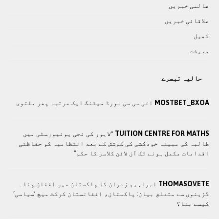
عالمی خبريں
علاقائی خبريں
کھيل
معيشت
حالیہ تبصرے
MOSTBET_BXOA
آئی سی سی بورڈ میٹنگ ایک مرتبہ پھر ملتوی
TUITION CENTRE FOR MATHS
"لاہور کی نجی یونیورسٹی میں
طالبہ کی مبینہ خودکشی کی کوشش کے بعد انتظامیہ کو حفاظتی
اقدامات مکمل ہونے تک آن لائن کلاسز کا حکم”
THOMASOVETE
ابراہیم زدران کا پاکستان میں افغان پناہ
گزینوں سے متعلق بیان: پاکستان، افغانستان کرکٹ میچ ’سیاسی‘
کیسے بنا؟