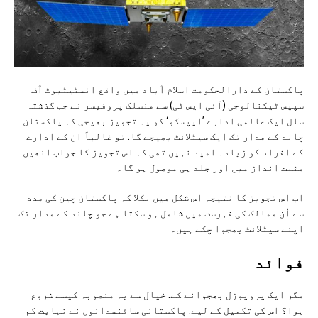
پاکستان کے دارالحکومت اسلام آباد میں واقع انسٹیٹیوٹ آف
سپیس ٹیکنالوجی (آئی ایس ٹی) سے منسلک پروفیسر نے جب گذشتہ
سال ایک عالمی ادارے ’ایپسکو‘ کو یہ تجویز بھیجی کہ پاکستان
چاند کے مدار تک ایک سیٹلائٹ بھیجے گا. تو غالباً ان کے ادارے
کے افراد کو زیادہ امید نہیں تھی کہ اس تجویز کا جواب انھیں
مثبت انداز میں اور جلد ہی موصول ہو گا۔
اب اس تجویز کا نتیجہ اس شکل میں نکلا کہ پاکستان چین کی مدد
سے اُن ممالک کی فہرست میں شامل ہو سکتا ہے جو چاند کے مدار تک
اپنے سیٹلائٹ بھجوا چکے ہیں۔
فوائد
مگر ایک پروپوزل بھجوانے کے. خیال سے یہ منصوبہ کیسے شروع
ہوا؟ اس کی تکمیل کے لیے. پاکستانی سائنسدانوں نے نہایت کم