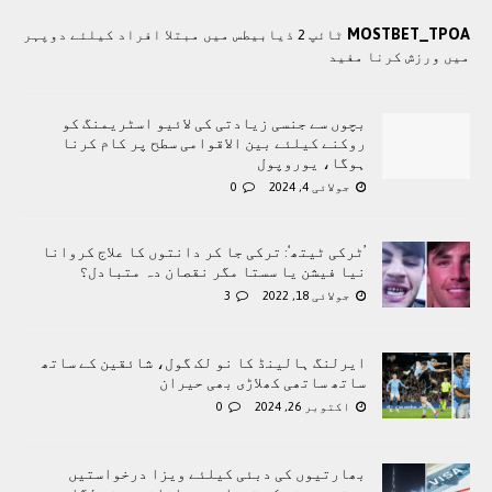
MOSTBET_TPOA
ٹائپ 2 ذیابیطس میں مبتلا افراد کیلئے دوپہر
میں ورزش کرنا مفید
بچوں سے جنسی زیادتی کی لائیو اسٹریمنگ کو
روکنے کیلئے بین الاقوامی سطح پر کام کرنا
ہوگا، یوروپول
جولائی 4, 2024
0
’ٹرکی ٹیتھ‘: ترکی جا کر دانتوں کا علاج کروانا
نیا فیشن یا سستا مگر نقصان دہ متبادل؟
جولائی 18, 2022
3
ایرلنگ ہالینڈ کا نو لک گول، شائقین کے ساتھ
ساتھ ساتھی کھلاڑی بھی حیران
اکتوبر 26, 2024
0
بھارتیوں کی دبئی کیلئے ویزا درخواستیں