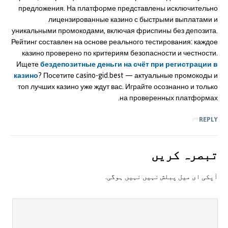
предложения. На платформе представлены исключительно
лицензированные казино с быстрыми выплатами и
уникальными промокодами, включая фриспины без депозита.
Рейтинг составлен на основе реального тестирования: каждое
казино проверено по критериям безопасности и честности.
Ищете
бездепозитные деньги на счёт при регистрации в
казино
? Посетите casino-gid.best — актуальные промокоды и
топ лучших казино уже ждут вас. Играйте осознанно и только
на проверенных платформах.
REPLY
تبصرہ کريں
آپکی ای ميل پبلش نہيں نہيں ہوگی.