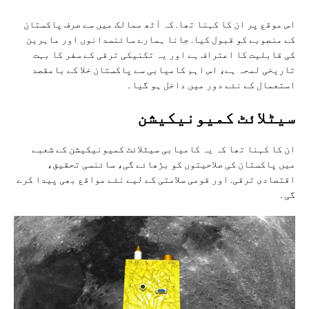
اس موقع پر ان کا کہنا تھا. کہ آٹھ ممالک میں سے صرف پاکستان
کے منصوبے کو قبول کیا. جانا ہمارے سائنسدانوں اور ماہرین
کی قابلیت کا اعتراف ہے اور یہ تکنیکی ترقی کے سفر کا بہت
تاریخی لمحہ ہے، اس اہم کامیابی سے پاکستان خلا کے بامقصد
استعمال کے نئے دور میں داخل ہو گیا۔
سیٹلائٹ کمیونیکیشن
ان کا کہنا تھا کہ یہ کامیابی سیٹلائٹ کمیونیکیشن کے شعبے
میں پاکستان کی صلاحیتوں کو بڑھائے گی، سائنسی تحقیق،
اقتصادی ترقی. اور قومی سلامتی کے لیے نئے مواقع بھی پیدا کرے
گی۔