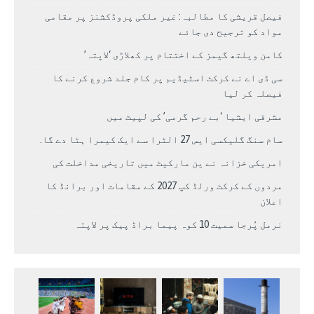
فیصل قریشی کا مطالبہ: غیر ملکی پروڈکشنز پر مقامی
مواد کو ترجیح دی جائے
کامن ویلتھ گیمز کے اختتام پر کھلاڑی ‘لاپتہ’
سی ڈی اے نے کرکٹ اسٹیڈیم پر کام جلد شروع کرنے کا
فیصلہ کر لیا
مشرقی ایشیا ‘بے رحم گرمی’ کی لپیٹ میں
سام سنگ گلیکسی ایس 27 الٹرا سے ایک کیمرا ہٹا دے گا.
امریکی خزانہ نے ین مارکیٹ میں تاریخی مداخلت کی
مردوں کے کرکٹ ورلڈ کپ 2027 کے مقامات اور برانڈ کا
اعلان
نرمل پُرجا سمیت 10 کوہ پیما براڈ پیک پر لاپتہ