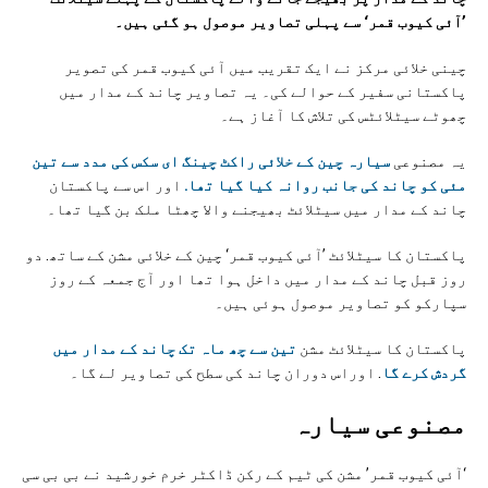
’آئی کیوب قمر‘ سے پہلی تصاویر موصول ہو گئی ہیں۔
چینی خلائی مرکز نے ایک تقریب میں آئی کیوب قمر کی تصویر
پاکستانی سفیر کے حوالے کی۔ یہ تصاویر چاند کے مدار میں
چھوٹے سیٹلائٹس کی تلاش کا آغاز ہے۔
یہ مصنوعی
سیارہ چین کے خلائی راکٹ چینگ ای سکس کی مدد سے تین
مئی کو چاند کی جانب روانہ کیا گیا تھا.
اور اس سے پاکستان
چاند کے مدار میں سیٹلائٹ بھیجنے والا چھٹا ملک بن گیا تھا۔
پاکستان کا سیٹلائٹ ’آئی کیوب قمر‘ چین کے خلائی مشن کے ساتھ. دو
روز قبل چاند کے مدار میں داخل ہوا تھا اور آج جمعہ کے روز
سپارکو کو تصاویر موصول ہوئی ہیں۔
پاکستان کا سیٹلائٹ مشن
تین سے چھ ماہ تک چاند کے مدار میں
گردش کرے گا
. اوراس دوران چاند کی سطح کی تصاویر لے گا۔
مصنوعی سیارہ
‘آئی کیوب قمر’ مشن کی ٹیم کے رکن ڈاکٹر خرم خورشید نے بی بی سی