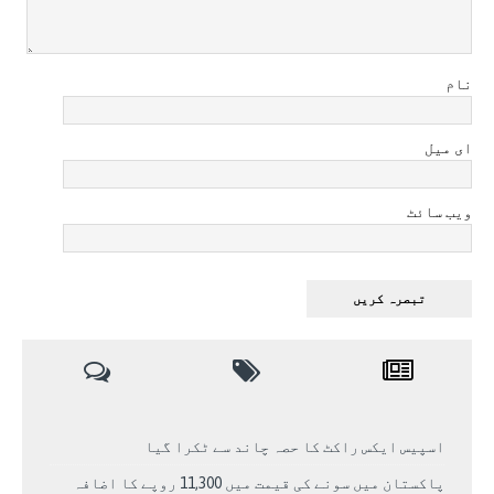
نام
ای میل
ویب سائٹ
اسپیس ایکس راکٹ کا حصہ چاند سے ٹکرا گیا
پاکستان میں سونے کی قیمت میں 11,300 روپے کا اضافہ