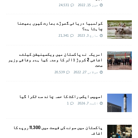
جون 15, 2022
24,531
کولمبیا دریائی گھوڑے بھارت کیوں بھیجنا
چاہتا ہے؟
مارچ 3, 2023
21,341
امريکہ نے پاکستان میں ویکسینیشن کیلئے
اضافی 2 کروڑ ڈالر کا وعدہ کیا ہے، وفاقی وزیر
صحت
جولائی 27, 2022
20,539
اسپیس ایکس راکٹ کا حصہ چاند سے ٹکرا گیا
اگست 7, 2026
1
پاکستان میں سونے کی قیمت میں 11,300 روپے کا
اضافہ