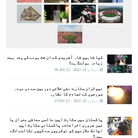
کیا شاہین شاہ آفریدی کے ان فٹ ہونے کی وجہ بہت
زیادہ بولنگ ہے؟
جولائی 22, 2022
30,306
نیوٹران ستارے: نئی خلائی دوربین سے دو مردہ
سورجوں کے تصادم کا نظارہ
جولائی 22, 2022
27,063
پاکستان میں سٹارٹ اپس: عالمی معاشی بحران یا
غیر ضروری اخراجات، پاکستانی سٹارٹ اپس
اچانک ملازمین کو نوکریوں سے کیوں نکالنے لگے
ہیں؟