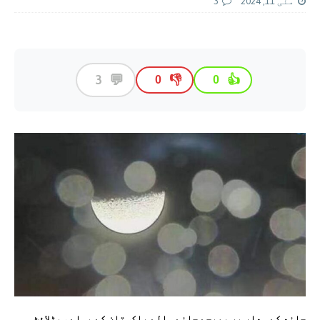
مئی 11, 2024
3
💬
3
👎
👍
0
0
چاند کے مدار پر بھیجے جانے والے پاکستان کے پہلے سیٹلائٹ