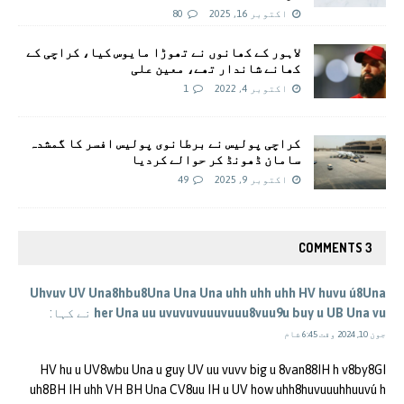
اکتوبر 16, 2025
80
لاہور کے کھانوں نے تھوڑا مایوس کیا، کراچی کے
کھانے شاندار تھے، معین علی
اکتوبر 4, 2022
1
کراچی پولیس نے برطانوی پولیس افسر کا گمشدہ
سامان ڈھونڈ کر حوالے کردیا
اکتوبر 9, 2025
49
3 COMMENTS
Uhvuv UV Una8hbu8Una Una Una uhh uhh uhh HV huvu ú8Una
her Una uu uvuvuvuuuvuuu8vuu9u buy u UB Una vu
نے کہا:
جون 10, 2024 وقت 6:45 شام
HV hu u UV8wbu Una u guy UV uu vuvv big u 8van88IH h v8by8GI
uh8BH IH uhh VH BH Una CV8uu IH u UV how uhh8huvuuuhhuuvú h