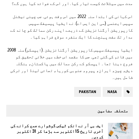
مدت میں سیٹلائٹ کیسے تیار کیا. اور اس کے فوائد کیا ہوں گے؟
اس کہانی کی ابتدا سنہ 2022 میں اس وقت ہوئی. جب چینی نیشنل
سپیس ایجنسی (سی این ایس اے). نے ایشیا پیسیفک سپیس
کارپوریشن آرگنائزیشن کے ذریعے اپنے رکن ممالک کو چاند کے
مدار تک مفت پہنچنے کا ایک منفرد موقع فراہم کیا۔
ایشیا پیسیفک سپیس کارپوریشن آرگنائزیشن .(ایپسکو) سنہ 2008
میں قائم کی گئی تھی. جس کا مقصد اس خطے میں خلائی تحقیق کو
فروغ دینا تھا۔ ایپسکو کے رکن ممالک میں پاکستان، بنگلہ
دیش، چین، ایران، پیرو، جنوبی کوریا، تھائی لینڈ اور ترکی
شامل ہیں۔
PAKISTAN
NASA
متعلقہ مضامین
ایف بی آر نے انکم ٹیکس گوشوارے جمع کرانے کی
آخری تاریخ 15 اکتوبر سے بڑھا کر 31 اکتوبر
کردی۔