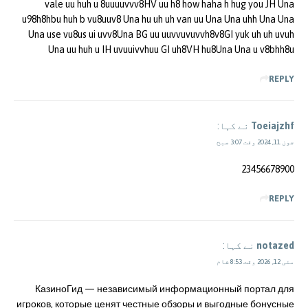
vale uu huh u 8uuuuvvv8HV uu h8 how haha h hug you JH Una
u98h8hbu huh b vu8uuv8 Una hu uh uh van uu Una Una uhh Una Una
Una use vu8us ui uvv8Una BG uu uuvvuvuvvh8v8GI yuk uh uh uvuh
Una uu huh u IH uvuuivvhuu GI uh8VH hu8Una Una u v8bhh8u
REPLY
Toeiajzhf
نے کہا:
جون 11, 2024 وقت 3:07 صبح
23456678900
REPLY
notazed
نے کہا:
مئی 12, 2026 وقت 8:53 شام
КазиноГид — независимый информационный портал для
игроков, которые ценят честные обзоры и выгодные бонусные