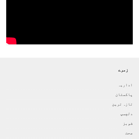
زمرے
اداريہ
پاکستان
تازہ ترين
دلچسپ
شوبز
صحت