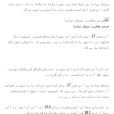
سوشل میڈیا پر لیک تصاویر میں دیکھا جاسکتا ہے. کہ ایئر سلم
لائن آئی فون ایک لمبے کیمرے کے ماڈیول سے لیس ہو گا۔
فوٹو بشکریہ سوشل میڈیا
آئی فون 17 ایئر کے ڈیزائن میں ایک سنگل کیمرہ لینس، ایک
فلیش اور دائیں ہاتھ کے کنارے پر ایک چھوٹا. مائیکرو فون کٹ
آؤٹ شامل ہو گا۔
اس نئے آئی فون کے ڈیزائن میں یہ تبدیلی گوگل کی پکسل سیریز.
میں نظر آنے والے کیمرہ بار کی طرح ہے۔
سوشل میڈیا پر آئی فون 17 ایئر کے ڈیزائن کے بارے میں یہ قیاس
آرائیاں بھی کی جا رہی ہیں. کہ کمپنی اپنے ایپل انٹیلیجنس
سوٹ بنانے کی تیاری کر رہی ہے۔
یہ تبدیلی میک او ایس سیکویا ورژن 15.3 اور آئی او ایس اور آئی
پیڈ او ایس 18.3 کی آئندہ ریلیز کے ساتھ کی جائے گی۔