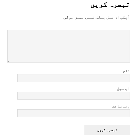
تبصرہ کريں
آپکی ای ميل پبلش نہيں نہيں ہوگی.
نام
ای میل
ویب سائٹ