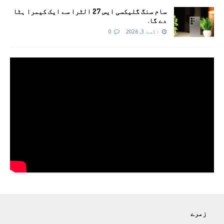
سام سنگ گلیکسی ایس 27 الٹرا سے ایک کیمرا ہٹا
دے گا.
اگست 3, 2026
0
زمرے