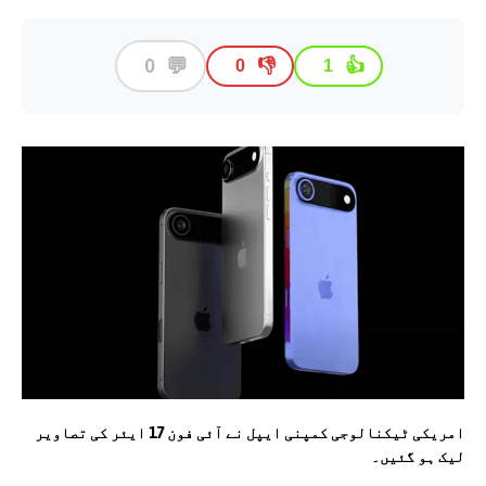
💬
0
👎
👍
0
1
امریکی ٹیکنالوجی کمپنی ایپل نے آئی فون 17 ایئر کی تصاویر
لیک ہو گئیں۔