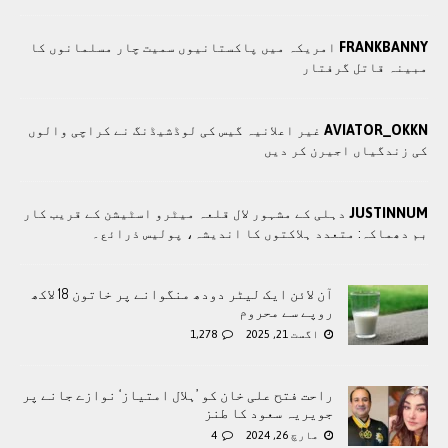
FRANKBANNY
امریکہ میں پاکستانیوں سمیت چار مسلمانوں کا
مبینہ قاتل گرفتار
AVIATOR_OKKN
غیر اعلانیہ گیس کی لوڈشیڈنگ نے کراچی والوں
کی زندگیاں اجیرن کر دیں
JUSTINNUM
دہلی کے مشہور لال قلعہ میٹرو اسٹیشن کے قریب کار
بم دھماکہ: متعدد ہلاکتوں کا انديشہ، پولیس ذرائع۔
آن لائن ایک لیٹر دودھ منگوانے پر خاتون 18 لاکھ
روپے سے محروم
اگست 21, 2025
1,278
راحت فتح علی خان کو ’ہلال امتیاز‘ نوازے جانے پر
جویریہ سعود کا طنز
مارچ 26, 2024
4