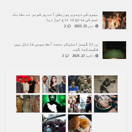
بیوی کی دوسری پوزیشن آنے پر شوہر نے مقابلہ
حسن کی فاتح کا تاج توڑ دیا
مئی 31, 2023
2
ورلڈ گیمز اسنوکر محمد آصف سیمی فائنل میں
شکست کھا گئے
اگست 17, 2025
2