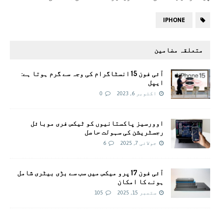
IPHONE
متعلقہ مضامین
آئی فون 15 انسٹاگرام کی وجہ سے گرم ہوتا ہے:
ایپل
اکتوبر 6, 2023
0
اوورسیز پاکستانیوں کو ٹیکس فری موبائل
رجسٹریشن کی سہولت حاصل
جولائی 7, 2025
6
آئی فون 17 پرو میکس میں سب سے بڑی بیٹری شامل
ہونے کا امکان
ستمبر 15, 2025
105