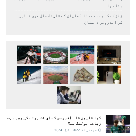
بتا دیا
زلزلے کے بعد دھماکہ: جاپان کے شاپنگ مال میں تباہی
کی اندرونی داستان
کیا شاہین شاہ آفریدی کے ان فٹ ہونے کی وجہ بہت
زیادہ بولنگ ہے؟
جولائی 22, 2022
30,241