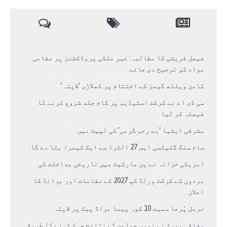
فیصل قریشی کا مطالبہ: غیر ملکی پروڈکشنز پر مقامی
مواد کو ترجیح دی جائے
کامن ویلتھ گیمز کے اختتام پر کھلاڑی ‘لاپتہ’
سی ڈی اے نے کرکٹ اسٹیڈیم پر کام جلد شروع کرنے کا
فیصلہ کر لیا
مشرقی ایشیا ‘بے رحم گرمی’ کی لپیٹ میں
سام سنگ گلیکسی ایس 27 الٹرا سے ایک کیمرا ہٹا دے گا.
امریکی خزانہ نے ین مارکیٹ میں تاریخی مداخلت کی
مردوں کے کرکٹ ورلڈ کپ 2027 کے مقامات اور برانڈ کا
اعلان
نرمل پُرجا سمیت 10 کوہ پیما براڈ پیک پر لاپتہ
وفاقی بورڈ نے نویں جماعت کے نتائج چیک کرنے کا طریقہ