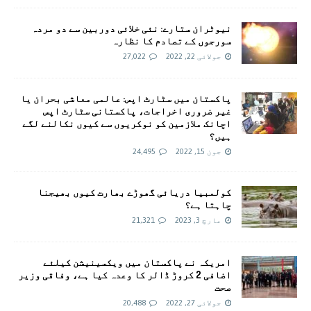
نیوٹران ستارے: نئی خلائی دوربین سے دو مردہ
سورجوں کے تصادم کا نظارہ
جولائی 22, 2022
27,022
پاکستان میں سٹارٹ اپس: عالمی معاشی بحران یا
غیر ضروری اخراجات، پاکستانی سٹارٹ اپس
اچانک ملازمین کو نوکریوں سے کیوں نکالنے لگے
ہیں؟
جون 15, 2022
24,495
کولمبیا دریائی گھوڑے بھارت کیوں بھیجنا
چاہتا ہے؟
مارچ 3, 2023
21,321
امريکہ نے پاکستان میں ویکسینیشن کیلئے
اضافی 2 کروڑ ڈالر کا وعدہ کیا ہے، وفاقی وزیر
صحت
جولائی 27, 2022
20,488