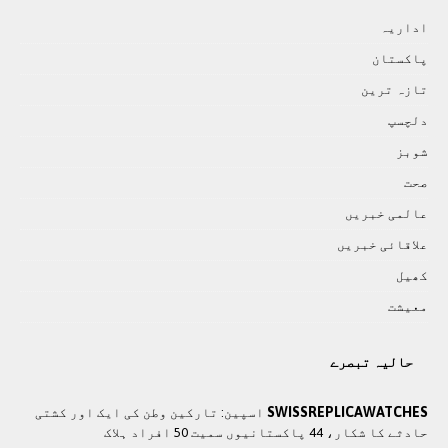
اداريہ
پاکستان
تازہ ترين
دلچسپ
شوبز
صحت
عالمی خبريں
علاقائی خبريں
کھيل
معيشت
حالیہ تبصرے
SWISSREPLICAWATCHES
اسپین: تارکین وطن کی ایک اور کشتی
حادثے کا شکار، 44 پاکستانیوں سمیت 50 افراد ہلاک