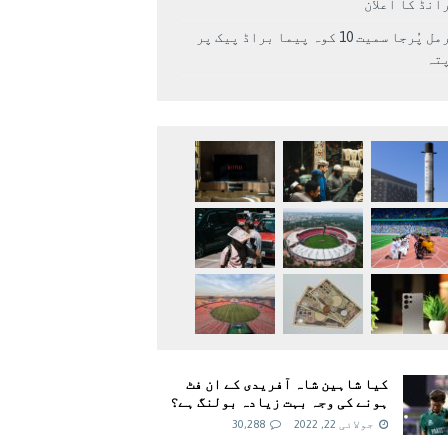
انڈ کا اعلان
نرمل پُرجا سمیت 10 کوہ پیما براڈ پیک پر
پتہ
کیا شاہین شاہ آفریدی کے ان فٹ
ہونے کی وجہ بہت زیادہ بولنگ ہے؟
جولائی 22, 2022
30,288