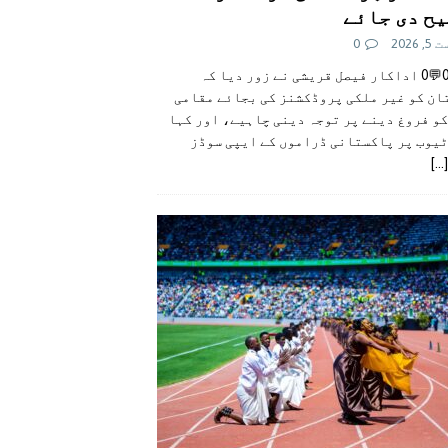
ح دی جائے
 2026
0
👍0👎0💬0 اداکار فیصل قریشی نے زور دیا کہ
ان کو غیر ملکی پروڈکشنز کی بجائے مقامی
و فروغ دینے پر توجہ دینی چاہیے، اور کہا
ٹیوب پر پاکستانی ڈراموں کے ایپی سوڈز
[...