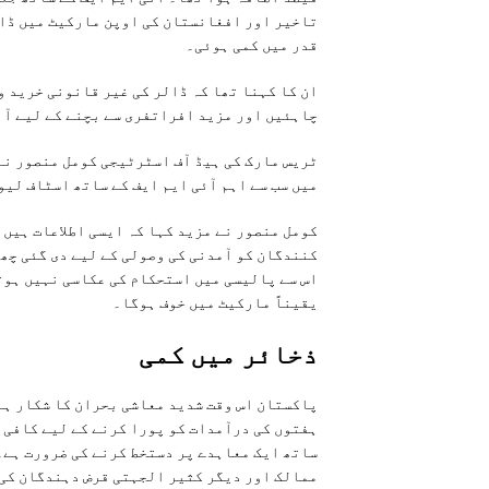
قدر میں کمی ہوئی۔
ان کا کہنا تھا کہ ڈالر کی غیر قانونی خرید و
چاہئیں اور مزید افراتفری سے بچنے کے لیے آئ
ٹریس مارک کی ہیڈ آف اسٹرٹیجی کومل منصور نے
میں سب سے اہم آئی ایم ایف کے ساتھ اسٹاف لیو
کومل منصور نے مزید کہا کہ ایسی اطلاعات ہیں 
کنندگان کو آمدنی کی وصولی کے لیے دی گئی چھو
اس سے پالیسی میں استحکام کی عکاسی نہیں ہوت
یقیناً مارکیٹ میں خوف ہوگا۔
ذخائر ميں کمی
ہفتوں کی درآمدات کو پورا کرنے کے لیے کافی ہ
ممالک اور دیگر کثیر الجہتی قرض دہندگان کی 