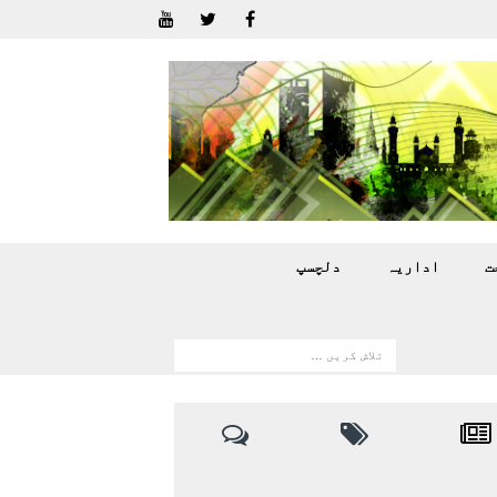
ت
اداريہ
دلچسپ