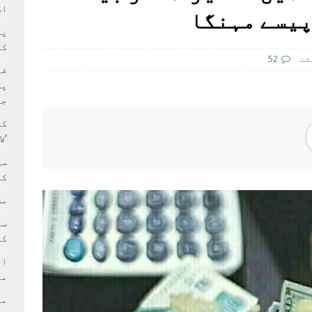
سٹیڈیم پر کام جلد شروع کرنے کا فیصلہ کر لیا
پاکستان
اس
 حصہ چاند سے ٹکرا گیا
تازہ ترين
کا
شت
52
فی
پر
جا
کا
‘ل
سی
کر
مش
کی
ام
مد