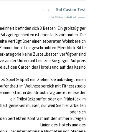
Sol Casino Test
نے کہا:
دسمبر 19, 2025 وقت 9:45 شام
neinheit befinden sich 3 Betten. Ein großzügiger
 Sitzgelegenheiten ist ebenfalls vorhanden. Die
uite verfügt über einen separaten Wohnbereich
 Zimmer bietet eingeschränkten Meerblick.Bitte
erkategorie keine Zustellbetten verfügbar sind.
ze an der Unterkunft nutzen Sie gegen Aufpreis.
ie auf den Garten des Hotels und auf das Kasino.
 zu Spiel & Spaß ein. Ziehen Sie unbedingt einen
Aufenthalt im Wellnessbereich mit Fitnessstudio,
hmen Start in den Urlaubstag bietet entweder
ein Frühstücksbuffet oder ein Frühstück im
halt genießen müssen, nur weil Sie hier arbeiten
oder sich
 den perfekten Kontrast mit den immer kurvigen
Linien des Hotels und des
ols. Der internationale Flughafen von Madeira