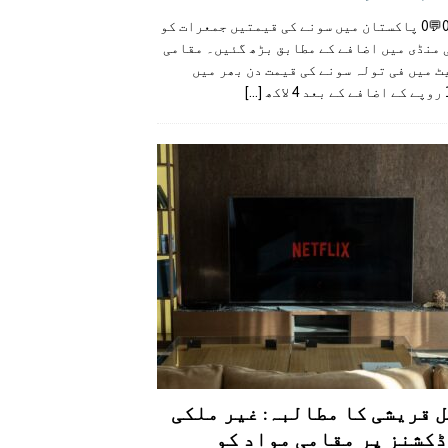
👍0👎0💬0 پاکستان میں سونے کی قیمتیں جمعرات کو
 منڈی میں اضافے کے مطابق بڑھ گئیں۔ مقامی
 میں فی تولہ سونے کی قیمت دن بھر میں
کھ
[...]
 قریشی کا مطالبہ: غیر ملکی
کشنز پر مقامی مواد کو