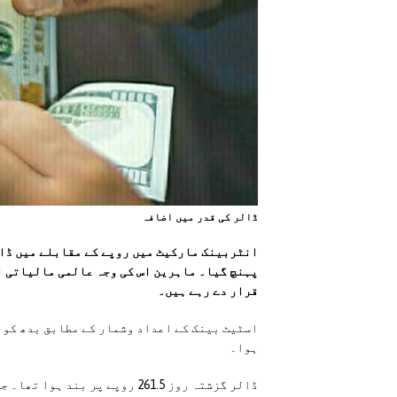
ڈالر کی قدر ميں اضافہ
پہنچ گیا۔ ماہرین اس کی وجہ عالمی مالیاتی ا
قرار دے رہے ہیں۔
اسٹیٹ بینک کے اعداد وشمار کے مطابق بدھ کو 
ہوا۔
ڈالر گزشتہ روز 261.5 روپے پر بند ہوا تھا۔ جبکہ روپے کی قدر میں مزید 1.76 فیصد کمی آئی۔