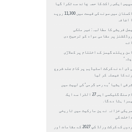
پیس ایکس راکٹ کا حصہ چاند سے ٹکرا گیا
پاکستان میں سونے کی قیمت میں 11,300 روپے
 اضافہ
صل قریشی کا مطالبہ: غیر ملکی
وڈکشنز پر مقامی مواد کو ترجیح دی
ئے
من ویلتھ گیمز کے اختتام پر کھلاڑی
اپتہ’
 ڈی اے نے کرکٹ اسٹیڈیم پر کام جلد شروع
نے کا فیصلہ کر لیا
رقی ایشیا ‘بے رحم گرمی’ کی لپیٹ میں
سام سنگ گلیکسی ایس 27 الٹرا سے ایک
مرا ہٹا دے گا.
ریکی خزانہ نے ین مارکیٹ میں تاریخی
اخلت کی
مردوں کے کرکٹ ورلڈ کپ 2027 کے مقامات اور