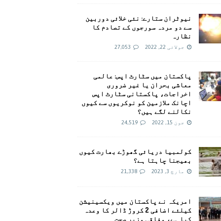
نیوٹران ستارے: نئی خلائی دوربین
سے دو مردہ سورجوں کے تصادم کا
نظارہ
جولائی 22, 2022
27,053
پاکستان میں سٹارٹ اپس: عالمی
معاشی بحران یا غیر ضروری
اخراجات، پاکستانی سٹارٹ اپس
اچانک ملازمین کو نوکریوں سے کیوں
نکالنے لگے ہیں؟
جون 15, 2022
24,519
کولمبیا دریائی گھوڑے بھارت کیوں
بھیجنا چاہتا ہے؟
مارچ 3, 2023
21,338
امريکہ نے پاکستان میں ویکسینیشن
کیلئے اضافی 2 کروڑ ڈالر کا وعدہ
کیا ہے، وفاقی وزیر صحت