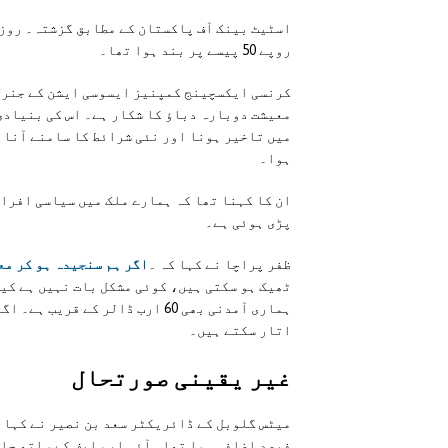
روپے 50 پیسے پر بند ہوا تھا۔
کرنسی ایکسچینج کمپنیز ایسوسی ایشن کے جنرل
معیشت دوبارہ دباؤ کا شکار ہے۔ اس کی بنیادی
میں تاخیر ہونا اور نئی شرائط کا سامنے آنا ہ
ہوا۔
ان کا کہنا تھا کہ ہمارے ملک میں سیاسی افرا
پڑی ہوئی ہے۔
ظفر پراچا نے کہا کہ ۔
اگر ہم سنجیدہ ہو کر مع
اتار سکتے ہیں۔
غير يقينی صورتحال
فیصد اضافہ ہوا تھا۔ آئی ایم ایف کے ساتھ جل