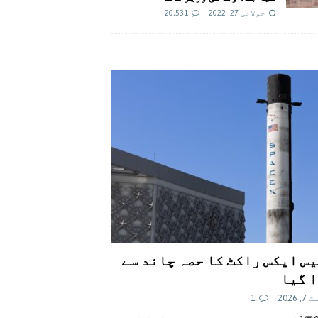
جولائی 27, 2022
20,531
س ایکس راکٹ کا حصہ چاند سے
 گیا
 2026
1