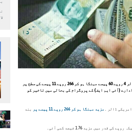
بر
لا
انٹربینک مارکیٹ میں روپے کے مقابلے میں ڈالر 4 روپے 60 پیسے مہنگا ہو کر 266 روپے 11 پیسے کی سطح پر
دارے (آئی ایم ایف) کے پروگرام کی بحالی میں تاخیر کو
امریکی ڈالر ۔
مزید مہنگا ہو کر 266 روپے 11 پیسے پر
بند