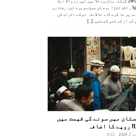
👍0👎0💬1 گزشتہ سال سے خلا میں تیرنے والا ایک
SpaceX راکٹ ٹکڑا بدھ کی صبح سویرے تیز رفتاری
د پر جا گرے گا، حالانکہ اس کے اثرات کی
 کم از کم کئی گھنٹوں
[...]
تان میں سونے کی قیمت میں
اضافہ
 2026
0