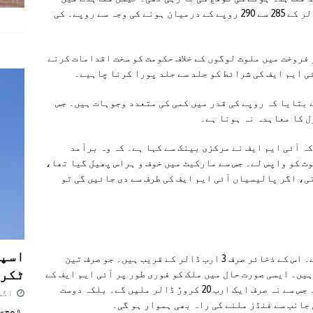
تاخیر اور افغانستان کی اوپن مارکیٹ میں ڈالر کے 285 سے 290 روپے کے درمیان ہونے کی وجہ سے روپے۔ کی
 فروخت میں ملوث لوگوں کے خلاف حکومت کو سخت اقدامات کرنے
ی ایم ایف کی شرائط کو جلد سے جلد پورا کرنا چاہیے۔
 بتایا کہ روپے کی قدر میں کمی کی متعدد وجوہات ہیں۔ جس
ل کا معاہدہ نہ ہونا ہے۔
کہ آئی ایم ایف نے مرکزی بینک سے کہا ہے۔ کہ وہ برآمد
ٹ کو واپس لے۔ جس سے مارکیٹ میں خوف و ہراس پھیل گیا تھا،
ی، اگر پالیسیاں آئی ایم ایف کی طرف سے دی جائیں گی تو
اسپی
پاکستان اس وقت شدید معاشی بحران کا شکار ہے۔ اس کے ذخائر صرف 3 ارب ڈالر کے قریب ہیں۔ جو صرف تین
ٹکرا
یں۔ ایسی صورت حال میں ملک کو فوری طور پر آئی ایم ایف کے
ساتھ ایک معاہدے پر دستخط کرنے کی ضرورت ہے۔ جس سے نہ صرف ایک ارب 20 کروڑ ڈالر ملیں گے۔ بلکہ دوست
اگست 7,
جانب سے فنڈز ملنے کی راہ بھی ہموار ہو گی۔