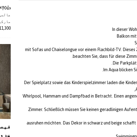
عالمی
مارکیٹ
11,300 روپے کے اضافے کے بعد 4 لا
In dieser Woh
Balkon mit
S
mit Sofas und Chaiselongue vor einem Flachbild-TV. Dieses
beachten Sie, dass für diese Zimm
Die Parkplät
Im Aqua blicken S
Der Spielplatz sowie das Kinderspielzimmer laden die Kinder
Whirlpool, Hammam und Dampfbad in Betracht. Einen angene
Zimmer. Schließlich müssen Sie keinen geradlinigen Aufent
ausruhen möchten. Das Dekor in schwarz und beige schafft
فیصل
پروڈ
Swimmingpo