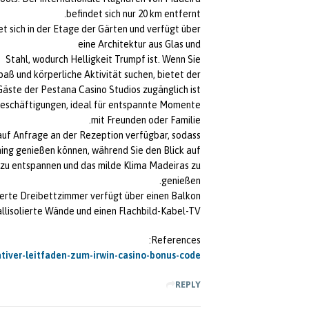
befindet sich nur 20 km entfernt.
t sich in der Etage der Gärten und verfügt über
eine Architektur aus Glas und
Stahl, wodurch Helligkeit Trumpf ist. Wenn Sie
paß und körperliche Aktivität suchen, bietet der
Gäste der Pestana Casino Studios zugänglich ist,
itbeschäftigungen, ideal für entspannte Momente
mit Freunden oder Familie.
auf Anfrage an der Rezeption verfügbar, sodass
ining genießen können, während Sie den Blick auf
 zu entspannen und das milde Klima Madeiras zu
genießen.
ierte Dreibettzimmer verfügt über einen Balkon,
llisolierte Wände und einen Flachbild-Kabel-TV.
References:
mativer-leitfaden-zum-irwin-casino-bonus-code/
REPLY