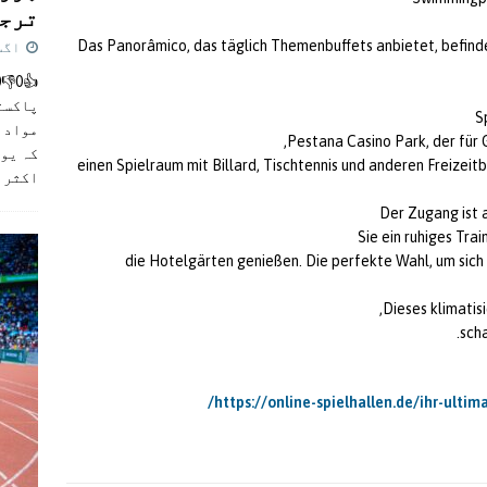
ترجی
Das Panorâmico, das täglich Themenbuffets anbietet, befinde
اگست 5,
پاکست
S
مواد ک
Pestana Casino Park, der für 
کہ یو
einen Spielraum mit Billard, Tischtennis und anderen Freize
اکثر
]
Der Zugang ist 
Sie ein ruhiges Tra
die Hotelgärten genießen. Die perfekte Wahl, um sich
Dieses klimatis
scha
https://online-spielhallen.de/ihr-ulti