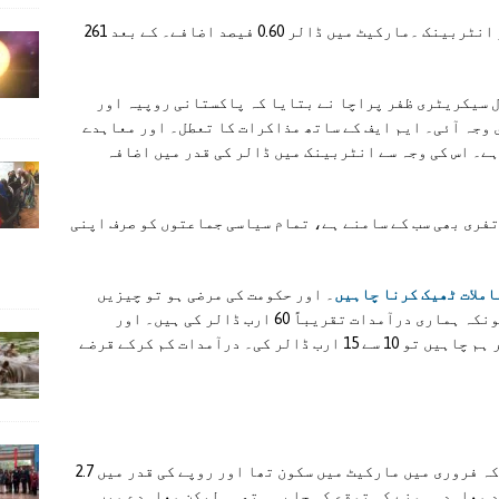
اسٹیٹ بینک آف پاکستان کے مطابق گزشتہ۔ روز انٹربینک ۔مارکیٹ میں ڈالر 0.60 فیصد اضافے۔ کے بعد 261
 سیکریٹری ظفر پراچا نے بتایا کہ پاکستانی روپیہ اور
 وجہ آئی۔ ایم ایف کے ساتھ مذاکرات کا تعطل۔ اور معاہدے
ے۔ اس کی وجہ سے انٹربینک میں ڈالر کی قدر میں اضافہ
تفری بھی سب کے سامنے ہے، تمام سیاسی جماعتوں کو صرف اپنی
املات ٹھیک کرنا چاہیں
۔ اور حکومت کی مرضی ہو تو چیزیں
ٹھیک ہو سکتی ہیں، کوئی مشکل بات نہیں ہے کیونکہ ہماری درآمدات تقریباً 60 ارب ڈالر کی ہیں۔ اور
ہماری آمدنی بھی 60 ارب ڈالر کے قریب ہے۔ اگر ہم چاہیں تو 10 سے 15 ارب ڈالر کی۔ درآمدات کم کرکے قرضے
میٹس گلوبل کے ڈائریکٹر سعد بن نصیر نے کہا کہ فروری میں مارکیٹ میں سکون تھا اور روپے کی قدر میں 2.7
د معاہدہ ہونے کی توقع کی جا رہی تھی۔ لیکن معاہدے میں