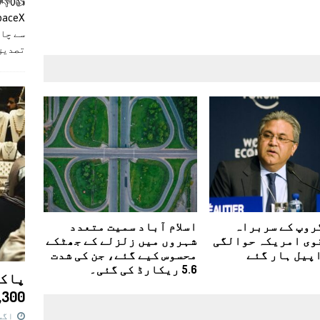
سے چان
تصدیق
روپ کے سربراہ
اسلام آباد سمیت متعدد
وی امریکہ حوالگی
شہروں میں زلزلے کے جھٹکے
اپیل ہار گئے
محسوس کیے گئے، جن کی شدت
5.6 ریکارڈ کی گئی۔
پاکس
11,300 روپے کا 
اگست 7,