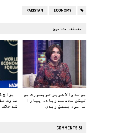
PAKISTAN
ECONOMY
متعلقہ مضامین
ہونے والا شوہر خوبصورت ہو
ابراج گ
لیکن مجھ سے زیادہ پیارا
عارف نق
نہ ہو، یمنیٰ زیدی
کے خلاف 
51 COMMENTS