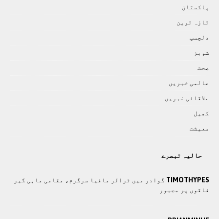
پاکستان
تازہ ترين
دلچسپ
شوبز
صحت
عالمی خبريں
علاقائی خبريں
کھيل
معيشت
حالیہ تبصرے
TIMOTHYPES
گوادر میں ٹرالر مافیا سرگرم، مقامی ماہی گیر
فاقوں پر مجبور