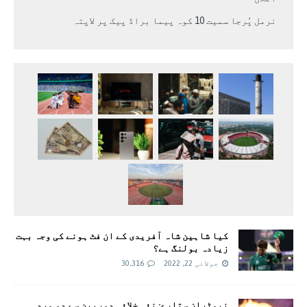
نرمل پُرجا سمیت 10 کوہ پیما براڈ پیک پر لاپتہ
کیا شاہین شاہ آفریدی کے ان فٹ ہونے کی وجہ بہت
زیادہ بولنگ ہے؟
جولائی 22, 2022
30,316
نیوٹران ستارے: نئی خلائی دوربین سے دو مردہ