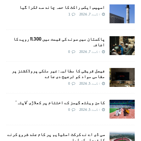
اسپیس ایکس راکٹ کا حصہ چاند سے ٹکرا گیا
اگست 7, 2026
1
پاکستان میں سونے کی قیمت میں 11,300 روپے کا
اضافہ
اگست 7, 2026
0
فیصل قریشی کا مطالبہ: غیر ملکی پروڈکشنز پر
مقامی مواد کو ترجیح دی جائے
اگست 5, 2026
0
کامن ویلتھ گیمز کے اختتام پر کھلاڑی ‘لاپتہ’
اگست 5, 2026
0
سی ڈی اے نے کرکٹ اسٹیڈیم پر کام جلد شروع کرنے
کا فیصلہ کر لیا