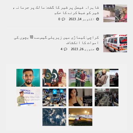
شاہراہ فیصل پر شیر کا گشت: مالک پر جرمانہ،
شیر کو ضبط کرنے کا حکم
اکتوبر 14, 2023
0
کراچی: کیماڑی میں زیریلی گیس سے 18 بچوں کی
اموات کا انکشاف
جنوری 26, 2023
4