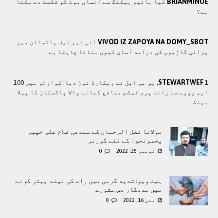
BRIANMINUE
کیا بائیو ہیکنگ سے انسان موت کو شکست دے سکتا
ہے؟
VIVOD IZ ZAPOYA NA DOMY_SBOT
آئی ایم ایف پاکستان میں
پرانی گاڑیوں کی درآمد آسان کیوں بنانا چاہتا ہے
STEWARTWEF
1, یو بی ایل نے ریکارڈ توڑ دیا: کوارٹر میں 100
ارب روپے سے زائد پری ٹیکس منافع کمانے والا پاکستان کا پہلا
بینک
مولانا فضل الرحمان کے سمدھی غلام علی خیبر
پختونخوا کے نئے گورنر
نومبر 25, 2022
0
ہیٹ ویو: شدید گرمی میں رات کی نیند بہتر کرنے
میں مددگار دس مشورے
مئی 16, 2022
0