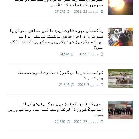
سورجوں کے تصادم کا نظارہ
جولائی 22, 2022
27,075
پاکستان میں سٹارٹ اپس: عالمی معاشی بحران یا
غیر ضروری اخراجات، پاکستانی سٹارٹ اپس
اچانک ملازمین کو نوکریوں سے کیوں نکالنے لگے
ہیں؟
جون 15, 2022
24,546
کولمبیا دریائی گھوڑے بھارت کیوں بھیجنا
چاہتا ہے؟
مارچ 3, 2023
21,348
امريکہ نے پاکستان میں ویکسینیشن کیلئے
اضافی 2 کروڑ ڈالر کا وعدہ کیا ہے، وفاقی وزیر
صحت
جولائی 27, 2022
20,550