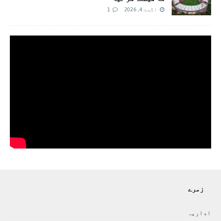
اگست 4, 2026
1
زمرے
اداريہ