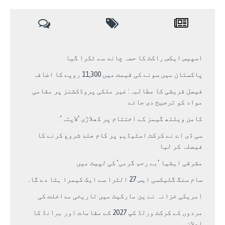
اسپیس ایکس راکٹ کا حصہ چاند سے ٹکرا گیا
پاکستان میں سونے کی قیمت میں 11,300 روپے کا اضافہ
فیصل قریشی کا مطالبہ: غیر ملکی پروڈکشنز پر مقامی
مواد کو ترجیح دی جائے
کامن ویلتھ گیمز کے اختتام پر کھلاڑی ‘لاپتہ’
سی ڈی اے نے کرکٹ اسٹیڈیم پر کام جلد شروع کرنے کا
فیصلہ کر لیا
مشرقی ایشیا ‘بے رحم گرمی’ کی لپیٹ میں
سام سنگ گلیکسی ایس 27 الٹرا سے ایک کیمرا ہٹا دے گا.
امریکی خزانہ نے ین مارکیٹ میں تاریخی مداخلت کی
مردوں کے کرکٹ ورلڈ کپ 2027 کے مقامات اور برانڈ کا
اعلان