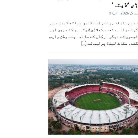
ی ‘لاپتہ’
 2026
0
 میں منعقد ہونے والے کامن ویلتھ گیمز میں
رنے والے متعدد کھلاڑی لاپتہ ہو گئے ہیں اور
یموں کے دیگر ارکان کے ساتھ اپنے وطن واپس
گئے۔ سکاٹ لینڈ پولیس کے
[...]