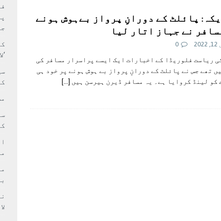
بہ: غیر ملکی پروڈکشنز پر مقامی مواد کو ترجیح دی جائے
فی
کہ: پائلٹ کے دورانِ پرواز بےہوش ہونے
پر
جا
سافر نے جہاز اتار لیا
کا
202
0
‘ل
ی ریاست فلوریڈا کے اخبارات ایک ایسے پراسرار مسافر کی
یں تھے جس نے پائلٹ کے دورانِ پرواز بے ہوش ہونے پر خود ہی
سی
کو لینڈ کروایا ہے۔ یہ مسافر ڈیرن ہیرسن ہیں
[…]
کر
مش
کی
ام
مد
بر
لا