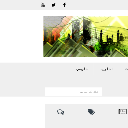
ت
اداريہ
دلچسپ