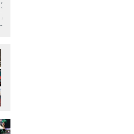
وف
کر
زل
می