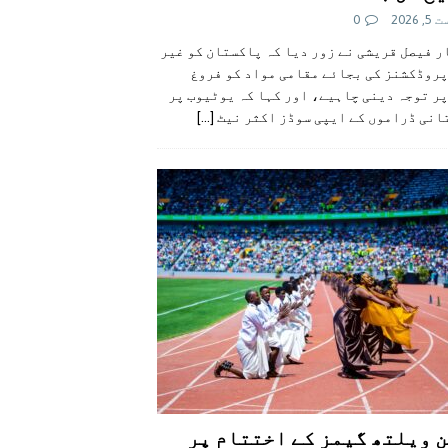
 2026
0
 فیصل قریشی نے زور دیا کہ پاکستان کو غیر
پروڈکشنز کی بجائے مقامی مواد کو فروغ
ر توجہ دینی چاہیے، اور کہا کہ یوٹیوب پر
انی ڈراموں کے ایپی سوڈز اکثر نیٹ
[...]
 ویلتھ گیمز کے اختتام پر