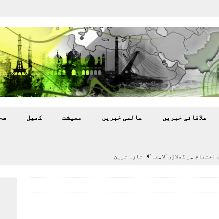
علاقائی خبريں
عالمی خبريں
معيشت
کھيل
صح
اختتام پر کھلاڑی ‘لاپتہ’
تازہ ترين
سٹیڈیم پر کام جلد شروع کرنے کا فیصلہ کر لیا
پاکستان
 گرمی’ کی لپیٹ میں
تازہ ترين
گا.
تازہ ترين