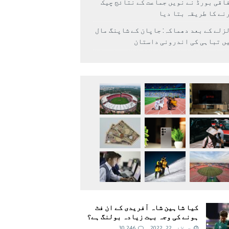
اقی بورڈ نے نویں جماعت کے نتائج چیک
نے کا طریقہ بتا دیا
زلے کے بعد دھماکہ: جاپان کے شاپنگ مال
ں تباہی کی اندرونی داستان
کیا شاہین شاہ آفریدی کے ان فٹ
ہونے کی وجہ بہت زیادہ بولنگ ہے؟
جولائی 22, 2022
30,246