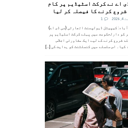
ی اے نے کرکٹ اسٹیڈیم پر کام
شروع کرنے کا فیصلہ کر لیا
 2026
1
آباد: کیپیٹل ڈیولپمنٹ اتھارٹی (سی ڈی اے)
ر کو دارلحکومت میں پہلے کرکٹ اسٹیڈیم پر
د شروع کرنے کے لیے ایک مشاورتی اجلاس
 کیا۔ اس سلسلے میں کنسلٹنٹ کو ہدایت کی
[...]