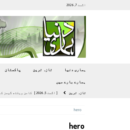
اگست 7, 2026
ہماری دنیا
تازہ ترين
پاکستان
ہمارے بارے ميں
تازہ ترين
[ اگست 5, 2026 ]
کامن ویلتھ گیمز کے 
[ اگست 4, 2026 ]
سی ڈی اے نے کرکٹ ا
hero
[ اگست 4, 2026 ]
مشرقی ایشیا ‘بے رحم
hero
[ اگست 3, 2026 ]
سام سنگ گلیکسی ایس 27 الٹرا سے ایک کیمرا ہٹا دے 