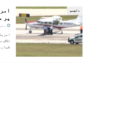
[ اگست 5, 2026 ]
فیصل قریشی کا مطال
امری
دلچسپ
پاکستان
پر م
مئی 12, 2
امریک
تلاش م
طیارے 