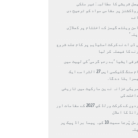
صل قریشی کا مطالبہ: غیر ملکی
وڈکشنز پر مقامی مواد کو ترجیح دی
ئے
من ویلتھ گیمز کے اختتام پر کھلاڑی
اپتہ’
 ڈی اے نے کرکٹ اسٹیڈیم پر کام جلد شروع
نے کا فیصلہ کر لیا
رقی ایشیا ‘بے رحم گرمی’ کی لپیٹ میں
سام سنگ گلیکسی ایس 27 الٹرا سے ایک
مرا ہٹا دے گا.
ریکی خزانہ نے ین مارکیٹ میں تاریخی
اخلت کی
مردوں کے کرکٹ ورلڈ کپ 2027 کے مقامات اور
انڈ کا اعلان
نرمل پُرجا سمیت 10 کوہ پیما براڈ پیک پر
پتہ