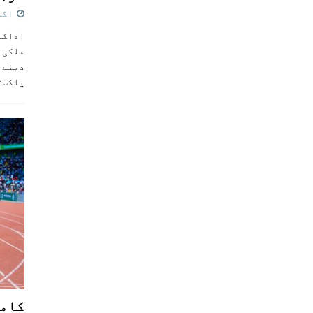
اگست 5,
اداکار
ملکی 
دینے پ
پاکست
کامن