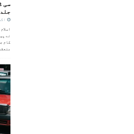
سی ڈ
جلد 
اگست 4,
اسلام 
نے پی
کام جل
منعقد