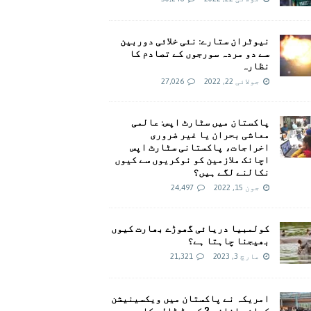
نیوٹران ستارے: نئی خلائی دوربین
سے دو مردہ سورجوں کے تصادم کا
نظارہ
جولائی 22, 2022
27,026
پاکستان میں سٹارٹ اپس: عالمی
معاشی بحران یا غیر ضروری
اخراجات، پاکستانی سٹارٹ اپس
اچانک ملازمین کو نوکریوں سے کیوں
نکالنے لگے ہیں؟
جون 15, 2022
24,497
کولمبیا دریائی گھوڑے بھارت کیوں
بھیجنا چاہتا ہے؟
مارچ 3, 2023
21,321
امريکہ نے پاکستان میں ویکسینیشن
کیلئے اضافی 2 کروڑ ڈالر کا وعدہ