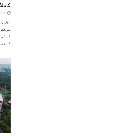
کھلاڑ
اگست 5,
گلاسگو
شرکت ک
اپنی ٹ
نہیں 