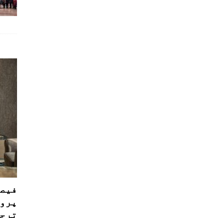
فیصل
پروڈ
ترجی