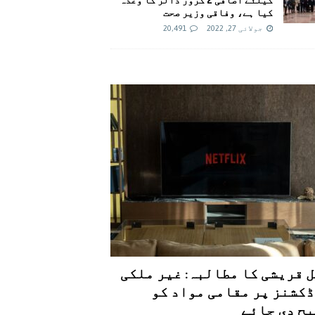
کیا ہے، وفاقی وزیر صحت
جولائی 27, 2022
20,491
 قریشی کا مطالبہ: غیر ملکی
کشنز پر مقامی مواد کو
ح دی جائے