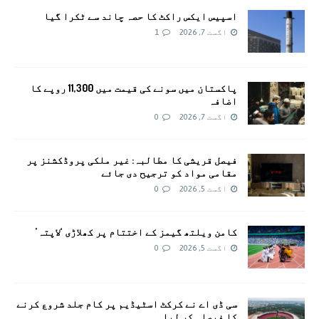
اسپیس ایکس راکٹ کا حصہ چاند سے ٹکرا گیا
اگست 7, 2026
1
پاکستان میں سونے کی قیمت میں 11,300 روپے کا
اضافہ
اگست 7, 2026
0
فیصل قریشی کا مطالبہ: غیر ملکی پروڈکشنز پر
مقامی مواد کو ترجیح دی جائے
اگست 5, 2026
0
کامن ویلتھ گیمز کے اختتام پر کھلاڑی ‘لاپتہ’
اگست 5, 2026
0
سی ڈی اے نے کرکٹ اسٹیڈیم پر کام جلد شروع کرنے
کا فیصلہ کر لیا