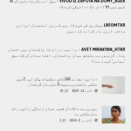
VIVOD IZ ZAPOYA NA DOMY_KGER
ایپل امریکی صارفین کو AI
کیس میں 95 ڈالر تک ادائیگی کرے گا
LRFOMTXR
یوکرین کی فوج کا روس کے زیر استعمال ایرانی
ساختہ ڈرون مار گرانے کا دعویٰ
AVET MIRAKYAN_HTKR
ابراہیم زدران کا پاکستان میں افغان
پناہ گزینوں سے متعلق بیان: پاکستان، افغانستان کرکٹ میچ
’سیاسی‘ کیسے بنا؟
اے این ایف نے 248 کلو منشیات پکڑ لی، 2 غیر
ملکی باشندوں سمیت 6 ملزمان گرفتار
اگست 31, 2025
25
ہیروں سے مالامال قصبہ جہاں زندگی راتوں رات
بدل سکتی ہے
اکتوبر 2, 2024
1