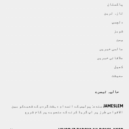
پاکستان
تازہ ترين
دلچسپ
شوبز
صحت
عالمی خبريں
علاقائی خبريں
کھيل
معيشت
حالیہ تبصرے
JAMESLEM
سندھ: پوليس کے انسدادِ دہشت گردی کے شعبےکو بین
الاقوامی طرز پر اپ گریڈ کرنے کے منصوبے پر کام شروع