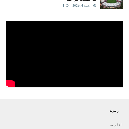
اگست 4, 2026
1
زمرے
اداريہ