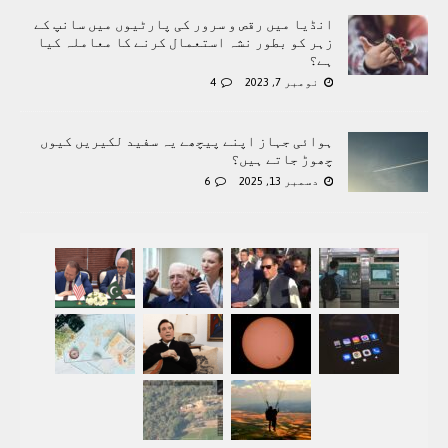
انڈیا میں رقص و سرور کی پارٹیوں میں سانپ کے
زہر کو بطور نشہ استعمال کرنے کا معاملہ کیا
ہے؟
نومبر 7, 2023
4
ہوائی جہاز اپنے پیچھے یہ سفید لکیریں کیوں
چھوڑ جاتے ہیں؟
دسمبر 13, 2025
6