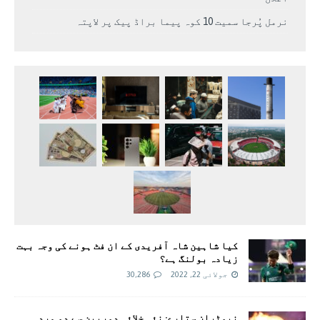
نرمل پُرجا سمیت 10 کوہ پیما براڈ پیک پر لاپتہ
کیا شاہین شاہ آفریدی کے ان فٹ ہونے کی وجہ بہت
زیادہ بولنگ ہے؟
جولائی 22, 2022
30,286
نیوٹران ستارے: نئی خلائی دوربین سے دو مردہ