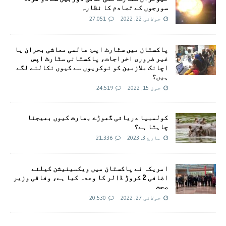
سورجوں کے تصادم کا نظارہ
جولائی 22, 2022
27,051
پاکستان میں سٹارٹ اپس: عالمی معاشی بحران یا
غیر ضروری اخراجات، پاکستانی سٹارٹ اپس
اچانک ملازمین کو نوکریوں سے کیوں نکالنے لگے
ہیں؟
جون 15, 2022
24,519
کولمبیا دریائی گھوڑے بھارت کیوں بھیجنا
چاہتا ہے؟
مارچ 3, 2023
21,336
امريکہ نے پاکستان میں ویکسینیشن کیلئے
اضافی 2 کروڑ ڈالر کا وعدہ کیا ہے، وفاقی وزیر
صحت
جولائی 27, 2022
20,530