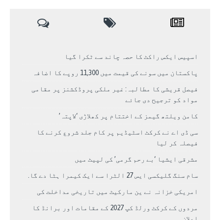
اسپیس ایکس راکٹ کا حصہ چاند سے ٹکرا گیا
پاکستان میں سونے کی قیمت میں 11,300 روپے کا اضافہ
فیصل قریشی کا مطالبہ: غیر ملکی پروڈکشنز پر مقامی
مواد کو ترجیح دی جائے
کامن ویلتھ گیمز کے اختتام پر کھلاڑی ‘لاپتہ’
سی ڈی اے نے کرکٹ اسٹیڈیم پر کام جلد شروع کرنے کا
فیصلہ کر لیا
مشرقی ایشیا ‘بے رحم گرمی’ کی لپیٹ میں
سام سنگ گلیکسی ایس 27 الٹرا سے ایک کیمرا ہٹا دے گا.
امریکی خزانہ نے ین مارکیٹ میں تاریخی مداخلت کی
مردوں کے کرکٹ ورلڈ کپ 2027 کے مقامات اور برانڈ کا
اعلان