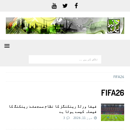
FIFA26
FIFA26
فيفا ورلڈ رینکنگز کا نظام سمجھئے: رینکنگ کا
فیصلہ کیسے ہوتا ہے
جون 11, 2026
3