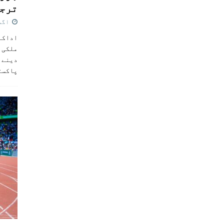
ترجی
اگست 5,
اداکار
ملکی 
دینے پ
پاکست