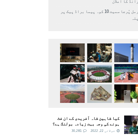
انڈ کا اعلان
نرمل پُرجا سمیت 10 کوہ پیما براڈ پیک پر
پتہ
کیا شاہین شاہ آفریدی کے ان فٹ
ہونے کی وجہ بہت زیادہ بولنگ ہے؟
جولائی 22, 2022
30,281