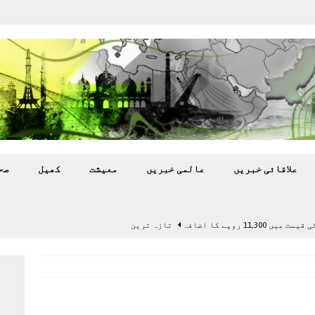
علاقائی خبريں
عالمی خبريں
معيشت
کھيل
صح
11,3 روپے کا اضافہ
تازہ ترين
بہ: غیر ملکی پروڈکشنز پر مقامی مواد کو ترجیح دی جائے
اختتام پر کھلاڑی ‘لاپتہ’
تازہ ترين