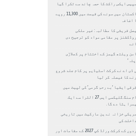
پیس ایکس راکٹ کا حصہ چاند سے ٹکرا گیا
پاکستان میں سونے کی قیمت میں 11,300 روپے
 اضافہ
صل قریشی کا مطالبہ: غیر ملکی
وڈکشنز پر مقامی مواد کو ترجیح دی
ئے
من ویلتھ گیمز کے اختتام پر کھلاڑی
اپتہ’
 ڈی اے نے کرکٹ اسٹیڈیم پر کام جلد شروع
نے کا فیصلہ کر لیا
رقی ایشیا ‘بے رحم گرمی’ کی لپیٹ میں
سام سنگ گلیکسی ایس 27 الٹرا سے ایک
مرا ہٹا دے گا.
ریکی خزانہ نے ین مارکیٹ میں تاریخی
اخلت کی
مردوں کے کرکٹ ورلڈ کپ 2027 کے مقامات اور