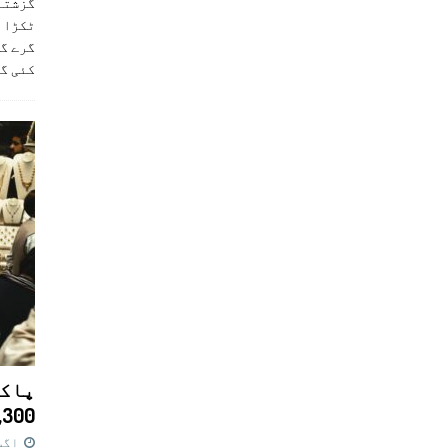
ٹکڑا ب
گرے گا
کئی گ
پاکس
11,300 روپے کا 
اگست 7,