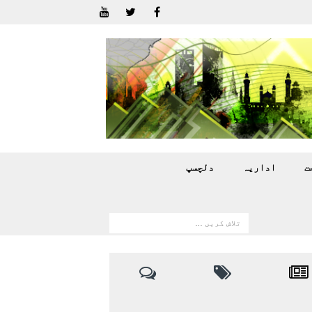
ت
اداريہ
دلچسپ