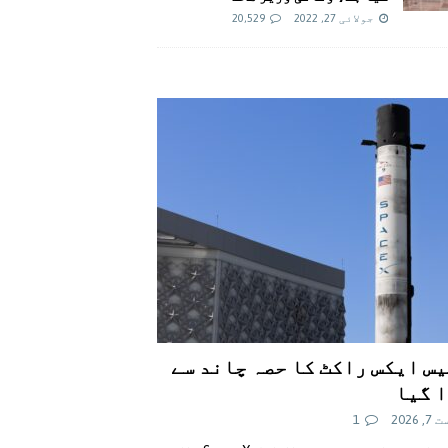
جولائی 27, 2022
20,529
س ایکس راکٹ کا حصہ چاند سے
 گیا
 2026
1