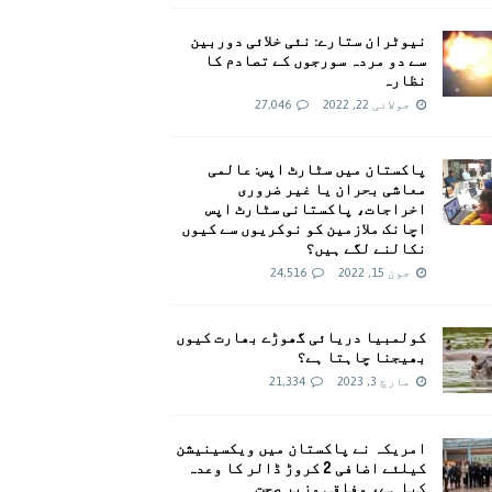
نیوٹران ستارے: نئی خلائی دوربین
سے دو مردہ سورجوں کے تصادم کا
نظارہ
جولائی 22, 2022
27,046
پاکستان میں سٹارٹ اپس: عالمی
معاشی بحران یا غیر ضروری
اخراجات، پاکستانی سٹارٹ اپس
اچانک ملازمین کو نوکریوں سے کیوں
نکالنے لگے ہیں؟
جون 15, 2022
24,516
کولمبیا دریائی گھوڑے بھارت کیوں
بھیجنا چاہتا ہے؟
مارچ 3, 2023
21,334
امريکہ نے پاکستان میں ویکسینیشن
کیلئے اضافی 2 کروڑ ڈالر کا وعدہ
کیا ہے، وفاقی وزیر صحت