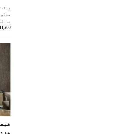
پاکست
منڈی 
مارکیٹ
11,300 روپے کے اضافے کے بعد 4 لاکھ 
فیصل
پروڈ