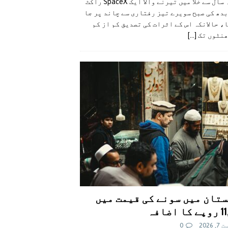
گزشتہ سال سے خلا میں تیرنے والا ایک SpaceX راکٹ
دھ کی صبح سویرے تیز رفتاری سے چاند پر جا
، حالانکہ اس کے اثرات کی تصدیق کم از کم
ھنٹوں تک
[...]
تان میں سونے کی قیمت میں
اضافہ
 2026
0