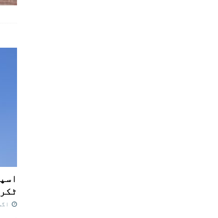
اسپی
ٹکرا
اگست 7,