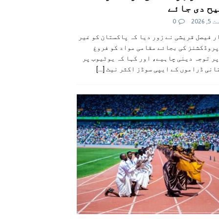
ح دی جائے
 2026
0
 فیصل قریشی نے زور دیا کہ پاکستان کو غیر
پروڈکشنز کی بجائے مقامی مواد کو فروغ
ر توجہ دینی چاہیے، اور کہا کہ یوٹیوب پر
انی ڈراموں کے ایپی سوڈز اکثر نیٹ
[...]