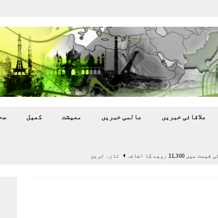
علاقائی خبريں
عالمی خبريں
معيشت
کھيل
صح
11,3 روپے کا اضافہ
تازہ ترين
بہ: غیر ملکی پروڈکشنز پر مقامی مواد کو ترجیح دی جائے
اختتام پر کھلاڑی ‘لاپتہ’
تازہ ترين