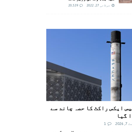
جولائی 27, 2022
20,539
س ایکس راکٹ کا حصہ چاند سے
 گیا
 2026
1