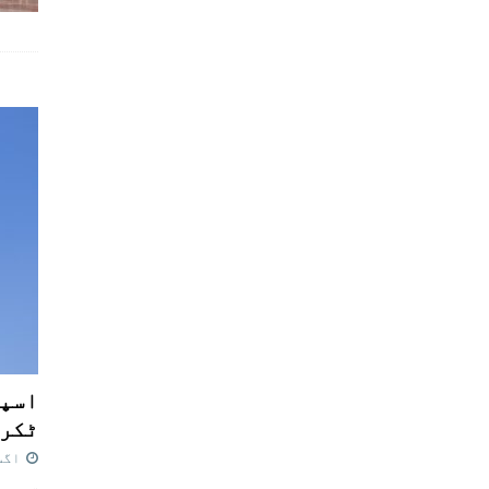
اسپی
ٹکرا
اگست 7,