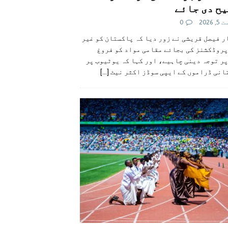
ح دی جائے
 2026
0
 فیصل قریشی نے زور دیا کہ پاکستان کو غیر
پروڈکشنز کی بجائے مقامی مواد کو فروغ
ر توجہ دینی چاہیے، اور کہا کہ یوٹیوب پر
انی ڈراموں کے ایپی سوڈز اکثر نیٹ
[...]