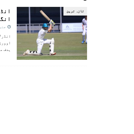
[ اگست 4, 2026 ]
سی ڈی اے نے کرکٹ ا
تازہ ترين
[ اگست 7, 2026 ]
اسپیس ایکس راکٹ کا
انگلینڈ کو 
جنوری 6
ہدف مل