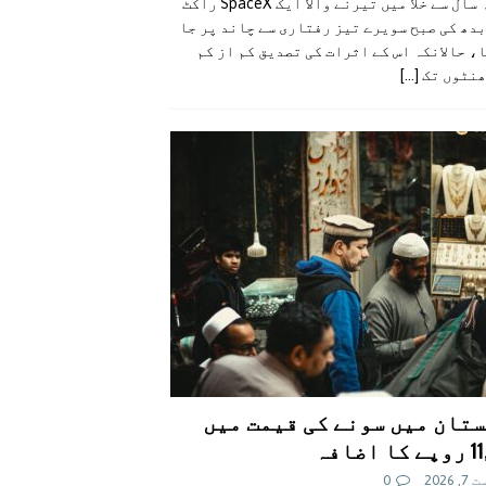
گزشتہ سال سے خلا میں تیرنے والا ایک SpaceX راکٹ
دھ کی صبح سویرے تیز رفتاری سے چاند پر جا
، حالانکہ اس کے اثرات کی تصدیق کم از کم
ھنٹوں تک
[...]
تان میں سونے کی قیمت میں
اضافہ
 2026
0