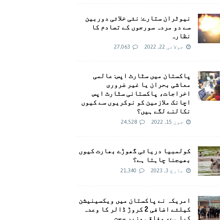
نیوٹران ستارے: نئی خلائی دوربین
سے دو مردہ سورجوں کے تصادم کا
نظارہ
جولائی 22, 2022
27,063
پاکستان میں سٹارٹ اپس: عالمی
معاشی بحران یا غیر ضروری
اخراجات، پاکستانی سٹارٹ اپس
اچانک ملازمین کو نوکریوں سے کیوں
نکالنے لگے ہیں؟
جون 15, 2022
24,528
کولمبیا دریائی گھوڑے بھارت کیوں
بھیجنا چاہتا ہے؟
مارچ 3, 2023
21,340
امريکہ نے پاکستان میں ویکسینیشن
کیلئے اضافی 2 کروڑ ڈالر کا وعدہ
کیا ہے، وفاقی وزیر صحت