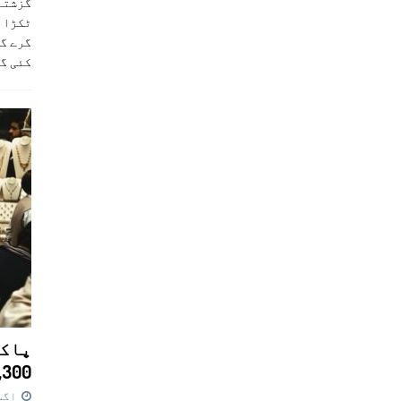
ٹکڑا ب
گرے گا
کئی گ
پاکس
11,300 روپے کا 
اگست 7,