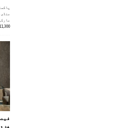
پاکست
منڈی 
مارکیٹ
11,300 روپے کے اضافے کے بعد 4 لاکھ 
فیصل
پروڈ