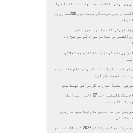
پیس ایکس راکٹ کا حصہ چاند سے ٹکرا گیا
پاکستان میں سونے کی قیمت میں 11,300 روپے
 اضافہ
صل قریشی کا مطالبہ: غیر ملکی
وڈکشنز پر مقامی مواد کو ترجیح دی
ئے
من ویلتھ گیمز کے اختتام پر کھلاڑی
اپتہ’
 ڈی اے نے کرکٹ اسٹیڈیم پر کام جلد شروع
نے کا فیصلہ کر لیا
رقی ایشیا ‘بے رحم گرمی’ کی لپیٹ میں
سام سنگ گلیکسی ایس 27 الٹرا سے ایک
مرا ہٹا دے گا.
ریکی خزانہ نے ین مارکیٹ میں تاریخی
اخلت کی
مردوں کے کرکٹ ورلڈ کپ 2027 کے مقامات اور