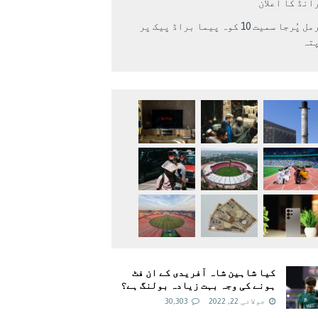
انڈ کا اعلان
نرمل پُرجا سمیت 10 کوہ پیما براڈ پیک پر
پتہ
کیا شاہین شاہ آفریدی کے ان فٹ
ہونے کی وجہ بہت زیادہ بولنگ ہے؟
جولائی 22, 2022
30,303