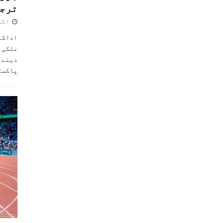
ترجی
اگست 5,
اداکار
ملکی 
دینے پ
پاکست