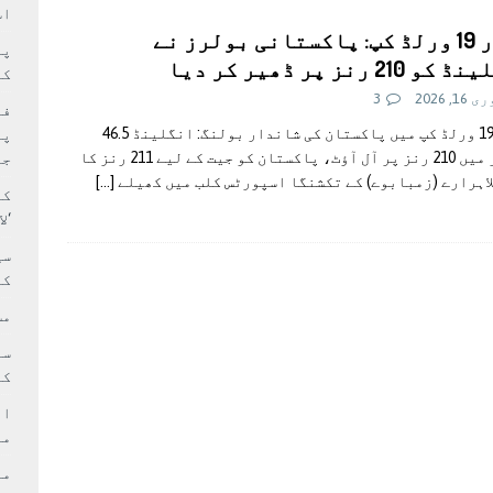
سٹیڈیم پر کام جلد شروع کرنے کا فیصلہ کر لیا
پاکستان
اس
انڈر 19 ورلڈ کپ: پاکستانی بولرز نے
 حصہ چاند سے ٹکرا گیا
تازہ ترين
210 رنز پر ڈھیر کر دیا
کا
1, 2026
3
فی
انڈر 19 ورلڈ کپ میں پاکستان کی شاندار بولنگ: انگلینڈ 46.5
پر
اوورز میں 210 رنز پر آل آؤٹ، پاکستان کو جیت کے لیے 211 رنز کا
جا
اہرارے (زمبابوے) کے تکشنگا اسپورٹس کلب میں کھیلے
[…]
کا
‘ل
سی
کر
مش
کی
ام
مد