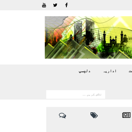
ت
اداريہ
دلچسپ