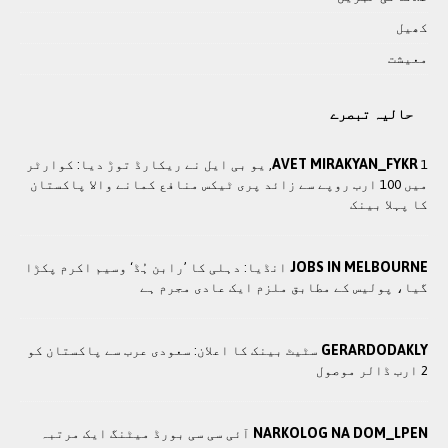
کھيل
معيشت
حالیہ تبصرے
AVET MIRAKYAN_FYKR
1, یو بی ایل نے ریکارڈ توڑ دیا: کوارٹر
میں 100 ارب روپے سے زائد پری ٹیکس منافع کمانے والا پاکستان
کا پہلا بینک
JOBS IN MELBOURNE
انڈیا: دہلی کا ’رابن ہُڈ‘ وسیم اکرم پکڑا
گیا، پولیس کے مطابق ملزم ایک عادی مجرم ہے
GERARDODAKLY
سٹیٹ بینک کا اعلان: سعودی عرب سے پاکستان کو
2 ارب ڈالر موصول
NARKOLOG NA DOM_LPEN
آئی سی سی بورڈ میٹنگ ایک مرتبہ