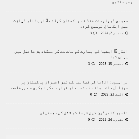
پھر ملتوی
سعودی ڈویلپمنٹ فنڈ نے پاکستان کیلئے 3 ارب ڈالر ڈپازٹ
میں ایک سال توسیع کردی
دسمبر 7, 2024
3
انڈر 19 ایشیا کپ: بھارت کو مات دے کر بنگلادیش فائنل میں
پہنچ گیا
دسمبر 15, 2023
3
براہموس: انڈیا کی فضائیہ کے تین افسران پاکستان پر
میزائل داغے جانے کے ذمہ دار قرار دے کر نوکری سے برخاست
اگست 23, 2022
0
نامور کامیڈین کپل شرما کو قتل کی دھمکیاں
جنوری 26, 2025
0