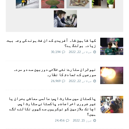
کیا شاہین شاہ آفریدی کے ان فٹ ہونے کی وجہ بہت
زیادہ بولنگ ہے؟
جولائی 22, 2022
30,194
نیوٹران ستارے: نئی خلائی دوربین سے دو مردہ
سورجوں کے تصادم کا نظارہ
جولائی 22, 2022
26,969
پاکستان میں سٹارٹ اپس: عالمی معاشی بحران یا
غیر ضروری اخراجات، پاکستانی سٹارٹ اپس
اچانک ملازمین کو نوکریوں سے کیوں نکالنے لگے
ہیں؟
جون 15, 2022
24,456