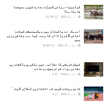
کولمبیا دریائی گھوڑے بھارت کیوں بھیجنا
چاہتا ہے؟
مارچ 3, 2023
21,293
امريکہ نے پاکستان میں ویکسینیشن کیلئے
اضافی 2 کروڑ ڈالر کا وعدہ کیا ہے، وفاقی وزیر
صحت
جولائی 27, 2022
20,459
فیصل قریشی کا مطالبہ: غیر ملکی پروڈکشنز پر
مقامی مواد کو ترجیح دی جائے
اگست 5, 2026
0
کامن ویلتھ گیمز کے اختتام پر کھلاڑی ‘لاپتہ’
اگست 5, 2026
0