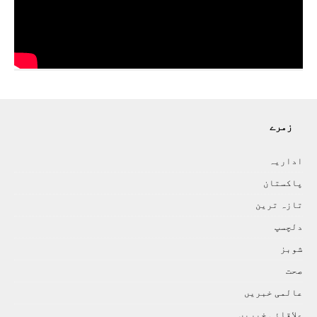
زمرے
اداريہ
پاکستان
تازہ ترين
دلچسپ
شوبز
صحت
عالمی خبريں
علاقائی خبريں