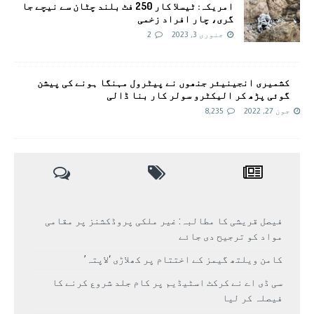
امریکہ: ٹیسلا کار 250 فٹ بلند چٹان سے نیچے جا
گری، چار افراد زخمی
جنوری 3, 2023
2
کشمیری انجینیئر جنھوں نے پیٹرول مہنگا ہونے کی پیشن
گوئی پڑھ کر الیکٹرو سولر کار بنا ڈالی
جون 27, 2022
8,235
فیصل قریشی کا مطالبہ: غیر ملکی پروڈکشنز پر مقامی
مواد کو ترجیح دی جائے
کامن ویلتھ گیمز کے اختتام پر کھلاڑی ‘لاپتہ’
سی ڈی اے نے کرکٹ اسٹیڈیم پر کام جلد شروع کرنے کا
فیصلہ کر لیا