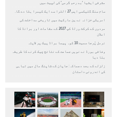
مشرقی ایشیا ‘بے رحم گرمی’ کی لپیٹ میں
سام سنگ گلیکسی ایس 27 الٹرا سے ایک کیمرا ہٹا دے گا.
امریکی خزانہ نے ین مارکیٹ میں تاریخی مداخلت کی
مردوں کے کرکٹ ورلڈ کپ 2027 کے مقامات اور برانڈ کا
اعلان
نرمل پُرجا سمیت 10 کوہ پیما براڈ پیک پر لاپتہ
وفاقی بورڈ نے نویں جماعت کے نتائج چیک کرنے کا طریقہ
بتا دیا
زلزلے کے بعد دھماکہ: جاپان کے شاپنگ مال میں تباہی
کی اندرونی داستان