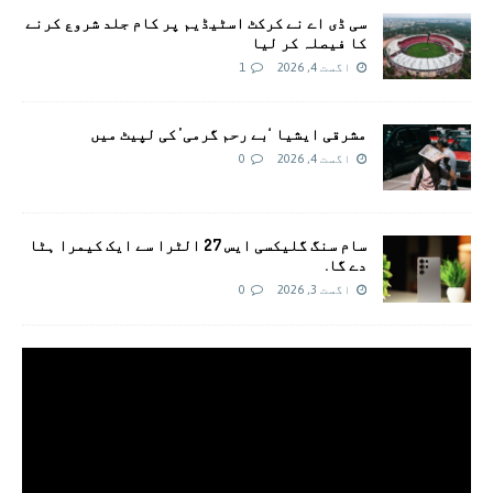
سی ڈی اے نے کرکٹ اسٹیڈیم پر کام جلد شروع کرنے
کا فیصلہ کر لیا
اگست 4, 2026
1
مشرقی ایشیا ‘بے رحم گرمی’ کی لپیٹ میں
اگست 4, 2026
0
سام سنگ گلیکسی ایس 27 الٹرا سے ایک کیمرا ہٹا
دے گا.
اگست 3, 2026
0