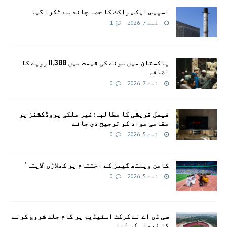
اسپیس ایکس راکٹ کا حصہ چاند سے ٹکرا گیا
اگست 7, 2026
1
پاکستان میں سونے کی قیمت میں 11,300 روپے کا
اضافہ
اگست 7, 2026
0
فیصل قریشی کا مطالبہ: غیر ملکی پروڈکشنز پر
مقامی مواد کو ترجیح دی جائے
اگست 5, 2026
0
کامن ویلتھ گیمز کے اختتام پر کھلاڑی ‘لاپتہ’
اگست 5, 2026
0
سی ڈی اے نے کرکٹ اسٹیڈیم پر کام جلد شروع کرنے
کا فیصلہ کر لیا