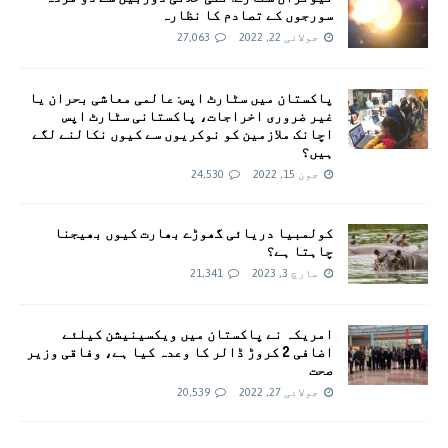
سورجوں کے تصادم کا نظارہ
جولائی 22, 2022
27,063
پاکستان میں سٹارٹ اپس: عالمی معاشی بحران یا
غیر ضروری اخراجات، پاکستانی سٹارٹ اپس
اچانک ملازمین کو نوکریوں سے کیوں نکالنے لگے
ہیں؟
جون 15, 2022
24,530
کولمبیا دریائی گھوڑے بھارت کیوں بھیجنا
چاہتا ہے؟
مارچ 3, 2023
21,341
امريکہ نے پاکستان میں ویکسینیشن کیلئے
اضافی 2 کروڑ ڈالر کا وعدہ کیا ہے، وفاقی وزیر
صحت
جولائی 27, 2022
20,539