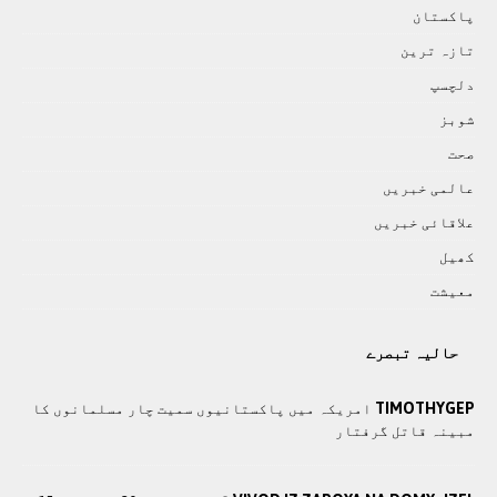
پاکستان
تازہ ترين
دلچسپ
شوبز
صحت
عالمی خبريں
علاقائی خبريں
کھيل
معيشت
حالیہ تبصرے
TIMOTHYGEP
امریکہ میں پاکستانیوں سمیت چار مسلمانوں کا
مبینہ قاتل گرفتار