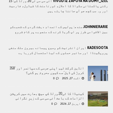
VIVOD IZ ZAPOYA NA DOMY_IZEL
آئی سی سی ٹی 20 ورلڈ کپ: 15
رکنی پاکستانی سکواڈ کا اعلان، ٹورنامنٹ کا شیڈول، فارمیٹ
اور وہ سب کچھ جو آپ جاننا چاہتے ہیں
JOHNNIERARIE
سندھ: پوليس کے انسدادِ دہشت گردی کے شعبےکو
بین الاقوامی طرز پر اپ گریڈ کرنے کے منصوبے پر کام شروع
KADESOOTA
ايران انٹرنيٹ کو وسيع پيمانے بيرون ملک منفی
پروپگينڈا اور سائبر حملوں کے ليۓ استعمال کررہا ہے
انڈین کرکٹ ٹیم اپنی جرسی کے سپانسر اور ’358
کروڑ کی ڈیل‘ سے کیوں محروم ہو گئی؟
اگست 27, 2025
0
کینیڈا کا ٹی20 ورلڈ کپ میچ بھارت میں کرپشن
الزامات کے باعث آئی سی سی کے زیرِ نگرانی
اپریل 17, 2026
0