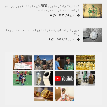
کےالیکٹرک کی جنوری 2025 کی ماہانہ فیول پرائس
ایڈجسٹمنٹ کیلئے درخواست
مارچ 14, 2025
0
صبح یا رات: کس وقت نہانا زیادہ فائدہ مند ہوتا
ہے؟
ستمبر 28, 2025
1