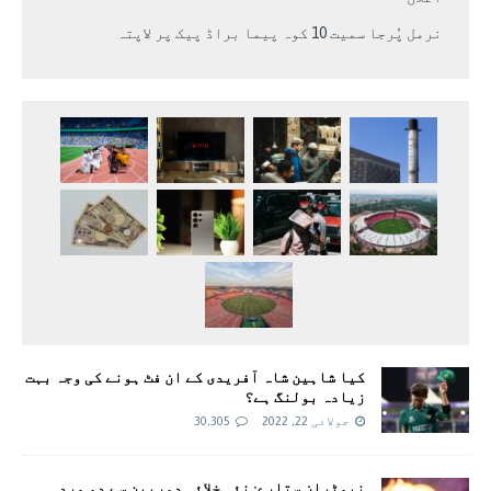
نرمل پُرجا سمیت 10 کوہ پیما براڈ پیک پر لاپتہ
کیا شاہین شاہ آفریدی کے ان فٹ ہونے کی وجہ بہت
زیادہ بولنگ ہے؟
جولائی 22, 2022
30,305
نیوٹران ستارے: نئی خلائی دوربین سے دو مردہ