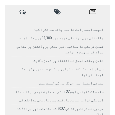
اسپیس ایکس راکٹ کا حصہ چاند سے ٹکرا گیا
پاکستان میں سونے کی قیمت میں 11,300 روپے کا اضافہ
فیصل قریشی کا مطالبہ: غیر ملکی پروڈکشنز پر مقامی
مواد کو ترجیح دی جائے
کامن ویلتھ گیمز کے اختتام پر کھلاڑی ‘لاپتہ’
سی ڈی اے نے کرکٹ اسٹیڈیم پر کام جلد شروع کرنے کا
فیصلہ کر لیا
مشرقی ایشیا ‘بے رحم گرمی’ کی لپیٹ میں
سام سنگ گلیکسی ایس 27 الٹرا سے ایک کیمرا ہٹا دے گا.
امریکی خزانہ نے ین مارکیٹ میں تاریخی مداخلت کی
مردوں کے کرکٹ ورلڈ کپ 2027 کے مقامات اور برانڈ کا
اعلان