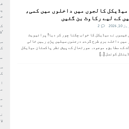
بہ: غیر ملکی پروڈکشنز پر مقامی مواد کو ترجیح دی جائے
فی
میڈیکل کالجوں میں داخلوں میں کمی،
پر
جا
ں کے لیے رکاوٹ بن گئیں
کا
1, 2026
2
‘ل
فیسوں نے میڈیکل کا خواب چکنا چور کر دیا! پرائیویٹ
میں داخلے بری طرح گرے، درجنوں سیٹیں پڑی رہیں خالی
سی
ت کے مطابق، موجودہ صورتحال کے پیش نظر پاکستان میڈیکل
کر
ڈینٹل کونسل
[…]
مش
کی
ام
مد
بر
لا