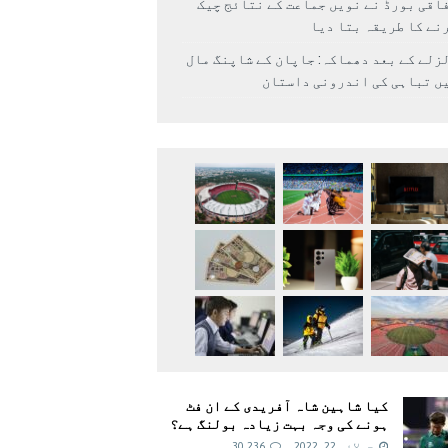
اقی بورڈ نے نویں جماعت کے نتائج چیک
نے کا طریقہ بتا دیا
زلے کے بعد دھماکہ: جاپان کے شاپنگ مال
ں تباہی کی اندرونی داستان
کیا شاہین شاہ آفریدی کے ان فٹ
ہونے کی وجہ بہت زیادہ بولنگ ہے؟
جولائی 22, 2022
30,236