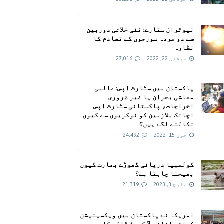
نیوٹران ستارے: نئی خلائی دوربین
سے دو مردہ سورجوں کے تصادم کا
نظارہ
جولائی 22, 2022
27,016
پاکستان میں سٹارٹ اپس: عالمی
معاشی بحران یا غیر ضروری
اخراجات، پاکستانی سٹارٹ اپس
اچانک ملازمین کو نوکریوں سے کیوں
نکالنے لگے ہیں؟
جون 15, 2022
24,492
کولمبیا دریائی گھوڑے بھارت کیوں
بھیجنا چاہتا ہے؟
مارچ 3, 2023
21,319
امريکہ نے پاکستان میں ویکسینیشن
کیلئے اضافی 2 کروڑ ڈالر کا وعدہ