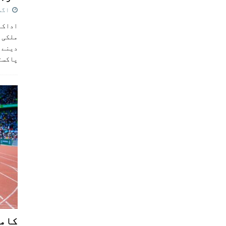
اگست 5,
اداکار
ملکی 
دینے پ
پاکست
کامن