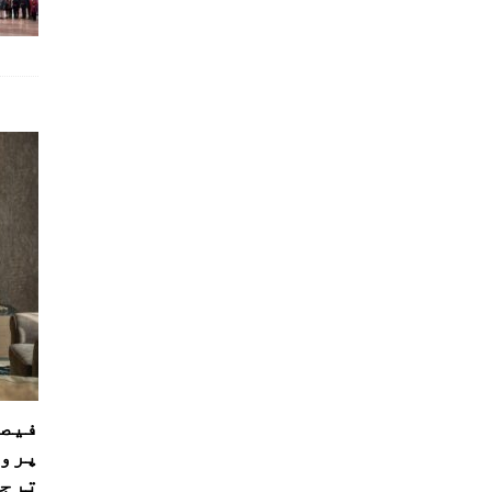
فیصل
پروڈ
ترجی