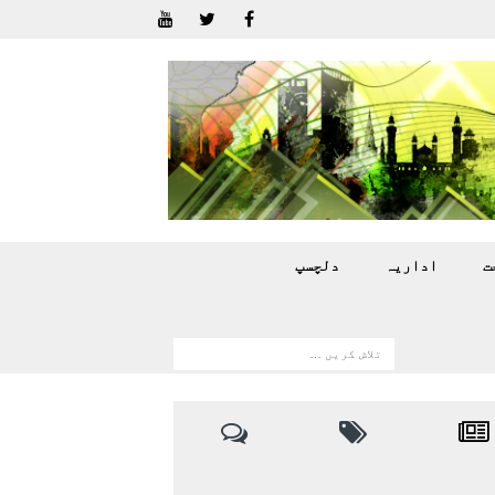
ت
اداريہ
دلچسپ