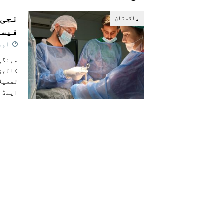
[ اگست 5, 2026 ]
فیصل قریشی کا مطال
نجی 
پاکستان
پاکستان
فیسی
اپریل 0
مہنگی 
کالجز 
تفصیلا
اینڈ 