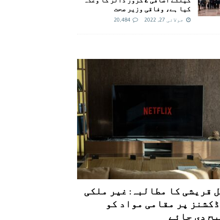
کیا ہے، وفاقی وزیر صحت
جولائی 27, 2022
20,484
 قریشی کا مطالبہ: غیر ملکی
کشنز پر مقامی مواد کو
ح دی جائے