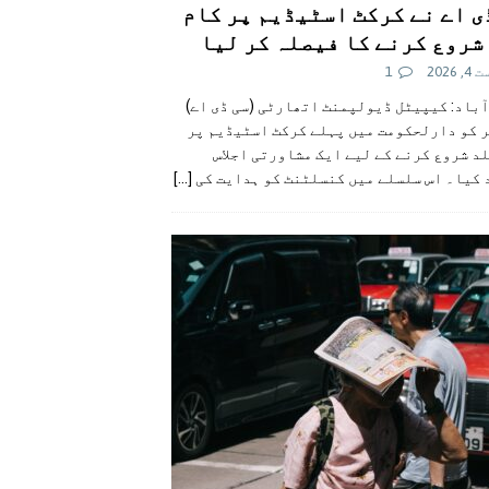
ی اے نے کرکٹ اسٹیڈیم پر کام
شروع کرنے کا فیصلہ کر لیا
 2026
1
آباد: کیپیٹل ڈیولپمنٹ اتھارٹی (سی ڈی اے)
ر کو دارلحکومت میں پہلے کرکٹ اسٹیڈیم پر
د شروع کرنے کے لیے ایک مشاورتی اجلاس
 کیا۔ اس سلسلے میں کنسلٹنٹ کو ہدایت کی
[...]