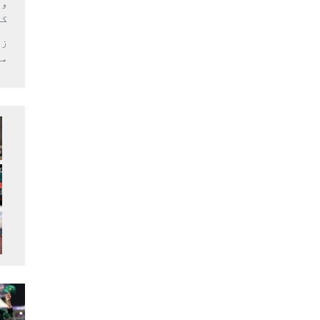
وف
کر
زل
می