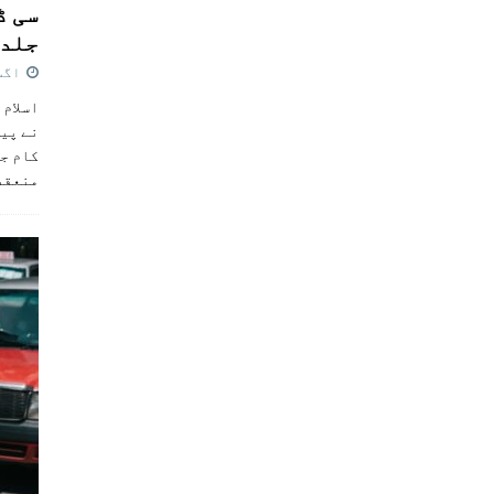
سی ڈ
جلد 
اگست 4,
اسلام 
نے پی
کام جل
منعقد