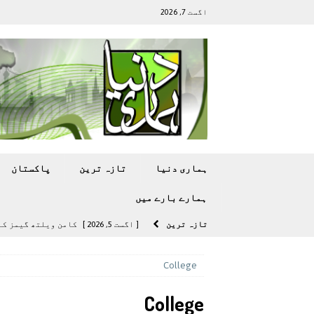
اگست 7, 2026
ہماری دنیا
تازہ ترين
پاکستان
ہمارے بارے ميں
تازہ ترين
[ اگست 5, 2026 ]
کامن ویلتھ گیمز کے 
[ اگست 4, 2026 ]
سی ڈی اے نے کرکٹ ا
College
[ اگست 4, 2026 ]
مشرقی ایشیا ‘بے رحم
College
[ اگست 3, 2026 ]
سام سنگ گلیکسی ایس 27 الٹرا سے ایک کیمرا ہٹا دے 