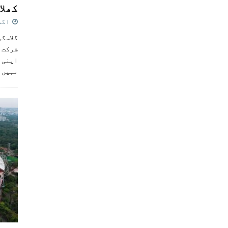
کھلاڑ
اگست 5,
گلاسگو
شرکت ک
اپنی ٹ
نہیں 