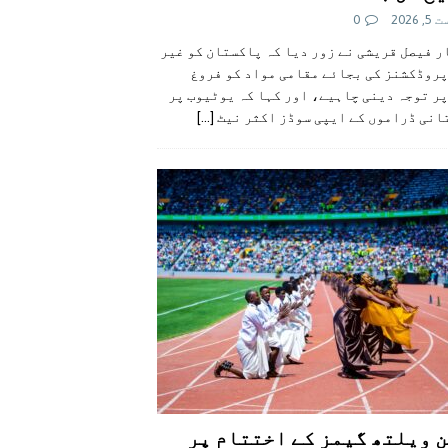
 2026
0
 فیصل قریشی نے زور دیا کہ پاکستان کو غیر
پروڈکشنز کی بجائے مقامی مواد کو فروغ
ر توجہ دینی چاہیے، اور کہا کہ یوٹیوب پر
انی ڈراموں کے ایپی سوڈز اکثر نیٹ
[...]
 ویلتھ گیمز کے اختتام پر