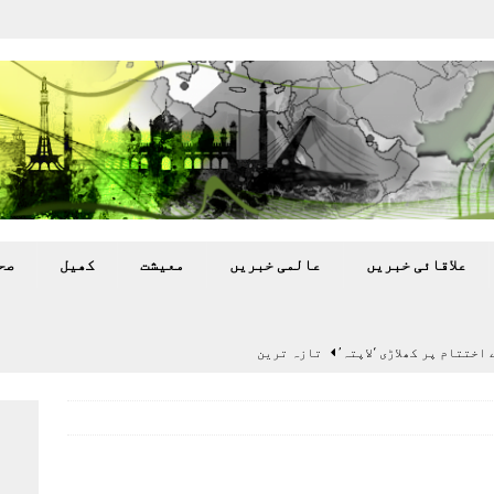
علاقائی خبريں
عالمی خبريں
معيشت
کھيل
صح
اختتام پر کھلاڑی ‘لاپتہ’
تازہ ترين
سٹیڈیم پر کام جلد شروع کرنے کا فیصلہ کر لیا
پاکستان
 گرمی’ کی لپیٹ میں
تازہ ترين
گا.
تازہ ترين