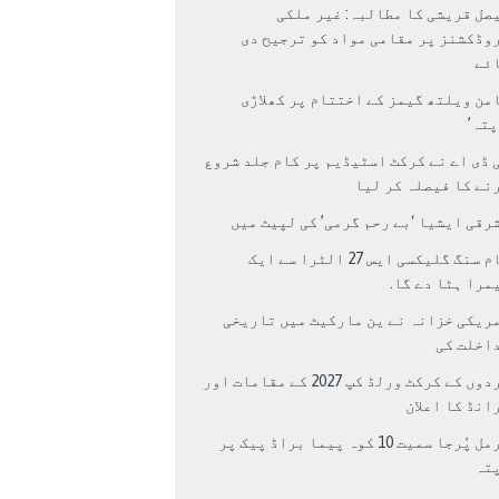
صل قریشی کا مطالبہ: غیر ملکی
وڈکشنز پر مقامی مواد کو ترجیح دی
ئے
من ویلتھ گیمز کے اختتام پر کھلاڑی
اپتہ’
 ڈی اے نے کرکٹ اسٹیڈیم پر کام جلد شروع
نے کا فیصلہ کر لیا
رقی ایشیا ‘بے رحم گرمی’ کی لپیٹ میں
سام سنگ گلیکسی ایس 27 الٹرا سے ایک
مرا ہٹا دے گا.
ریکی خزانہ نے ین مارکیٹ میں تاریخی
اخلت کی
مردوں کے کرکٹ ورلڈ کپ 2027 کے مقامات اور
انڈ کا اعلان
نرمل پُرجا سمیت 10 کوہ پیما براڈ پیک پر
پتہ