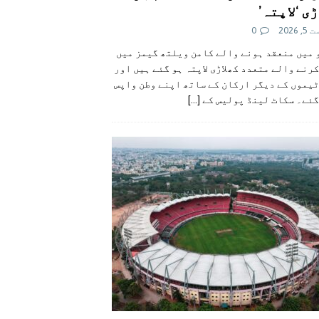
ی ‘لاپتہ’
 2026
0
 میں منعقد ہونے والے کامن ویلتھ گیمز میں
رنے والے متعدد کھلاڑی لاپتہ ہو گئے ہیں اور
یموں کے دیگر ارکان کے ساتھ اپنے وطن واپس
گئے۔ سکاٹ لینڈ پولیس کے
[...]