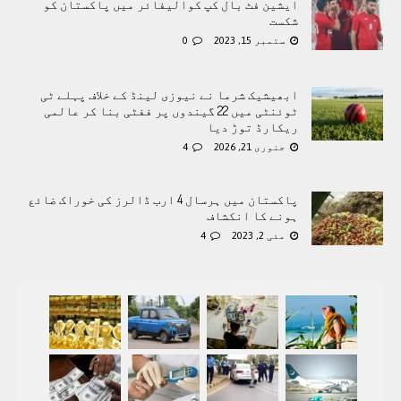
ایشین فٹ بال کپ کوالیفائر میں پاکستان کو
شکست
ستمبر 15, 2023
0
ابھیشیک شرما نے نیوزی لینڈ کے خلاف پہلے ٹی
ٹوئنٹی میں 22 گیندوں پر ففٹی بنا کر عالمی
ریکارڈ توڑ دیا
جنوری 21, 2026
4
پاکستان میں ہرسال 4 ارب ڈالرز کی خوراک ضائع
ہونے کا انکشاف
مئی 2, 2023
4