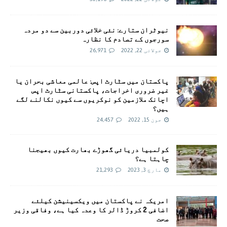
نیوٹران ستارے: نئی خلائی دوربین سے دو مردہ
سورجوں کے تصادم کا نظارہ
جولائی 22, 2022
26,971
پاکستان میں سٹارٹ اپس: عالمی معاشی بحران یا
غیر ضروری اخراجات، پاکستانی سٹارٹ اپس
اچانک ملازمین کو نوکریوں سے کیوں نکالنے لگے
ہیں؟
جون 15, 2022
24,457
کولمبیا دریائی گھوڑے بھارت کیوں بھیجنا
چاہتا ہے؟
مارچ 3, 2023
21,293
امريکہ نے پاکستان میں ویکسینیشن کیلئے
اضافی 2 کروڑ ڈالر کا وعدہ کیا ہے، وفاقی وزیر
صحت