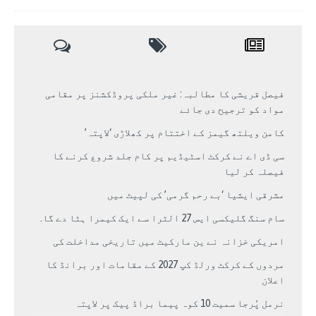
فیصل قریشی کا مطالبہ: غیر ملکی پروڈکشنز پر مقامی
مواد کو ترجیح دی جائے
کامن ویلتھ گیمز کے اختتام پر کھلاڑی ‘لاپتہ’
سی ڈی اے نے کرکٹ اسٹیڈیم پر کام جلد شروع کرنے کا
فیصلہ کر لیا
مشرقی ایشیا ‘بے رحم گرمی’ کی لپیٹ میں
سام سنگ گلیکسی ایس 27 الٹرا سے ایک کیمرا ہٹا دے گا.
امریکی خزانہ نے ین مارکیٹ میں تاریخی مداخلت کی
مردوں کے کرکٹ ورلڈ کپ 2027 کے مقامات اور برانڈ کا
اعلان
نرمل پُرجا سمیت 10 کوہ پیما براڈ پیک پر لاپتہ