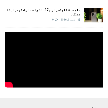
سام سنگ گلیکسی ایس 27 الٹرا سے ایک کیمرا ہٹا
دے گا.
اگست 3, 2026
0
زمرے