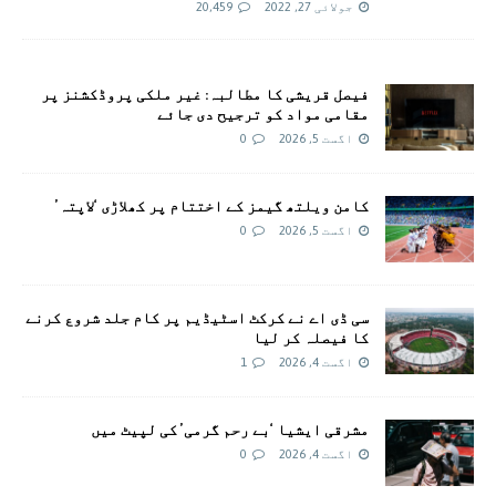
جولائی 27, 2022
20,459
فیصل قریشی کا مطالبہ: غیر ملکی پروڈکشنز پر
مقامی مواد کو ترجیح دی جائے
اگست 5, 2026
0
کامن ویلتھ گیمز کے اختتام پر کھلاڑی ‘لاپتہ’
اگست 5, 2026
0
سی ڈی اے نے کرکٹ اسٹیڈیم پر کام جلد شروع کرنے
کا فیصلہ کر لیا
اگست 4, 2026
1
مشرقی ایشیا ‘بے رحم گرمی’ کی لپیٹ میں
اگست 4, 2026
0