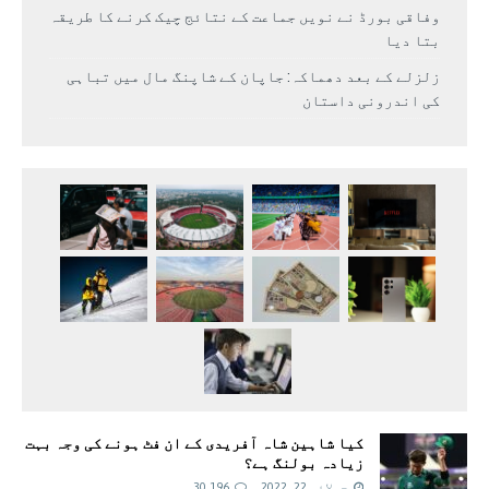
وفاقی بورڈ نے نویں جماعت کے نتائج چیک کرنے کا طریقہ
بتا دیا
زلزلے کے بعد دھماکہ: جاپان کے شاپنگ مال میں تباہی
کی اندرونی داستان
کیا شاہین شاہ آفریدی کے ان فٹ ہونے کی وجہ بہت
زیادہ بولنگ ہے؟
جولائی 22, 2022
30,196