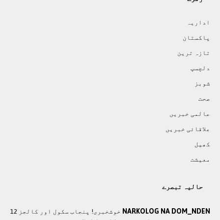
اداريہ
پاکستان
تازہ ترين
دلچسپ
شوبز
صحت
عالمی خبريں
علاقائی خبريں
کھيل
معيشت
حالیہ تبصرے
NARKOLOG NA DOM_NDEN
خوشخبری! پنجاب سکول اور کالجز 12