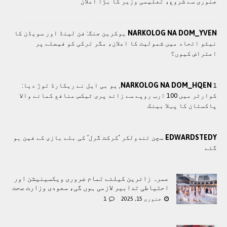
جنوری سے شروع، تعلیمی وزیر کا بڑا اعلان
NARKOLOG NA DOM_YVEN
یوکرین جنگ: فن لینڈ اور سویڈن کا
نیٹو اتحاد میں شمولیت کا اعلان، مگر ترکی کو فیصلے پر
اعتراض کیوں؟
NARKOLOG NA DOM_HQEN
1, یو بی ایل نے ریکارڈ توڑ دیا:
کوارٹر میں 100 ارب روپے سے زائد پری ٹیکس منافع کمانے والا
پاکستان کا پہلا بینک
EDWARDSTEDY
سچن تندولکر ’کرکٹ گرل‘ کی بلے بازی کے فین ہو
گئے
عمرہ زائرین کیلئے تمام ضروری ویکسینیشن اور
احتیاطی تدابیر لازمی ہوں گی، سعودی وزارت صحت
جنوری 15, 2025
1