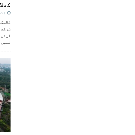
کھلاڑ
اگست 5,
گلاسگو
شرکت ک
اپنی ٹ
نہیں 