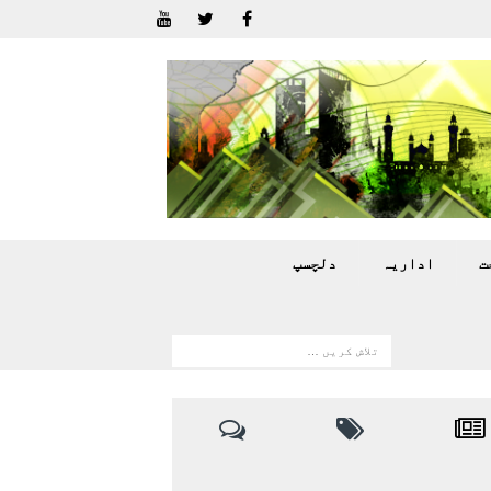
ت
اداريہ
دلچسپ