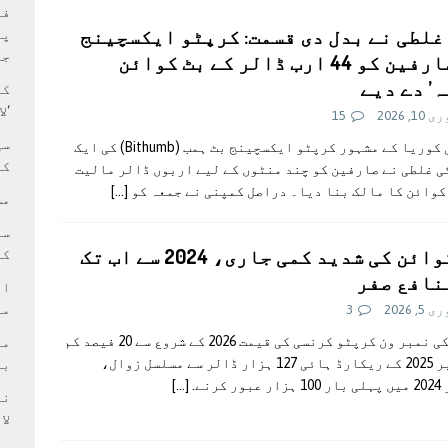
بہ: غیر ملکی پروڈکشنز پر مقامی مواد کو ترجیح دی جائے
فی
غلطی نے بدل دی قسمت: کرپٹو ایکسچینج
پر
جا
نے صارفین کو 44 ارب ڈالر کے بٹ کوائن
ہ’ دے دیے
کا
‘ل
1, 2026
15
سی
جنوبی کوریا کے مشہور کرپٹو ایکسچینج بٹ ہمب (Bithumb) کی ایک
کر
 غلطی نے صارفین کو چند منٹوں کے لیے اربوں ڈالر مالیت
کوائن کا مالک بنا دیا۔ دراصل کمپنی نے جمعہ کو
[…]
مش
بٹ کوائن کی شدید کمی جاری، 2024 سے اب تک
کی
نافع صفر
ام
مد
, 2026
3
دنیا کی نمبر ون کرپٹو کرنسی کی قیمت 2026 کے شروع سے 20 فیصد کم
اکتوبر 2025 کے ریکارڈ ہائی 127 ہزار ڈالر سے مسلسل زوال،
بر
ر کرنے.
[…]
لا