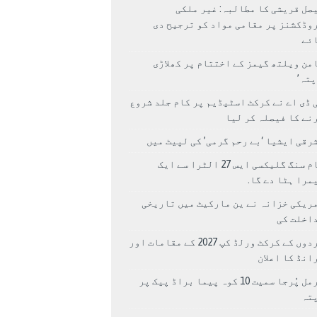
صل قریشی کا مطالبہ: غیر ملکی
وڈکشنز پر مقامی مواد کو ترجیح دی
ئے
من ویلتھ گیمز کے اختتام پر کھلاڑی
اپتہ’
 ڈی اے نے کرکٹ اسٹیڈیم پر کام جلد شروع
نے کا فیصلہ کر لیا
رقی ایشیا ‘بے رحم گرمی’ کی لپیٹ میں
سام سنگ گلیکسی ایس 27 الٹرا سے ایک
مرا ہٹا دے گا.
ریکی خزانہ نے ین مارکیٹ میں تاریخی
اخلت کی
مردوں کے کرکٹ ورلڈ کپ 2027 کے مقامات اور
انڈ کا اعلان
نرمل پُرجا سمیت 10 کوہ پیما براڈ پیک پر
پتہ