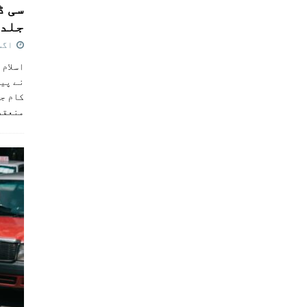
سی ڈ
جلد 
اگست 4,
اسلام 
نے پی
کام جل
منعقد