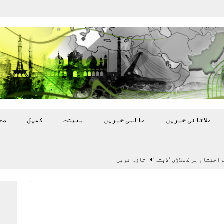
علاقائی خبريں
عالمی خبريں
معيشت
کھيل
صح
اختتام پر کھلاڑی ‘لاپتہ’
تازہ ترين
سٹیڈیم پر کام جلد شروع کرنے کا فیصلہ کر لیا
پاکستان
 گرمی’ کی لپیٹ میں
تازہ ترين
گا.
تازہ ترين