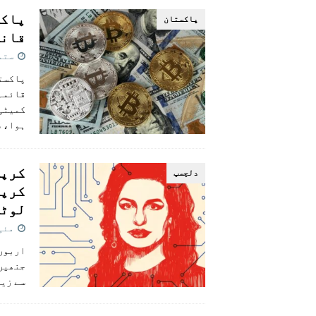
پاکس
پاکستان
قانو
ستمبر 2
پاکستا
قائمہ 
کمیٹی 
ہوا، 
کرپٹ
دلچسپ
کرپٹ
لوٹے
مئی 16, 2
اربوں 
جنھیں 
سے زیا