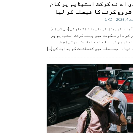
ی اے نے کرکٹ اسٹیڈیم پر کام
شروع کرنے کا فیصلہ کر لیا
 2026
1
آباد: کیپیٹل ڈیولپمنٹ اتھارٹی (سی ڈی اے)
ر کو دارلحکومت میں پہلے کرکٹ اسٹیڈیم پر
د شروع کرنے کے لیے ایک مشاورتی اجلاس
 کیا۔ اس سلسلے میں کنسلٹنٹ کو ہدایت کی
[...]