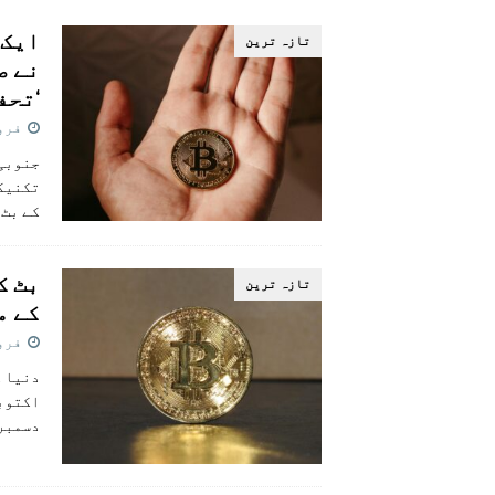
[ اگست 5, 2026 ]
فیصل قریشی کا مطال
ایک 
تازہ ترين
پاکستان
‘تحف
فروری 0
تکنیکی
کے بٹ 
تازہ ترين
کے م
فروری 5
دسمبر 2024 میں پہلی بار 100 ہزار عبو