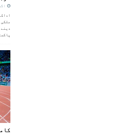
اگست 5,
اداکار
ملکی 
دینے پ
پاکست
کامن