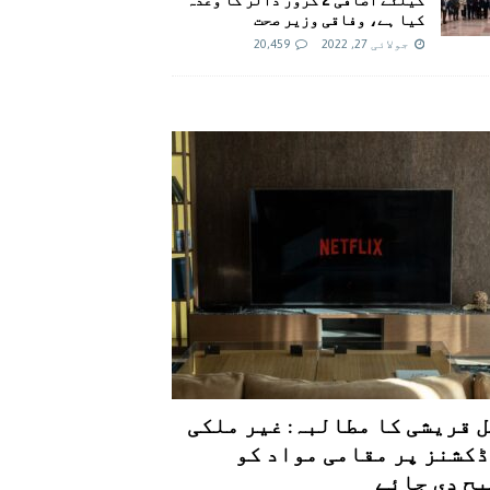
کیا ہے، وفاقی وزیر صحت
جولائی 27, 2022
20,459
 قریشی کا مطالبہ: غیر ملکی
کشنز پر مقامی مواد کو
ح دی جائے