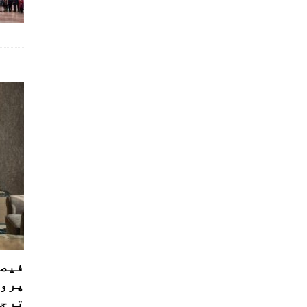
فیصل
پروڈ
ترجی