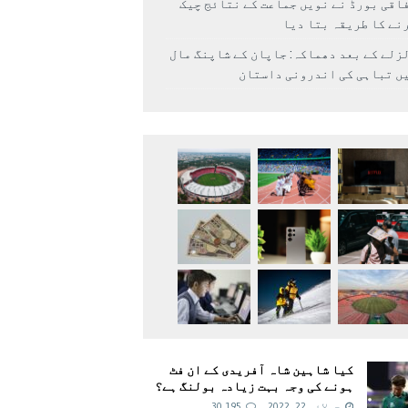
اقی بورڈ نے نویں جماعت کے نتائج چیک
نے کا طریقہ بتا دیا
زلے کے بعد دھماکہ: جاپان کے شاپنگ مال
ں تباہی کی اندرونی داستان
کیا شاہین شاہ آفریدی کے ان فٹ
ہونے کی وجہ بہت زیادہ بولنگ ہے؟
جولائی 22, 2022
30,195