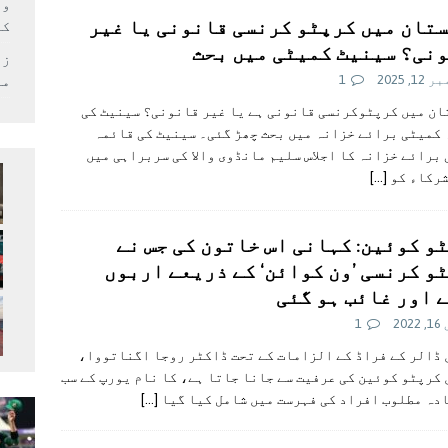
وف
تان میں کرپٹو کرنسی قانونی یا غیر
کر
نی؟ سینیٹ کمیٹی میں بحث
زل
1, 2025
1
می
ن میں کرپٹوکرنسی قانونی ہے یا غیر قانونی؟ سینیٹ کی
کمیٹی برائے خزانہ میں بحث چھڑ گئی۔ سینیٹ کی قائمہ
برائے خزانہ کا اجلاس سلیم مانڈوی والا کی سربراہی میں
شرکاء کو
[…]
و کوئین: کہانی اس خاتون کی جس نے
و کرنسی ’ون کوائن‘ کے ذریعے اربوں
 اور غائب ہو گئی
202
1
ڈالر کے فراڈ کے الزامات کے تحت ڈاکٹر روجا اگناتووا،
کرپٹو کوئین کی عرفیت سے جانا جاتا ہے، کا نام یورپ کے سب
دہ مطلوب افراد کی فہرست میں شامل کیا گیا
[…]