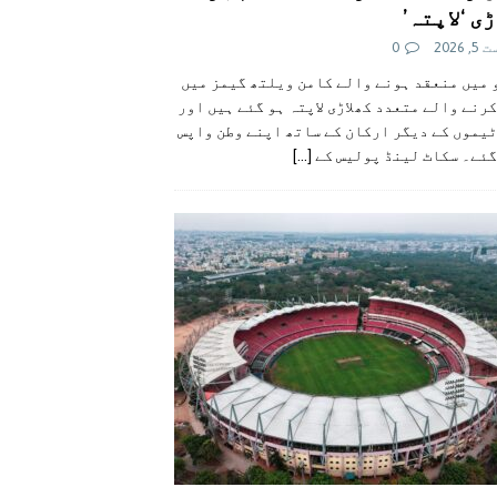
ی ‘لاپتہ’
 2026
0
 میں منعقد ہونے والے کامن ویلتھ گیمز میں
رنے والے متعدد کھلاڑی لاپتہ ہو گئے ہیں اور
یموں کے دیگر ارکان کے ساتھ اپنے وطن واپس
گئے۔ سکاٹ لینڈ پولیس کے
[...]