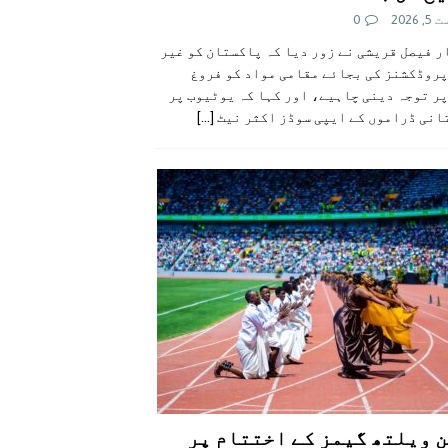
 2026
0
 فیصل قریشی نے زور دیا کہ پاکستان کو غیر
پروڈکشنز کی بجائے مقامی مواد کو فروغ
ر توجہ دینی چاہیے، اور کہا کہ یوٹیوب پر
انی ڈراموں کے ایپی سوڈز اکثر نیٹ
[...]
 ویلتھ گیمز کے اختتام پر