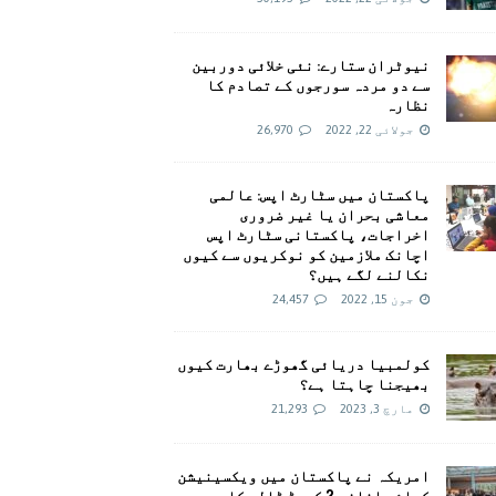
نیوٹران ستارے: نئی خلائی دوربین
سے دو مردہ سورجوں کے تصادم کا
نظارہ
جولائی 22, 2022
26,970
پاکستان میں سٹارٹ اپس: عالمی
معاشی بحران یا غیر ضروری
اخراجات، پاکستانی سٹارٹ اپس
اچانک ملازمین کو نوکریوں سے کیوں
نکالنے لگے ہیں؟
جون 15, 2022
24,457
کولمبیا دریائی گھوڑے بھارت کیوں
بھیجنا چاہتا ہے؟
مارچ 3, 2023
21,293
امريکہ نے پاکستان میں ویکسینیشن
کیلئے اضافی 2 کروڑ ڈالر کا وعدہ