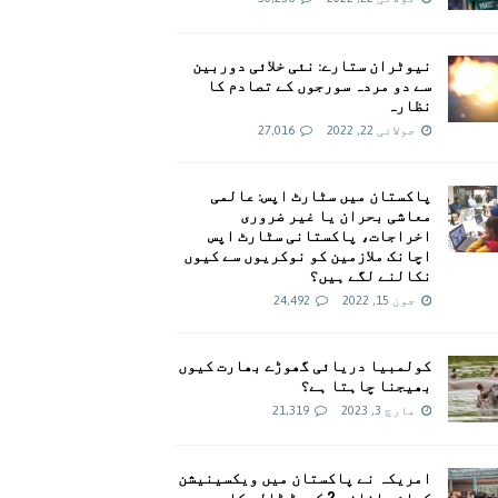
نیوٹران ستارے: نئی خلائی دوربین
سے دو مردہ سورجوں کے تصادم کا
نظارہ
جولائی 22, 2022
27,016
پاکستان میں سٹارٹ اپس: عالمی
معاشی بحران یا غیر ضروری
اخراجات، پاکستانی سٹارٹ اپس
اچانک ملازمین کو نوکریوں سے کیوں
نکالنے لگے ہیں؟
جون 15, 2022
24,492
کولمبیا دریائی گھوڑے بھارت کیوں
بھیجنا چاہتا ہے؟
مارچ 3, 2023
21,319
امريکہ نے پاکستان میں ویکسینیشن
کیلئے اضافی 2 کروڑ ڈالر کا وعدہ