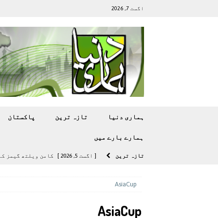
اگست 7, 2026
ہماری دنیا
تازہ ترين
پاکستان
ہمارے بارے ميں
تازہ ترين
[ اگست 5, 2026 ]
کامن ویلتھ گیمز کے 
[ اگست 4, 2026 ]
سی ڈی اے نے کرکٹ ا
AsiaCup
[ اگست 4, 2026 ]
مشرقی ایشیا ‘بے رحم
AsiaCup
[ اگست 3, 2026 ]
سام سنگ گلیکسی ایس 27 الٹرا سے ایک کیمرا ہٹا دے 