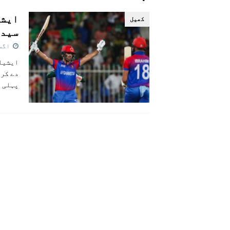
[ اگست 5, 2026 ]
فیصل قریشی کا مطال
ایشی
کھيل
پاکستان
سیدھ
اگست 31,
ایشیا 
دے کر 
پہلی ٹ