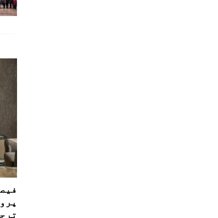
فیصل
پروڈ
ترجی