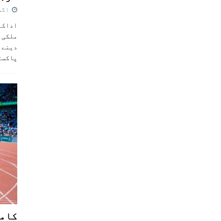
اگست 5,
اداکار
ملکی 
دینے پ
پاکست
کامن