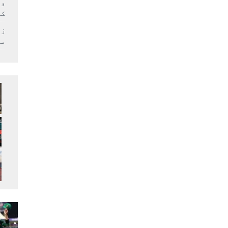
وف
کر
زل
می