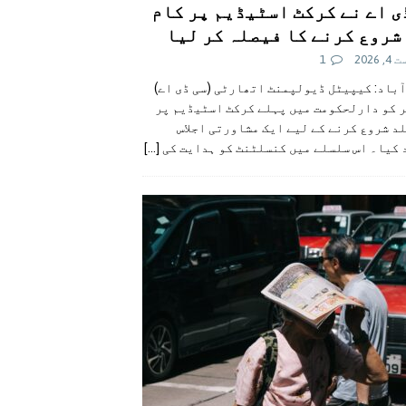
ی اے نے کرکٹ اسٹیڈیم پر کام
شروع کرنے کا فیصلہ کر لیا
 2026
1
آباد: کیپیٹل ڈیولپمنٹ اتھارٹی (سی ڈی اے)
ر کو دارلحکومت میں پہلے کرکٹ اسٹیڈیم پر
د شروع کرنے کے لیے ایک مشاورتی اجلاس
 کیا۔ اس سلسلے میں کنسلٹنٹ کو ہدایت کی
[...]