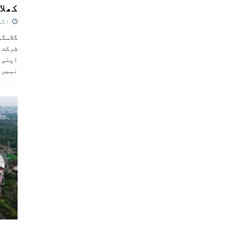
کھلاڑ
اگست 5,
گلاسگو
شرکت ک
اپنی ٹ
نہیں 