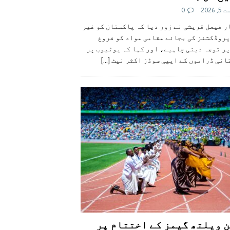
 2026
0
 فیصل قریشی نے زور دیا کہ پاکستان کو غیر
پروڈکشنز کی بجائے مقامی مواد کو فروغ
ر توجہ دینی چاہیے، اور کہا کہ یوٹیوب پر
انی ڈراموں کے ایپی سوڈز اکثر نیٹ
[...]
 ویلتھ گیمز کے اختتام پر