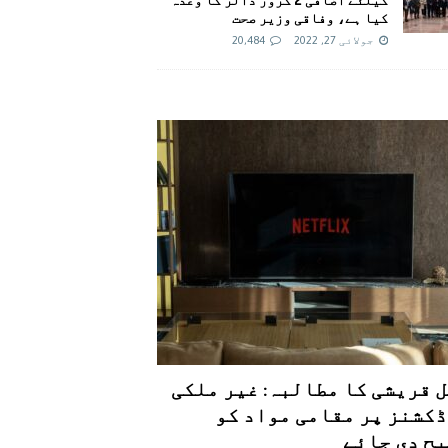
کیا ہے، وفاقی وزیر صحت
جولائی 27, 2022
20,484
 قریشی کا مطالبہ: غیر ملکی
کشنز پر مقامی مواد کو
ح دی جائے