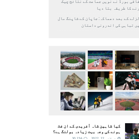
اقی بورڈ نے نویں جماعت کے نتائج چیک
نے کا طریقہ بتا دیا
زلے کے بعد دھماکہ: جاپان کے شاپنگ مال
ں تباہی کی اندرونی داستان
کیا شاہین شاہ آفریدی کے ان فٹ
ہونے کی وجہ بہت زیادہ بولنگ ہے؟
جولائی 22, 2022
30,236