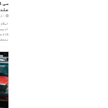
سی ڈ
جلد 
اگست 4,
اسلام 
نے پی
کام جل
منعقد