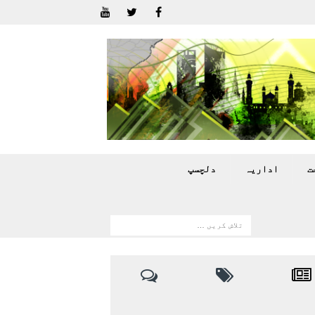
ت
اداريہ
دلچسپ