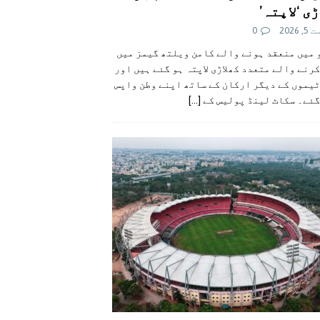
ی ‘لاپتہ’
 2026
0
 میں منعقد ہونے والے کامن ویلتھ گیمز میں
رنے والے متعدد کھلاڑی لاپتہ ہو گئے ہیں اور
یموں کے دیگر ارکان کے ساتھ اپنے وطن واپس
گئے۔ سکاٹ لینڈ پولیس کے
[...]