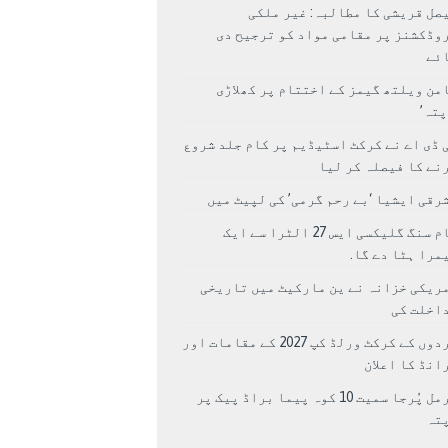
صل قریشی کا مطالبہ: غیر ملکی
وڈکشنز پر مقامی مواد کو ترجیح دی
ئے
من ویلتھ گیمز کے اختتام پر کھلاڑی
اپتہ’
 ڈی اے نے کرکٹ اسٹیڈیم پر کام جلد شروع
نے کا فیصلہ کر لیا
رقی ایشیا ‘بے رحم گرمی’ کی لپیٹ میں
سام سنگ گلیکسی ایس 27 الٹرا سے ایک
مرا ہٹا دے گا.
ریکی خزانہ نے ین مارکیٹ میں تاریخی
اخلت کی
مردوں کے کرکٹ ورلڈ کپ 2027 کے مقامات اور
انڈ کا اعلان
نرمل پُرجا سمیت 10 کوہ پیما براڈ پیک پر
پتہ