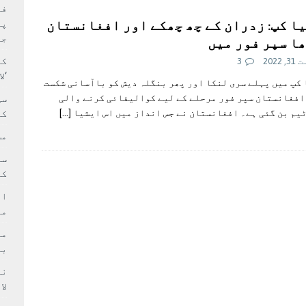
بہ: غیر ملکی پروڈکشنز پر مقامی مواد کو ترجیح دی جائے
فی
ا کپ: زدران کے چھ چھکے اور افغانستان
پر
جا
ا سپر فور میں
کا
 2022
3
‘ل
کپ میں پہلے سری لنکا اور پھر بنگلہ دیش کو باآسانی شکست
افغانستان سپر فور مرحلے کے لیے کوالیفائی کرنے والی
سی
یم بن گئی ہے۔ افغانستان نے جس انداز میں اس ایشیا
[…]
کر
مش
کی
ام
مد
بر
لا