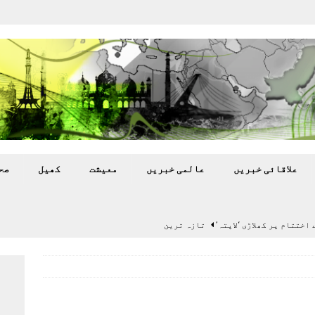
علاقائی خبريں
عالمی خبريں
معيشت
کھيل
صح
اختتام پر کھلاڑی ‘لاپتہ’
تازہ ترين
سٹیڈیم پر کام جلد شروع کرنے کا فیصلہ کر لیا
پاکستان
 گرمی’ کی لپیٹ میں
تازہ ترين
گا.
تازہ ترين