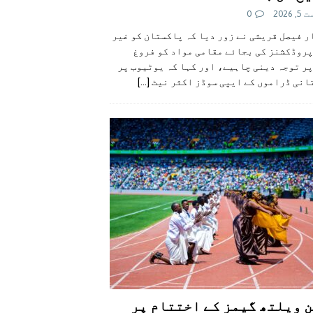
 2026
0
 فیصل قریشی نے زور دیا کہ پاکستان کو غیر
پروڈکشنز کی بجائے مقامی مواد کو فروغ
ر توجہ دینی چاہیے، اور کہا کہ یوٹیوب پر
انی ڈراموں کے ایپی سوڈز اکثر نیٹ
[...]
 ویلتھ گیمز کے اختتام پر