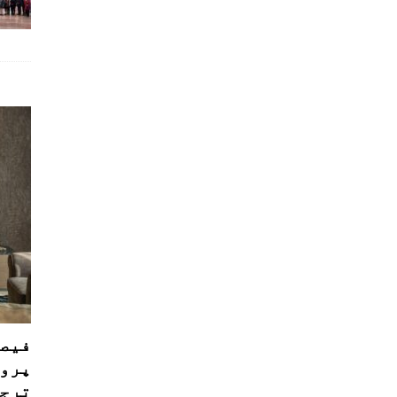
فیصل
پروڈ
ترجی