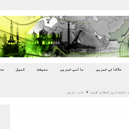
علاقائی خبريں
عالمی خبريں
معيشت
کھيل
صح
اختتام پر کھلاڑی ‘لاپتہ’
تازہ ترين
سٹیڈیم پر کام جلد شروع کرنے کا فیصلہ کر لیا
پاکستان
 گرمی’ کی لپیٹ میں
تازہ ترين
گا.
تازہ ترين