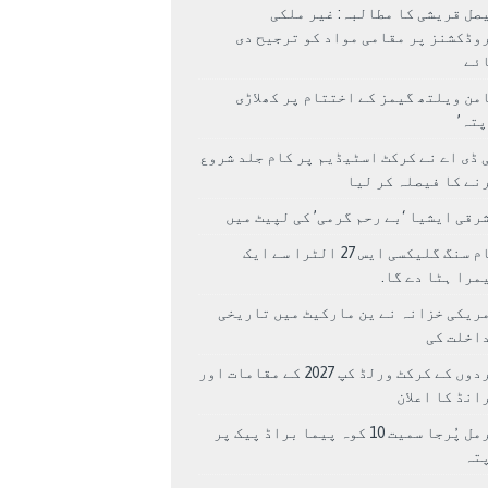
صل قریشی کا مطالبہ: غیر ملکی
وڈکشنز پر مقامی مواد کو ترجیح دی
ئے
من ویلتھ گیمز کے اختتام پر کھلاڑی
اپتہ’
 ڈی اے نے کرکٹ اسٹیڈیم پر کام جلد شروع
نے کا فیصلہ کر لیا
رقی ایشیا ‘بے رحم گرمی’ کی لپیٹ میں
سام سنگ گلیکسی ایس 27 الٹرا سے ایک
مرا ہٹا دے گا.
ریکی خزانہ نے ین مارکیٹ میں تاریخی
اخلت کی
مردوں کے کرکٹ ورلڈ کپ 2027 کے مقامات اور
انڈ کا اعلان
نرمل پُرجا سمیت 10 کوہ پیما براڈ پیک پر
پتہ