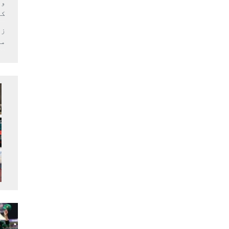
وف
کر
زل
می