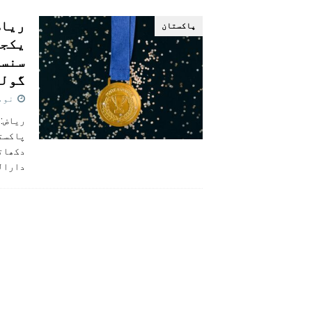
[ اگست 5, 2026 ]
فیصل قریشی کا مطال
ریاض
پاکستان
پاکستان
یکجہ
سنسن
گولڈ
نومبر 0
پاکست
دکھاتے
دارال