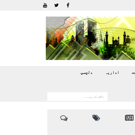
ت
اداريہ
دلچسپ