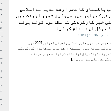
بہ: غیر ملکی پروڈکشنز پر مقامی مواد کو ترجیح دی جائے
فی
: پاکستان کا فخر ارشد ندیم نے اسلامی
پر
جا
تی کھیلوں میں جيولين تھرو ایونٹ میں
ی خیز کارکردگی کا مظاہرہ کرتے ہوئے
کا
 میڈل اپنے نام کر لیا
‘ل
2, 2025
1,183
سی
کر
ریاض: سعودی عرب میں جاری اسلامی یکجہتی کھیلوں 2025 میں
ان کے جیولن تھرو چیمپئن ارشد ندیم نے شاندار کارکردگی
مش
 ہوئے گولڈ میڈل اپنے نام کر لیا۔ سعودی عرب کے
حکومت ریاض میں جاری
[…]
کی
ام
مد
بر
لا