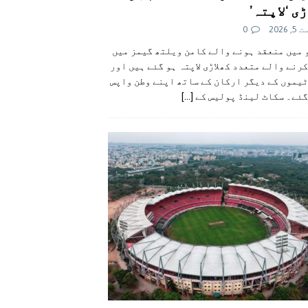
ی ‘لاپتہ’
 2026
0
 میں منعقد ہونے والے کامن ویلتھ گیمز میں
رنے والے متعدد کھلاڑی لاپتہ ہو گئے ہیں اور
یموں کے دیگر ارکان کے ساتھ اپنے وطن واپس
گئے۔ سکاٹ لینڈ پولیس کے
[...]