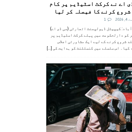
ی اے نے کرکٹ اسٹیڈیم پر کام
شروع کرنے کا فیصلہ کر لیا
 2026
1
آباد: کیپیٹل ڈیولپمنٹ اتھارٹی (سی ڈی اے)
ر کو دارلحکومت میں پہلے کرکٹ اسٹیڈیم پر
د شروع کرنے کے لیے ایک مشاورتی اجلاس
 کیا۔ اس سلسلے میں کنسلٹنٹ کو ہدایت کی
[...]