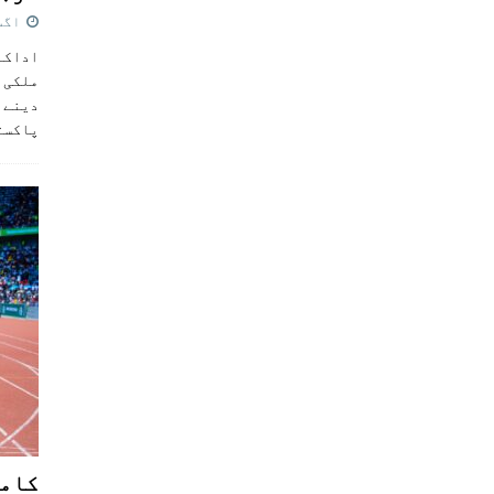
اگست 5,
اداکار
ملکی 
دینے پ
پاکست
کامن