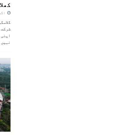
کھلاڑ
اگست 5,
گلاسگو
شرکت ک
اپنی ٹ
نہیں 