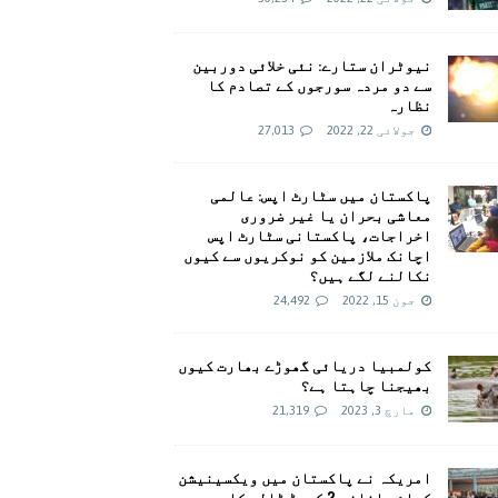
نیوٹران ستارے: نئی خلائی دوربین
سے دو مردہ سورجوں کے تصادم کا
نظارہ
جولائی 22, 2022
27,013
پاکستان میں سٹارٹ اپس: عالمی
معاشی بحران یا غیر ضروری
اخراجات، پاکستانی سٹارٹ اپس
اچانک ملازمین کو نوکریوں سے کیوں
نکالنے لگے ہیں؟
جون 15, 2022
24,492
کولمبیا دریائی گھوڑے بھارت کیوں
بھیجنا چاہتا ہے؟
مارچ 3, 2023
21,319
امريکہ نے پاکستان میں ویکسینیشن
کیلئے اضافی 2 کروڑ ڈالر کا وعدہ