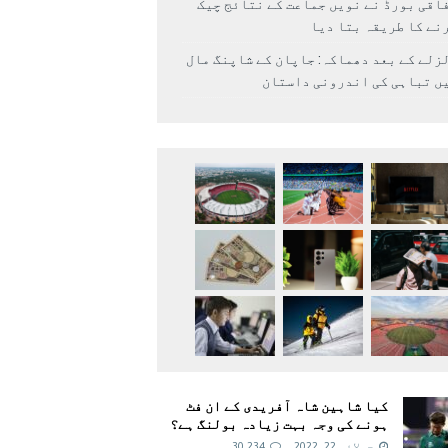
اقی بورڈ نے نویں جماعت کے نتائج چیک
نے کا طریقہ بتا دیا
زلے کے بعد دھماکہ: جاپان کے شاپنگ مال
ں تباہی کی اندرونی داستان
کیا شاہین شاہ آفریدی کے ان فٹ
ہونے کی وجہ بہت زیادہ بولنگ ہے؟
جولائی 22, 2022
30,234