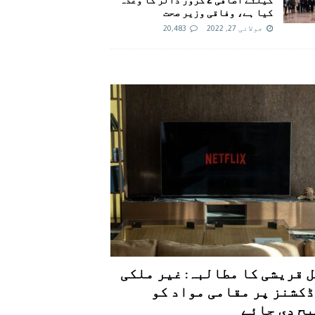
کیا ہے، وفاقی وزیر صحت
جولائی 27, 2022
20,483
 قریشی کا مطالبہ: غیر ملکی
کشنز پر مقامی مواد کو
ح دی جائے