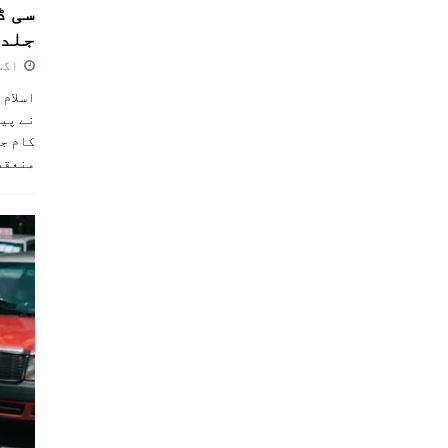
سی ڈ
جلد 
اگست 4,
اسلام 
نے پی
کام جل
منعقد