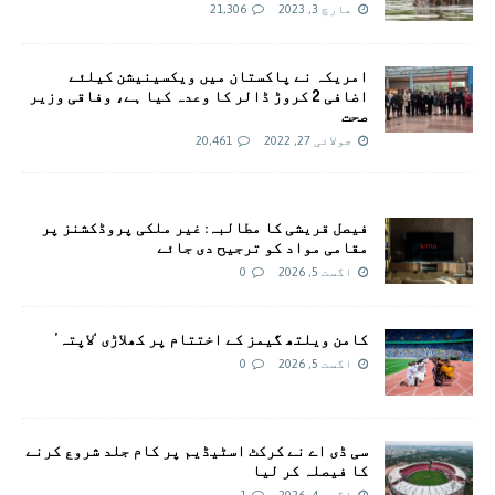
مارچ 3, 2023
21,306
امريکہ نے پاکستان میں ویکسینیشن کیلئے
اضافی 2 کروڑ ڈالر کا وعدہ کیا ہے، وفاقی وزیر
صحت
جولائی 27, 2022
20,461
فیصل قریشی کا مطالبہ: غیر ملکی پروڈکشنز پر
مقامی مواد کو ترجیح دی جائے
اگست 5, 2026
0
کامن ویلتھ گیمز کے اختتام پر کھلاڑی ‘لاپتہ’
اگست 5, 2026
0
سی ڈی اے نے کرکٹ اسٹیڈیم پر کام جلد شروع کرنے
کا فیصلہ کر لیا