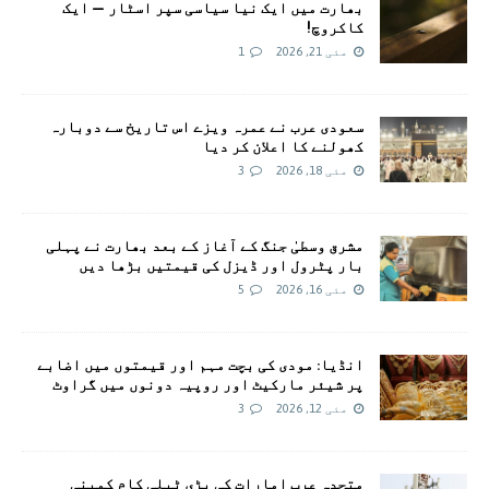
بھارت میں ایک نیا سیاسی سپر اسٹار — ایک
کاکروچ!
مئی 21, 2026
1
سعودی عرب نے عمرہ ویزے اس تاریخ سے دوبارہ
کھولنے کا اعلان کر دیا
مئی 18, 2026
3
مشرق وسطیٰ جنگ کے آغاز کے بعد بھارت نے پہلی
بار پٹرول اور ڈیزل کی قیمتیں بڑھا دیں
مئی 16, 2026
5
انڈیا: مودی کی بچت مہم اور قیمتوں میں اضابے
پر شیئر مارکیٹ اور روپیہ دونوں میں گراوٹ
مئی 12, 2026
3
متحدہ عرب امارات کی بڑی ٹیلی کام کمپنی