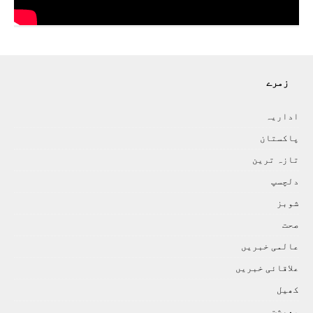
زمرے
اداريہ
پاکستان
تازہ ترين
دلچسپ
شوبز
صحت
عالمی خبريں
علاقائی خبريں
کھيل
معيشت