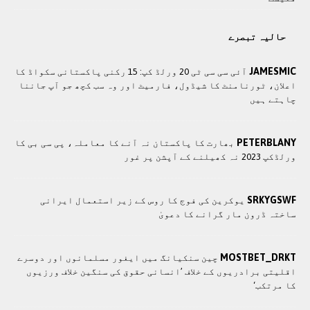
حالیہ تبصرے
JAMESMIC
آئی سی سی ٹی 20 ورلڈ کپ: 15 رکنی پاکستانی سکواڈ کا
اعلان، ٹورنامنٹ کا شیڈول، فارمیٹ اور وہ سب کچھ جو آپ جاننا
چاہتے ہیں
PETERBLANY
بھارت کا پاکستان نہ آنے کا معاملہ، پی سی بی کا
ورلڈکپ 2023 نہ کھیلنے کے آپشن پر غور
SRKYGSWF
یوکرین کی فوج کا روس کے زیر استعمال ایرانی
ساختہ ڈرون مار گرانے کا دعویٰ
MOSTBET_DRKT
چین سنکیانگ میں ایغور مسلمانوں اور دوسرے
اقلیتی برادريوں کے خلاف ’انسانی حقوق کی سنگین خلاف ورزیوں
کا مرتکب‘