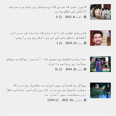
لاہور: غیر قانونی کڈنی سینٹر پر چھاپہ، سرغنہ
ڈاکٹر کی تلاش جاری
اگست 8, 2023
0
گھریلو تشدد کے الزامات کا سامنا کرنے والے
اشفاق اسحٰق ستی کی ٹی وی اسکرین پر واپسی
مئی 24, 2024
1
بھارت سے شکست پرنسیم شاہ آبدیدہ ہوگئے، سوشل
میڈیا پر ویڈیو وائرل
جون 10, 2024
15
پیڈل: پاکستان میں تیزی سے مقبول ہونے والا
منفرد کھیل جو سرمایہ کاروں کے لیے ’منافع بخش‘
اور سیکھنے میں ’آسان‘ ہے
جنوری 16, 2025
2,054