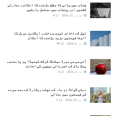
چناب میں پانی کا سطح بڑھنے کا امکان، بھارتی
کشمیر اور پنجاب میں مسلسل بارشیں
جولائی 21, 2026
6
تیل کے ذخائر تیزی سے ختم، ایگذون موبل کا
الرٹ: قیمتیں مزید بڑھنے کا امکان
جون 6, 2026
94
آئی سی سی بورڈ میٹنگ: کرکٹ کینیڈا پر پابندی،
پنک بال کے تجرباتی میچوں کی اجازت
جون 2, 2026
4
دبئی گولڈ: دو ماہ کے نچلے ریکارڈ کے بعد سونے
کی قیمتوں میں بحالی
مئی 29, 2026
4