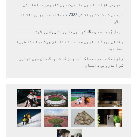
امریکی خزانہ نے ین مارکیٹ میں تاریخی مداخلت کی
مردوں کے کرکٹ ورلڈ کپ 2027 کے مقامات اور برانڈ کا
اعلان
نرمل پُرجا سمیت 10 کوہ پیما براڈ پیک پر لاپتہ
وفاقی بورڈ نے نویں جماعت کے نتائج چیک کرنے کا طریقہ
بتا دیا
زلزلے کے بعد دھماکہ: جاپان کے شاپنگ مال میں تباہی
کی اندرونی داستان