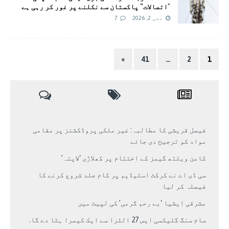
"اتصالات” پاکستان سے نکلنے پر غور کر رہی ہے
مئی 2, 2026
7
»
41
…
2
1
فیصل قریشی کا مطالبہ: غیر ملکی پروڈکشنز پر مقامی
مواد کو ترجیح دی جائے
کامن ویلتھ گیمز کے اختتام پر کھلاڑی ‘لاپتہ’
سی ڈی اے نے کرکٹ اسٹیڈیم پر کام جلد شروع کرنے کا
فیصلہ کر لیا
مشرقی ایشیا ‘بے رحم گرمی’ کی لپیٹ میں
سام سنگ گلیکسی ایس 27 الٹرا سے ایک کیمرا ہٹا دے گا.