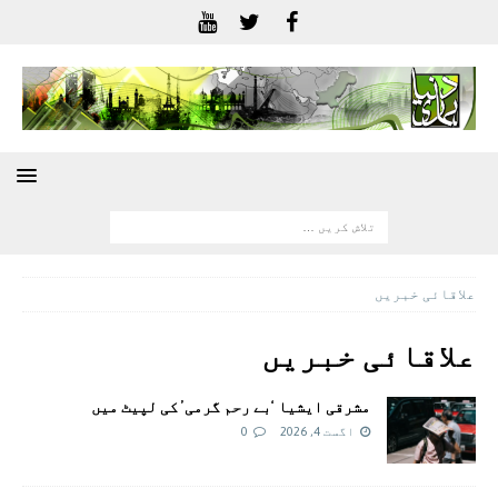
علاقائی خبريں
علاقائی خبريں
مشرقی ایشیا ‘بے رحم گرمی’ کی لپیٹ میں
اگست 4, 2026
0