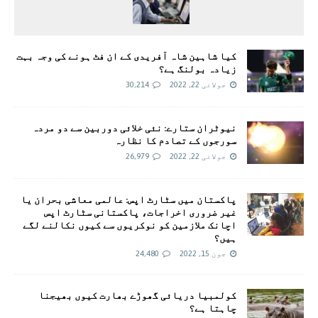
کیا شاہین شاہ آفریدی کے ان فٹ ہونے کی وجہ بہت
زیادہ بولنگ ہے؟
جولائی 22, 2022
30,214
نیوٹران ستارے: نئی خلائی دوربین سے دو مردہ
سورجوں کے تصادم کا نظارہ
جولائی 22, 2022
26,979
پاکستان میں سٹارٹ اپس: عالمی معاشی بحران یا
غیر ضروری اخراجات، پاکستانی سٹارٹ اپس
اچانک ملازمین کو نوکریوں سے کیوں نکالنے لگے
ہیں؟
جون 15, 2022
24,480
کولمبیا دریائی گھوڑے بھارت کیوں بھیجنا
چاہتا ہے؟