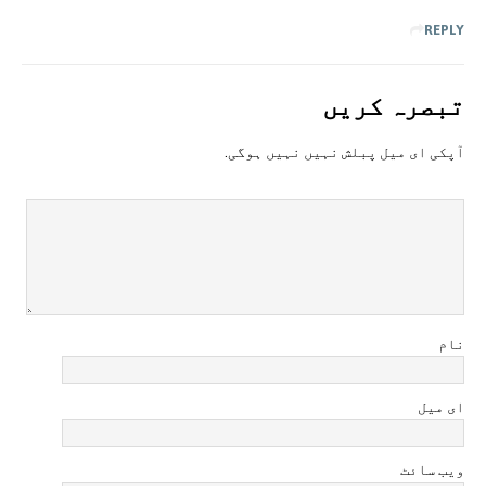
REPLY
تبصرہ کريں
آپکی ای ميل پبلش نہيں نہيں ہوگی.
نام
ای میل
ویب سائٹ