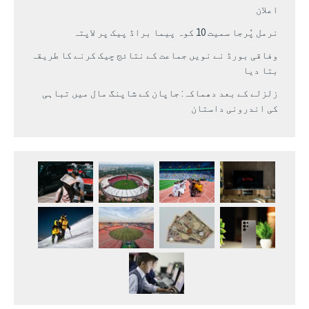
اعلان
نرمل پُرجا سمیت 10 کوہ پیما براڈ پیک پر لاپتہ
وفاقی بورڈ نے نویں جماعت کے نتائج چیک کرنے کا طریقہ
بتا دیا
زلزلے کے بعد دھماکہ: جاپان کے شاپنگ مال میں تباہی
کی اندرونی داستان