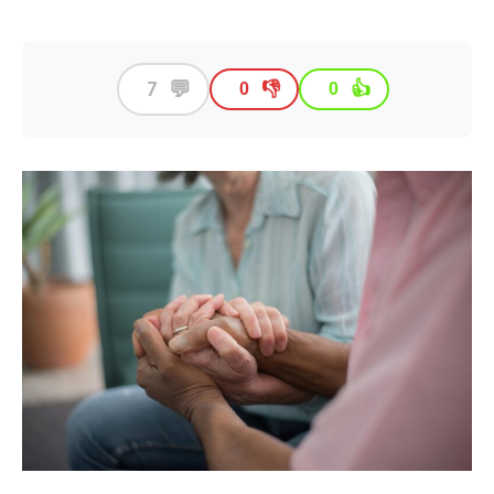
💬
7
👎
👍
0
0