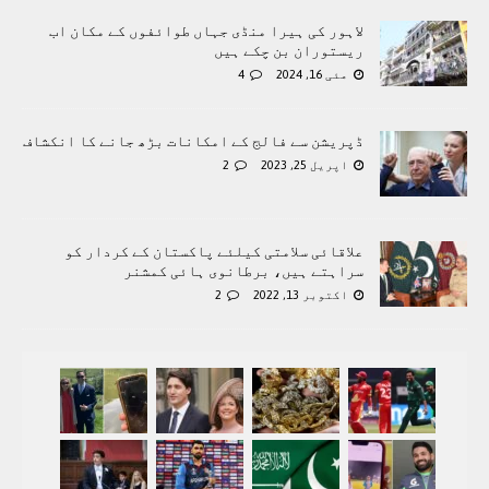
لاہور کی ہیرا منڈی جہاں طوائفوں کے مکان اب
ریستوران بن چکے ہیں
مئی 16, 2024
4
ڈپریشن سے فالج کے امکانات بڑھ جانے کا انکشاف
اپریل 25, 2023
2
علاقائی سلامتی کیلئے پاکستان کے کردار کو
سراہتے ہیں، برطانوی ہائی کمشنر
اکتوبر 13, 2022
2