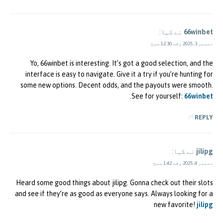
66winbet
نے کہا:
دسمبر 3, 2025 وقت 12:30 صبح
Yo, 66winbet is interesting. It’s got a good selection, and the
interface is easy to navigate. Give it a try if you’re hunting for
some new options. Decent odds, and the payouts were smooth.
.
See for yourself:
66winbet
REPLY
jilipg
نے کہا:
دسمبر 4, 2025 وقت 1:42 صبح
Heard some good things about jilipg. Gonna check out their slots
and see if they’re as good as everyone says. Always looking for a
new favorite!
jilipg