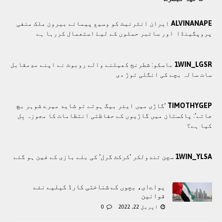
ALVINANAPE
ايران انٹرنيٹ کو وسيع پيمانے بيرون ملک منفی
پروپگينڈا اور سائبر حملوں کے ليۓ استعمال کررہا ہے
1WIN_LGSR
ماسکو: شطرنج کھیلنے والے روبوٹ نے اپنے مدِمقابل
سات سالہ بچے کی انگلی توڑ دی
TIMOTHYGEP
’گاڑی میں ایئر بیگ ہوتے تو شاید میرے شوہر بچ
جاتے‘: پاکستان میں گاڑیوں کے حفاظتی انتظامات کا مجوزہ بِل
کیا ہے؟
1WIN_YLSA
سچن تندولکر ’کرکٹ گرل‘ کی بلے بازی کے فین ہو گئے
یواےای، بچوں کے شناختی کارڈ کیلیے نئے
قوانین
اپریل 22, 2022
0