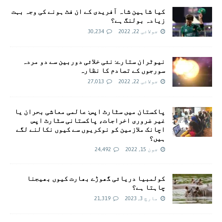
کیا شاہین شاہ آفریدی کے ان فٹ ہونے کی وجہ بہت
زیادہ بولنگ ہے؟
جولائی 22, 2022
30,234
نیوٹران ستارے: نئی خلائی دوربین سے دو مردہ
سورجوں کے تصادم کا نظارہ
جولائی 22, 2022
27,013
پاکستان میں سٹارٹ اپس: عالمی معاشی بحران یا
غیر ضروری اخراجات، پاکستانی سٹارٹ اپس
اچانک ملازمین کو نوکریوں سے کیوں نکالنے لگے
ہیں؟
جون 15, 2022
24,492
کولمبیا دریائی گھوڑے بھارت کیوں بھیجنا
چاہتا ہے؟
مارچ 3, 2023
21,319