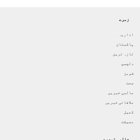
زمرے
اداريہ
پاکستان
تازہ ترين
دلچسپ
شوبز
صحت
عالمی خبريں
علاقائی خبريں
کھيل
معيشت
حالیہ تبصرے