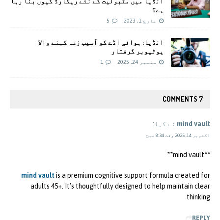
انڈیا میں مقبولیت کے نئے ریکارڈ کیوں بنا رہا
ہے؟
مارچ 1, 2023
5
انڈیا: ہوائی اڈے کو آسیب زدہ کہنے والا
یوٹیوبر گرفتار
ستمبر 24, 2025
1
7 COMMENTS
mind vault
نے کہا:
اکتوبر 14, 2025 وقت 8:34 صبح
**mind vault**
mind vault
is a premium cognitive support formula created for
adults 45+. It’s thoughtfully designed to help maintain clear
thinking
REPLY