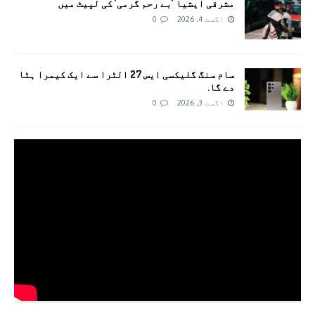
مشرقی ایشیا ‘بے رحم گرمی’ کی لپیٹ میں
اگست 4, 2026
0
سام سنگ گلیکسی ایس 27 الٹرا سے ایک کیمرا ہٹا
دے گا.
اگست 3, 2026
0