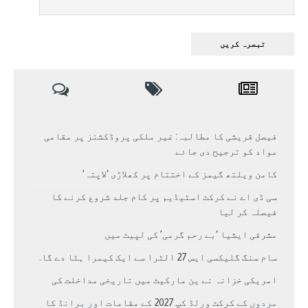
فیصل قریشی کا مطالبہ: غیر ملکی پروڈکشنز پر مقامی
مواد کو ترجیح دی جائے
کامن ویلتھ گیمز کے اختتام پر کھلاڑی ‘لاپتہ’
سی ڈی اے نے کرکٹ اسٹیڈیم پر کام جلد شروع کرنے کا
فیصلہ کر لیا
مشرقی ایشیا ‘بے رحم گرمی’ کی لپیٹ میں
سام سنگ گلیکسی ایس 27 الٹرا سے ایک کیمرا ہٹا دے گا.
امریکی خزانہ نے ین مارکیٹ میں تاریخی مداخلت کی
مردوں کے کرکٹ ورلڈ کپ 2027 کے مقامات اور برانڈ کا