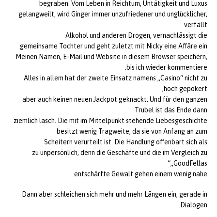
begraben. Vom Leben in Reichtum, Untätigkeit und Luxus
gelangweilt, wird Ginger immer unzufriedener und unglücklicher,
verfällt
Alkohol und anderen Drogen, vernachlässigt die
gemeinsame Tochter und geht zuletzt mit Nicky eine Affäre ein.
Meinen Namen, E-Mail und Website in diesem Browser speichern,
bis ich wieder kommentiere.
Alles in allem hat der zweite Einsatz namens „Casino“ nicht zu
hoch gepokert,
aber auch keinen neuen Jackpot geknackt. Und für den ganzen
Trubel ist das Ende dann
ziemlich lasch. Die mit im Mittelpunkt stehende Liebesgeschichte
besitzt wenig Tragweite, da sie von Anfang an zum
Scheitern verurteilt ist. Die Handlung offenbart sich als
zu unpersönlich, denn die Geschäfte und die im Vergleich zu
„GoodFellas“
entschärfte Gewalt gehen einem wenig nahe.
Dann aber schleichen sich mehr und mehr Längen ein, gerade in
Dialogen.