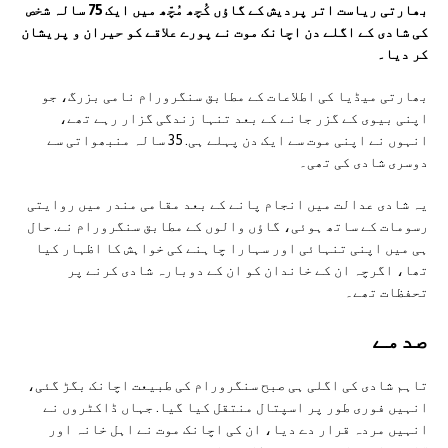
بھارتی ریاست اتر پردیش کے گاؤں کُچھ مُچّھ میں ایک 75 سالہ شخص
کی شادی کے اگلے دن اچانک موت نے پورے علاقے کو حیران و پریشان
کر دیا۔
بھارتی میڈیا کی اطلاعات کے مطابق سنگرورام نامی بزرگ، جو
اپنی بیوی کے گزر جانے کے بعد تنہا زندگی گزار رہے تھے،
انہوں نے اپنی موت سے ایک دن پہلے ہی. 35 سالہ منبھواتی سے
دوسری شادی کی تھی۔
یہ شادی عدالت میں انجام پانے کے بعد مقامی مندر میں روایتی
رسومات کے ساتھ ہوئی، گاؤں والوں کے مطابق سنگرورام نے. حال
ہی میں اپنی تنہائی اور سہارا چاہنے کی خواہش کا اظہار کیا
تھا، اگرچہ ان کے خاندان کو ان کے دوبارہ شادی کرنے پر
تحفظات تھے۔
صدمے
تاہم شادی کی اگلی ہی صبح سنگرورام کی طبیعت اچانک بگڑ گئی،
انہیں فوری طور پر اسپتال منتقل کیا گیا. جہاں ڈاکٹروں نے
انہیں مردہ قرار دے دیا، ان کی اچانک موت نے اہل خانہ اور