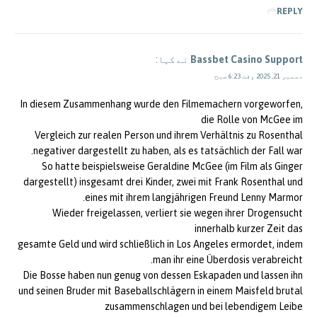
REPLY
Bassbet Casino Support
نے کہا:
دسمبر 21, 2025 وقت 6:23 صبح
In diesem Zusammenhang wurde den Filmemachern vorgeworfen,
die Rolle von McGee im
Vergleich zur realen Person und ihrem Verhältnis zu Rosenthal
negativer dargestellt zu haben, als es tatsächlich der Fall war.
So hatte beispielsweise Geraldine McGee (im Film als Ginger
dargestellt) insgesamt drei Kinder, zwei mit Frank Rosenthal und
eines mit ihrem langjährigen Freund Lenny Marmor.
Wieder freigelassen, verliert sie wegen ihrer Drogensucht
innerhalb kurzer Zeit das
gesamte Geld und wird schließlich in Los Angeles ermordet, indem
man ihr eine Überdosis verabreicht.
Die Bosse haben nun genug von dessen Eskapaden und lassen ihn
und seinen Bruder mit Baseballschlägern in einem Maisfeld brutal
zusammenschlagen und bei lebendigem Leibe