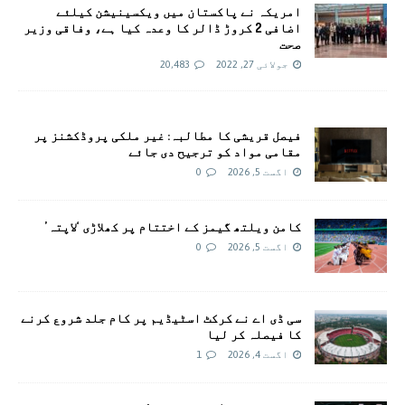
امريکہ نے پاکستان میں ویکسینیشن کیلئے
اضافی 2 کروڑ ڈالر کا وعدہ کیا ہے، وفاقی وزیر
صحت
جولائی 27, 2022
20,483
فیصل قریشی کا مطالبہ: غیر ملکی پروڈکشنز پر
مقامی مواد کو ترجیح دی جائے
اگست 5, 2026
0
کامن ویلتھ گیمز کے اختتام پر کھلاڑی ‘لاپتہ’
اگست 5, 2026
0
سی ڈی اے نے کرکٹ اسٹیڈیم پر کام جلد شروع کرنے
کا فیصلہ کر لیا
اگست 4, 2026
1