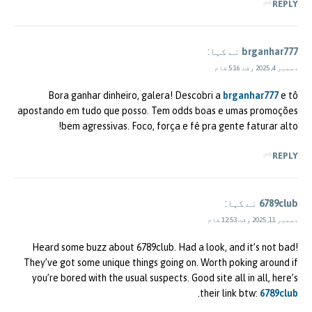
REPLY
brganhar777
نے کہا:
دسمبر 4, 2025 وقت 5:16 شام
Bora ganhar dinheiro, galera! Descobri a
brganhar777
e tô
apostando em tudo que posso. Tem odds boas e umas promoções
bem agressivas. Foco, força e fé pra gente faturar alto!
REPLY
6789club
نے کہا:
دسمبر 11, 2025 وقت 12:53 شام
Heard some buzz about 6789club. Had a look, and it’s not bad!
They’ve got some unique things going on. Worth poking around if
you’re bored with the usual suspects. Good site all in all, here’s
.
their link btw:
6789club