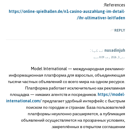
References:
https://online-spielhallen.de/n1-casino-auszahlung-im-detail-
ihr-ultimativer-leitfaden/
REPLY
nusadinjuh
نے کہا:
مئی 3, 2026 وقت 8:09 صبح
Model International — международная рекламно-
информационная платформа для взрослых, объединяющая
тысячи частных объявлений со всего мира на одном ресурсе.
Платформа работает исключительно как рекламная
площадка — никаких агентств и посредников.
https://model-
international.com/
предлагает удобный интерфейс с быстрым
поиском по городам и странам. База пользователей
платформы неуклонно расширяется, а публикация
объявлений осуществляется на прозрачных условиях,
закреплённых в открытом соглашении.