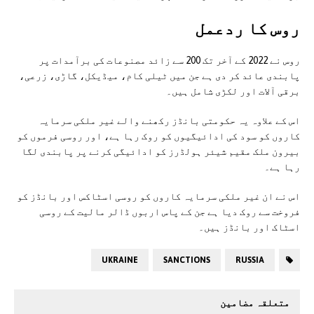
روس کا ردعمل
روس نے 2022 کے آخر تک 200 سے زائد مصنوعات کی برآمدات پر
پابندی عائد کر دی ہے جن میں ٹیلی کام، میڈیکل، گاڑی، زرعی،
برقی آلات اور لکڑی شامل ہیں۔
اس کے علاوہ یہ حکومتی بانڈز رکھنے والے غیر ملکی سرمایہ
کاروں کو سود کی ادائیگیوں کو روک رہا ہے، اور روسی فرموں کو
بیرون ملک مقیم شیئر ہولڈرز کو ادائیگی کرنے پر پابندی لگا
رہا ہے۔
اس نے ان غیر ملکی سرمایہ کاروں کو روسی اسٹاکس اور بانڈز کو
فروخت سے روک دیا ہے جن کے پاس اربوں ڈالر مالیت کے روسی
اسٹاک اور بانڈز ہیں۔
UKRAINE
SANCTIONS
RUSSIA
متعلقہ مضامین