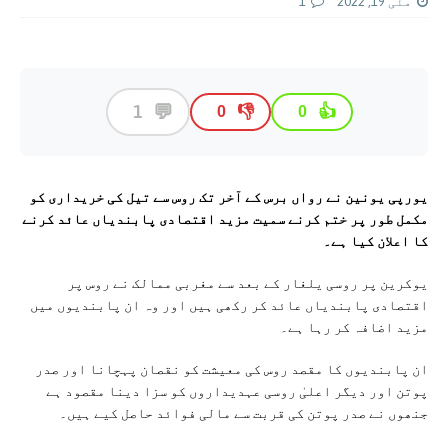
مئی 19, 2022
1
💬
1
👎
👍
0
0
یورپی یونین نے رواں برس کے آخر تک روس سے تیل کی خریداری کو
مکمل طور پر ختم کرنے سمیت مزید اقتصادی پابندیاں عائد کرنے
کا اعلان کیا ہے۔
یوکرین پر روسی یلغار کے بعد سے مغربی ممالک نے روس پر
اقتصادی پابندیاں عائد کر رکھی ہیں اور وہ ان پابندیوں میں
مزید اضافہ کر رہا ہے۔
ان پابندیوں کا مقصد روس کی معیشت کو نقصان پہچانا اور صدر
پوتن اور دیگر اعلیٰ روسی عہدیداروں کو سزا دینا مقصود ہے
جنھوں نے صدر پوتن کی قربت سے مالی فوائد حاصل کیے ہیں۔