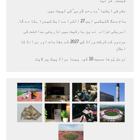
فیصلہ کر لیا
مشرقی ایشیا ‘بے رحم گرمی’ کی لپیٹ میں
سام سنگ گلیکسی ایس 27 الٹرا سے ایک کیمرا ہٹا دے گا.
امریکی خزانہ نے ین مارکیٹ میں تاریخی مداخلت کی
مردوں کے کرکٹ ورلڈ کپ 2027 کے مقامات اور برانڈ کا
اعلان
نرمل پُرجا سمیت 10 کوہ پیما براڈ پیک پر لاپتہ