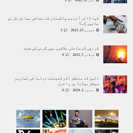
کیا ڈالر آنے سے پاکستان کے معاشی مسائل حل ہو
جائیں گے؟
جنوری 23, 2023
3
کراچی کے ساحلی علاقوں میں گرمی کی شدت
جولائی 7, 2023
0
دُلہن کے منتظر لڈو کھیلتے دولہا کی تصاویر
سوشل میڈیا پر وائرل
دسمبر 2, 2024
0