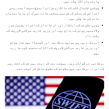
پابندیاں لگا چکے ہیں۔
چیلسی فٹبال کلب کے مالک رومن ابراہموچ سمیت ایسے روسی
امرا جو کریملن کے قریبی سمجھے جاتے ہیں’ت ان پر پابندیاں
عائد کی جا چکی ہیں۔
روسی حکومت کے اہلکار اور ان خاندان کے افراد بشمول صدر
ولادیمیر پوتن کے بالغ بچے اور وزیر خارجہ سرگئی لاوروف کے
رشتہ دار
امریکہ، یورپی یونین برطانیہ اور کینیڈا میں صدر پوتن
اور وزیر خارجہ سرگئی لاوروف کے اثاثے منجمد کیے جا رہے
ہیں۔
برطانیہ نے گولڈن ویزہ بیچنے بند کر دیئے ہیں جن کے تحت روس
کے امراء برطانیہ میں سکونت کے حقوق حاصل کر لیتے تھے۔