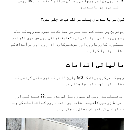
ماریپول اور بوچا میں جنگی جرائم کے ذمہ دار 58 روسی
شہریوں پر پابندیاں
کون سی پابندیاں پہلے
ہ
ی لگائی جا چکی ہیں؟
یوکرین پر حملے کے بعد مغربی ممالک نے تیزی سے روس کے خلاف
وسیع پیمانے پر پابندیاں متعارف کرائی ہیں جن میں افراد،
بینکوں، کاروباروں اور بڑے سرکاری اداروں اور برآمدات کو
نشانہ بنایا گیا ہے۔
مالیاتی اقدامات
روس کے مرکزی بینک کے 630 بلین ڈالر کے غیر ملکی کرنسی کے
ذخائر کو منجمد کیا جا چکا ہے۔
اس فیصلے سے روسی کرنسی روبیل کی قدر میں 22 فیصد کمی اور
افراط زر میں 12فیصد اضافہ ہوا تھا۔ روس کے اقدامات کی وجہ
سے کرنسی کی قدر اب بحال ہو چکی ہے۔