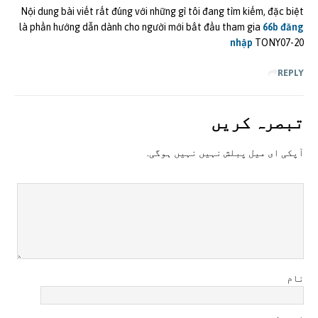
Nội dung bài viết rất đúng với những gì tôi đang tìm kiếm, đặc biệt
là phần hướng dẫn dành cho người mới bắt đầu tham gia
66b đăng
nhập
TONY07-20
REPLY
تبصرہ کريں
آپکی ای ميل پبلش نہيں نہيں ہوگی.
نام