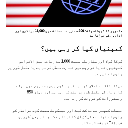
،تصویر کا کیپشنسوئفٹ 200 سے زیادہ ممالک میں 11,000 بینکوں اور
اداروں کو جوڑتا ہے
کمپنیاں کیا کر رہی ہیں؟
کوکا کولا اور سٹاربکس سمیت 1,000 سے زیادہ بین الاقوامی
کمپنیوں نے یا تو روس میں تجارت معطل کر دی ہے یا مکمل طور پر
واپس لے لی ہے۔
میکڈانلڈ نے اعلان کیا ہے کہ وہ تیس برس بعد روس میں اپنے
کاروبار کو مکمل طور پر بند کر رہا ہے اور وہاں 850
ریسٹورانٹ کو فروخت کر رہا ہے۔
نیسلے کمپنی نے نے کٹ کیٹ اور نیسکویک سمیت کچھ برانڈز کو
واپس لے لیا ہے، لیکن ان کا کہنا ہے کہ وہ اب بھی "ضروری
خوراک” فروخت کرے گا۔