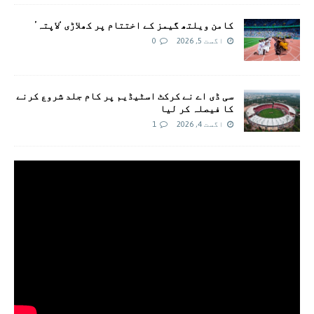
کامن ویلتھ گیمز کے اختتام پر کھلاڑی ‘لاپتہ’
اگست 5, 2026
0
سی ڈی اے نے کرکٹ اسٹیڈیم پر کام جلد شروع کرنے
کا فیصلہ کر لیا
اگست 4, 2026
1