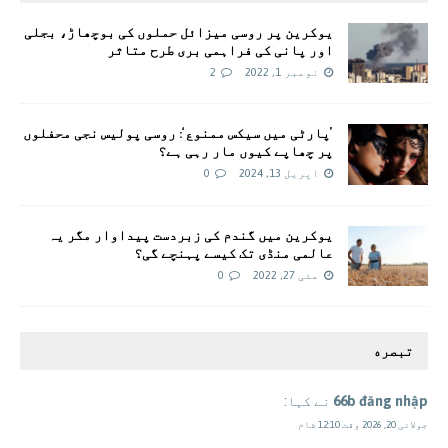
یوکرین پر روسی میزائل حملوں کی بوچھاڑ، بجلی
اور پانی کی فراہمی بری طرح متاثر
نومبر 1, 2022
2
’پارٹی میں سیکس ممنوع‘: روسی پولیس نجی محفلوں
پر چھاپے کیوں مار رہی ہے؟
اپریل 13, 2024
0
یوکرین میں گندم کی زبردست پیداوار مگر یہ
عالمی منڈی تک کیسے پہنچے گی؟
مئی 27, 2022
0
تبصره
66b đăng nhập
نے کہا:
جولائی 20, 2026 وقت 12:10 شام