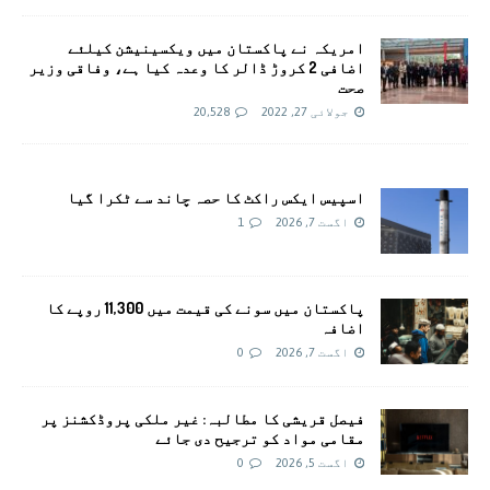
امريکہ نے پاکستان میں ویکسینیشن کیلئے
اضافی 2 کروڑ ڈالر کا وعدہ کیا ہے، وفاقی وزیر
صحت
جولائی 27, 2022
20,528
اسپیس ایکس راکٹ کا حصہ چاند سے ٹکرا گیا
اگست 7, 2026
1
پاکستان میں سونے کی قیمت میں 11,300 روپے کا
اضافہ
اگست 7, 2026
0
فیصل قریشی کا مطالبہ: غیر ملکی پروڈکشنز پر
مقامی مواد کو ترجیح دی جائے
اگست 5, 2026
0