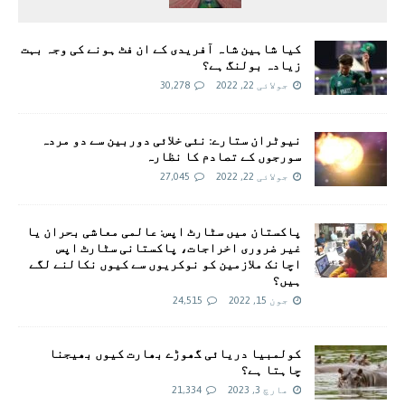
کیا شاہین شاہ آفریدی کے ان فٹ ہونے کی وجہ بہت
زیادہ بولنگ ہے؟
جولائی 22, 2022
30,278
نیوٹران ستارے: نئی خلائی دوربین سے دو مردہ
سورجوں کے تصادم کا نظارہ
جولائی 22, 2022
27,045
پاکستان میں سٹارٹ اپس: عالمی معاشی بحران یا
غیر ضروری اخراجات، پاکستانی سٹارٹ اپس
اچانک ملازمین کو نوکریوں سے کیوں نکالنے لگے
ہیں؟
جون 15, 2022
24,515
کولمبیا دریائی گھوڑے بھارت کیوں بھیجنا
چاہتا ہے؟
مارچ 3, 2023
21,334