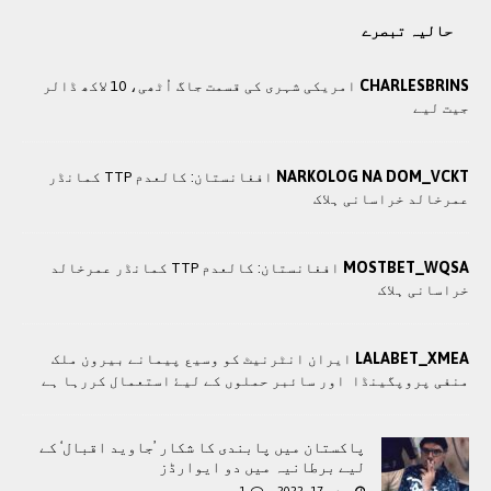
حالیہ تبصرے
CHARLESBRINS
امریکی شہری کی قسمت جاگ اُٹھی، 10 لاکھ ڈالر
جیت لیے
NARKOLOG NA DOM_VCKT
افغانستان: کالعدم TTP کمانڈر
عمرخالد خراسانی ہلاک
MOSTBET_WQSA
افغانستان: کالعدم TTP کمانڈر عمرخالد
خراسانی ہلاک
LALABET_XMEA
ايران انٹرنيٹ کو وسيع پيمانے بيرون ملک
منفی پروپگينڈا اور سائبر حملوں کے ليۓ استعمال کررہا ہے
پاکستان میں پابندی کا شکار ’جاوید اقبال‘ کے
لیے برطانیہ میں دو ایوارڈز
مئی 17, 2022
1