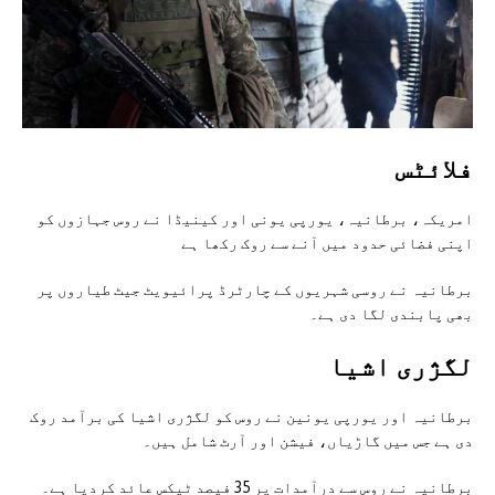
فلائٹس
امریکہ، برطانیہ، یورپی یونی اور کینیڈا نے روس جہازوں کو
اپنی فضائی حدود میں آنے سے روک رکھا ہے
برطانیہ نے روسی شہریوں کے چارٹرڈ پرائیویٹ جیٹ طیاروں پر
بھی پابندی لگا دی ہے۔
لگژری اشیا
برطانیہ اور یورپی یونین نے روس کو لگژری اشیا کی برآمد روک
دی ہے جس میں گاڑیاں، فیشن اور آرٹ شامل ہیں۔
برطانیہ نے روس سے درآمدات پر 35 فیصد ٹیکس عائد کردیا ہے۔