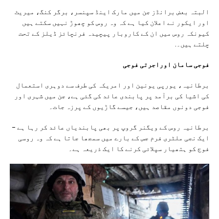
البتہ بعض برانڈز جن میں مارک اینڈ سپنسر، برگر کنگ، میریٹ
اور ایکور نے اعلان کیا ہے کہ وہ روس کو چھوڑ نہیں سکتے ہیں
کیونکہ روس میں ان کے کاروبار پیچیدہ فرنچائز ڈیلز کے تحت
چلتے ہیں۔.
فوجی سامان اور
اجرتی
فوجی
برطانیہ، یورپی یونین اور امریکہ کی طرف سے دوہری استعمال
کی اشیا کی برآمد پر پابندی عائد کی گئی ہے، جن میں شہری اور
فوجی دونوں مقاصد ہیں، جیسے گاڑیوں کے پرزہ جات۔
برطانیہ روس کے ویگنر گروپ پر بھی پابندیاں عائد کر رہا ہے –
ایک نجی ملٹری فرم جس کے بارے میں سمجھا جاتا ہے کہ وہ روسی
فوج کو ہتھیار سپلائی کرنے کا ایک ذریعہ ہے۔