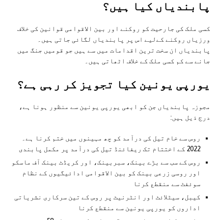
پابندیاں کیا ہیں؟
کسی ملک کی جارحیت کو روکنے اور بین الاقوامی قوانین کی خلاف
ورزیاں روکنے کےلیے اس پر پابندیاں لگائی جاتی ہیں۔
پابندیاں ان سخت ترین اقدامات میں سے ہیں جو قومیں جنگ میں
جانے سے کم کسی ملک کے خلاف اٹھاتی ہیں۔
یورپی یونین کیا تجویز کر رہی ہے؟
مجوزہ پابندیاں جن کو ابھی یورپی یونین سے منظور ہونا ہے،
درج ذیل ہیں:
روس سے خام تیل کی درآمد کو چھ مہینوں میں ختم کرنا ہے۔
2022 کے اختتام تک ریفائنڈ تیل کی درآمد پر مکمل پابندی
روس کے سب سے بڑے بینک، سبربینک، اور کریڈٹ بینک آف ماسکو
اور روسی زرعی بینک کو بین الاقوامی ادائیگیوں کے نظام
سوئفٹ سے منقطع کرنا
کیبل، سیٹلائٹ اور انٹرنیٹ پر روس کے تین سرکاری نشریاتی
اداروں کو یورپی یونین سے منقطع کرنا