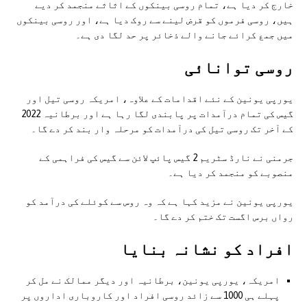
خارج کر دیا ہے، تمام روسی بینکوں کے اثاثے منجمد کر دیے
ہیں، روسی فرموں کو قرض لینے سے روک دیا ہے، اور روسی بینکوں
میں جمع کرائے جانے والے ذخائر پر حد لگا دی ہے۔
روسی توانائی
یورپی یونین کے نئے اقدامات کے علاوہ، امریکہ روسی تیل اور
گیس کی تمام درآمدات پر پابندی لگا رہا ہے اور برطانیہ 2022
کے آخر تک روسی تیل کی درآمدات کو مرحلہ وار بند کر دے گا۔
جرمنی نے نارڈ سٹریم 2 گیس پائپ لائن سے گیس کی فراہمی کے
منصوبے کو منجمد کر دیا ہے۔
یورپی یونین نے مزید کہا ہے کہ وہ روس سے کوئلے کی درآمد کو
رواں برس اگست تک ختم کر دے گا۔
افراد کو نشانہ بنایا
امریکہ، یورپی یونین، برطانیہ اور دیگر ممالک نے مل کر
پہلے ہی 1000 سے زائد روسی افراد اور کاروباری اداروں پر