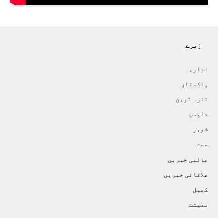
زمرے
اداريہ
پاکستان
تازہ ترين
دلچسپ
شوبز
صحت
عالمی خبريں
علاقائی خبريں
کھيل
معيشت