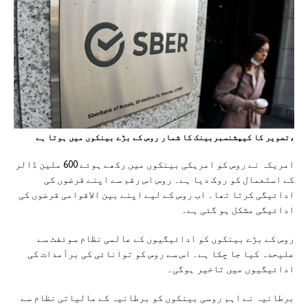
،تصویر کا کیپشنسبربینک کا شمار روس کے بڑے بینکوں میں ہوتا ہے
امریکہ نے روس کو امریکی بینکوں میں رکھے ہوئے 600 ملین ڈالر
کے استعمال کو روک دیا ہے۔ روس اس رقم سے اپنے قرضوں کی
ادائیگی کرتا تھا۔ اب روس کے لیے اپنے بین الاقوامی قرضوں کی
ادائیگی مشکل ہو گئی ہے۔
روس کے بڑے بینکوں کو ادائیگیوں کے عالمی نظام سوئفٹ سے
علیحدہ کیا جا چکا ہے۔ اس سے روس کو توانائی کی برآمدات کی
ادائیگیوں میں تاخیر ہوگی۔
برطانیہ نے اہم روسی بینکوں کو برطانیہ کے مالیاتی نظام سے