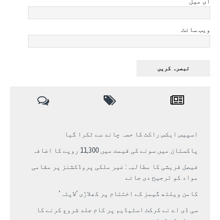
ای میل
ویب سائٹ
اسپیس ایکس راکٹ کا حصہ چاند سے ٹکرا گیا
پاکستان میں سونے کی قیمت میں 11,300 روپے کا اضافہ
فیصل قریشی کا مطالبہ: غیر ملکی پروڈکشنز پر مقامی
مواد کو ترجیح دی جائے
کامن ویلتھ گیمز کے اختتام پر کھلاڑی ‘لاپتہ’
سی ڈی اے نے کرکٹ اسٹیڈیم پر کام جلد شروع کرنے کا