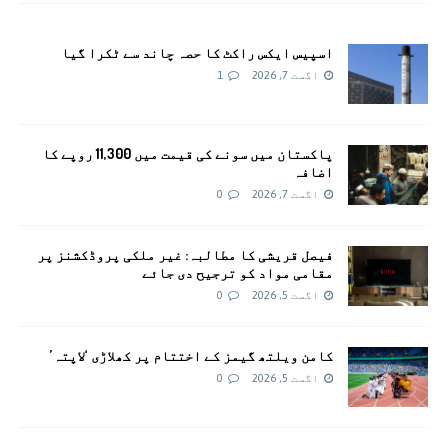
اسپیس ایکس راکٹ کا حصہ چاند سے ٹکرا گیا
اگست 7, 2026
1
پاکستان میں سونے کی قیمت میں 11,300 روپے کا
اضافہ
اگست 7, 2026
0
فیصل قریشی کا مطالبہ: غیر ملکی پروڈکشنز پر
مقامی مواد کو ترجیح دی جائے
اگست 5, 2026
0
کامن ویلتھ گیمز کے اختتام پر کھلاڑی ‘لاپتہ’
اگست 5, 2026
0