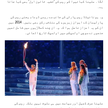
لگا۔ علینا کبائیوا کو روس کی ‘خفیہ خاتون اول’ بھی کہا جاتا
ہے۔
وہ یونائیٹڈ روس پارٹی کی جانب سے روسی ڈوما، یعنی روس کی
پارلیمان کے ایوان زیریں، کی منتخب رکن بھی بنیں۔ 2014 میں
ان کو یہ اعزاز حاصل ہوا کہ وہ ان چند کھلاڑیوں میں شامل تھیں
جنھوں نے سوچی اولمپکس میں اولمپک ٹارچ اٹھائی۔
علینا صرف کھیل اور سیاست میں ہی ملوث نہیں بلکہ روس کی