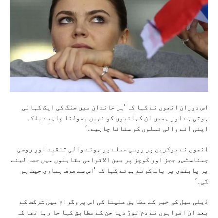
اس دوران انھوں نے کہا کہ ’ہر خاندان میں جنگ کی ایک کہانی
ہوتی ہے اور ہمیں ان کہانیوں کو نہیں بھولنا چاہیے بلکہ
اپنی آنے والی نسلوں کو سنانا چاہیے۔‘
انھوں نے یوکرین پر روسی حملے پر ہونے والی تنقید اور روسی
جمناسٹس، ججز اور کوچز پر بین الاقوامی مقابلوں میں حصہ لینے
پر پابندی پر بات کرتے ہوئے کہا کہ ’اس سے صرف ہماری جیت ہو
گی۔‘
ڈیلی میل کی خبر کے مطابق علینا کی اس پروگرام میں شرکت کے
بعد ان افواہوں نے دم توڑ دیا جن کے مطابق کہا جا رہا تھا کہ