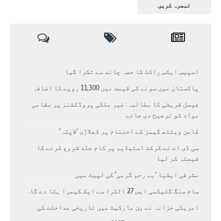
اسپیس ایکس راکٹ کا حصہ چاند سے ٹکرا گیا
پاکستان میں سونے کی قیمت میں 11,300 روپے کا اضافہ
فیصل قریشی کا مطالبہ: غیر ملکی پروڈکشنز پر مقامی
مواد کو ترجیح دی جائے
کامن ویلتھ گیمز کے اختتام پر کھلاڑی ‘لاپتہ’
سی ڈی اے نے کرکٹ اسٹیڈیم پر کام جلد شروع کرنے کا
فیصلہ کر لیا
مشرقی ایشیا ‘بے رحم گرمی’ کی لپیٹ میں
سام سنگ گلیکسی ایس 27 الٹرا سے ایک کیمرا ہٹا دے گا.
امریکی خزانہ نے ین مارکیٹ میں تاریخی مداخلت کی