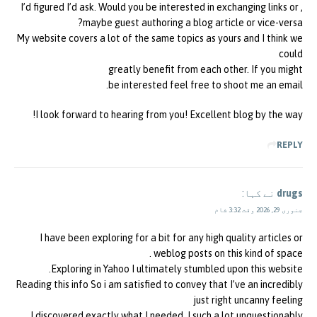
, I’d figured I’d ask. Would you be interested in exchanging links or
maybe guest authoring a blog article or vice-versa?
My website covers a lot of the same topics as yours and I think we
could
greatly benefit from each other. If you might
be interested feel free to shoot me an email.
I look forward to hearing from you! Excellent blog by the way!
REPLY
drugs
نے کہا:
جنوری 29, 2026 وقت 3:32 شام
I have been exploring for a bit for any high quality articles or
weblog posts on this kind of space .
Exploring in Yahoo I ultimately stumbled upon this website.
Reading this info So i am satisfied to convey that I’ve an incredibly
just right uncanny feeling
I discovered exactly what I needed. I such a lot unquestionably