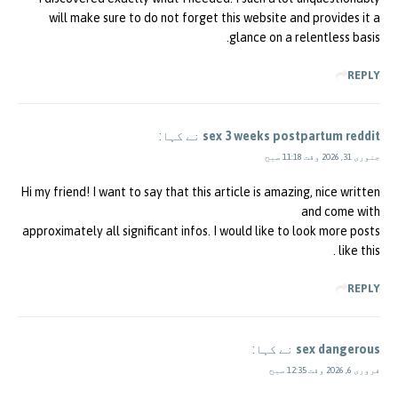
will make sure to do not forget this website and provides it a
glance on a relentless basis.
REPLY
sex 3 weeks postpartum reddit
نے کہا:
جنوری 31, 2026 وقت 11:18 صبح
Hi my friend! I want to say that this article is amazing, nice written
and come with
approximately all significant infos. I would like to look more posts
like this .
REPLY
sex dangerous
نے کہا:
فروری 6, 2026 وقت 12:35 صبح