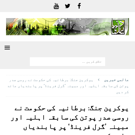
عالمی خبريں
یوکرین جنگ: برطانیہ کی حکومت نے روسی صدر
پوتن کی سابقہ اہلیہ اور مبینہ ’گرل فرینڈ‘ پر پابندیاں عائد
کر دیں
یوکرین جنگ: برطانیہ کی حکومت نے
روسی صدر پوتن کی سابقہ اہلیہ اور
مبینہ ’گرل فرینڈ‘ پر پابندیاں