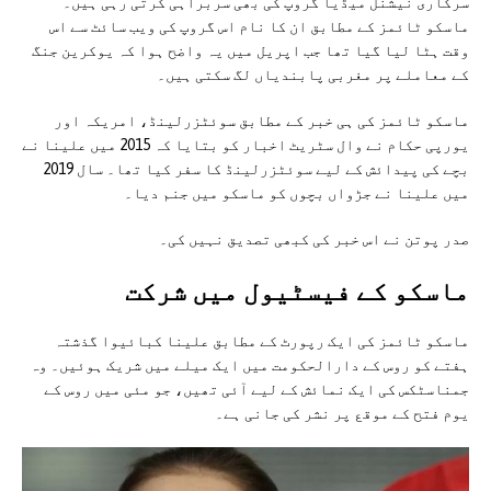
سرکاری نیشنل میڈیا گروپ کی بھی سربراہی کرتی رہی ہیں۔
ماسکو ٹائمز کے مطابق ان کا نام اس گروپ کی ویب سائٹ سے اس
وقت ہٹا لیا گیا تھا جب اپریل میں یہ واضح ہوا کہ یوکرین جنگ
کے معاملے پر مغربی پابندیاں لگ سکتی ہیں۔
ماسکو ٹائمز کی ہی خبر کے مطابق سوئٹزرلینڈ، امریکہ اور
یورپی حکام نے وال سٹریٹ اخبار کو بتایا کہ 2015 میں علینا نے
بچے کی پیدائش کے لیے سوئٹزرلینڈ کا سفر کیا تھا۔ سال 2019
میں علینا نے جڑواں بچوں کو ماسکو میں جنم دیا۔
صدر پوتن نے اس خبر کی کبھی تصدیق نہیں کی۔
ماسکو کے فیسٹیول میں شرکت
ماسکو ٹائمز کی ایک رپورٹ کے مطابق علینا کبائیوا گذشتہ
ہفتے کو روس کے دارالحکومت میں ایک میلے میں شریک ہوئیں۔ وہ
جمناسٹکس کی ایک نمائش کے لیے آئی تھیں، جو مئی میں روس کے
یوم فتح کے موقع پر نشر کی جانی ہے۔