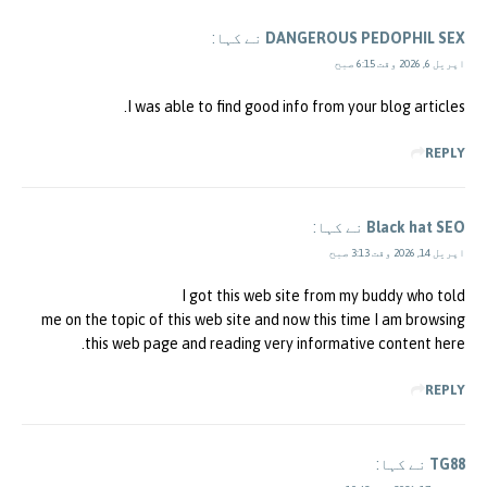
DANGEROUS PEDOPHIL SEX
نے کہا:
اپریل 6, 2026 وقت 6:15 صبح
I was able to find good info from your blog articles.
REPLY
Black hat SEO
نے کہا:
اپریل 14, 2026 وقت 3:13 صبح
I got this web site from my buddy who told
me on the topic of this web site and now this time I am browsing
this web page and reading very informative content here.
REPLY
TG88
نے کہا: