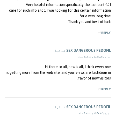
Very helpful information specifically the last part 🙂 I
care for such info a lot. I was looking for this certain information
for a very long time.
Thank you and best of luck.
REPLY
SEX DANGEROUS PEDOFIL
نے کہا:
فروری 25, 2026 وقت 5:16 صبح
Hi there to all, how is all, I think every one
is getting more from this web site, and your views are fastidious in
favor of new visitors.
REPLY
SEX DANGEROUS PEDOFIL
نے کہا:
فروری 27, 2026 وقت 9:55 شام