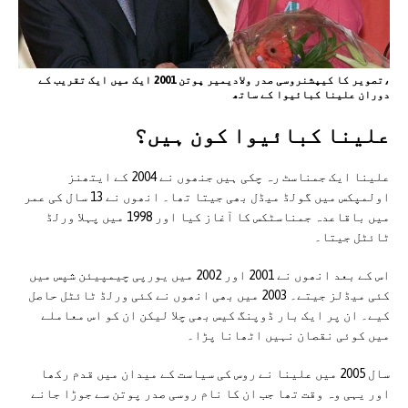
،تصویر کا کیپشنروسی صدر ولادیمیر پوتن 2001 ایک میں ایک تقریب کے
دوران علینا کبائیوا کے ساتھ
علینا کبائیوا کون ہیں؟
علینا ایک جمناسٹ رہ چکی ہیں جنھوں نے 2004 کے ایتھنز
اولمپکس میں گولڈ میڈل بھی جیتا تھا۔ انھوں نے 13 سال کی عمر
میں باقاعدہ جمناسٹکس کا آغاز کیا اور 1998 میں پہلا ورلڈ
ٹائٹل جیتا۔
اس کے بعد انھوں نے 2001 اور 2002 میں یورپی چیمپیئن شپس میں
کئی میڈلز جیتے۔ 2003 میں بھی انھوں نے کئی ورلڈ ٹائٹل حاصل
کیے۔ ان پر ایک بار ڈوپنگ کیس بھی چلا لیکن ان کو اس معاملے
میں کوئی نقصان نہیں اٹھانا پڑا۔
سال 2005 میں علینا نے روس کی سیاست کے میدان میں قدم رکھا
اور یہی وہ وقت تھا جب ان کا نام روسی صدر پوتن سے جوڑا جانے