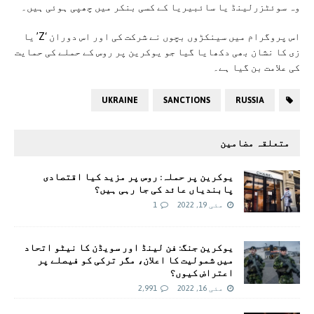
وہ سوئٹزرلینڈ یا سائبیریا کے کسی بنکر میں چھپی ہوئی ہیں۔
اس پروگرام میں سینکڑوں بچوں نے شرکت کی اور اس دوران ‘Z’ یا
زی کا نشان بھی دکھایا گیا جو یوکرین پر روس کے حملے کی حمایت
کی علامت بن گیا ہے۔
UKRAINE
SANCTIONS
RUSSIA
متعلقہ مضامین
یوکرین پر حملہ: روس پر مزید کیا اقتصادی
پابندیاں عائد کی جا رہی ہیں؟
مئی 19, 2022
1
یوکرین جنگ: فن لینڈ اور سویڈن کا نیٹو اتحاد
میں شمولیت کا اعلان، مگر ترکی کو فیصلے پر
اعتراض کیوں؟
مئی 16, 2022
2,991