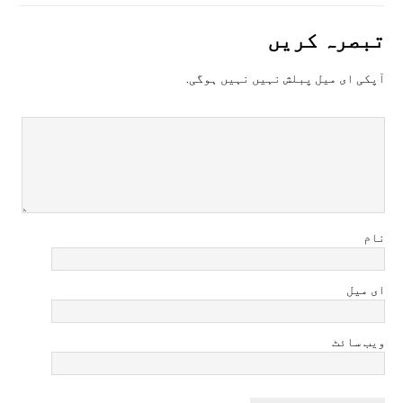
تبصرہ کريں
آپکی ای ميل پبلش نہيں نہيں ہوگی.
نام
ای میل
ویب سائٹ