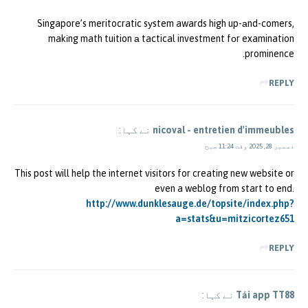
Singapore’s meritocratic sуstem awards high up-аnd-comers,
makіng math tuition а tactical investment fοr examination
prominence.
REPLY
nicoval - entretien d'immeubles
نے کہا:
دسمبر 28, 2025 وقت 11:24 صبح
This post will help the internet visitors for creating new website or
even a weblog from start to end.
http://www.dunklesauge.de/topsite/index.php?
a=stats&u=mitzicortez651
REPLY
Tải app TT88
نے کہا: