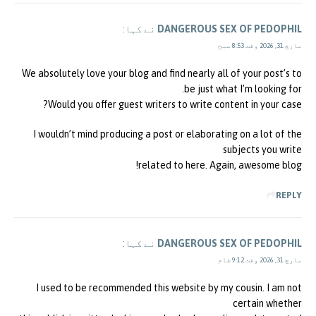
DANGEROUS SEX OF PEDOPHIL
نے کہا:
مارچ 31, 2026 وقت 8:53 صبح
We absolutely love your blog and find nearly all of your post’s to
be just what I’m looking for.
Would you offer guest writers to write content in your case?
I wouldn’t mind producing a post or elaborating on a lot of the
subjects you write
related to here. Again, awesome blog!
REPLY
DANGEROUS SEX OF PEDOPHIL
نے کہا:
مارچ 31, 2026 وقت 9:12 شام
I used to be recommended this website by my cousin. I am not
certain whether