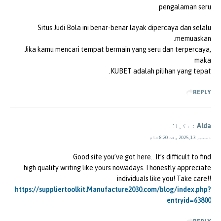
pengalaman seru.
Situs Judi Bola ini benar-benar layak dipercaya dan selalu
memuaskan.
Jika kamu mencari tempat bermain yang seru dan terpercaya,
maka
KUBET adalah pilihan yang tepat.
REPLY
Alda
نے کہا:
دسمبر 13, 2025 وقت 8:20 شام
Good site you’ve got here.. It’s difficult to find
high quality writing like yours nowadays. I honestly appreciate
individuals like you! Take care!!
https://suppliertoolkit.Manufacture2030.com/blog/index.php?
entryid=63800