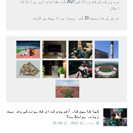
مردوں کے کرکٹ ورلڈ کپ 2027 کے مقامات اور برانڈ کا
اعلان
نرمل پُرجا سمیت 10 کوہ پیما براڈ پیک پر لاپتہ
کیا شاہین شاہ آفریدی کے ان فٹ ہونے کی وجہ بہت
زیادہ بولنگ ہے؟
جولائی 22, 2022
30,296