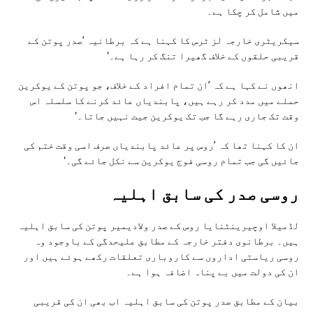
میں شامل کر چکا ہے۔
سیکریٹری خارجہ لز ٹرس کا کہنا ہے کہ برطانیہ ’صدر پوتن کے
قریبی حلقوں کے خلاف گھیرا تنگ کر رہا ہے۔‘
انھوں نے کہا ہے کہ ’ان تمام افراد کے خلاف، جو پوتن کے یوکرین
حملے میں مدد کر رہے ہیں، پابندیاں عائد کرنے کا سلسلہ اس
وقت تک جاری رہے گا جب تک یوکرین جیت نہیں جاتا۔‘
ان کا کہنا تھا کہ ’روس پر عائد پابندیاں صرف اسی وقت ختم کی
جائیں گی جب تمام روسی فوج یوکرین سے نکل جائے گی۔‘
روسی صدر کی سابق اہلیہ
لڈمیلا اوچیرینٹنایا روس کے صدر ولادیمیر پوتن کی سابق اہلیہ
ہیں۔ برطانوی دفتر خارجہ کے مطابق علیحدگی کے باوجود وہ
روسی ریاستی اداروں سے کاروباری تعلقات رکھے ہوئے ہیں اور
ان کی دولت میں بے پناہ اضافہ ہوا ہے۔
بیان کے مطابق صدر پوتن کی سابق اہلیہ اب بھی ان کی قریبی