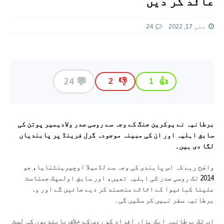
عائد کر دیں
مئی 17, 2022
24
💬
24
👎
👍
2
1
برطانیہ نے یوکرین جنگ کے وجہ سے روسی صدر ولادیمیر پوتن کی
سابق اہلیہ اور ان کی مبینہ موجودہ گرل فرینڈ پر پابندیاں
لگا دی ہیں۔
واضح رہے کہ اس پابندی کی وجہ سے لڈمیلا اوچیرینٹنایا، جو
2014 تک روسی صدر کی اہلیہ تھیں، اور سابق اولمپک جمناسٹ
علینا کبائیوا کے اثاثے منجمند کر دیے جائیں گے اور وہ
برطانیہ سفر نہیں کر سکیں گی۔
اب تک برطانیہ ایک ہزار افراد کو روس کے خلاف پابندیوں کی لسٹ