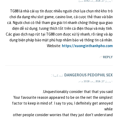
اپریل 17, 2026 وقت 10:42 صبح
TG88 là nhà cái uy tín được nhiều người chơi lựa chọn nhờ kho trò
chơi đa dạng như slot game, casino live, cá cược thể thao và bắn
cá. Người chơi có thể tham gia giải trí nhanh chóng thông qua giao
diện dễ sử dụng, tương thích tốt trên cả điện thoại và máy tính.
Các giao dịch nạp rút tại TG88 com được xử lý nhanh, rõ ràng và áp
dụng biện pháp bảo mật phù hợp nhằm bảo vệ thông tin cá nhân.
Website:
https://xuonginthanhpho.com
REPLY
DANGEROUS PEDOPHIL SEX
نے کہا:
اپریل 17, 2026 وقت 10:18 شام
Unquestionably consider that that you said.
Your favourite reason appeared to be on the net the simplest
factor to keep in mind of. I say to you, I definitely get annoyed
while
other people consider worries that they just don’t understand