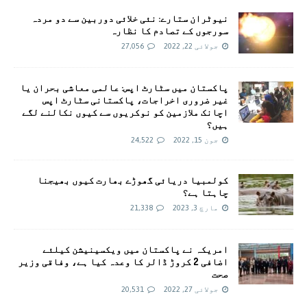
نیوٹران ستارے: نئی خلائی دوربین سے دو مردہ
سورجوں کے تصادم کا نظارہ
جولائی 22, 2022
27,056
پاکستان میں سٹارٹ اپس: عالمی معاشی بحران یا
غیر ضروری اخراجات، پاکستانی سٹارٹ اپس
اچانک ملازمین کو نوکریوں سے کیوں نکالنے لگے
ہیں؟
جون 15, 2022
24,522
کولمبیا دریائی گھوڑے بھارت کیوں بھیجنا
چاہتا ہے؟
مارچ 3, 2023
21,338
امريکہ نے پاکستان میں ویکسینیشن کیلئے
اضافی 2 کروڑ ڈالر کا وعدہ کیا ہے، وفاقی وزیر
صحت
جولائی 27, 2022
20,531