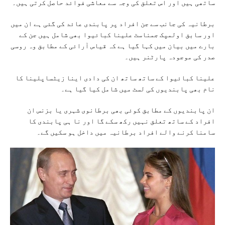
ساتھی ہیں اور اس تعلق کی وجہ سے معاشی فوائد حاصل کرتی ہیں۔
برطانیہ کی جانب سے جن افراد پر پابندی عائد کی گئی ہے ان میں
اور سابق اولمپک جمناسٹ علینا کبائیوا بھی شامل ہیں جن کے
بارے میں بیان میں کہا گیا ہے کہ قیاس آرائی کے مطابق وہ روسی
صدر کی موجودہ پارٹنر ہیں۔
علینا کبائیوا کے ساتھ ساتھ ان کی دادی اینا زیٹساپلینا کا
نام بھی پابندیوں کی لسٹ میں شامل کیا گیا ہے۔
ان پابندیوں کے مطابق کوئی بھی برطانوی شہری یا بزنس ان
افراد کے ساتھ تعلق نہیں رکھ سکے گا اور نا ہی پابندی کا
سامنا کرنے والے افراد برطانیہ میں داخل ہو سکیں گے۔