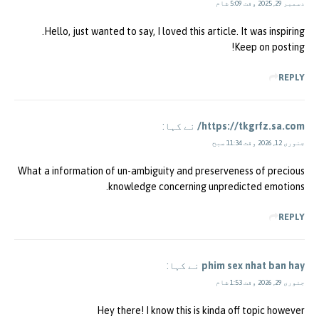
دسمبر 29, 2025 وقت 5:09 شام
Hello, just wanted to say, I loved this article. It was inspiring.
Keep on posting!
REPLY
https://tkgrfz.sa.com/
نے کہا:
جنوری 12, 2026 وقت 11:34 صبح
What a information of un-ambiguity and preserveness of precious
knowledge concerning unpredicted emotions.
REPLY
phim sex nhat ban hay
نے کہا:
جنوری 29, 2026 وقت 1:53 شام
Hey there! I know this is kinda off topic however