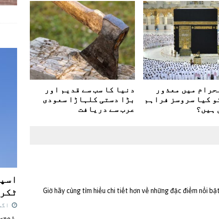
حرام میں معذور
دنیا کا سب سے قدیم اور
و کیا سروسز فراہم
بڑا دستی کلہاڑا سعودی
 ہیں؟
عرب سے دریافت
اسپی
ٹکرا
Giờ hãy cùng tìm hiểu chi tiết hơn về những đặc điểm nổi bậ
اگست 7,