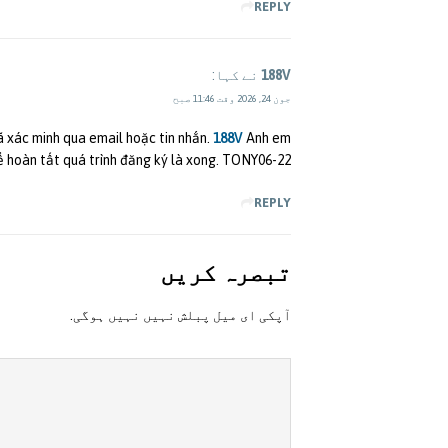
REPLY
188V
نے کہا:
جون 24, 2026 وقت 11:46 صبح
ã xác minh qua email hoặc tin nhắn.
188V
Anh em
ể hoàn tất quá trình đăng ký là xong. TONY06-22
REPLY
تبصرہ کريں
آپکی ای ميل پبلش نہيں نہيں ہوگی.