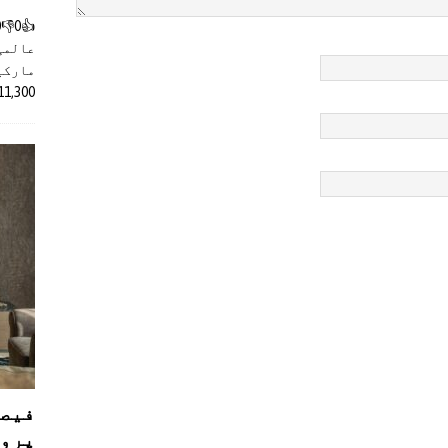
عالمی
مارکیٹ
11,300 روپے کے اضافے کے بعد 4 لا
فیصل
پروڈ