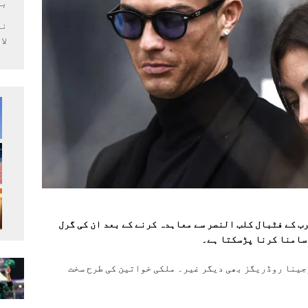
بر
لا
 کے فٹبال کلب النصر سے معاہدہ کرنے کے بعد ان کی گرل
سامنا کرنا پڑسکتا ہے۔
جینا روڈریگز بھی دیگر غیر۔ ملکی خواتین کی طرح سخت