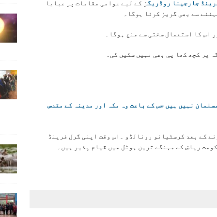
رینڈ جارجینا روڈریگ
ز کے لیے عوامی مقامات پر عبایا
ہننے سے بھی گریز کرنا ہوگا۔
 اس کا استعمال سختی سے منع ہوگا۔
ہ پر کچھ کھا پی بھی نہیں سکیں گی۔
سلمان نہیں ہیں جس کے باعث وہ مکہ اور مدینہ کے مقدس
نے کے بعد کرسٹیانو رونالڈو ۔اس وقت اپنی گرل فرینڈ
ومت ریاض کے مہنگے ترین ہوٹل میں قیام پذیر ہیں۔