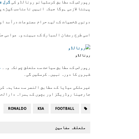
رپورٹس کے مطابق کرسٹیانو رونالڈو کی
گرل ف
پہننا لازمی ہوگا جبکہ انہیں نامناسب کپڑے پ
دونوں شخصیات کے لیے حرام مصنوعات درآمد اور
اسی طرح رمضان المبارک کے مہینے وہ عوامی جگ
رونالڈو
رپورٹس کے مطابق سیاحت سے متعلق چونکہ وہ۔
م
شہروں کا دورہ نہیں۔ کرسکیں گی۔
غیرملکی میڈیا کے مطابق النصر سے معاہدہ کر
جارجینا روڈریگز اور بچوں کے ہمراہ دارالحک
RONALDO
KSA
FOOTBALL
متعلقہ مضامین