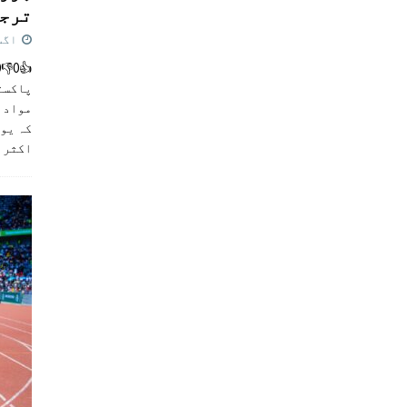
ترجی
اگست 5,
پاکست
مواد ک
کہ یو
اکثر
]