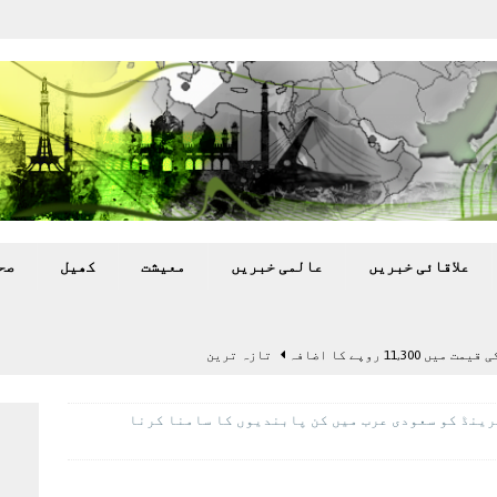
علاقائی خبريں
عالمی خبريں
معيشت
کھيل
صح
11,3 روپے کا اضافہ
تازہ ترين
بہ: غیر ملکی پروڈکشنز پر مقامی مواد کو ترجیح دی جائے
ینڈ کو سعودی عرب میں کن پابندیوں کا سامنا کرنا
اختتام پر کھلاڑی ‘لاپتہ’
تازہ ترين