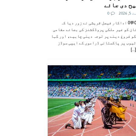
ح دی جائے
 2026
0
👍0👎0💬0 اداکار فیصل قریشی نے زور دیا کہ
ان کو غیر ملکی پروڈکشنز کی بجائے مقامی
و فروغ دینے پر توجہ دینی چاہیے، اور کہا
ٹیوب پر پاکستانی ڈراموں کے ایپی سوڈز
[...