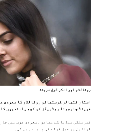
رونالڈو اور انکی گرل فرينڈ
اسٹار فٹبالر کرسٹیانو رونالڈو کا سعودی عرب
فرینڈ جارجینا روڈریگز کو کچھ پابندیوں کا 
غیرملکی میڈیا کے مطابق ۔سعودی عرب میں جار
قوانین پر عمل کرنے کی پابند ہوں گی۔