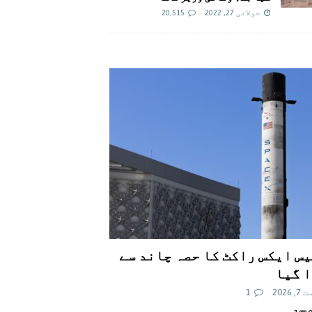
جولائی 27, 2022
20,515
س ایکس راکٹ کا حصہ چاند سے
 گیا
 2026
1