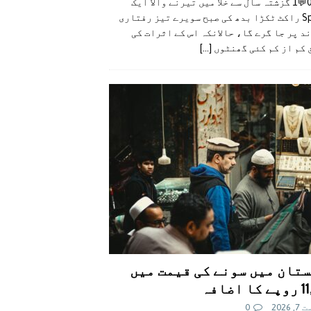
👍0👎0💬1 گزشتہ سال سے خلا میں تیرنے والا ایک
SpaceX راکٹ ٹکڑا بدھ کی صبح سویرے تیز رفتاری
د پر جا گرے گا، حالانکہ اس کے اثرات کی
 کم از کم کئی گھنٹوں
[...]
تان میں سونے کی قیمت میں
اضافہ
 2026
0