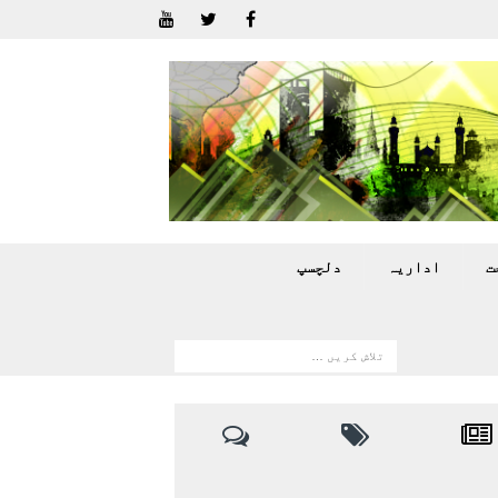
ت
اداريہ
دلچسپ