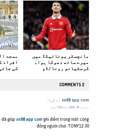
مانچسٹر یونائیٹڈ میں
مسجد ال
میرے ساتھ دھوکا ہوا،
افراد ک
کرسٹیانو رونالڈو
کی جاتی
2 COMMENTS
xn88 app com
نے کہا:
دسمبر 30, 2025 وقت 7:03 صبح
t đã giúp
xn88 app com
ghi điểm trong mắt cộng
đồng người chơi. TONY12-30