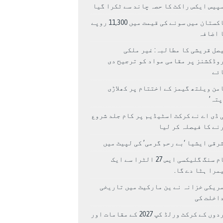
پیس ایکس راکٹ کا حصہ چاند سے ٹکرا گیا
پاکستان میں سونے کی قیمت میں 11,300 روپے
 اضافہ
صل قریشی کا مطالبہ: غیر ملکی
وڈکشنز پر مقامی مواد کو ترجیح دی
ئے
من ویلتھ گیمز کے اختتام پر کھلاڑی
اپتہ’
 ڈی اے نے کرکٹ اسٹیڈیم پر کام جلد شروع
نے کا فیصلہ کر لیا
رقی ایشیا ‘بے رحم گرمی’ کی لپیٹ میں
سام سنگ گلیکسی ایس 27 الٹرا سے ایک
مرا ہٹا دے گا.
ریکی خزانہ نے ین مارکیٹ میں تاریخی
اخلت کی
مردوں کے کرکٹ ورلڈ کپ 2027 کے مقامات اور