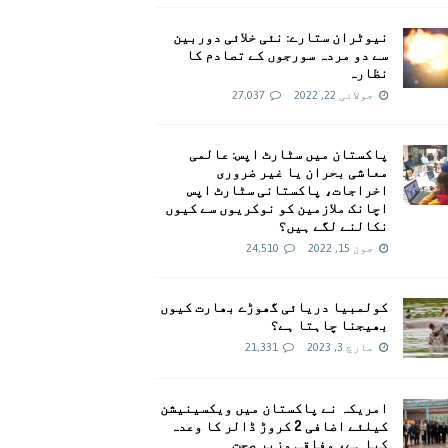
نیوٹران ستارے: نئی خلائی دوربین
سے دو مردہ سورجوں کے تصادم کا
نظارہ
جولائی 22, 2022
27,037
پاکستان میں سٹارٹ اپس: عالمی
معاشی بحران یا غیر ضروری
اخراجات، پاکستانی سٹارٹ اپس
اچانک ملازمین کو نوکریوں سے کیوں
نکالنے لگے ہیں؟
جون 15, 2022
24,510
کولمبیا دریائی گھوڑے بھارت کیوں
بھیجنا چاہتا ہے؟
مارچ 3, 2023
21,331
امريکہ نے پاکستان میں ویکسینیشن
کیلئے اضافی 2 کروڑ ڈالر کا وعدہ
کیا ہے، وفاقی وزیر صحت