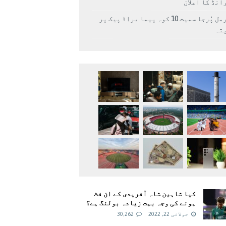
انڈ کا اعلان
نرمل پُرجا سمیت 10 کوہ پیما براڈ پیک پر
پتہ
کیا شاہین شاہ آفریدی کے ان فٹ
ہونے کی وجہ بہت زیادہ بولنگ ہے؟
جولائی 22, 2022
30,262