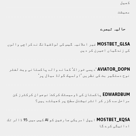
کھيل
معيشت
حالیہ تبصرے
MOSTBET_GLSA
غیر اعلانیہ گیس کی لوڈشیڈنگ نے کراچی والوں
کی زندگیاں اجیرن کر دیں
AVIATOR_DOPN
’دیسی خوراک‘ کھانے والے پاکستانی ویٹ لفٹر
نوح دستگیر بٹ کی نظریں ’اولمپک گولڈ میڈل پر‘
EDWARDBUM
پاکستان کی ڈومیسٹک کرکٹ: نوجوان کرکٹرز کن
مراحل سے گزر کر انٹرنیشنل سطح پر کھیلتے ہیں؟
MOSTBET_KQSA
ایپل امریکی صارفین کو AI کیس میں 95 ڈالر تک
ادائیگی کرے گا