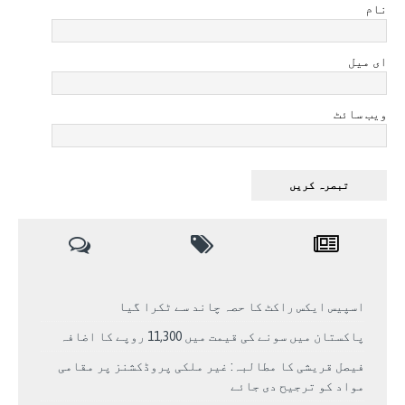
نام
ای میل
ویب سائٹ
اسپیس ایکس راکٹ کا حصہ چاند سے ٹکرا گیا
پاکستان میں سونے کی قیمت میں 11,300 روپے کا اضافہ
فیصل قریشی کا مطالبہ: غیر ملکی پروڈکشنز پر مقامی
مواد کو ترجیح دی جائے