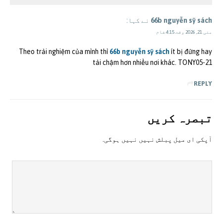
66b nguyễn sỹ sách
نے کہا:
مئی 21, 2026 وقت 4:15 شام
Theo trải nghiệm của mình thì
66b nguyễn sỹ sách
ít bị đứng hay
tải chậm hơn nhiều nơi khác. TONY05-21
REPLY
تبصرہ کريں
آپکی ای ميل پبلش نہيں نہيں ہوگی.