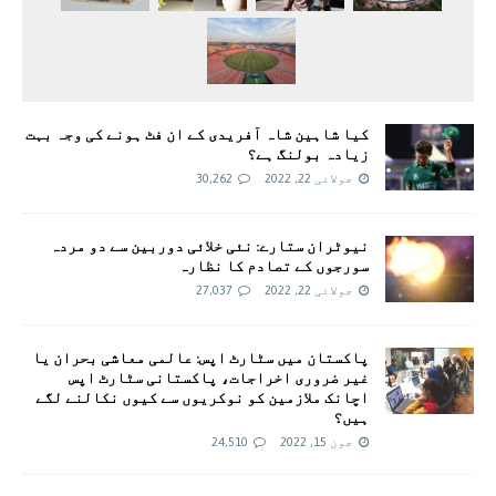
کیا شاہین شاہ آفریدی کے ان فٹ ہونے کی وجہ بہت
زیادہ بولنگ ہے؟
جولائی 22, 2022
30,262
نیوٹران ستارے: نئی خلائی دوربین سے دو مردہ
سورجوں کے تصادم کا نظارہ
جولائی 22, 2022
27,037
پاکستان میں سٹارٹ اپس: عالمی معاشی بحران یا
غیر ضروری اخراجات، پاکستانی سٹارٹ اپس
اچانک ملازمین کو نوکریوں سے کیوں نکالنے لگے
ہیں؟
جون 15, 2022
24,510