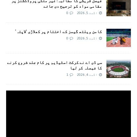
فیصل قریشی کا مطالبہ: غیر ملکی پروڈکشنز پر
مقامی مواد کو ترجیح دی جائے
اگست 5, 2026
0
کامن ویلتھ گیمز کے اختتام پر کھلاڑی ‘لاپتہ’
اگست 5, 2026
0
سی ڈی اے نے کرکٹ اسٹیڈیم پر کام جلد شروع کرنے
کا فیصلہ کر لیا
اگست 4, 2026
1