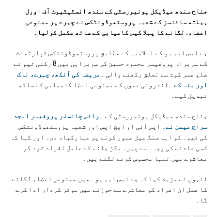
جناح سندھ میڈیکل یونیورسٹی کے سندھ انسٹیٹیوٹ آف اورل
ہیلتھ سائنسز کے شعبہ پروستھوڈونٹکس نے چہرے پر مصنوعی
اعضاء. لگانے کا پہلا کیس کامیابی کے ساتھ مکمل کرلیا۔
جے ایس ایم یو کے اعلامیہ کے مطابق پروستھوڈونٹکس ڈپارٹمنٹ
کے سربراہ پروفیسر محمود حسین کی سربراہی میں 8 رکنی ٹیم نے
ضلع عمر کوٹ سے تعلق رکھنے والی ۔
مریضہ کی آنکھ، چہرے، ناک
اور منہ کے
۔اندرونی حصوں کے مصنوعی اعضا کامیابی کے ساتھ
تبدیل کیے۔
جناح سندھ میڈیکل یونیورسٹی کے ۔
وائس چانسلر پروفیسر امجد
سراج میمن نے
۔ ایس آئی او ایچ ایس اور شعبہ پروستھوڈونٹکس
کی ٹیم۔ کو اہم سنگ میل عبور کرنے پر مبارکباد دی۔ اور کہا کہ
کسی حادثے کی وجہ۔ سے چہرہ بگڑ جانے کے حامل افراد خود کو
معاشرے میں تنہا محسوس کرنے لگتے ہیں۔
انہوں نے مزید کہا کہ جے ایس ایم یو ۔میں مصنوعی اعضاء لگانے.
کا عمل ان افراد کو معاشرے سے جوڑنے میں موثر کردار ادا کرے
گا۔