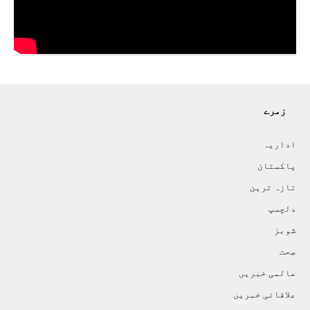
زمرے
اداريہ
پاکستان
تازہ ترين
دلچسپ
شوبز
صحت
عالمی خبريں
علاقائی خبريں