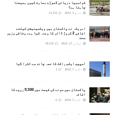
کولمبیا دریائی گھوڑے بھارت کیوں بھیجنا
چاہتا ہے؟
مارچ 3, 2023
21,331
امريکہ نے پاکستان میں ویکسینیشن کیلئے
اضافی 2 کروڑ ڈالر کا وعدہ کیا ہے، وفاقی وزیر
صحت
جولائی 27, 2022
20,515
اسپیس ایکس راکٹ کا حصہ چاند سے ٹکرا گیا
اگست 7, 2026
1
پاکستان میں سونے کی قیمت میں 11,300 روپے کا
اضافہ
اگست 7, 2026
0