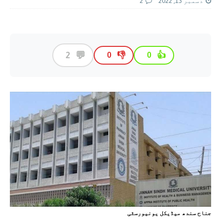
دسمبر 13, 2022
2
💬
2
👎
👍
0
0
جناح سندھ میڈیکل یونیورسٹی