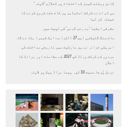
کامن ویلتھ گیمز کے اختتام پر کھلاڑی ‘لاپتہ’
سی ڈی اے نے کرکٹ اسٹیڈیم پر کام جلد شروع کرنے کا
فیصلہ کر لیا
مشرقی ایشیا ‘بے رحم گرمی’ کی لپیٹ میں
سام سنگ گلیکسی ایس 27 الٹرا سے ایک کیمرا ہٹا دے گا.
امریکی خزانہ نے ین مارکیٹ میں تاریخی مداخلت کی
مردوں کے کرکٹ ورلڈ کپ 2027 کے مقامات اور برانڈ کا
اعلان
نرمل پُرجا سمیت 10 کوہ پیما براڈ پیک پر لاپتہ