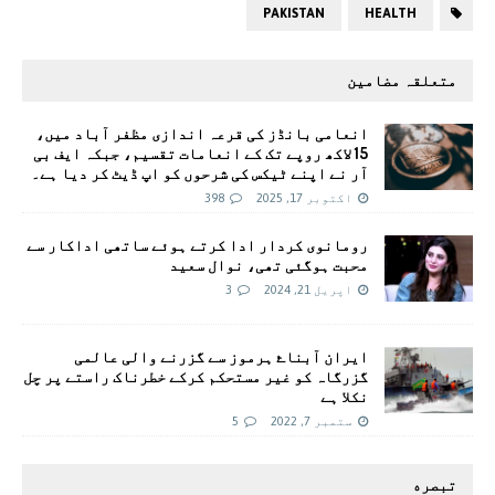
PAKISTAN
HEALTH
متعلقہ مضامین
انعامی بانڈز کی قرعہ اندازی مظفر آباد میں،
15 لاکھ روپے تک کے انعامات تقسيم، جبکہ ایف بی
آر نے اپنے ٹیکس کی شرحوں کو اپ ڈیٹ کر دیا ہے۔
اکتوبر 17, 2025
398
رومانوی کردار ادا کرتے ہوئے ساتھی اداکار سے
محبت ہوگئی تھی، نوال سعید
اپریل 21, 2024
3
ايران آبناۓ ہرموز سے گزرنے والی عالمی
گزرگاہ کو غير مستحکم کرکے خطرناک راستے پر چل
نکلا ہے
ستمبر 7, 2022
5
تبصره