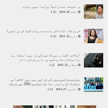
وہ قبیلہ جہاں لوگ ’بوڑھے‘ نہیں ہوتے
اگست 10, 2024
2
حریم شاہ ٹک ٹاکر بننے سے پہلے کیا کرتی تھیں؟
مارچ 15, 2023
0
آن لائن اظہار بھی قانون کی زد میں آ سکتا ہے:‘
ہدایت کار جامی کیس پر ماہرین کی رائے
جولائی 15, 2025
1
بیلجیئن کمپنیوں کی کراچی میں بین الاقوامی
ٹیکسٹائل و لیدر نمائش ٹیکسپو 2024 میں شرکت
اکتوبر 27, 2024
1