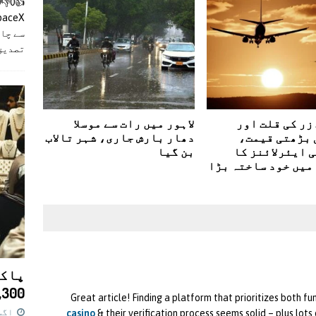
سے چان
تصدیق
زر کی قلت اور
لاہور میں رات سے موسلا
 بڑھتی قیمت،
دھار بارش جاری، شہر تالاب
 ایئرلائنز کا
بن گیا
میں خود ساختہ بڑا
پاکس
11,300 روپے کا 
Great article! Finding a platform that prioritizes both fu
اگست 7,
casino
& their verification process seems solid – plus lot