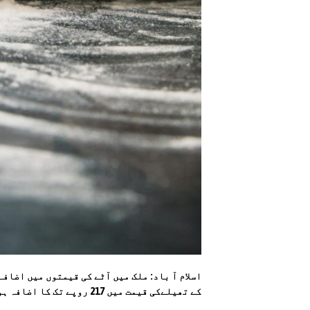
کے تھیلےکی قیمت میں 217 روپے تک کا اضافہ ہوا۔