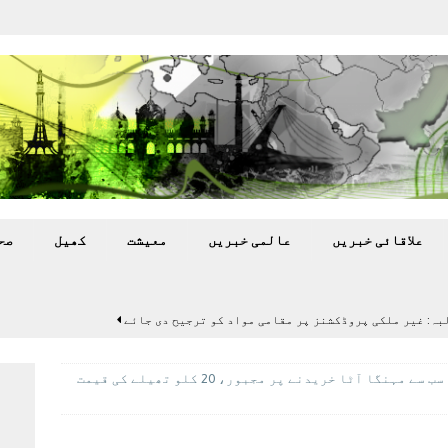
علاقائی خبريں
عالمی خبريں
معيشت
کھيل
صح
بہ: غیر ملکی پروڈکشنز پر مقامی مواد کو ترجیح دی جائے
کراچی اور اسلام آباد کے شہری سب سے مہنگا آٹا خریدنے پر مجبور، 20 کلو تھیلے کی قیمت
اختتام پر کھلاڑی ‘لاپتہ’
تازہ ترين
سٹیڈیم پر کام جلد شروع کرنے کا فیصلہ کر لیا
پاکستان