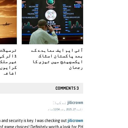
آئی ایم ایف معاہدے کے
ترسیلات 
بعد پاکستان اسٹاک
ڈالر کی
ایکسچینج میں تیزی کا
غیرملکی
رجحان
کرایوں 
اضافہ
3 COMMENTS
jilicrown
نے کہا:
اگست 27, 2025 وقت 12:04 شام
n and security is key. I was checking out
jilicrown
s of game choices! Definitely worth a look for PH