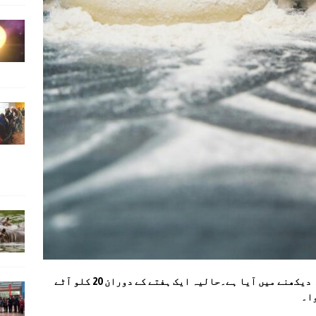
اسلام آ باد: ملک میں آٹے کی قیمتوں میں اضافہ دیکھنے میں آیا ہے۔حالیہ ایک ہفتے کے دوران 20 کلو آٹے