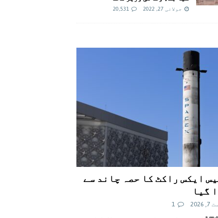
جولائی 27, 2022
20,531
س ایکس راکٹ کا حصہ چاند سے
 گیا
 2026
1