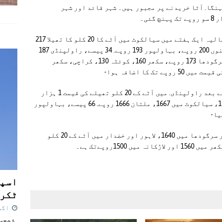
ہنگا. آٹا خریدنے پر مجبور ہیں۔ شہر قائد اور شہر
وفاقی ادارہ شماریات کی دستاویز کے مطابق حالیہ ایک ہفتے میں سیالکوٹ میں آٹے کا 20 کلو کا تھیلا 217
تک مہنگا ہوا، لاہور، گوجرانوالہ، ملتان، بنوں 200 روپے، بہاولپور 193 روپے. 34 پیسے، راولپنڈی 187
روپے 67 پیسے، اسلام آباد 173 روپے 33 پیسے، سرگودھا 173 روپے، سکھر 160، کوئٹہ 130، کراچی، سکھر
ادارہ شماریات کی دستاویز کے مطابق اضافے کے بعد راولپنڈی. میں آٹے کے 20 کلو تھیلے کی قیمت 1 ہزار
786 روپے 67 پیسے، کوئٹہ 1690، حیدر آباد 1680، سیالکوٹ میں 1667، ملتان 1666 روپے. 66 پیسے، بہاولپور
اسی طرح گوجرانوالہ میں 1650، فیصل آباد اور سرگودھا میں 1640، لاہور اور خضدار میں آٹے کے 20 کلو
اسپی
ٹکرا
اگست 7,