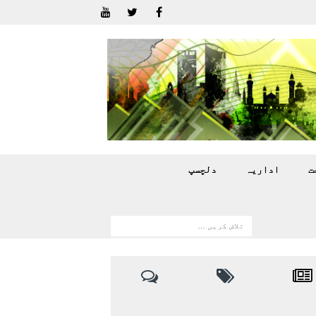
ت
اداريہ
دلچسپ