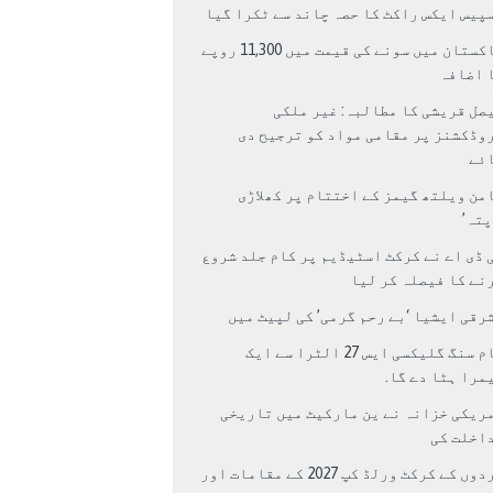
پیس ایکس راکٹ کا حصہ چاند سے ٹکرا گیا
پاکستان میں سونے کی قیمت میں 11,300 روپے
 اضافہ
صل قریشی کا مطالبہ: غیر ملکی
وڈکشنز پر مقامی مواد کو ترجیح دی
ئے
من ویلتھ گیمز کے اختتام پر کھلاڑی
اپتہ’
 ڈی اے نے کرکٹ اسٹیڈیم پر کام جلد شروع
نے کا فیصلہ کر لیا
رقی ایشیا ‘بے رحم گرمی’ کی لپیٹ میں
سام سنگ گلیکسی ایس 27 الٹرا سے ایک
مرا ہٹا دے گا.
ریکی خزانہ نے ین مارکیٹ میں تاریخی
اخلت کی
مردوں کے کرکٹ ورلڈ کپ 2027 کے مقامات اور