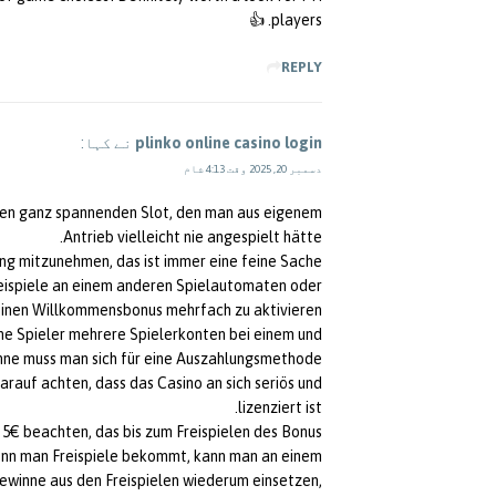
players. 👍
REPLY
plinko online casino login
نے کہا:
دسمبر 20, 2025 وقت 4:13 شام
inen ganz spannenden Slot, den man aus eigenem
Antrieb vielleicht nie angespielt hätte.
ng mitzunehmen, das ist immer eine feine Sache.
reispiele an einem anderen Spielautomaten oder
inen Willkommensbonus mehrfach zu aktivieren,
che Spieler mehrere Spielerkonten bei einem und
ne muss man sich für eine Auszahlungsmethode
arauf achten, dass das Casino an sich seriös und
lizenziert ist.
 5€ beachten, das bis zum Freispielen des Bonus
enn man Freispiele bekommt, kann man an einem
ewinne aus den Freispielen wiederum einsetzen,