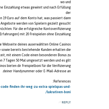
wo und
ne Einzahlung etwas gewinnt und nach Erfüllung
der
19 Euro auf dem Konto hat, was passiert dann?
 Angebote werden von Spielern gezielt gesucht,
möchten. Für die erfolgreiche Kontoverifizierung
Erfahrungen) mit 20 Freispielen ohne Einzahlung.
e Webseite deines auserwählten Online Casinos.
 sowie bereits bestehende Kunden erhalten die
eit, mit einem Code einen besonderen Bonus zu
on 7 Tagen 50 Mal umgesetzt werden und es gilt
os bieten dir Freispielboni für die Verifizierung
deiner Handynummer oder E-Mail-Adresse an.
References:
-code-finden-ihr-weg-zu-extra-spielspas-und-
lukrativen-boni/
REPLY