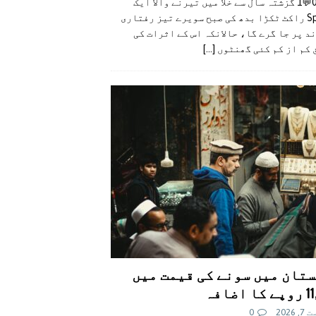
👍0👎0💬1 گزشتہ سال سے خلا میں تیرنے والا ایک
SpaceX راکٹ ٹکڑا بدھ کی صبح سویرے تیز رفتاری
د پر جا گرے گا، حالانکہ اس کے اثرات کی
 کم از کم کئی گھنٹوں
[...]
تان میں سونے کی قیمت میں
اضافہ
 2026
0