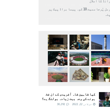
انڈ کا اعلان
نرمل پُرجا سمیت 10 کوہ پیما براڈ پیک پر
پتہ
کیا شاہین شاہ آفریدی کے ان فٹ
ہونے کی وجہ بہت زیادہ بولنگ ہے؟
جولائی 22, 2022
30,292