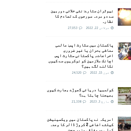
نیوٹران ستارے: نئی خلائی دوربین
سے دو مردہ سورجوں کے تصادم کا
نظارہ
جولائی 22, 2022
27,053
پاکستان میں سٹارٹ اپس: عالمی
معاشی بحران یا غیر ضروری
اخراجات، پاکستانی سٹارٹ اپس
اچانک ملازمین کو نوکریوں سے کیوں
نکالنے لگے ہیں؟
جون 15, 2022
24,520
کولمبیا دریائی گھوڑے بھارت کیوں
بھیجنا چاہتا ہے؟
مارچ 3, 2023
21,338
امريکہ نے پاکستان میں ویکسینیشن
کیلئے اضافی 2 کروڑ ڈالر کا وعدہ
کیا ہے، وفاقی وزیر صحت