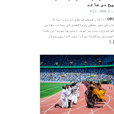
ح دی جائے
 2026
0
👍0👎0💬0 اداکار فیصل قریشی نے زور دیا کہ
ان کو غیر ملکی پروڈکشنز کی بجائے مقامی
و فروغ دینے پر توجہ دینی چاہیے، اور کہا
ٹیوب پر پاکستانی ڈراموں کے ایپی سوڈز
[...