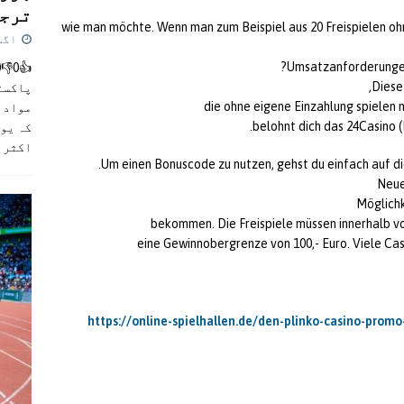
ترجی
wie man möchte. Wenn man zum Beispiel aus 20 Freispielen oh
اگست 5,
Umsatzanforderungen 
Diese
پاکست
die ohne eigene Einzahlung spielen 
مواد ک
belohnt dich das 24Casino (
کہ یو
اکثر
]
Um einen Bonuscode zu nutzen, gehst du einfach auf di
Neue
Möglichk
bekommen. Die Freispiele müssen innerhalb v
eine Gewinnobergrenze von 100,- Euro. Viele Casin
https://online-spielhallen.de/den-plinko-casino-promo