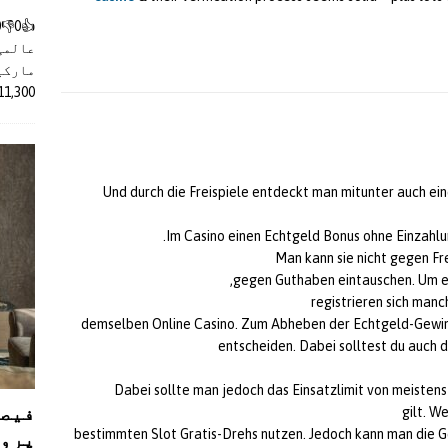
عالمی
مارکیٹ
11,300 روپے کے اضافے کے بعد 4 لا
Und durch die Freispiele entdeckt man mitunter auch e
Im Casino einen Echtgeld Bonus ohne Einzahlu
Man kann sie nicht gegen F
gegen Guthaben eintauschen. Um e
registrieren sich man
demselben Online Casino. Zum Abheben der Echtgeld-Gewin
entscheiden. Dabei solltest du auch d
Dabei sollte man jedoch das Einsatzlimit von meistens
فیصل
gilt. W
پروڈ
bestimmten Slot Gratis-Drehs nutzen. Jedoch kann man die G