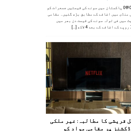
👍0👎0💬0 پاکستان میں سونے کی قیمتیں جمعرات کو
 منڈی میں اضافے کے مطابق بڑھ گئیں۔ مقامی
 میں فی تولہ سونے کی قیمت دن بھر میں
کھ
[...]
 قریشی کا مطالبہ: غیر ملکی
کشنز پر مقامی مواد کو