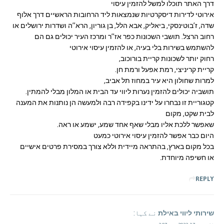
דרך האתר תוכלו למשל להזמין עיסוי
אירוטי לדירות דיסקרטיות שנמצאות ליד הרחובות הראשיים דרך אלוף
שדה, ז’בוטינסקי, ביאליק, אבא הלל, בן גוריון, הרא”ה ושדרות ירושלים או
רחוב הרצל. תושבי השכונות כפר אז”ר ומרכז העיר יכולים גם הם
להשתמש בשירות בלי בעיה, או להזמין עיסוי אירוטי
רחוק יותר לשכונות קריית בורוכוב,
קריית קריניצי, רמת אפעל ורמת חן.
למרות שחולון היא עיר במחוז תל אביב,
תושביה יכולים להזמין נערות ליווי עד הבית או המלון מבלי להמתין.
קטגוריית זו נבחרו על ידינו בקפידה רבה ולמעשה הן נותנות את המענה
לבית שקט, מקום
שאפשר ללכת אליו מבלי שאף אחד שמע, ישמע או ראה.
היום כבר אפשר להזמין עיסוי אירוטי כמעט
בכל מקום בארץ, בהתראה מיידית וללא צורך במסירת פרטים אישיים
או חשיפה מיוחדת.
REPLY
שירותי ליווי באילת
نے کہا: