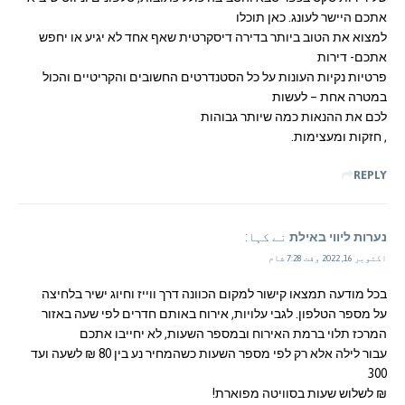
אתכם היישר לעונג. כאן תוכלו
למצוא את הטוב ביותר בדירה דיסקרטית שאף אחד לא יגיע או יחפש
אתכם- דירות
פרטיות נקיות העונות על כל הסטנדרטים החשובים והקריטיים והכול
במטרה אחת – לעשות
לכם את ההנאות כמה שיותר גבוהות
, חזקות ומעצימות.
REPLY
נערות ליווי באילת
نے کہا:
اکتوبر 16, 2022 وقت 7:28 شام
בכל מודעה תמצאו קישור למקום הכוונה דרך ווייז וחיוג ישיר בלחיצה
על מספר הטלפון. לגבי עלויות, אירוח באותם חדרים לפי שעה באזור
המרכז תלוי ברמת האירוח ובמספר השעות, לא יחייבו אתכם
עבור לילה אלא רק לפי מספר השעות כשהמחיר נע בין 80 ₪ לשעה ועד
300
₪ לשלוש שעות בסוויטה מפוארת!