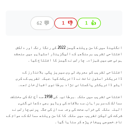
💬
62
👎
👍
1
1
انگلینڈ میں کامن ویلتھ گیمز 2022 کی رنگا رنگ. اور دلکش
افتتاحی تقریب برمنگھم کے الیگزینڈر اسٹیڈیم میں منعقد
ہوئی جس میں شہزادہ چارلس نے گیمز کا افتتاح کیا۔
افتتاحی تقریب کو معروف ٹی وی سیریز پکی. بلائنڈرز کے
ڈائریکٹر اسٹون نائٹ نے ڈائریکٹ کیا .جبکہ تقریب کے کری
ایٹو ڈائریکٹر پاکستانی نژاد برطانوی اقبال خان تھے۔
افتتاحی تقریب میں ملکہ .برطانیہ کی 1958 سے آج تک کی مختلف
ممالک کے سربراہان. سے ملاقات کی ویڈیو بھی دکھائی گئی،
البتہ ملکہ کی خراب. صحت کی وجہ سے ان کی جگہ پرنس چارلس نے
شرکت کی لیکن تقریب. میں ملکہ کا کامن ویلتھ ممالک کے عوام کے
نام .خصوصی پیغام پڑھ کر سنایا گیا۔