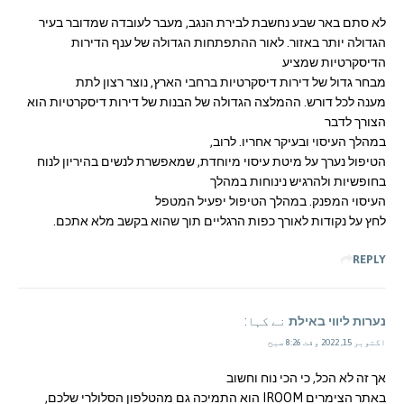
לא סתם באר שבע נחשבת לבירת הנגב, מעבר לעובדה שמדובר בעיר
הגדולה יותר באזור. לאור ההתפתחות הגדולה של ענף הדירות
הדיסקרטיות שמציע
מבחר גדול של דירות דיסקרטיות ברחבי הארץ, נוצר רצון לתת
מענה לכל דורש. ההמלצה הגדולה של הבנות של דירות דיסקרטיות הוא
הצורך לדבר
במהלך העיסוי ובעיקר אחריו. לרוב,
הטיפול נערך על מיטת עיסוי מיוחדת, שמאפשרת לנשים בהיריון לנוח
בחופשיות ולהרגיש נינוחות במהלך
העיסוי המפנק. במהלך הטיפול יפעיל המטפל
לחץ על נקודות לאורך כפות הרגליים תוך שהוא בקשב מלא אתכם.
REPLY
נערות ליווי באילת
نے کہا:
اکتوبر 15, 2022 وقت 8:26 صبح
אך זה לא הכל, כי הכי נוח וחשוב
באתר הצימרים IROOM הוא התמיכה גם מהטלפון הסלולרי שלכם,