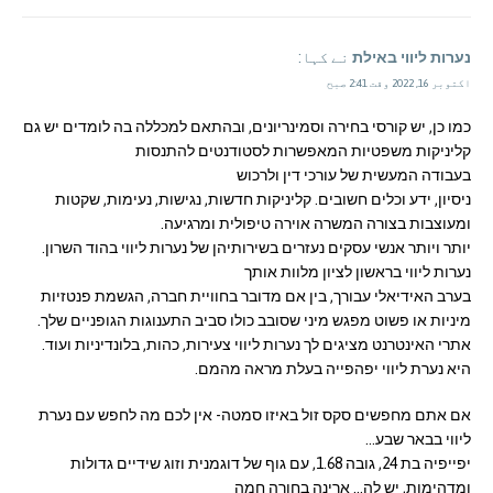
נערות ליווי באילת
نے کہا:
اکتوبر 16, 2022 وقت 2:41 صبح
כמו כן, יש קורסי בחירה וסמינריונים, ובהתאם למכללה בה לומדים יש גם
קליניקות משפטיות המאפשרות לסטודנטים להתנסות
בעבודה המעשית של עורכי דין ולרכוש
ניסיון, ידע וכלים חשובים. קליניקות חדשות, נגישות, נעימות, שקטות
ומעוצבות בצורה המשרה אוירה טיפולית ומרגיעה.
יותר ויותר אנשי עסקים נעזרים בשירותיהן של נערות ליווי בהוד השרון.
נערות ליווי בראשון לציון מלוות אותך
בערב האידיאלי עבורך, בין אם מדובר בחוויית חברה, הגשמת פנטזיות
מיניות או פשוט מפגש מיני שסובב כולו סביב התענוגות הגופניים שלך.
אתרי האינטרנט מציגים לך נערות ליווי צעירות, כהות, בלונדיניות ועוד.
היא נערת ליווי יפהפייה בעלת מראה מהמם.
אם אתם מחפשים סקס זול באיזו סמטה- אין לכם מה לחפש עם נערת
ליווי בבאר שבע…
יפייפיה בת 24, גובה 1.68, עם גוף של דוגמנית וזוג שידיים גדולות
ומדהימות, יש לה… ארינה בחורה חמה