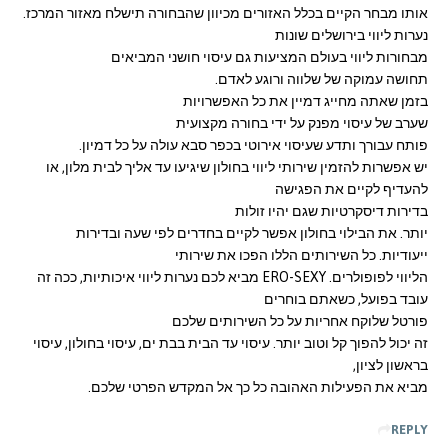
אותו מבחר הקיים בכלל האזורים מכיוון שהבחורה תישלח מאזור המרכז.
נערות ליווי בירושלים שונות
מבחורות ליווי בעולם המציעות גם עיסוי חושני המביאים
תחושה עמוקה של שלווה ורוגע לאדם.
בזמן שאתה מחייג דמיין את כל האפשרויות
שערב של עיסוי מפנק על ידי בחורה מקצועית
פותח עבורך ותדע שעיסוי אירוטי בכפר סבא עולה על כל דמיון.
יש אפשרות להזמין שירותי ליווי בחולון שיגיעו עד אליך לבית מלון, או
להעדיף לקיים את הפגישה
בדירות דיסקרטיות שגם יהיו זולות
יותר. את הבילוי בחולון אפשר לקיים בחדרים לפי שעה ובדירות
ייעודיות. כל השירותים הללו הפכו את שירותי
הליווי לפופולרים. ERO-SEXY מביא לכם נערות ליווי איכותיות, ככה זה
עובד בפועל, כשאתם בוחרים
פורטל שלוקח אחריות על כל השירותים שלכם
זה יכול להפוך קל וטוב יותר. עיסוי עד הבית בבת ים, עיסוי בחולון, עיסוי
בראשון לציון,
מביא את הפעילות האהובה כל כך אל המקדש הפרטי שלכם.
REPLY