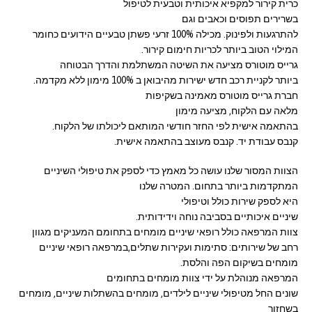
כרית קירור למקפיא איכותית וטבעית לטיפול
בשרירים תפוסים וכאבים וגם
להתרגעות ולפינוק. מכילה 100% זרעי פשתן טבעיים הידועים כחומר
המילוי הטוב ביותר לכריות חימום קירור.
גרייס מוטורס מציעה את השיטה המשתלמת והדרך הבטוחה
ביותר לקניית רכב חדש ישירות מהיבואן ב 100% מימון ללא מקדמה.
חברת גרייס מוטורס מאמינה בשקיפות
מלאה עם הלקוח, מציעה מימון
בהתאמה אישית לפי החזר חודשי המותאם ליכולתו של הלקוח.
קנבס עבודת יד. קנבס מעוצב בהתאמה אישית.
הצוות המסור שלנו עושה כל מאמץ כדי לספק את טיפולי השיניים
המתקדמות ביותר בתחום. המטרה שלנו
היא לספק שירות כולל וטיפולי
שיניים איכותיים בסביבה נוחה וידידותית.
צוות המרפאה כולל רופאי שיניים מומחים בתחומם המעניקים מגוון
רחב של שירותים: סתימות ועקירות שתלים,במרפאה רופאי שיניים
מומחים בשיקום הפה והלסת.
המרפאה מנוהלת על ידי צוות מומחים בתחומים
שונים החל מטיפולי שיניים לילדים, מומחים בהשתלות שיניים, מומחים
בשחזור