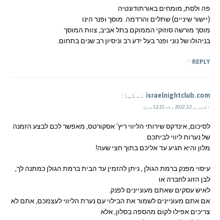
פה ולסת, מומחים באורתודונטיה
(יישור שיניים) שתלים והרדמה. מוסך ופנר הינו
מוסך מורשה סוזוקי הממוקם בתל אביב, צוות המוסך
בניהולו של נוני ופנר בעל ידע רב וניסיון רב שנים בתחום.
REPLY
israelnightclub.com
نے کہا:
اکتوبر 12, 2022 وقت 12:22 صبح
לסיכום, אינדקס שירותי הליווי ריץ’ אסקורטס, מאפשר לכם לבצע הזמנה
של נערות ליווי לביתכם
מלון והיא תגיע עד אליכם בתוך חצי שעה!
עיסוי מפנק ברמת הגולן , ניתן להזמין עד הבית ברמת הגולן כמתנה לך,
לבן הזוג לחברה או
לאיש עסקים שאתם מעוניינים לפנק.
אם אתם מעוניינים לשמור את הבילוי עם נערת הליווי לעצמכם, אתם לא
צריכים אפילו לקום מהספה בסלון, אלא