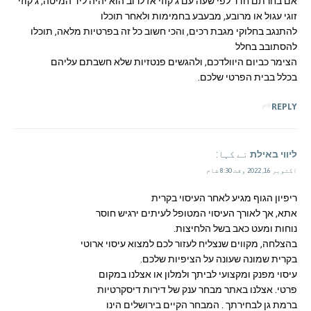
אם בחרתם חדר לפי שעה עם ג’קוזי אז לרוב הוא יהיה ליד המיטה, ג’קוזי
זוגי עגול או מרובע, מבעבע בחמימות ולאחר תוכלו
להתנגב בחלוקי מגבת רכים, והכי חשוב כל זה בפרטיות מלאה, תוכלו
להסתובב בחלל
הצימר כביום היוולדכם, ולהגשים פנטזיות שלא חשבתם עליהם
בכלל בבית הפרטי שלכם.
REPLY
ליווי באילת
نے کہا:
اکتوبر 16, 2022 وقت 8:30 شام
ריפיון הגוף מגיע לאחר העיסוי בקרית
אתא, אך לאורך העיסוי המטופל לעיתים ירגיש חוסר
נוחות ומעט כאב בשל הלחיצות.
בהצלחה, מקווים שנצליח לעזור לכם למצוא עיסוי ארוטי
בקרית שמונה שעונה על הציפיות שלכם.
עיסוי מפנק ומקצועי לביתך ולמלון או אצלנו במקום
פרטי. אצלנו באתר מבחר ענק של דירות דיסקרטיות
ברמת גן לבחירתך . המבחר הקיים בירושלים הינו