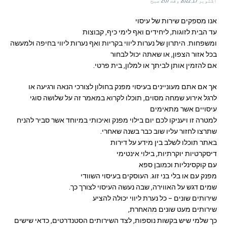
اکتوبر 17, 2022 وقت 2:07 صبح
אנו מספקים שירות של עיסוי
עד הבית לזוגות, ליחידים ואף לימי כיף, קבוצות
ומשפחות. היתרון של נערות ליווי בקריות ואף נערות ליווי בחיפה ולמעשה
בכל אזור הצפון, או שאתה יכול לבחור
אם להזמין אותן לביתך או למלון, בית פרטי.
אך אם אתם מעוניינים בעיסוי מפנק בחולון לצורכי הנאה ורגיעה או
לרגל אירוע שמחה מסוים, תוכלו לקרוא במאמר זה על שלושה סוגי
עיסויים אשר מתאימים
למטרה זו ויעניקו לכם יום בילוי מפנק ואיכותי במיוחד אשר סביר להניח
שתרצו לחזור עליו שוב כבר בשנה שאחרי.
באתר תוכלו לשלב בין מידע על דירות
דיסקרטיות יוקרתיות, בילוי אינטימי
עם קוקסינליות וכמובן ספא
מפנק עם או בלי בני זוג. העוסקים בעיסוי השוודי
שמים דגש על האווירה, שבה נעשה העיסוי לצורך כך.
שירותים שונים – כל נערת ליווי יכולה להציע
שירותים מעט שונים מהאחרת,
כך שלמי שיש בקשות נוספות, לצד השירותים הסטנדרטים, כדאי שישים