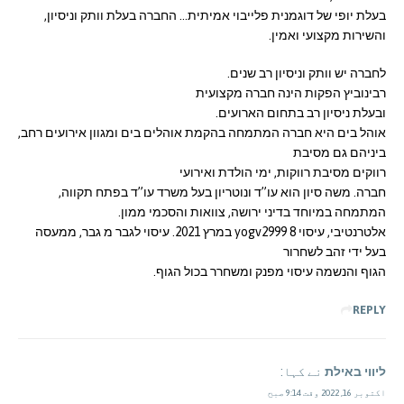
בעלת יופי של דוגמנית פלייבוי אמיתית… החברה בעלת וותק וניסיון,
והשירות מקצועי ואמין.
לחברה יש וותק וניסיון רב שנים.
רבינוביץ הפקות הינה חברה מקצועית
ובעלת ניסיון רב בתחום הארועים.
אוהל בים היא חברה המתמחה בהקמת אוהלים בים ומגוון אירועים רחב,
ביניהם גם מסיבת
רווקים מסיבת רווקות, ימי הולדת ואירועי
חברה. משה סיון הוא עו”ד ונוטריון בעל משרד עו”ד בפתח תקווה,
המתמחה במיוחד בדיני ירושה, צוואות והסכמי ממון.
אלטרנטיבי, עיסוי yogv2999 8 במרץ 2021. עיסוי לגבר מ גבר, ממעסה
בעל ידי זהב לשחרור
הגוף והנשמה עיסוי מפנק ומשחרר בכול הגוף.
REPLY
ליווי באילת
نے کہا:
اکتوبر 16, 2022 وقت 9:14 صبح