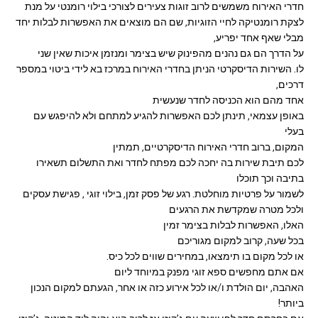
חדרי האירוח משמשים לרוב זוגות צעירים לצורכי בילוי רומנטי על מנת
לצקת רומנטיקה לחיי הזוגיות, שם הם מוצאים את האפשרות לבלות יחד
מבלי שאף אחד יפריע,
על הדרך הם גם נהנים מהפינוק שיש בצימר ומנזמן איכות שאין שני
לו. השירות הדיסקרטי הניתן בחדרי האירוח במרכז בא לידי ביטוי במספר
דרכים,
אחד מהם הוא הכניסה לחדר שנעשית
באופן עצמאי, תינתן לכם האפשרות להגיע למתחם ולא להיפגש עם
בעלי
המקום, ברוב חדרי האירוח הדיסקרטיים, תמתין
לכם תיבת שירות בה יחכה לכם מפתח לחדר ואת התשלום תשאירו
בתיבה וכך תוכלו
לשמור על פרטיות מוחלטת. רגע של פסק זמן, בילוי זוגי , פגישת עסקים
ולכל מטרה שמקדשת את הרגעים
האלו, האפשרות לבלות בצימר זמין
בכל שעה, קרוב למקום מגוריכם
או לכל מקום בו תימצאו, במחירים שווים לכל כיס.
אם אתם מחפשים ספא זוגי מפנק במיוחד ליום
האהבה, יום הולדת ו/או לכל אירוע כזה או אחר, הגעתם למקום הנכון
ביותר!