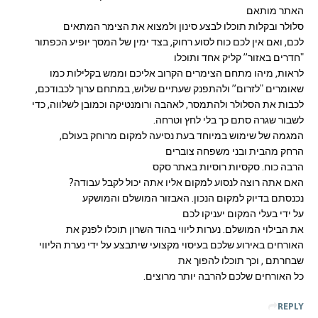
האתר מותאם
סלולר ובקלות תוכלו לבצע סינון ולמצוא את הצימר המתאים
לכם, ואם אין לכם כוח לסוע רחוק, בצד ימין של המסך יופיע הכפתור
"חדרים באזור” קליק אחד ותוכלו
לראות, מיהו מתחם הצימרים הקרוב אליכם וממש בקלילות כמו
שאומרים "לזרום” ולהתפנק שעתיים שלוש, במתחם ערוך לכבודכם,
לכבות את הסלולר ולהתמסר, לאהבה ורומנטיקה וכמובן לשלווה, כדי
לשבור שגרה סתם כך בלי לחץ וטרחה.
המגמה של שימוש במיוחד בעת נסיעה למקום מרוחק בעולם,
הרחק מהבית ובני משפחה צוברים
הרבה כוח. סקסיות רוסיות באתר סקס
האם אתה רוצה לנסוע למקום אליו אתה יכול לקבל עבודה?
נכנסתם בדיוק למקום הנכון. האבזור המושלם והמושקע
על ידי בעלי המקום יעניקו לכם
את הבילוי המושלם. נערות ליווי בהוד השרון תוכלו לפנק את
האורחים באירוע שלכם בעיסוי מקצועי שיתבצע על ידי נערת הליווי
שבחרתם , וכך תוכלו להפוך את
כל האורחים שלכם להרבה יותר מרוצים.
REPLY