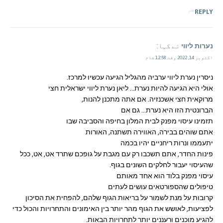
REPLY
נערות ליווי
نے کہا:
اکتوبر 14, 2022 وقت 12:58 شام
ניסרין נערת ליווי ערביה מהגליל הגיעה עכשיו למרכז.
אולי היא הגיעה להיות נערת… ליאן נערת ליווי ישראלית חצי
מרוקאית חצי אשכנזיה. אם אתה מתכנן להנות,
הברונטית הזו היא נערת… גם אם
תזמינו עיסוי מפנק לבית המלון בחיפה והסביבה שבו
אתם שוהים בבירה, האווירה תשתנה, האורות
יתעממו ונרות ריחניים יהיו בכמה
פינות החדר, אתם תשכבו רק עם מגבת על גופכם שתרד אט, אט, ככל
שהעיסוי יעבור לחלקים השונים בגוף.
עיסוי מפנק בלוד הוא אחד מאותם
טיפולים שהספורטאים עושים לעתים
קרובות על מנת לשמור על בריאות הגוף שלהם, להפחית את הסיכון
לפציעות, לאושש את הגוף מהר יותר בין האימונים והתחרויות והכול כדי
להגיע מוכנים ורעננים יותר לתחרויות הבאות.