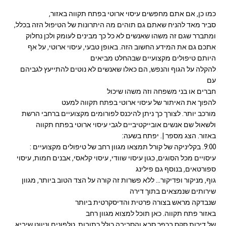
כמו כן, אם אתם מחפשים עיסוי ארוטי בפתח תקווה באזור,
סביר מאד להניח שאתם גם תוהים מה היתרונות של הטיפול הזה בכלל,
ומתברר שגם זה משהו שאנשים לא כל כך מבינים לעומק ולכן נחלוק
אתכם גם את המידע החשוב הזה. באופן טבעי, עיסוי ארוטי, על אף
היותם טיפולים מקצועיים שבהחלט מביאים
להקלה על הגוף והנפש, הם כאלו שאנשים לא נוטים להתייעץ לגביהם
עם
חברים או בני משפחה וזה משהו שיכול
להפוך את האיתור של עיסוי ארוטי בפתח תקווה למעט
מורכב יותר. לצורך כך ניתן להיכנס לפורומים מקצועיים ברחבי הרשת
ולשאול שם אנשים אובייקטיביים לגבי עיסוי ארוטי בפתח תקווה
באזור. הצג מספר |. יפתח בשעה:
9:00. בקליניקה של קורל תמצאו מגוון רחב של טיפולים מקצועיים :
עיסויים מכל הסוגים, כגון עיסוי שוודי, עיסוי קלאסי, אבנים חמות, עיסוי
ספורטאים, בנוסף גם פילינג
גוף, מניקור ופדיקור… ללא פשרות זה קורה על הצד הטוב ביותר, מגוון
שירותים שנמצאים בתוך דירה
שנבדקה מראש בצורה פרטית והדיסקרטית ביותר
באזור פתח תקווה. כאן תוכל למצוא מגוון רחב
של דירות סקס בכפר סבא והסביבה כולל כתובות, טלפונים וניווט שיביא