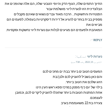
החיוך התמים שלה, הגוף הדק והיופי הטבעי שלה, הם אלה שהופכים את
הבלונדינית הזו לנערת ליווי מושלמת עבור
הפנטזיות והתשוקות… הרבה מאוד גברים נשואים שאינם מקבלים
מספיק בבית בוחרים להגיע אל דירות דיסקרטיות בעפולה; לפעמים הם
מביאים את
המאהבת ולפעמים הם מגיעים לבלות עם נערות ליווי נחשקות וסקסיות.
REPLY
נערות ליווי
نے کہا:
اکتوبر 15, 2022 وقت 7:18 صبح
המעסים הטובים ביותר בבת ים מחכים לכם
והם כאן בשביל להעניק לכם ולבן/בת
הזוג שלכם את הטוב ביותר.
בילוי של יום כיף מפנק במרכז ספא ראש העין הינו
אחת המתנות הטובות ביותר שתוכלו להעניק ליקרים לכם, וכמובן
לעצמכם.
צעירה בת 22 משועממת בערב