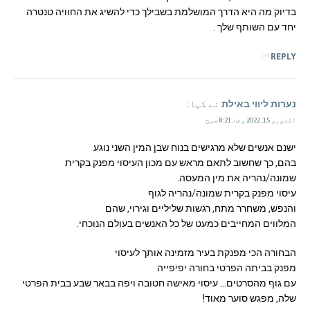
בדיוק מה היא הדרך המושלמת בשבילך כדי להשיג את החוויה טנטרה
יחד עם השותף שלך .
REPLY
נערות ליווי באילת
نے کہا:
اکتوبر 15, 2022 وقت 8:21 صبح
ישנם אנשים שלא מרגישים בנוח שבן המין השני נוגע
בהם, כך שחשוב לתאם מראש עם מכון העיסוי מפנק בקרית
שמונה/נהריה את מין המעסה.
עיסוי מפנק בקרית שמונה/נהריה לגוף
והנפש, משחרר מתח, רגשות שליליים וגירוי, שהם
המלווים המחייבים כמעט של כל האנשים בעולם הנוכחי.
הבחורה הכי מפנקת בעיר מזמינה אותך לעיסוי
מפנק בביתה הפרטי בחורה יפיפייה
עם גוף מהסרטים… עיסוי מאישה חטובה ויפה בבאר שבע בבית הפרטי
שלה, מפגש סוער מאוד!