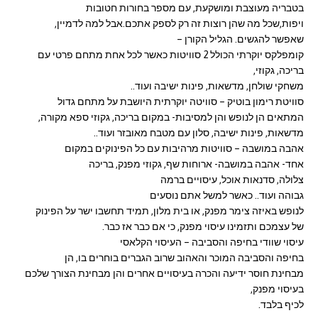
בטבריה מעוצבת ומושקעת, עם מספר בחורות חטובות
ויפות,שכל מה שהן רוצות זה רק לספק אתכם.אבל למה לדמיין,
שאפשר להגשים. הגליל הקורן –
קומפלקס יוקרתי הכולל 2 סוויטות כאשר לכל אחת מתחם פרטי עם
בריכה, גקוזי,
משחקי שולחן, מדשאות, פינות ישיבה ועוד..
סוויטת רימון בוטיק – סוויטה יוקרתית היושבת על מתחם גדול
המתאים הן לנופש והן למסיבות- במקום בריכה, גקוזי ספא מקורה,
מדשאות, פינות ישיבה, סלון עם מטבח מאובזר ועוד..
אהבה במושבה – סוויטות מרהיבות עם כל הפינוקים במקום
אחד- אהבה במושבה- ארוחות שף, גקוזי מפנק, בריכה
צלולה, סדנאות אוכל, עיסויים ברמה
גבוהה ועוד.. כאשר למשל אתם נוסעים
לנופש באיזה צימר מפנק, או בית מלון, תמיד תחשבו ישר על הפינוק
של עצמכם ותזמינו עיסוי מפנק, כי אם כבר אז כבר.
עיסוי שוודי בחיפה והסביבה – העיסוי הקלאסי
בחיפה והסביבה המוכר והאהוב שרוב הגברים בוחרים בו, הן
מבחינת חוסר ידיעה והכרה בעיסויים אחרים והן מבחינת הצורך שלכם
בעיסוי מפנק,
לכיף בלבד.