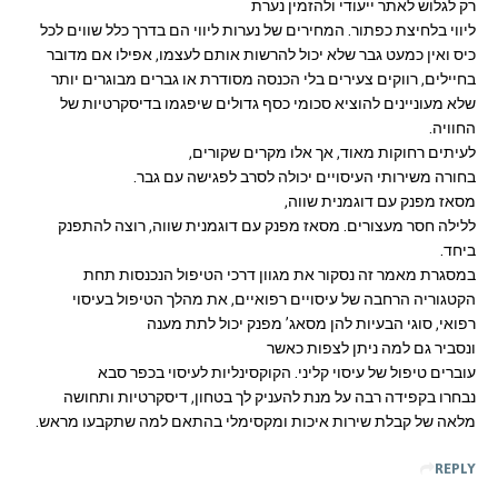
רק לגלוש לאתר ייעודי ולהזמין נערת
ליווי בלחיצת כפתור. המחירים של נערות ליווי הם בדרך כלל שווים לכל
כיס ואין כמעט גבר שלא יכול להרשות אותם לעצמו, אפילו אם מדובר
בחיילים, רווקים צעירים בלי הכנסה מסודרת או גברים מבוגרים יותר
שלא מעוניינים להוציא סכומי כסף גדולים שיפגמו בדיסקרטיות של
החוויה.
לעיתים רחוקות מאוד, אך אלו מקרים שקורים,
בחורה משירותי העיסויים יכולה לסרב לפגישה עם גבר.
מסאז מפנק עם דוגמנית שווה,
ללילה חסר מעצורים. מסאז מפנק עם דוגמנית שווה, רוצה להתפנק
ביחד.
במסגרת מאמר זה נסקור את מגוון דרכי הטיפול הנכנסות תחת
הקטגוריה הרחבה של עיסויים רפואיים, את מהלך הטיפול בעיסוי
רפואי, סוגי הבעיות להן מסאג’ מפנק יכול לתת מענה
ונסביר גם למה ניתן לצפות כאשר
עוברים טיפול של עיסוי קליני. הקוקסינליות לעיסוי בכפר סבא
נבחרו בקפידה רבה על מנת להעניק לך בטחון, דיסקרטיות ותחושה
מלאה של קבלת שירות איכות ומקסימלי בהתאם למה שתקבעו מראש.
REPLY