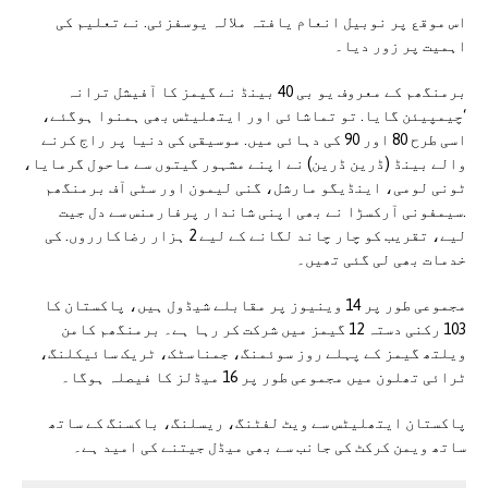
اس موقع پر نوبیل انعام یافتہ ملالہ یوسفزئی. نے تعلیم کی
اہمیت پر زور دیا۔
برمنگھم کے معروف یو بی 40 بینڈ نے گیمز کا آفیشل ترانہ
‘چیمپیئن گایا. تو تماشائی اور ایتھلیٹس بھی ہمنوا ہوگئے،
اسی طرح 80 اور 90 کی دہائی میں. موسیقی کی دنیا پر راج کرنے
والے بینڈ (ڈرین ڈرین) نے اپنے مشہور گیتوں سے ماحول گرمایا،
ٹونی لومی، اینڈیگو مارشل، گنی لیمون اور سٹی آف برمنگھم
.سیمفونی آرکسڑا نے بھی اپنی شاندار پرفارمنس سے دل جیت
لیے، تقریب کو چار چاند لگانے کے لیے 2 ہزار رضاکارروں. کی
خدمات بھی لی گئی تھیں۔
مجموعی طور پر 14 وینیوز پر مقابلے شیڈول ہیں، پاکستان کا
103 رکنی دستہ 12 گیمز میں شرکت کر رہا ہے۔ برمنگھم کامن
ویلتھ گیمز کے پہلے روز سوئمنگ، جمناسٹک، ٹریک سائیکلنگ،
ٹرائی تھلون میں مجموعی طور پر 16 میڈلز کا فیصلہ ہوگا۔
پاکستان ایتھلیٹس سے ویٹ لفٹنگ، ریسلنگ، باکسنگ کے ساتھ
ساتھ ویمن کرکٹ کی جانب سے بھی میڈل جیتنے کی امید ہے۔