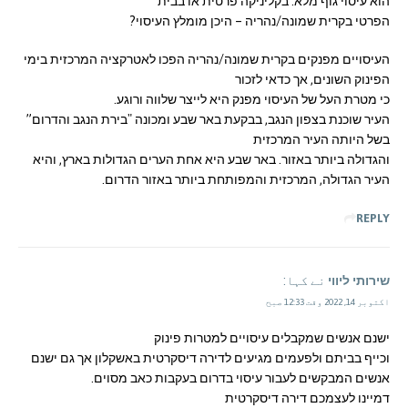
הוא עיסוי גוף מלא. בקליניקה פרטית או בבית
הפרטי בקרית שמונה/נהריה – היכן מומלץ העיסוי?
העיסויים מפנקים בקרית שמונה/נהריה הפכו לאטרקציה המרכזית בימי
הפינוק השונים, אך כדאי לזכור
כי מטרת העל של העיסוי מפנק היא לייצר שלווה ורוגע.
העיר שוכנת בצפון הנגב, בבקעת באר שבע ומכונה "בירת הנגב והדרום”
בשל היותה העיר המרכזית
והגדולה ביותר באזור. באר שבע היא אחת הערים הגדולות בארץ, והיא
העיר הגדולה, המרכזית והמפותחת ביותר באזור הדרום.
REPLY
שירותי ליווי
نے کہا:
اکتوبر 14, 2022 وقت 12:33 صبح
ישנם אנשים שמקבלים עיסויים למטרות פינוק
וכייף בביתם ולפעמים מגיעים לדירה דיסקרטית באשקלון אך גם ישנם
אנשים המבקשים לעבור עיסוי בדרום בעקבות כאב מסוים.
דמיינו לעצמכם דירה דיסקרטית