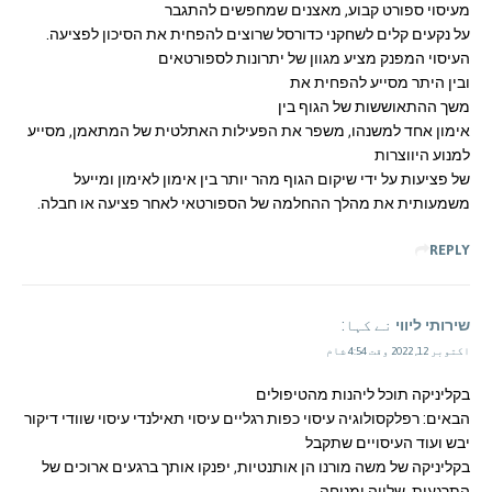
מעיסוי ספורט קבוע, מאצנים שמחפשים להתגבר
על נקעים קלים לשחקני כדורסל שרוצים להפחית את הסיכון לפציעה.
העיסוי המפנק מציע מגוון של יתרונות לספורטאים
ובין היתר מסייע להפחית את
משך ההתאוששות של הגוף בין
אימון אחד למשנהו, משפר את הפעילות האתלטית של המתאמן, מסייע
למנוע היווצרות
של פציעות על ידי שיקום הגוף מהר יותר בין אימון לאימון ומייעל
משמעותית את מהלך ההחלמה של הספורטאי לאחר פציעה או חבלה.
REPLY
שירותי ליווי
نے کہا:
اکتوبر 12, 2022 وقت 4:54 شام
בקליניקה תוכל ליהנות מהטיפולים
הבאים: רפלקסולוגיה עיסוי כפות רגליים עיסוי תאילנדי עיסוי שוודי דיקור
יבש ועוד העיסויים שתקבל
בקליניקה של משה מורנו הן אותנטיות, יפנקו אותך ברגעים ארוכים של
התרגעות, שלווה ומנוחה.