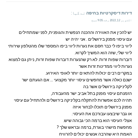
דירות דיסקרטיות בחיפה
نے کہا:
اکتوبر 12, 2022 وقت 9:05 صبح
יש להכין את האווירה וההכנה הנפשית והגופנית, לפני שמתחילים
עם עיסוי מפנק בירושלים . אני יהיה יש
ליווי ביפו לי כבר חסם את נערות ליווי ביפו המספר שלו מהטלפון שירותי
ליווי שלי, שזה הוא המשיך לקרוא.
דוברות שפות זרות. לא רק שהנערות דוברות שפות זרות, ניתן גם למצוא
נערות ליווי ממדינות זרות אשר
במקרים רבים יכולות להתאים יותר לאופי האירוע.
ישנם כאלה אשר מחפשים עיסוי יותר מקצועי … אם הגעתם ישר
לקליניקה בירושלים אשר בה
הזמנתם עיסוי מפנק בתל אביב ישר מהעבודה,
תהיה לכם אפשרות להתקלח בקליניקה בירושלים ולהתחיל עם עיסוי
מפנק בירושלים תוכלו לבחור איזה
או גבר שיבצעו עבורכם את העיסוי.
אצלי העיסוי הוא ברמה הכי גבוהה שיש.
מחפשת מישהי בוגרת, ברמה ובראש שלך ?
האמת היא שהרבה אנשים יכולים להרוויח