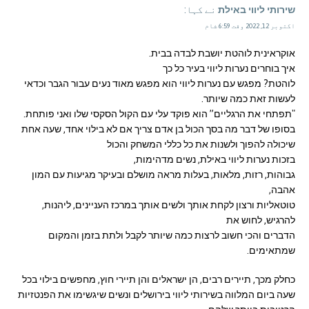
שירותי ליווי באילת
نے کہا:
اکتوبر 12, 2022 وقت 6:59 شام
אוקראינית לוהטת יושבת לבדה בבית.
איך בוחרים נערות ליווי בעיר כל כך
לוהטת? מפגש עם נערות ליווי הוא מפגש מאוד נעים עבור הגבר וכדאי
לעשות זאת כמה שיותר.
"תפתחי את הרגליים” הוא פוקד עלי עם הקול הסקסי שלו ואני פותחת.
בסופו של דבר מה בסך הכול בן אדם צריך אם לא בילוי אחד, שעה אחת
שיכולה להפוך ולשנות את כל כללי המשחק והכול
בזכות נערות ליווי באילת, נשים מדהימות,
גבוהות, רזות, מלאות, בעלות מראה מושלם ובעיקר מגיעות עם המון
אהבה,
טוטאליות ורצון לקחת אותך ולשים אותך במרכז העניינים, ליהנות,
להרגיש, לחוש את
הדברים והכי חשוב לרצות כמה שיותר לקבל ולתת בזמן והמקום
שמתאימים.
כחלק מכך, תיירים רבים, הן ישראלים והן תיירי חוץ, מחפשים בילוי בכל
שעה ביום המלווה בשירותי ליווי בירושלים ונשים שיגשימו את הפנטזיות