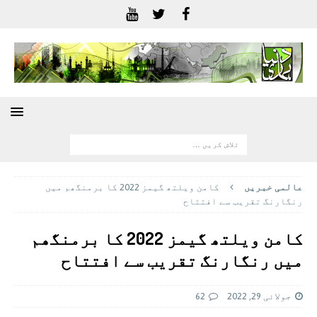
عالمی خبريں
کامن ویلتھ گیمز 2022 کا برمنگھم میں
رنگارنگ تقریب سے افتتاح
کامن ویلتھ گیمز 2022 کا برمنگھم
میں رنگارنگ تقریب سے افتتاح
جولائی 29, 2022
62