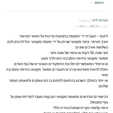
REPLY
נערות ליווי
نے کہا:
اکتوبر 13, 2022 وقت 4:15 شام
ליטוף – העברת ידי המעסה בתנועות עדינות על האזור המיועד.
אורך העיסוי. עיסוי מקצועי שניתן על ידי מעסה מקצועי יכול להינתן לכם
בשלושה אורכים שונים:
חצי שעה, 50 דקות או עיסוי של שעה וחצי.
מסאג׳ מקצועי בחיפה והסביבה הוא הליך מונע
או טיפולי המאפשר לנרמל את התפקודים הטבעיים של גוף האדם.
תוכלו לראות ספורטאים רבים העוברים מסאג׳ מקצועי בחיפה והסביבה
אחד
או יותר במהלך השבוע בהתאם לתחום בו הם עוסקים ולמאמץ הגופני
שלהם.
הכישורים הנדרשים ממעסה מקצועי הם קצת מעבר למריחת שמן על
גוף המטופל.
עיסוי קלאסי בקרית שמונה/נהריה כללי