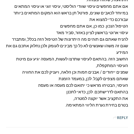
אם אתם מחפשים עיסוי שוודי הוליסטי, עיסוי זוגי או עיסוי המתאים
במיוחד לכאבים שונים, פורטל תן בראש הוא המקום המתאים ביותר
עבורכם כדי למצוא את
הטיפול הנכון. כמו כן, אם אתם מחפשים
עיסוי ארוטי בראשון לציון באזור, סביר מאד
להניח שאתם גם תוהים מה היתרונות של הטיפול הזה בכלל, ומתברר
שגם זה משהו שאנשים לא כל כך מבינים לעומק ולכן נחלוק אתכם גם את
המידע
החשוב הזה. בהתאם לעיסוי שתרצו לעשות, המעסה יגיע עם מיטת
העיסוי המתקפלת,
שמנים ייחודים / אבנים חמות וכן הלאה, ויעניק לכם את החוויה
שאתם מצפים לקבל. לכן, במעמד הזמנת
העיסוי, הבטיחו מראש כי יתואם לכם מעסה או מעסה
בהתאם לדרישתכם. לכן, כדאי לתכנן
את התקציב אשר יוקצה למטרה,
בטרם בחירת נערת הליווי המתאימה.
REPLY