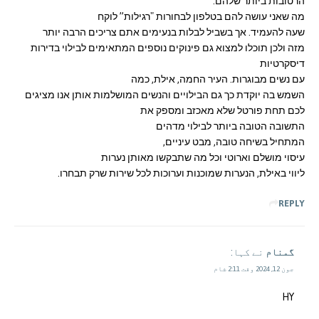
הרטובות ביותר שלהם.
מה שאני עושה להם בטלפון לבחורות "רגילות” לוקח
שעה להעמיד. אך בשביל לבלות בנעימים אתם צריכים הרבה יותר
מזה ולכן תוכלו למצוא גם פינוקים נוספים המתאימים לבילוי בדירות
דיסקרטיות
עם נשים מבוגרות. העיר החמה, אילת, כמה
השמש בה יוקדת כך גם הבילויים והנשים המושלמות אותן אנו מציגים
לכם תחת פורטל שלא מאכזב ומספק את
התשובה הטובה ביותר לבילוי מדהים
המתחיל בשיחה טובה, מבט עיניים,
עיסוי מושלם וארוטי וכל מה שתבקשו מאותן נערות
ליווי באילת, הנערות שמוכנות וערוכות לכל שירות שרק תבחרו.
REPLY
گمنام
نے کہا:
جون 12, 2024 وقت 2:11 شام
HY