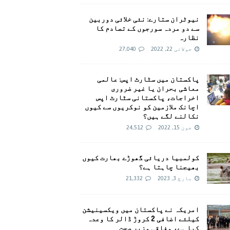
نیوٹران ستارے: نئی خلائی دوربین
سے دو مردہ سورجوں کے تصادم کا
نظارہ
جولائی 22, 2022
27,040
پاکستان میں سٹارٹ اپس: عالمی
معاشی بحران یا غیر ضروری
اخراجات، پاکستانی سٹارٹ اپس
اچانک ملازمین کو نوکریوں سے کیوں
نکالنے لگے ہیں؟
جون 15, 2022
24,512
کولمبیا دریائی گھوڑے بھارت کیوں
بھیجنا چاہتا ہے؟
مارچ 3, 2023
21,332
امريکہ نے پاکستان میں ویکسینیشن
کیلئے اضافی 2 کروڑ ڈالر کا وعدہ
کیا ہے، وفاقی وزیر صحت