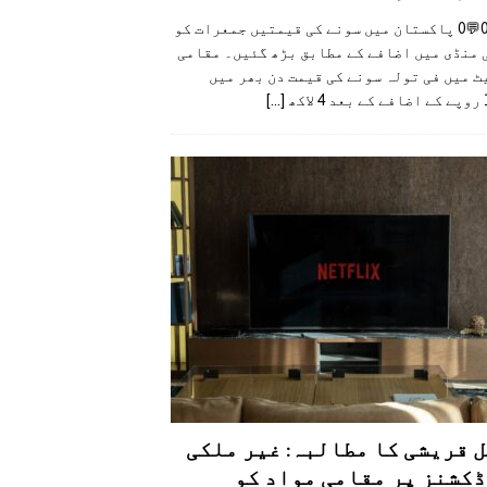
👍0👎0💬0 پاکستان میں سونے کی قیمتیں جمعرات کو
 منڈی میں اضافے کے مطابق بڑھ گئیں۔ مقامی
 میں فی تولہ سونے کی قیمت دن بھر میں
کھ
[...]
 قریشی کا مطالبہ: غیر ملکی
کشنز پر مقامی مواد کو