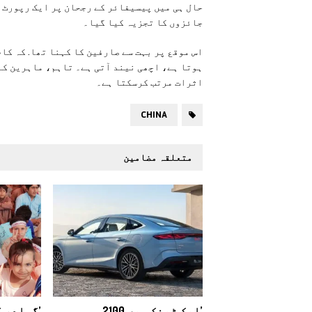
حال ہی میں پيسیفائر کے رجحان پر ایک رپورٹ 
جائزوں کا تجزیہ کیا گیا۔
اس موقع پر بہت سے صارفین کا کہنا تھا. کہ کا
ہوتا ہے، اچھی نیند آتی ہے۔ تاہم، ماہرین کا 
اثرات مرتب کرسکتا ہے۔
CHINA
متعلقہ مضامین
’ایک ٹینک میں 2100
’گوادر ک