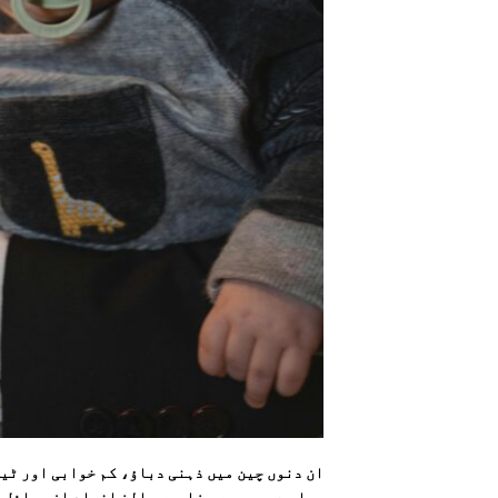
ان دنوں چین میں ذہنی دباؤ، کم خوابی اور ٹین
رہا ہے، جس میں ہزاروں بالغ افراد ان مسائل 