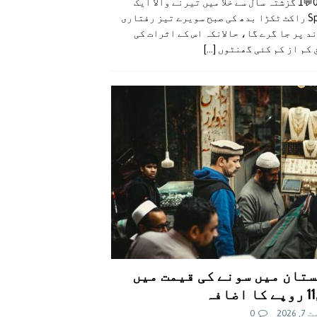
👍0👎0💬1 گزشتہ سال سے خلا میں تیرنے والا ایک
SpaceX راکٹ ٹکڑا بدھ کی صبح سویرے تیز رفتاری
د پر جا گرے گا، حالانکہ اس کے اثرات کی
 کم از کم کئی گھنٹوں
[...]
تان میں سونے کی قیمت میں
اضافہ
 2026
0