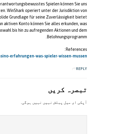
erantwortungsbewusstes Spielen können Sie uns
en. WinShark operiert unter der Jurisdiktion von
lide Grundlage für seine Zuverlässigkeit bietet.
un aktiven Konto können Sie alles erkunden, was
auswahl bis hin zu aufregenden Aktionen und dem
Belohnungsprogramm.
References:
casino-erfahrungen-was-spieler-wissen-mussen/
REPLY
تبصرہ کريں
آپکی ای ميل پبلش نہيں نہيں ہوگی.