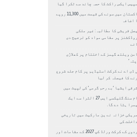
پیس ایکس راکٹ کا حصہ چاند سے ٹکرا گیا
پاکستان میں سونے کی قیمت میں 11,300 روپے
 اضافہ
صل قریشی کا مطالبہ: غیر ملکی
وڈکشنز پر مقامی مواد کو ترجیح دی
ئے
من ویلتھ گیمز کے اختتام پر کھلاڑی
اپتہ’
 ڈی اے نے کرکٹ اسٹیڈیم پر کام جلد شروع
نے کا فیصلہ کر لیا
رقی ایشیا ‘بے رحم گرمی’ کی لپیٹ میں
سام سنگ گلیکسی ایس 27 الٹرا سے ایک
مرا ہٹا دے گا.
ریکی خزانہ نے ین مارکیٹ میں تاریخی
اخلت کی
مردوں کے کرکٹ ورلڈ کپ 2027 کے مقامات اور