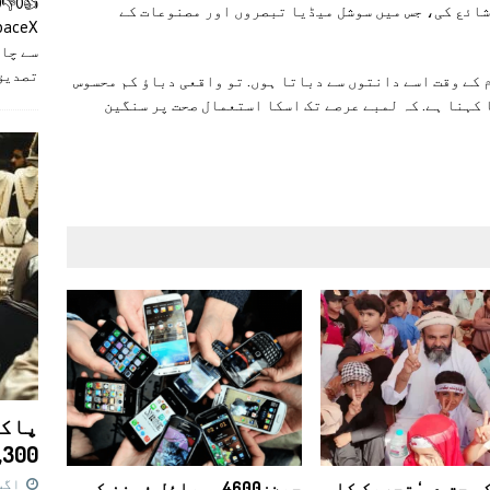
شائع کی، جس میں سوشل میڈیا تبصروں اور مصنوعات کے
سے چان
تصدیق
م کے وقت اسے دانتوں سے دباتا ہوں. تو واقعی دباؤ کم محسوس
کہنا ہے. کہ لمبے عرصے تک اسکا استعمال صحت پر سنگین
پاکس
11,300 روپے کا 
اگست 7,
و حق دو‘ تحریک کا
چین: 4600موبائل فونز کی