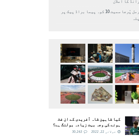
انڈ کا اعلان
نرمل پُرجا سمیت 10 کوہ پیما براڈ پیک پر
پتہ
کیا شاہین شاہ آفریدی کے ان فٹ
ہونے کی وجہ بہت زیادہ بولنگ ہے؟
جولائی 22, 2022
30,263