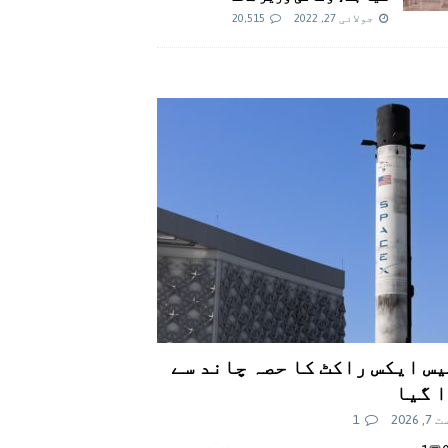
جولائی 27, 2022
20,515
س ایکس راکٹ کا حصہ چاند سے
 گیا
 2026
1