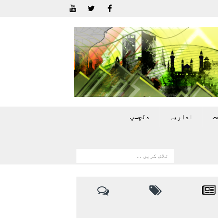
ت
اداريہ
دلچسپ