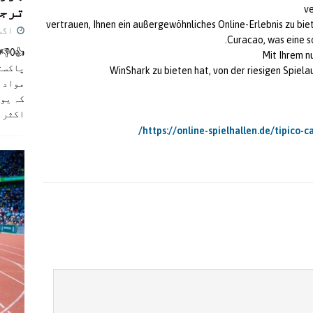
ترجی
v
vertrauen, Ihnen ein außergewöhnliches Online-Erlebnis zu biet
اگست 5,
Curacao, was eine so
Mit Ihrem n
پاکست
WinShark zu bieten hat, von der riesigen Spiel
مواد ک
کہ یو
اکثر
]
https://online-spielhallen.de/tipico-