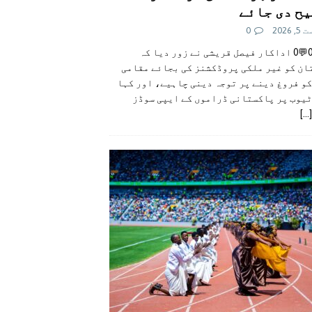
ح دی جائے
 2026
0
👍0👎0💬0 اداکار فیصل قریشی نے زور دیا کہ
ان کو غیر ملکی پروڈکشنز کی بجائے مقامی
و فروغ دینے پر توجہ دینی چاہیے، اور کہا
ٹیوب پر پاکستانی ڈراموں کے ایپی سوڈز
[...