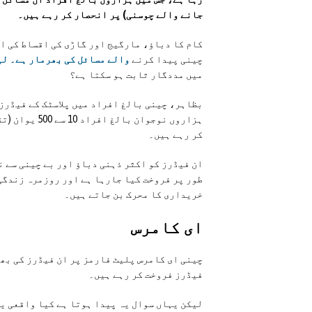
جانے والے چوسنی) پر انحصار کر رہے ہیں۔
کام کا دباؤ، مارگیج اور گاڑی کی اقساط کی ا
چینی پیدا کرنے
والے مسائل کی بھرمار ہے۔ لی
میں مددگار ثابت ہو سکتا ہے؟
بظاہر، چینی بالغ افراد میں پلاسٹک کے فیڈرز 
کر رہے ہیں۔
ان فیڈرز کو اکثر ذہنی دباؤ اور بے چینی سے ن
طور پر فروخت کیا جارہا ہے اور روزمرہ زندگی
خریداری کا محرک بن جاتے ہیں۔
ای کامرس
چینی ای کامرس پلیٹ فارمز پر ان فیڈرز کی بھ
فیڈرز فروخت کر رہے ہیں۔
لیکن یہاں سوال یہ پیدا ہوتا ہے کیا واقعی یہ