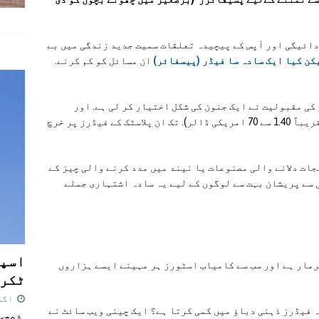
دائیگی اور آپس کے پیچیدہ تعلقات سمیت جدید زندگی میں بے
کن کیا ایک سادہ سا فیڈر (پیسفائر)
ان مسائل کو کم کرنے.
کی مقبولیت نے ایک جنون کی شکل اختیار کر لی ہے. اور
ہزاروں نوجوان بالغ افراد 10 سے 500 یوان (تقریباً 1.40 سے 70 امریکی ڈالر). تک ان پلاسٹک کے فیڈرز پر خرچ
جات دلانے والی مصنوعات یا نیند میں مدد کرنے والی چیز کے
 سے پریشان بہت سے لوگوں کے لیے یہ سادہ اشتہاری جملے
اسپی
رمار ہے اور سب سے کامیاب اسٹورز ہر مہینے ایسے ہزاروں
ٹکرا
اگست 7,
 فیڈرز ذہنی دباؤ میں کمی کرتا ہے؟ ایک چینی ویب سائٹ نے