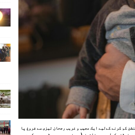
شن کم کرنے کےلیے ایک عجیب و غریب رجحان تیزی سے فروغ پا
سے نمٹنے کےلیے پسیفائرز (برصغیر میں چھوٹے بچوں کو دی