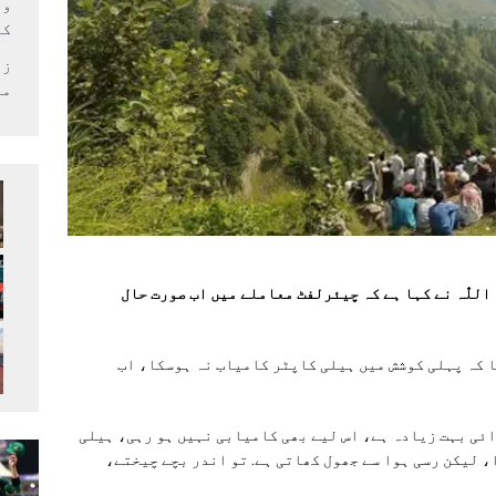
وف
کر
زل
می
 اللّٰہ نے کہا ہے کہ چیئرلفٹ معاملے میں اب صورت حال
کہا کہ پہلی کوشش میں ہیلی کاپٹر کامیاب نہ ہوسکا، اب
ائی بہت زیادہ ہے، اس لیے بھی کامیابی نہیں ہو رہی، ہیلی
 لیکن رسی ہوا سے جھول کھاتی ہے. تو اندر بچے چیختے،