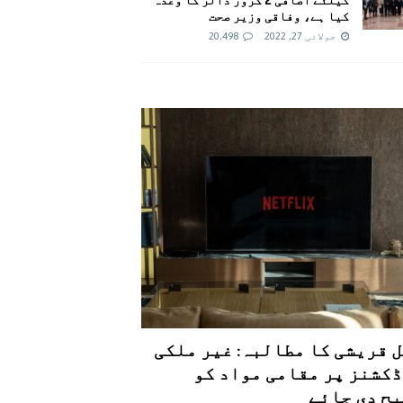
کیا ہے، وفاقی وزیر صحت
جولائی 27, 2022
20,498
 قریشی کا مطالبہ: غیر ملکی
کشنز پر مقامی مواد کو
ح دی جائے