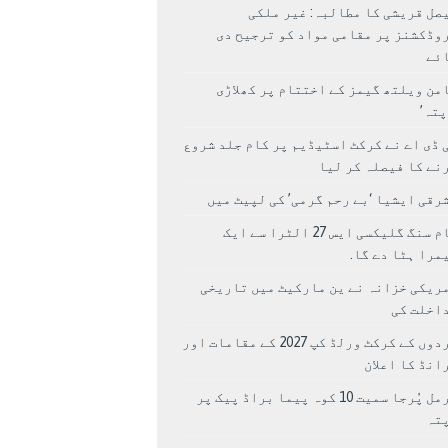
صل قریشی کا مطالبہ: غیر ملکی
وڈکشنز پر مقامی مواد کو ترجیح دی
ئے
من ویلتھ گیمز کے اختتام پر کھلاڑی
اپتہ’
 ڈی اے نے کرکٹ اسٹیڈیم پر کام جلد شروع
نے کا فیصلہ کر لیا
رقی ایشیا ‘بے رحم گرمی’ کی لپیٹ میں
سام سنگ گلیکسی ایس 27 الٹرا سے ایک
مرا ہٹا دے گا.
ریکی خزانہ نے ین مارکیٹ میں تاریخی
اخلت کی
مردوں کے کرکٹ ورلڈ کپ 2027 کے مقامات اور
انڈ کا اعلان
نرمل پُرجا سمیت 10 کوہ پیما براڈ پیک پر
پتہ