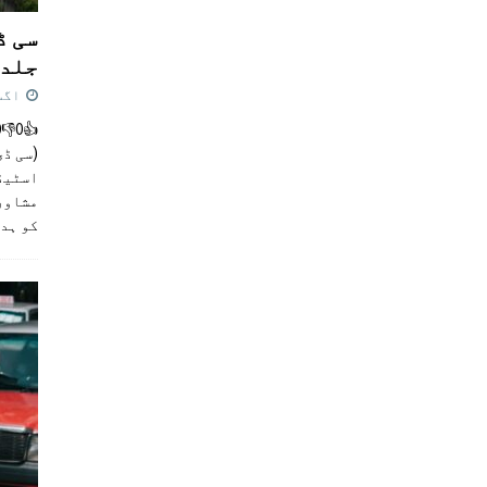
سی ڈ
جلد 
اگست 4,
(سی ڈی
اسٹیڈی
مشاور
کو ہد