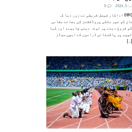
 2026
0
👍0👎0💬0 اداکار فیصل قریشی نے زور دیا کہ
ان کو غیر ملکی پروڈکشنز کی بجائے مقامی
و فروغ دینے پر توجہ دینی چاہیے، اور کہا
ٹیوب پر پاکستانی ڈراموں کے ایپی سوڈز
[...