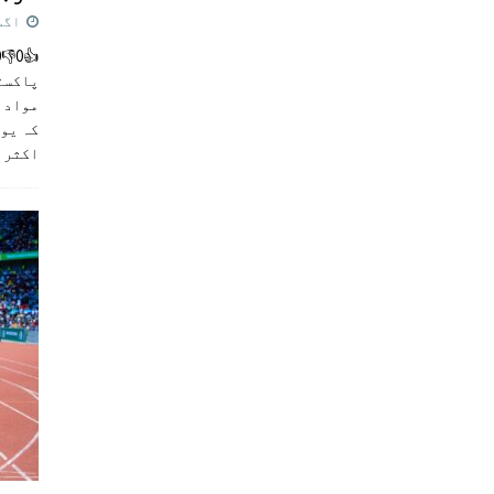
اگست 5,
پاکست
مواد ک
کہ یو
اکثر
]