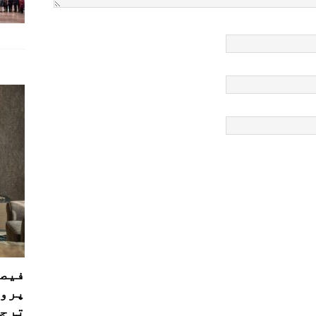
فیصل
پروڈ
ترجی