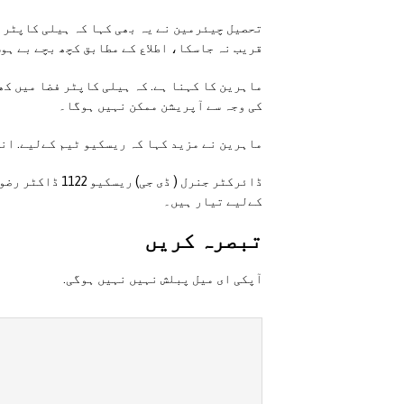
تحصیل چیئرمین نے یہ بھی کہا کہ ہیلی کاپٹر س
قریب نہ جاسکا، اطلاع کے مطابق کچھ بچے بے ہو
ماہرین کا کہنا ہے. کہ ہیلی کاپٹر فضا میں کھ
کی وجہ سے آپریشن ممکن نہیں ہوگا۔
ماہرین نے مزید کہا کہ ریسکیو ٹیم کےلیے. ان
ڈائرکٹر جنرل ( ڈ
کےلیے تیار ہیں۔
تبصرہ کريں
آپکی ای ميل پبلش نہيں نہيں ہوگی.