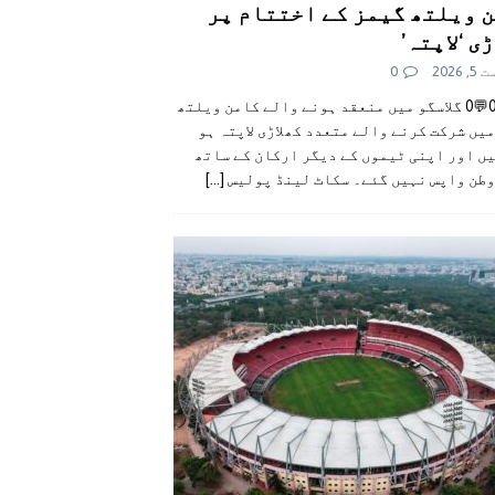
 ویلتھ گیمز کے اختتام پر
ی ‘لاپتہ’
 2026
0
👍0👎0💬0 گلاسگو میں منعقد ہونے والے کامن ویلتھ
یں شرکت کرنے والے متعدد کھلاڑی لاپتہ ہو
ں اور اپنی ٹیموں کے دیگر ارکان کے ساتھ
وطن واپس نہیں گئے۔ سکاٹ لینڈ پولیس
[...]