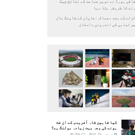
اقی بورڈ نے نویں جماعت کے نتائج چیک
نے کا طریقہ بتا دیا
زلے کے بعد دھماکہ: جاپان کے شاپنگ مال
ں تباہی کی اندرونی داستان
کیا شاہین شاہ آفریدی کے ان فٹ
ہونے کی وجہ بہت زیادہ بولنگ ہے؟
جولائی 22, 2022
30,256