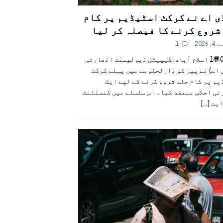
ی اے نے کرکٹ اسٹیڈیم پر کام
شروع کرنے کا فیصلہ کر لیا
 2026
1
👍0👎0💬1 اسلام آباد: کیپیٹل ڈیولپمنٹ اتھارٹی
 اے) نے پیر کو دارلحکومت میں پہلے کرکٹ
م پر کام جلد شروع کرنے کے لیے ایک
تی اجلاس منعقد کیا۔ اس سلسلے میں کنسلٹنٹ
ایت
[...]