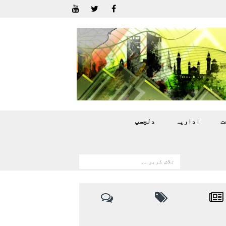
ت
اداريہ
دلچسپ