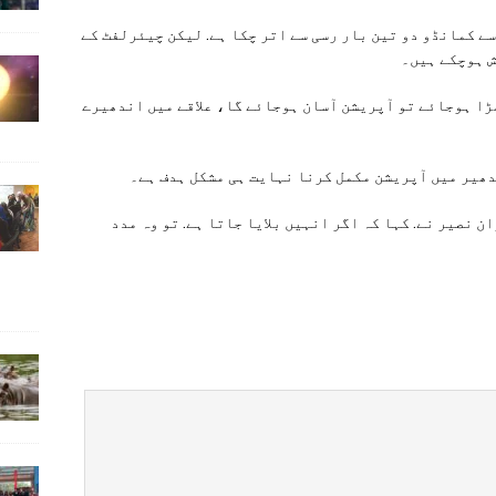
ے کمانڈو دو تین بار رسی سے اتر چکا ہے. لیکن چیئرلفٹ کے
ش ہوچکے ہیں۔
ڑا ہوجائے تو آپریشن آسان ہوجائے گا، علاقے میں اندھیرے
دھیر میں آپریشن مکمل کرنا نہایت ہی مشکل ہدف ہے۔
ی جی) ریسکیو 1122 ڈاکٹر رضوان نصیر نے. کہا کہ اگر انہیں بلایا جاتا ہے. تو وہ مدد