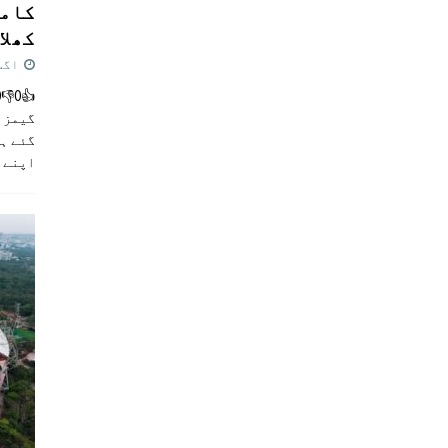
کامن
کھلاڑ
اگست 5,
گیمز م
گئے ہی
اپنے 