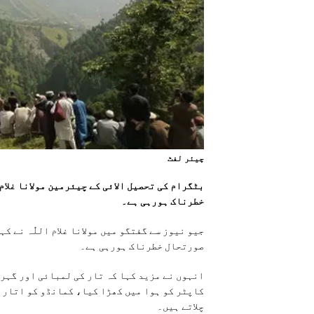
چیئر لفٹ
بٹگرام کی تحصیل الائی کے چیئرمین مولانا غلام
خطرناک ہورہی ہے۔
جیو نیوز سے گفتگو میں مولانا غلام اللّٰہ نے 
صورتحال خطرناک ہورہی ہے۔
انہوں نے مزید کہا کہ تار کی لمبائی اور گہر
کاپٹر کو ہوا میں کھڑا کیا، کمانڈو کو اتارا،
چلاتے ہیں۔