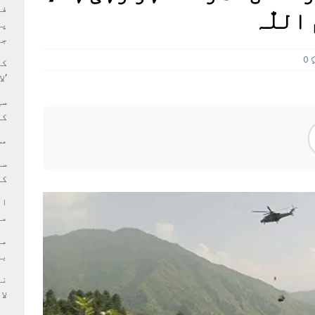
بہ: غیر ملکی پروڈکشنز پر مقامی مواد کو ترجیح دی جائے
فی
للّٰہ
پر
جا
0
کا
‘ل
سی
کر
مش
کی
ام
مد
بر
لا