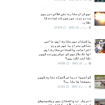
نیوٹران ستارے: نئی خلائی دوربین
سے دو مردہ سورجوں کے تصادم کا
نظارہ
جولائی 22, 2022
27,034
پاکستان میں سٹارٹ اپس: عالمی
معاشی بحران یا غیر ضروری
اخراجات، پاکستانی سٹارٹ اپس
اچانک ملازمین کو نوکریوں سے کیوں
نکالنے لگے ہیں؟
جون 15, 2022
24,505
کولمبیا دریائی گھوڑے بھارت کیوں
بھیجنا چاہتا ہے؟
مارچ 3, 2023
21,323
امريکہ نے پاکستان میں ویکسینیشن
کیلئے اضافی 2 کروڑ ڈالر کا وعدہ