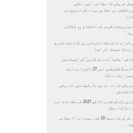
صل قریشی کا مطالبہ: غیر ملکی
وڈکشنز پر مقامی مواد کو ترجیح دی
ئے
من ویلتھ گیمز کے اختتام پر کھلاڑی
اپتہ’
 ڈی اے نے کرکٹ اسٹیڈیم پر کام جلد شروع
نے کا فیصلہ کر لیا
رقی ایشیا ‘بے رحم گرمی’ کی لپیٹ میں
سام سنگ گلیکسی ایس 27 الٹرا سے ایک
مرا ہٹا دے گا.
ریکی خزانہ نے ین مارکیٹ میں تاریخی
اخلت کی
مردوں کے کرکٹ ورلڈ کپ 2027 کے مقامات اور
انڈ کا اعلان
نرمل پُرجا سمیت 10 کوہ پیما براڈ پیک پر
پتہ