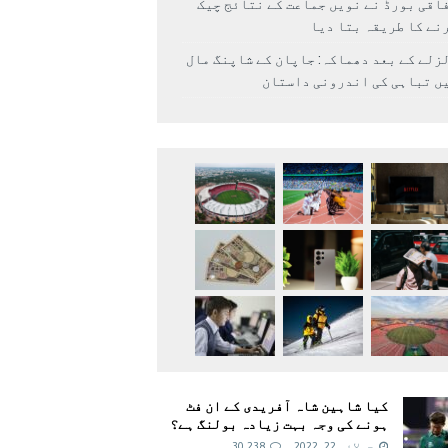
اقی بورڈ نے نویں جماعت کے نتائج چیک
نے کا طریقہ بتا دیا
زلے کے بعد دھماکہ: جاپان کے شاپنگ مال
ں تباہی کی اندرونی داستان
کیا شاہین شاہ آفریدی کے ان فٹ
ہونے کی وجہ بہت زیادہ بولنگ ہے؟
جولائی 22, 2022
30,238