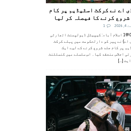
ی اے نے کرکٹ اسٹیڈیم پر کام
شروع کرنے کا فیصلہ کر لیا
 2026
1
👍0👎0💬1 اسلام آباد: کیپیٹل ڈیولپمنٹ اتھارٹی
 اے) نے پیر کو دارلحکومت میں پہلے کرکٹ
م پر کام جلد شروع کرنے کے لیے ایک
تی اجلاس منعقد کیا۔ اس سلسلے میں کنسلٹنٹ
ایت
[...]