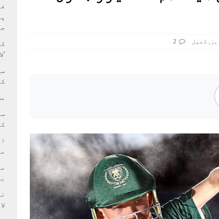
بہ: غیر ملکی پروڈکشنز پر مقامی مواد کو ترجیح دی جائے
فی
پر
جا
بز
,
کھيل
2
کا
‘ل
سی
کر
مش
کی
ام
مد
بر
لا