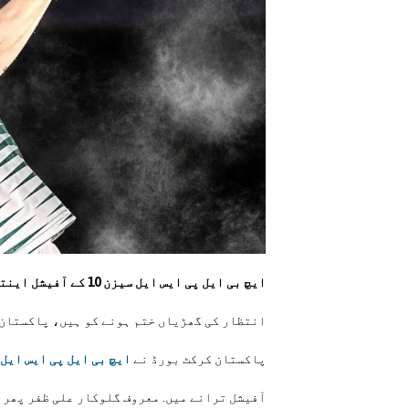
ایچ بی ایل پی ایس ایل سیزن 10 کے آفیشل اینتھم کا ٹیزر جاری کردیا گیا ہے۔
انتظار کی گھڑیاں ختم ہونے کو ہیں، پاکستان ک
پاکستان کرکٹ بورڈ نے
ایچ بی ایل پی ایس ایل سیزن. 10 ک
آفیشل ترانے میں. معروف گلوکار علی ظفر پھر 