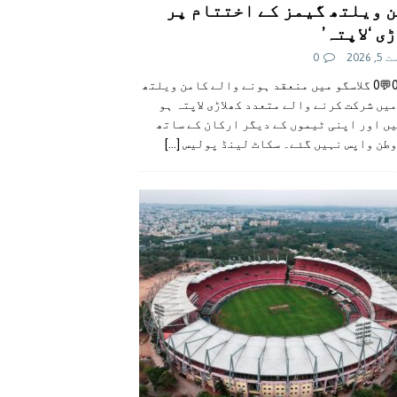
 ویلتھ گیمز کے اختتام پر
ی ‘لاپتہ’
 2026
0
👍0👎0💬0 گلاسگو میں منعقد ہونے والے کامن ویلتھ
یں شرکت کرنے والے متعدد کھلاڑی لاپتہ ہو
ں اور اپنی ٹیموں کے دیگر ارکان کے ساتھ
وطن واپس نہیں گئے۔ سکاٹ لینڈ پولیس
[...]