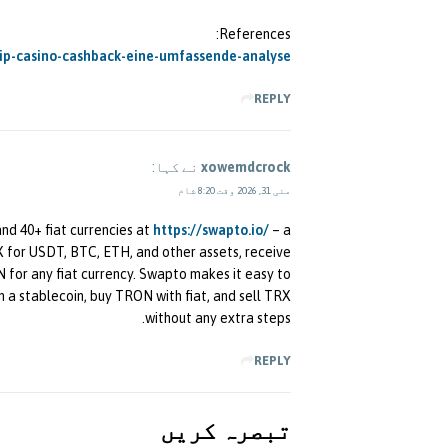
References:
drip-casino-cashback-eine-umfassende-analyse/
REPLY
xowemdcrock
نے کہا:
مئی 31, 2026 وقت 8:20 شام
d 40+ fiat currencies at
https://swapto.io/
– a
X for USDT, BTC, ETH, and other assets, receive
N for any fiat currency. Swapto makes it easy to
n a stablecoin, buy TRON with fiat, and sell TRX
without any extra steps.
REPLY
تبصرہ کريں