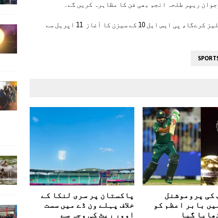
وان ریپر طلحہ انجم بھی فن کا مظاہرہ کریں گے۔
پی سی بی جلد پی ایس ایل. 10 کا آفیشل سانگ ریلیز کرےگا، پی ایس ایل 10 کے سیزن کا آغاز 11 اپریل سے
SPORT
 کی پروموشنل
پاکستان پر سری لنکا کے
یں بابر اعظم کو
خلاف پہلے ون ڈے میں سست
ھایا گیا
اوور ریٹ کی وجہ سے