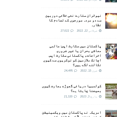
نیوٹران ستارے: نئی خلائی دوربین
سے دو مردہ سورجوں کے تصادم کا
نظارہ
جولائی 22, 2022
27,022
پاکستان میں سٹارٹ اپس: عالمی
معاشی بحران یا غیر ضروری
اخراجات، پاکستانی سٹارٹ اپس
اچانک ملازمین کو نوکریوں سے کیوں
نکالنے لگے ہیں؟
جون 15, 2022
24,495
کولمبیا دریائی گھوڑے بھارت کیوں
بھیجنا چاہتا ہے؟
مارچ 3, 2023
21,320
امريکہ نے پاکستان میں ویکسینیشن
کیلئے اضافی 2 کروڑ ڈالر کا وعدہ