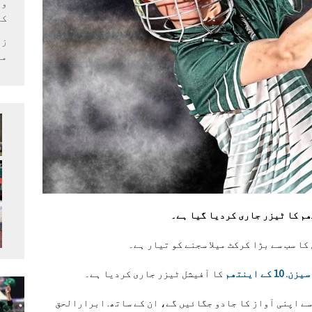
وف
کر
زل
می
ا سب سے بڑا کرکٹ میلا سجنے کو تیار ہے۔
ے اینتھم
کا آفیشل ٹیزر جاری کردیا ہے۔
سے اپنی آواز کا جادو جگائیں گے، ان کے ساتھ. ابرارالحق