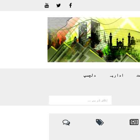
ت
اداريہ
دلچسپ