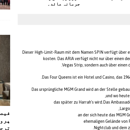
جرمانہ عائد۔
Dieser High-Limit-Raum mit dem Namen SPIN verfügt über ein
kosten. Das ARIA verfügt nicht nur über einen 
Vegas Strip, sondern auch über einen 
Das Four Queens ist ein Hotel und Casino, das 196
Das ursprüngliche MGM Grand wird an der Stelle gebaut
und wo heute 
das später zu Harrah’s wird.Das Ambassado
Largo
فیصل
an der sich heute das MGM Gr
پروڈ
ehemaligen Gelände von F
ترجی
Nightclub und dem z