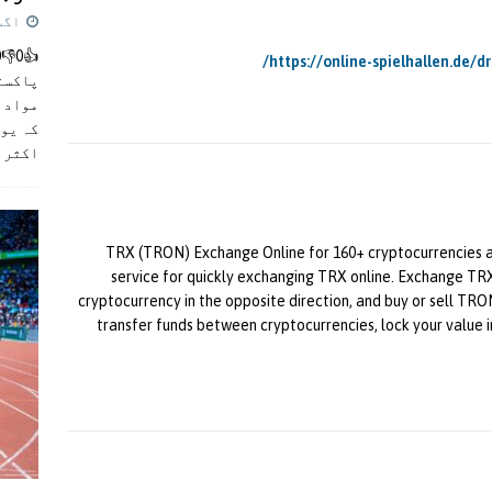
اگست 5,
https://online-spielhallen.de/
پاکست
مواد ک
کہ یو
اکثر
]
TRX (TRON) Exchange Online for 160+ cryptocurrencies an
service for quickly exchanging TRX online. Exchange TR
cryptocurrency in the opposite direction, and buy or sell TRO
transfer funds between cryptocurrencies, lock your value i