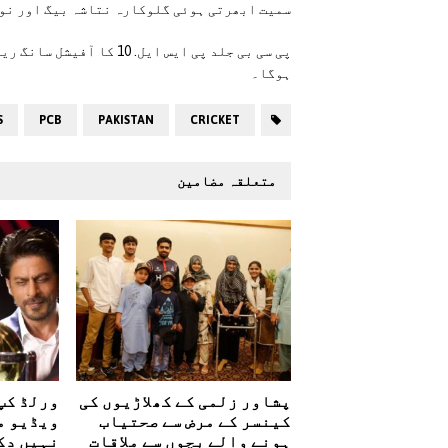
سمیت ابھرتی ہوئی گلوکارہ نتاشہ بیگ اور نوج
ہوگا۔
S
PCB
PAKISTAN
CRICKET
متعلقہ مضامین
پشاور زلمی کے کھلاڑیوں کی
ورلڈ کپ
کینسر کے مرض سے صحتیاب
ویڈیو م
ہونے والے بچوں سے ملاقات
نہیں دک