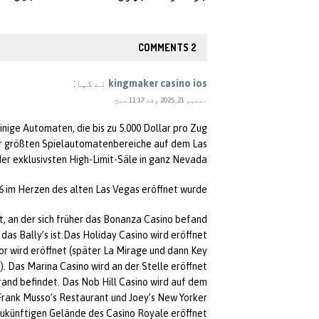
2 COMMENTS
kingmaker casino ios
نے کہا:
دسمبر 21, 2025 وقت 11:17 صبح
ige Automaten, die bis zu 5.000 Dollar pro Zug
der größten Spielautomatenbereiche auf dem Las
der exklusivsten High-Limit-Säle in ganz Nevada.
6 im Herzen des alten Las Vegas eröffnet wurde.
, an der sich früher das Bonanza Casino befand
das Bally’s ist.Das Holiday Casino wird eröffnet,
r wird eröffnet (später La Mirage und dann Key
). Das Marina Casino wird an der Stelle eröffnet,
and befindet. Das Nob Hill Casino wird auf dem
rank Musso’s Restaurant und Joey’s New Yorker
ukünftigen Gelände des Casino Royale eröffnet.