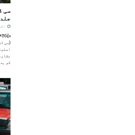
سی ڈ
جلد 
اگست 4,
(سی ڈی
اسٹیڈی
مشاور
کو ہد