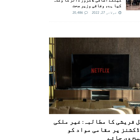
کیا ہے، وفاقی وزیر صحت
جولائی 27, 2022
20,486
 قریشی کا مطالبہ: غیر ملکی
کشنز پر مقامی مواد کو
ح دی جائے