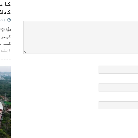
کامن
کھلاڑ
اگست 5,
گیمز م
گئے ہی
اپنے 