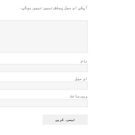
آپکی ای ميل پبلش نہيں نہيں ہوگی.
نام
ای میل
ویب سائٹ