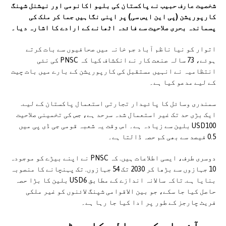
شخصیت عارف حبیب نے پاکستان کی بلیو اکانومی اور نیشنل شپنگ
کارپوریشن (پی این ایس سی) پر اپنی نگاہیں جما کر ملک کی
پسماندہ بحری صلاحیت سے فائدہ اٹھانے کے ارادے کا اشارہ دیا۔
اتوار کو نیا ناظم آباد جم خانہ میں صحافیوں سے بات کرتے
ہوئے، 73 سالہ صنعت کار نے انکشاف کیا کہ PNSC کی نئی
انتظامیہ نے انہیں مستقبل کی کارپوریشن کے بارے میں بات چیت
کے لیے مدعو کیا ہے۔
سمندری وسائل کا پائیدار تجارتی استعمال پاکستان کے لیے.
ایک بڑی حد تک غیر استعمال شدہ سرحد ہے، جس کی تخمینی صلاحیت
USD100 بلین سے زیادہ ہے۔ اس وقت یہ شعبہ قومی جی ڈی پی میں
0.5 فیصد سے بھی کم حصہ ڈالتا ہے۔
دوسری طرف، ایسی اطلاعات ہیں. کہ PNSC نے اپنے بیڑے کو موجودہ
10 جہازوں سے بڑھا کر 2030 تک 54 جہازوں. تک پہنچانے کا منصوبہ
بنایا ہے. تاکہ سالانہ اندازے کے مطابق USD6 بلین کا بڑا حصہ
حاصل کیا جا سکے، جو بین الاقوامی شپنگ لائنوں کو غیر ملکی
فریٹ چارجز کے طور پر ادا کیا جا رہا ہے۔
پی آئی اے کی بحالی کا روڈ میپ