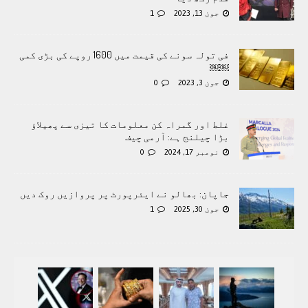
جون 13, 2023
1
فی تولہ سونے کی قیمت میں 1600 روپے کی بڑی کمی
￼￼
جون 3, 2023
0
غلط اور گمراہ کن معلومات کا تیزی سے پھیلاؤ
بڑا چیلنج ہے: آرمی چیف
نومبر 17, 2024
0
جاپان: بھالو نے ایئرپورٹ پر پروازیں روک دیں
جون 30, 2025
1