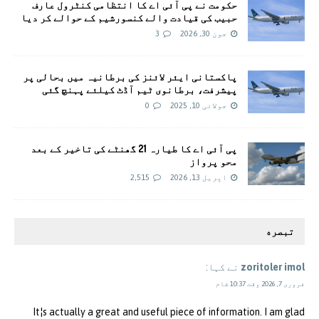
حکومت نے پی آئی اے کا انتظامی کنٹرول عارف
حبیب کی قیادت والے کنسورشیم کے حوالے کر دیا
جون 30, 2026
3
پاکستانی ایئر لائنز کی برطانیہ میں بحالی پر
پیشرفت، برطانوی ٹیم آڈٹ کیلئے پہنچ گئی
جولائی 10, 2025
0
پی آئی اے کا طیارہ 21 گھنٹے کی تاخیر کے بعد
محو پرواز
اپریل 13, 2026
2,515
تبصره
zoritoler imol
نے کہا:
فروری 7, 2026 وقت 10:37 شام
It¦s actually a great and useful piece of information. I am glad