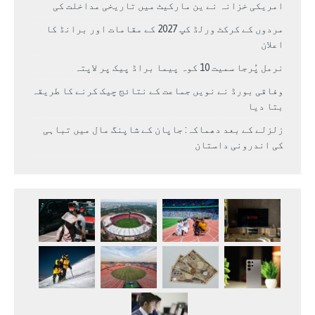
امریکی خزانہ نے ین مارکیٹ میں تاریخی مداخلت کی
مردوں کے کرکٹ ورلڈ کپ 2027 کے مقامات اور برانڈ کا
اعلان
نرمل پُرجا سمیت 10 کوہ پیما براڈ پیک پر لاپتہ
وفاقی بورڈ نے نویں جماعت کے نتائج چیک کرنے کا طریقہ
بتا دیا
زلزلے کے بعد دھماکہ: جاپان کے شاپنگ مال میں تباہی
کی اندرونی داستان