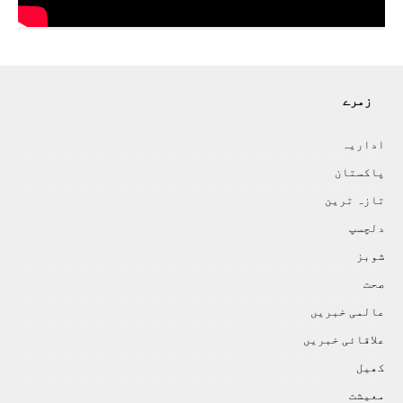
زمرے
اداريہ
پاکستان
تازہ ترين
دلچسپ
شوبز
صحت
عالمی خبريں
علاقائی خبريں
کھيل
معيشت