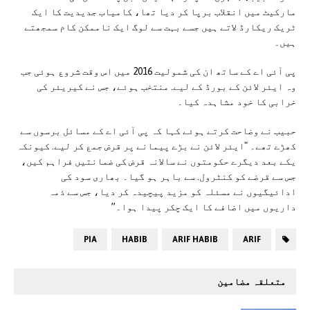
مارکیٹ میں انقلاب برپا کر دیا تھا، کامیاب جدیدیت کا ایک
ٹریک ریکارڈ لاتے ہیں جسے بہت سے لوگ ایک ناممکن کام سمجھتے
ہیں۔
پی آئی اے کے ساتھ ان کی شمولیت 2016 میں اس وقت شروع ہوئی جب
وہ ایئر لائن کے بورڈ کے لیے. منتخب ہوئے، جس نے کیریئر کی
خرابی کا خود مشاہدہ کیا۔
حبیب نے وضاحت کرتے ہوئے کہا کہ پی آئی اے کے مسائل برسوں سے
کھڑے تھے۔ "ایئر لائن نے بڑے پیمانے پر قرض جمع کر لیے. کیونکہ
یکے بعد دیگرے حکومتوں نے سالانہ قرض کی ضمانتیں فراہم کیں،
جس سے قرضے کو کنٹرول. سے باہر ہو گیا۔ بھاری سود کی
ادائیگیوں نے مسئلہ کو مزید پیچیدہ کر دیا، جس سے ذمہ
داریوں میں اضافے کا ایک چکر پیدا ہوا۔”
PIA
HABIB
ARIF HABIB
ARIF
متعلقہ مضامین