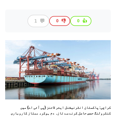
💬
1
👎
👍
0
0
کراچی: پاکستان انٹرنیشنل ایئر لائنز (پی آئی اے) میں
کنٹرولنگ حصص حاصل کرنے سے تازہ دم ہوکر، ممتاز کاروباری