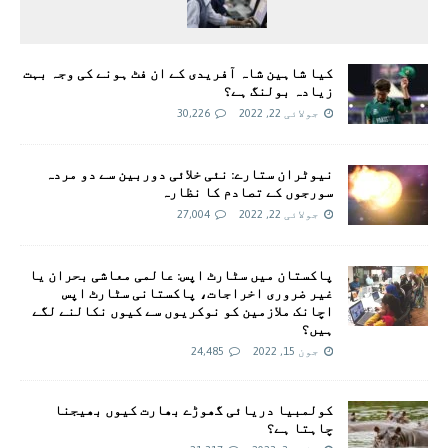
کیا شاہین شاہ آفریدی کے ان فٹ ہونے کی وجہ بہت
زیادہ بولنگ ہے؟
جولائی 22, 2022
30,226
نیوٹران ستارے: نئی خلائی دوربین سے دو مردہ
سورجوں کے تصادم کا نظارہ
جولائی 22, 2022
27,004
پاکستان میں سٹارٹ اپس: عالمی معاشی بحران یا
غیر ضروری اخراجات، پاکستانی سٹارٹ اپس
اچانک ملازمین کو نوکریوں سے کیوں نکالنے لگے
ہیں؟
جون 15, 2022
24,485
کولمبیا دریائی گھوڑے بھارت کیوں بھیجنا
چاہتا ہے؟