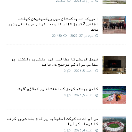
مارچ 3, 2023
21,317
امريکہ نے پاکستان میں ویکسینیشن کیلئے
اضافی 2 کروڑ ڈالر کا وعدہ کیا ہے، وفاقی وزیر
صحت
جولائی 27, 2022
20,480
فیصل قریشی کا مطالبہ: غیر ملکی پروڈکشنز پر
مقامی مواد کو ترجیح دی جائے
اگست 5, 2026
0
کامن ویلتھ گیمز کے اختتام پر کھلاڑی ‘لاپتہ’
اگست 5, 2026
0
سی ڈی اے نے کرکٹ اسٹیڈیم پر کام جلد شروع کرنے
کا فیصلہ کر لیا
اگست 4, 2026
1