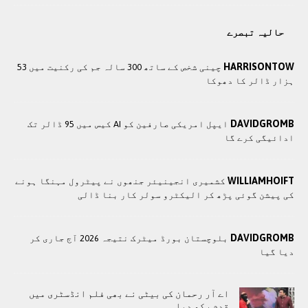
حالیہ تبصرے
HARRISONTOW
چینی شخص کے ساتھ 300 سالہ جم کی رکنیت میں 53
ہزار ڈالر کا دھوکا
DAVIDGROMB
ایپل امریکی صارفین کو AI کیس میں 95 ڈالر تک
ادائیگی کرے گا
WILLIAMHOIFT
کشمیری انجینیئر جنھوں نے پیٹرول مہنگا ہونے
کی پیشن گوئی پڑھ کر الیکٹرو سولر کار بنا ڈالی
DAVIDGROMB
بلوچستان بورڈ میٹرک نتیجہ 2026 آج جاری کر
دیا گیا
اے آر رحمان کی بیٹی نے بھی فلم انڈسٹری میں
قدم رکھ دیا