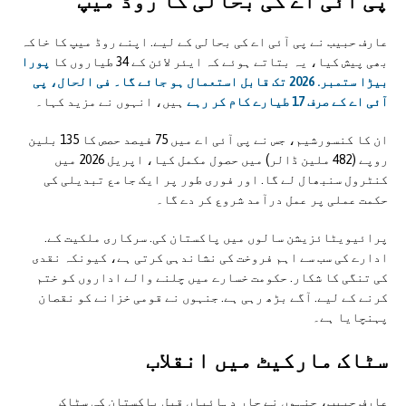
عارف حبیب نے پی آئی اے کی بحالی کے لیے. اپنے روڈ میپ کا خاکہ
بھی پیش کیا، یہ بتاتے ہوئے کہ ایئر لائن کے 34 طیاروں کا
پورا
بیڑا ستمبر. 2026 تک قابل استعمال ہو جائے گا۔ فی الحال، پی
آئی اے کے صرف 17 طیارے کام کر رہے
ہیں، انہوں نے مزید کہا۔
ان کا کنسورشیم، جس نے پی آئی اے میں 75 فیصد حصص کا 135 بلین
روپے (482 ملین ڈالر) میں حصول مکمل کیا، اپریل 2026 میں
کنٹرول سنبھال لے گا. اور فوری طور پر ایک جامع تبدیلی کی
حکمت عملی پر عمل درآمد شروع کر دے گا۔
پرائیویٹائزیشن سالوں میں پاکستان کی. سرکاری ملکیت کے.
ادارے کی سب سے اہم فروخت کی نشاندہی کرتی ہے، کیونکہ نقدی
کی تنگی کا شکار. حکومت خسارے میں چلنے والے اداروں کو ختم
کرنے کے لیے. آگے بڑھ رہی ہے. جنہوں نے قومی خزانے کو نقصان
پہنچایا ہے۔
سٹاک مارکیٹ میں انقلاب
عارف حبیب، جنہوں نے چار دہائیاں قبل پاکستان کی سٹاک