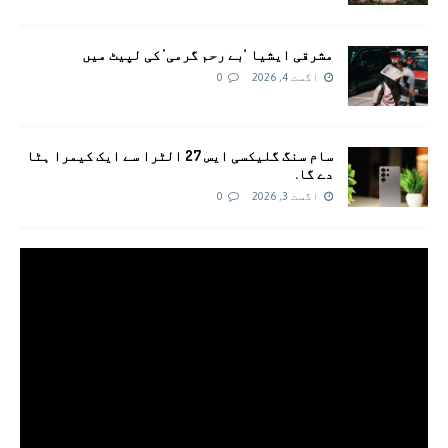
مشرقی ایشیا ‘بے رحم گرمی’ کی لپیٹ میں
اگست 4, 2026
0
سام سنگ گلیکسی ایس 27 الٹرا سے ایک کیمرا ہٹا
دے گا.
اگست 3, 2026
0