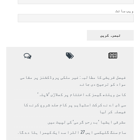
ویب سائٹ
فیصل قریشی کا مطالبہ: غیر ملکی پروڈکشنز پر مقامی
مواد کو ترجیح دی جائے
کامن ویلتھ گیمز کے اختتام پر کھلاڑی ‘لاپتہ’
سی ڈی اے نے کرکٹ اسٹیڈیم پر کام جلد شروع کرنے کا
فیصلہ کر لیا
مشرقی ایشیا ‘بے رحم گرمی’ کی لپیٹ میں
سام سنگ گلیکسی ایس 27 الٹرا سے ایک کیمرا ہٹا دے گا.