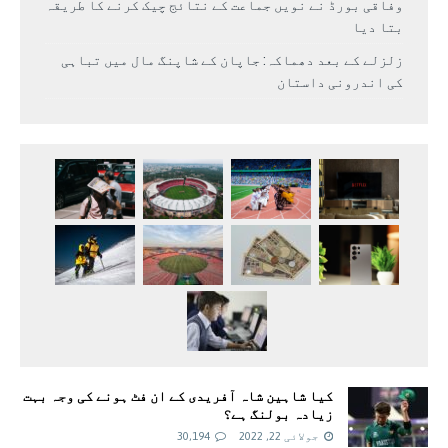
وفاقی بورڈ نے نویں جماعت کے نتائج چیک کرنے کا طریقہ
بتا دیا
زلزلے کے بعد دھماکہ: جاپان کے شاپنگ مال میں تباہی
کی اندرونی داستان
کیا شاہین شاہ آفریدی کے ان فٹ ہونے کی وجہ بہت
زیادہ بولنگ ہے؟
جولائی 22, 2022
30,194