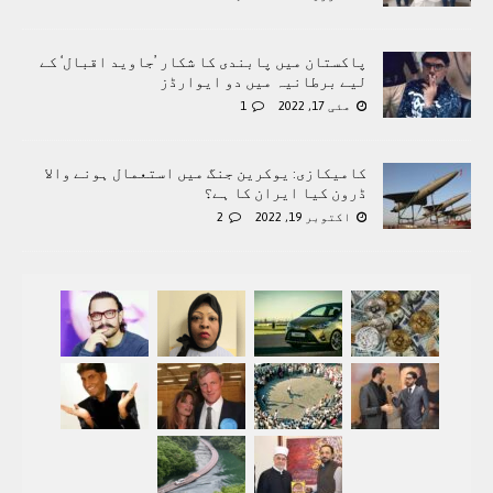
پاکستان میں پابندی کا شکار ’جاوید اقبال‘ کے
لیے برطانیہ میں دو ایوارڈز
مئی 17, 2022
1
کامیکازی: یوکرین جنگ میں استعمال ہونے والا
ڈرون کیا ایران کا ہے؟
اکتوبر 19, 2022
2