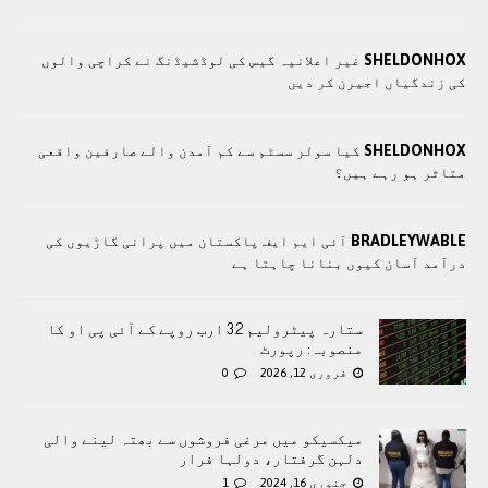
SHELDONHOX
غیر اعلانیہ گیس کی لوڈشیڈنگ نے کراچی والوں
کی زندگیاں اجیرن کر دیں
SHELDONHOX
کیا سولر سسٹم سے کم آمدن والے صارفین واقعی
متاثر ہو رہے ہیں؟
BRADLEYWABLE
آئی ایم ایف پاکستان میں پرانی گاڑیوں کی
درآمد آسان کیوں بنانا چاہتا ہے
ستارہ پیٹرولیم 3.2 ارب روپے کے آئی پی او کا
منصوبہ: رپورٹ
فروری 12, 2026
0
میکسیکو میں مرغی فروشوں سے بھتہ لینے والی
دلہن گرفتار، دولہا فرار
جنوری 16, 2024
1