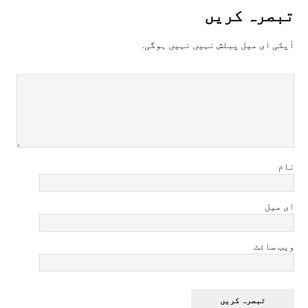
تبصرہ کريں
آپکی ای ميل پبلش نہيں نہيں ہوگی.
نام
ای میل
ویب سائٹ