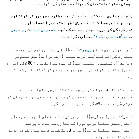
ایس ٹی سسٹم کے استعمال کے حوالے سے مطلع کیا گیا ہے
پنجاب پولیس نے مشتبہ ملزمان اور مطلوب مجرموں کی گرفتاری
اور ان کا پیچھا کرنے کے پیش نظر احتساب، انحصار اور
کارکردگی کو مزید بہتر بنانے کے لیے.
مصنوعی ذہانت پر مبنی
جدید ’شناختی نظام‘
متعارف کرا دیا۔
ڈان اخبار میں شائع
رپورٹ
کے مطابق پنجاب پولیس کی طرف سے
متعارف کرائے گئے ’فیس ٹریس سسٹم‘ (ایف ٹی ایس) میں مصنوعی
ذہانت (آرٹیفیشل انٹیلی جنس) کی مدد سے ایک کروڑ 80 لاکھ افراد
بشمول مشتبہ افراد اور مجرموں کا وسیع تر ڈیٹا شامل کیا گیا
ہے۔
چہرے کو شناخت کرنے کی یہ جدید ٹیکنالوجی پنجاب بھر میں
قانون نافذ کرنے والے افسران کو مطلوب مجرموں اور ملزمان کو
مؤثر طریقے سے تلاش کرنے میں مدد کرے گی۔
انسپکٹر جنرل پولیس (آئی جی پی) پنجاب عثمان انور. نے پنجاب
انفارمیشن ٹیکنالوجی بورڈ کے تعاون سے پنجاب پولیس
انفارمیشن ٹیکنالوجی (آئی ٹی). ونگ کی طرف سے تیار کردہ جدید
سسٹم کا افتتاح کیا۔