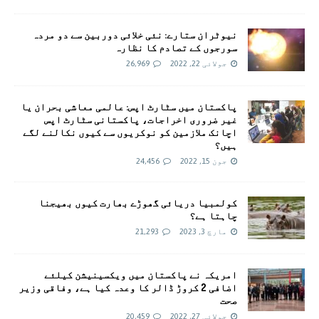
نیوٹران ستارے: نئی خلائی دوربین سے دو مردہ
سورجوں کے تصادم کا نظارہ
جولائی 22, 2022
26,969
پاکستان میں سٹارٹ اپس: عالمی معاشی بحران یا
غیر ضروری اخراجات، پاکستانی سٹارٹ اپس
اچانک ملازمین کو نوکریوں سے کیوں نکالنے لگے
ہیں؟
جون 15, 2022
24,456
کولمبیا دریائی گھوڑے بھارت کیوں بھیجنا
چاہتا ہے؟
مارچ 3, 2023
21,293
امريکہ نے پاکستان میں ویکسینیشن کیلئے
اضافی 2 کروڑ ڈالر کا وعدہ کیا ہے، وفاقی وزیر
صحت
جولائی 27, 2022
20,459