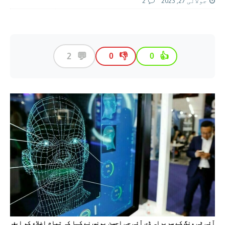
جولائی 27, 2023
2
💬
2
👎
👍
0
0
آئی ٹی ونگ کے سربراہ ڈی آئی جی احسن یونس نے کہا کہ تمام اضلاع کو ایف