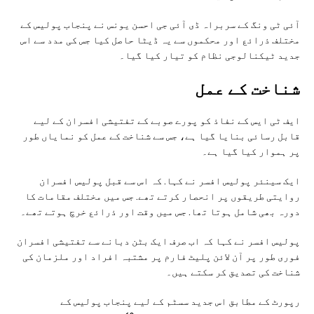
آئی ٹی ونگ کے سربراہ ڈی آئی جی احسن یونس نے پنجاب پولیس کے
مختلف ذرائع اور محکموں سے یہ ڈیٹا حاصل کیا جس کی مدد سے اس
جدید ٹیکنالوجی نظام کو تیار کیا گیا۔
شناخت کے عمل
ایف ٹی ایس کے نفاذ کو پورے صوبے کے تفتیشی افسران کے لیے
قابل رسائی بنایا گیا ہے، جس سے شناخت کے عمل کو نمایاں طور
پر ہموار کیا گیا ہے۔
ایک سینئر پولیس افسر نے کہا. کہ اس سے قبل پولیس افسران
روایتی طریقوں پر انحصار کرتے تھے. جس میں مختلف مقامات کا
دورہ بھی شامل ہوتا تھا. جس میں وقت اور ذرائع خرچ ہوتے تھے۔
پولیس افسر نے کہا کہ اب صرف ایک بٹن دبانے سے تفتیشی افسران
فوری طور پر آن لائن پلیٹ فارم پر مشتبہ افراد اور ملزمان کی
شناخت کی تصدیق کر سکتے ہیں۔
رپورٹ کے مطابق اس جدید سسٹم کے لیے پنجاب پولیس کے