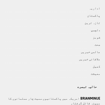
اداريہ
پاکستان
تازہ ترين
دلچسپ
شوبز
صحت
عالمی خبريں
علاقائی خبريں
کھيل
معيشت
حالیہ تبصرے
BRIANMINUE
امریکہ میں پاکستانیوں سمیت چار مسلمانوں کا
مبینہ قاتل گرفتار