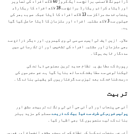
ڈرائیونگ لائسنس. برانچ سے ایک کروڑ 60 لاکھ افراد کی تصاویر
اور ڈیٹا، کرائم ریکارڈ برانچ سے 18 لاکھ افراد کا ریکارڈ،
پنجاب خدمت مراکز سے 13 لاکھ افراد کا ڈیٹا جبکہ صوبے بھر کی
جیلوں سے 3 لاکھ مشتبہ افراد اور ملزمان کا ڈیٹا حاصل کیا گیا
ہے۔
علاوہ ازیں ایف ٹی ایس، سی سی ٹی وی کیمروں. اور دیگر ذرائع سے
بھی ملزمان اور مشتبہ افراد کی تشخیص. اور ان تک رسائی میں
مددگار ثابت ہوگا۔
رپورٹ کے مطابق یہ نظام جدید ترین مصنوعی ذہانت کی
ٹیکنالوجی سے مطابقت کے ساتھ بنایا گیا ہے. جو مجرموں کی
درست شناخت کے بعد تیزی سے گرفتاریوں کو یقینی بنائے گا۔
تربیت
آئی جی پنجاب اور ڈی آئی جی آئی ٹی ونگ نے تربیت، مشق اور
پولیس فورس کی طرف سے فیڈ بیک کے ذریعے
سسٹم کو مزید بہتر
بنانے کے لیے منصوبوں کا بھی اظہار کیا۔
آئی جی پنجاب نے کہا کہ نظام کو تربیت، مشق، انضمام اور فورس