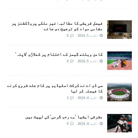
فیصل قریشی کا مطالبہ: غیر ملکی پروڈکشنز پر
مقامی مواد کو ترجیح دی جائے
اگست 5, 2026
0
کامن ویلتھ گیمز کے اختتام پر کھلاڑی ‘لاپتہ’
اگست 5, 2026
0
سی ڈی اے نے کرکٹ اسٹیڈیم پر کام جلد شروع کرنے
کا فیصلہ کر لیا
اگست 4, 2026
1
مشرقی ایشیا ‘بے رحم گرمی’ کی لپیٹ میں
اگست 4, 2026
0