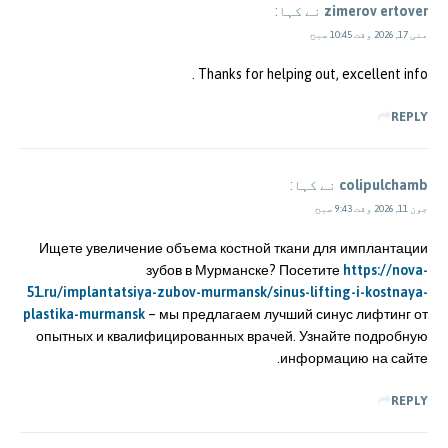
zimerov ertover
نے کہا:
مئی 17, 2026 وقت 10:45 صبح
Thanks for helping out, excellent info .
REPLY
colipulchamb
نے کہا:
جون 11, 2026 وقت 9:43 صبح
Ищете увеличение объема костной ткани для имплантации
зубов в Мурманске? Посетите
https://nova-
51.ru/implantatsiya-zubov-murmansk/sinus-lifting-i-kostnaya-
plastika-murmansk
– мы предлагаем лучший синус лифтинг от
опытных и квалифицированных врачей. Узнайте подробную
информацию на сайте.
REPLY