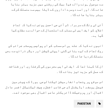
سے موصول ہونے والے فیڈ بیک کی روشنی میں مزید بہتر بنایا
جائے گا. اور اسے دوسرے اداروں کے ڈیٹا بیس سے منسلک کرکے
بہتر بنایا جائے گا۔
آئی ٹی ونگ کے سربراہ ڈی آئی جی احسن یونس نے کہا کہ تمام
اضلاع. کو ایف ایس ٹی سسٹم کے استعمال کے حوالے سے مطلع کیا
گیا ہے۔
انہوں نے کہا کہ جلد ہی اس سسٹم. کو ای پولیس پوسٹ، جرائم کی
روک تھام کے لیے بنائی گئی. ایپلی کیشن اور دیگر ذرائع سے بھی
منسلک کردیا جائے گا۔
ان کا کہنا تھا کہ ایف ٹی ایس مجرموں کی گرفتاری. اور شناخت
کے عمل کو مزید تیز بنائے گا۔
اس موقع پر پنجاب انفارمیشن ٹیکنالوجی. بورڈ کے چیئرمین
فیصل یوسف، ایڈیشنل ڈی جی قاسم افضل، چیف ٹیکنیکل افسر عادل
اقبال. اور پروجیکٹ ڈائریکٹر عاصم اقبال بھی موجود تھے۔
PAKISTAN