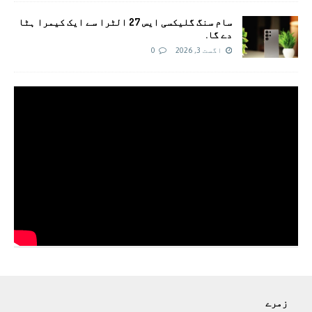
سام سنگ گلیکسی ایس 27 الٹرا سے ایک کیمرا ہٹا
دے گا.
اگست 3, 2026
0
زمرے