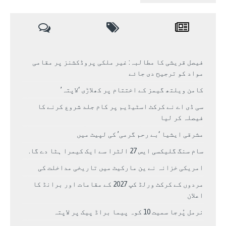
فیصل قریشی کا مطالبہ: غیر ملکی پروڈکشنز پر مقامی
مواد کو ترجیح دی جائے
کامن ویلتھ گیمز کے اختتام پر کھلاڑی ‘لاپتہ’
سی ڈی اے نے کرکٹ اسٹیڈیم پر کام جلد شروع کرنے کا
فیصلہ کر لیا
مشرقی ایشیا ‘بے رحم گرمی’ کی لپیٹ میں
سام سنگ گلیکسی ایس 27 الٹرا سے ایک کیمرا ہٹا دے گا.
امریکی خزانہ نے ین مارکیٹ میں تاریخی مداخلت کی
مردوں کے کرکٹ ورلڈ کپ 2027 کے مقامات اور برانڈ کا
اعلان
نرمل پُرجا سمیت 10 کوہ پیما براڈ پیک پر لاپتہ