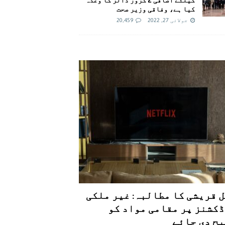
کیا ہے، وفاقی وزیر صحت
جولائی 27, 2022
20,459
 قریشی کا مطالبہ: غیر ملکی
کشنز پر مقامی مواد کو
ح دی جائے