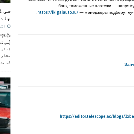
банк, таможенные платежи — напрямую
سی ڈ
https://ikigaiauto.ru/
— менеджеры подберут луч
جلد 
اگست 4,
(سی ڈی
اسٹیڈی
مشاور
کو ہد
Запч
https://editor.telescope.ac/blogs/1