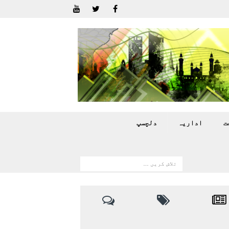
ت
اداريہ
دلچسپ