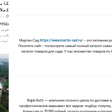
کامن
کھلاڑ
اگست 5,
گیمز م
گئے ہی
Мартин Сад
https://www.martin-sad.ru/
– это питомник р
اپنے 
Посетите сайт – посмотрите самый полный каталог саже
каталог товаров для сада. У нас множество товаров по
Ikigai Auto — компания полного цикла по доставке 
профессионалов закрывает все задачи: подбор, покупку,
Комиссия от 70 000 рублей, оплата поэтапная и прозр