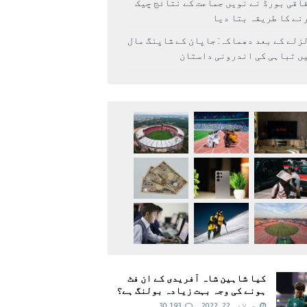
اقی بورڈ نے نویں جماعت کے نتائج چیک
نے کا طریقہ بتا دیا
زلے کے بعد دھماکہ: جاپان کے شاپنگ مال
ں تباہی کی اندرونی داستان
کیا شاہین شاہ آفریدی کے ان فٹ
ہونے کی وجہ بہت زیادہ بولنگ ہے؟
جولائی 22, 2022
30,193