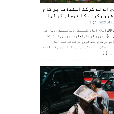
ی اے نے کرکٹ اسٹیڈیم پر کام
شروع کرنے کا فیصلہ کر لیا
 2026
1
👍0👎0💬1 اسلام آباد: کیپیٹل ڈیولپمنٹ اتھارٹی
 اے) نے پیر کو دارلحکومت میں پہلے کرکٹ
م پر کام جلد شروع کرنے کے لیے ایک
تی اجلاس منعقد کیا۔ اس سلسلے میں کنسلٹنٹ
ایت
[...]