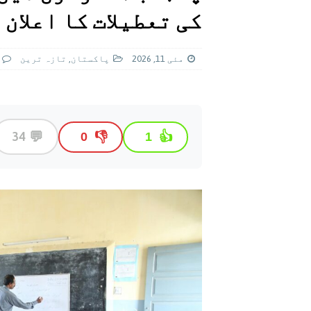
[ اگست 5, 2026 ]
فیصل قریشی کا مطال
کی تعطیلات کا اعلان
پاکستان
مئی 11, 2026
پاکستان
,
تازہ ترين
💬
34
👎
👍
0
1