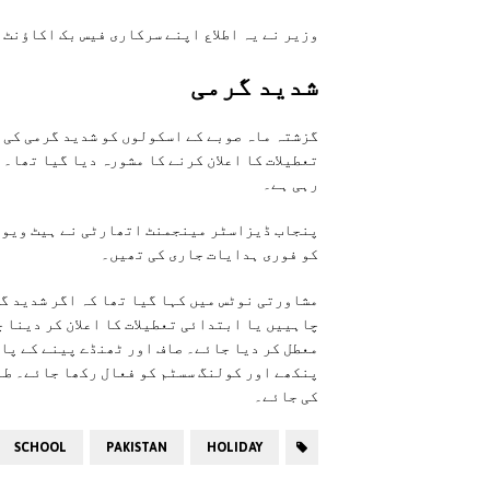
وزیر نے یہ اطلاع اپنے سرکاری فیس بک اکاؤنٹ 
شدید گرمی
گزشتہ ماہ صوبے کے اسکولوں کو شدید گرمی کی و
تعطیلات کا اعلان کرنے کا مشورہ دیا گیا تھا۔
رہی ہے۔
پنجاب ڈیزاسٹر مینجمنٹ اتھارٹی نے ہیٹ ویو 
کو فوری ہدایات جاری کی تھیں۔
مشاورتی نوٹس میں کہا گیا تھا کہ اگر شدید گ
چاہییں یا ابتدائی تعطیلات کا اعلان کر دینا 
معطل کر دیا جائے۔ صاف اور ٹھنڈے پینے کے پ
پنکھے اور کولنگ سسٹم کو فعال رکھا جائے۔ طل
کی جائے۔
SCHOOL
PAKISTAN
HOLIDAY