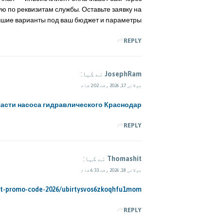
 по реквизитам службы. Оставьте заявку на
шие варианты под ваш бюджет и параметры.
REPLY
JosephRam
نے کہا:
جولائی 17, 2026 وقت 2:02 شام
асти насоса гидравлического Краснодар
REPLY
Thomashit
نے کہا:
جولائی 18, 2026 وقت 6:33 شام
xbet-promo-code-2026/ubirtysvos6zkoqhfu1mom
REPLY