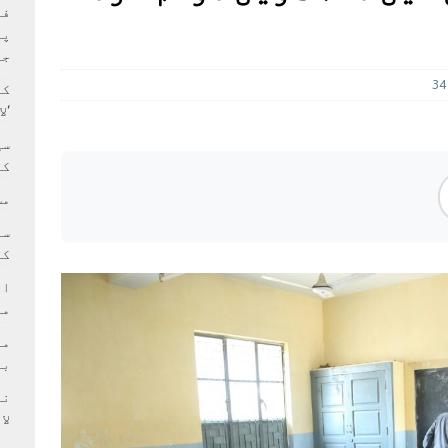
بہ: غیر ملکی پروڈکشنز پر مقامی مواد کو ترجیح دی جائے
فی
پر
جا
34
کا
‘ل
سی
کر
مش
کی
ام
مد
بر
لا