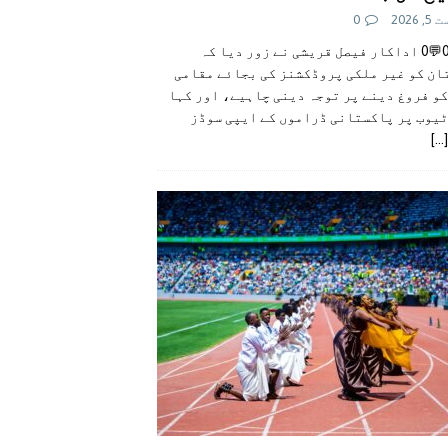
 2026
0
👍0👎0💬0 اداکار فیصل قریشی نے زور دیا کہ
ان کو غیر ملکی پروڈکشنز کی بجائے مقامی
و فروغ دینے پر توجہ دینی چاہیے، اور کہا
ٹیوب پر پاکستانی ڈراموں کے ایپی سوڈز
[...