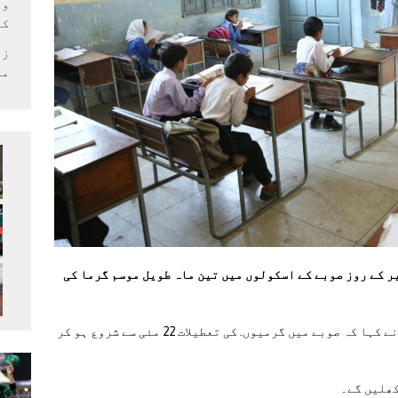
وف
کر
زل
می
ر کے روز صوبے کے اسکولوں میں تین ماہ طویل موسم گرما کی
ترجمان کی جانب سے جاری کردہ بیان میں وزیر نے کہا کہ صوبے میں گرمیوں. کی تعطیلات 22 مئی سے شروع ہو کر