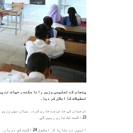
پنجاب کے تعلیمی وزیر رانا سکندر حیات نے پی
تعطیلات کا اعلان کر دیا۔
23 اگست تک جاری رہیں گی۔
انہوں نے بتایا کہ اسکول 24 اگست کو دوبارہ کھلیں گے۔