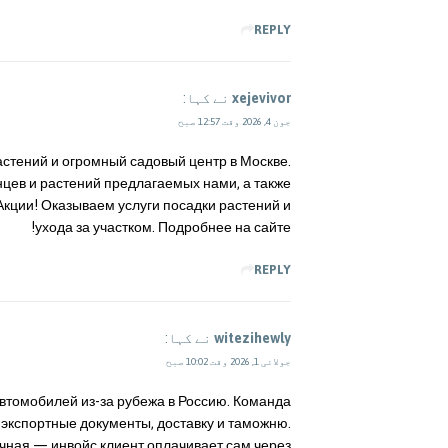
REPLY
xejevivor
نے کہا:
جون 4, 2026 وقت 12:57 صبح
астений и огромный садовый центр в Москве.
нцев и растений предлагаемых нами, а также
 Акции! Оказываем услуги посадки растений и
ухода за участком. Подробнее на сайте!
REPLY
witezihewly
نے کہا:
جولائی 1, 2026 وقت 10:02 صبح
автомобилей из-за рубежа в Россию. Команда
 экспортные документы, доставку и таможню.
ачная — инвойс клиент оплачивает сам через