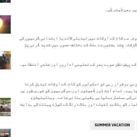
پر بھی شیئر کی۔
جہ سے کام کے اوقات میں تبدیلی لانے یا ابتدائی گرمیوں کی
 گزشتہ چند ہفتوں سے ملک کے مختلف حصوں میں شدید گرمی پڑ
کے پیش نظر صوبے بھر کے تعلیمی اداروں اور ضلعی انتظامیہ
رمی برقرار رہی تو اسکولوں کو کام. کے اوقات تبدیل کرنا
چاہیے۔ تمام آؤٹ ڈور کھیلوں اور. سرگرمیوں کو فوری طور پر
انی کی مسلسل دستیابی یقینی بنائی جائے۔ وینٹیلیشن،
باء کو ہلکے، ڈھیلے اور ہلکے رنگ کے کپڑے پہننے کی ہدایت
SUMMER VACATION