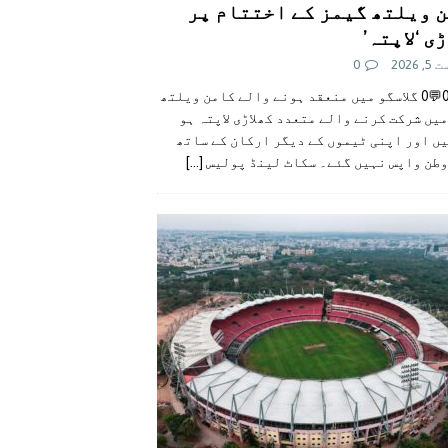
 ویلتھ گیمز کے اختتام پر
ی ‘لاپتہ’
 2026
0
👍0👎0💬0 گلاسگو میں منعقد ہونے والے کامن ویلتھ
یں شرکت کرنے والے متعدد کھلاڑی لاپتہ ہو
ں اور اپنی ٹیموں کے دیگر ارکان کے ساتھ
وطن واپس نہیں گئے۔ سکاٹ لینڈ پولیس
[...]