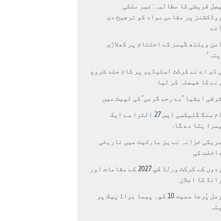
صل قریشی کا مطالبہ: غیر ملکی
وڈکشنز پر مقامی مواد کو ترجیح دی
ئے
من ویلتھ گیمز کے اختتام پر کھلاڑی
اپتہ’
 ڈی اے نے کرکٹ اسٹیڈیم پر کام جلد شروع
نے کا فیصلہ کر لیا
رقی ایشیا ‘بے رحم گرمی’ کی لپیٹ میں
سام سنگ گلیکسی ایس 27 الٹرا سے ایک
مرا ہٹا دے گا.
ریکی خزانہ نے ین مارکیٹ میں تاریخی
اخلت کی
مردوں کے کرکٹ ورلڈ کپ 2027 کے مقامات اور
انڈ کا اعلان
نرمل پُرجا سمیت 10 کوہ پیما براڈ پیک پر
پتہ