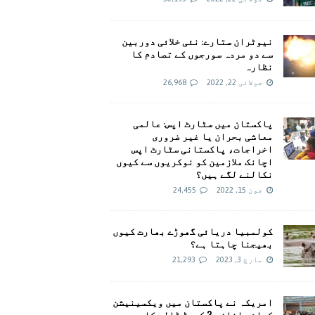
نیوٹران ستارے: نئی خلائی دوربین
سے دو مردہ سورجوں کے تصادم کا
نظارہ
جولائی 22, 2022
26,968
پاکستان میں سٹارٹ اپس: عالمی
معاشی بحران یا غیر ضروری
اخراجات، پاکستانی سٹارٹ اپس
اچانک ملازمین کو نوکریوں سے کیوں
نکالنے لگے ہیں؟
جون 15, 2022
24,455
کولمبیا دریائی گھوڑے بھارت کیوں
بھیجنا چاہتا ہے؟
مارچ 3, 2023
21,293
امريکہ نے پاکستان میں ویکسینیشن
کیلئے اضافی 2 کروڑ ڈالر کا وعدہ