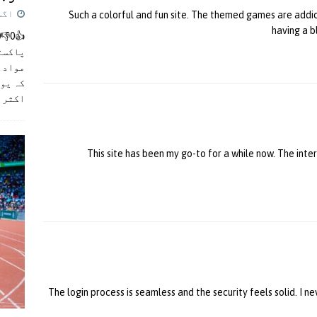
اگست 5,
Such a colorful and fun site. The themed games are addic
having a b
پاکست
مواد ک
کہ یو
اکثر
]
This site has been my go-to for a while now. The inter
The login process is seamless and the security feels solid. I 