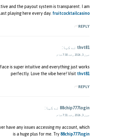
tive and the payout system is transparent. I am
last playing here every day.
fruitcocktailcasino
REPLY
thvt81
نے کہا:
جون 3, 2026 وقت 7:30 شام
face is super intuitive and everything just works
perfectly. Love the vibe here! Visit
thvt81
REPLY
88chip777login
نے کہا:
جون 3, 2026 وقت 7:31 شام
never have any issues accessing my account, which
is a huge plus for me. Try
88chip777login