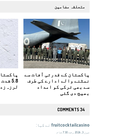
متعلقہ مضامین
پاکستان کے قدرتی آفات سے
پاکستان 
نمٹنے والے ادارے کی طرف
5.8 شد
سے بھی ترکی کو امداد
لرزہ‌زدہ
بھیج دی گئی
34 COMMENTS
fruitcocktailcasino
نے کہا:
جون 3, 2026 وقت 7:30 شام