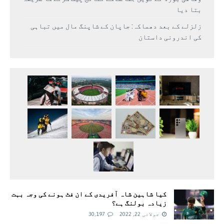
بتا دیا
زلزلے کے بعد دھماکہ: جاپان کے شاپنگ مال میں تباہی
کی اندرونی داستان
کیا شاہین شاہ آفریدی کے ان فٹ ہونے کی وجہ بہت
زیادہ بولنگ ہے؟
جولائی 22, 2022
30,197