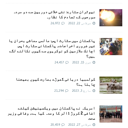
نیوٹران ستارے: نئی خلائی دوربین سے دو مردہ
سورجوں کے تصادم کا نظارہ
جولائی 22, 2022
26,972
پاکستان میں سٹارٹ اپس: عالمی معاشی بحران یا
غیر ضروری اخراجات، پاکستانی سٹارٹ اپس
اچانک ملازمین کو نوکریوں سے کیوں نکالنے لگے
ہیں؟
جون 15, 2022
24,457
کولمبیا دریائی گھوڑے بھارت کیوں بھیجنا
چاہتا ہے؟
مارچ 3, 2023
21,294
امريکہ نے پاکستان میں ویکسینیشن کیلئے
اضافی 2 کروڑ ڈالر کا وعدہ کیا ہے، وفاقی وزیر
صحت
جولائی 27, 2022
20,459