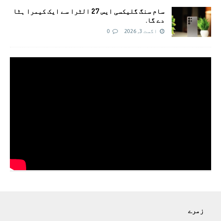
سام سنگ گلیکسی ایس 27 الٹرا سے ایک کیمرا ہٹا
دے گا.
اگست 3, 2026
0
زمرے