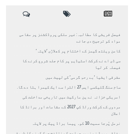
فیصل قریشی کا مطالبہ: غیر ملکی پروڈکشنز پر مقامی
مواد کو ترجیح دی جائے
کامن ویلتھ گیمز کے اختتام پر کھلاڑی ‘لاپتہ’
سی ڈی اے نے کرکٹ اسٹیڈیم پر کام جلد شروع کرنے کا
فیصلہ کر لیا
مشرقی ایشیا ‘بے رحم گرمی’ کی لپیٹ میں
سام سنگ گلیکسی ایس 27 الٹرا سے ایک کیمرا ہٹا دے گا.
امریکی خزانہ نے ین مارکیٹ میں تاریخی مداخلت کی
مردوں کے کرکٹ ورلڈ کپ 2027 کے مقامات اور برانڈ کا
اعلان
نرمل پُرجا سمیت 10 کوہ پیما براڈ پیک پر لاپتہ
وفاقی بورڈ نے نویں جماعت کے نتائج چیک کرنے کا طریقہ