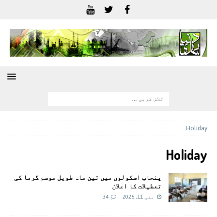
Holiday
Holiday
پنجاب اسکولوں میں تین ماہ طویل موسم گرما کی
تعطیلات کا اعلان
مئی 11, 2026
34