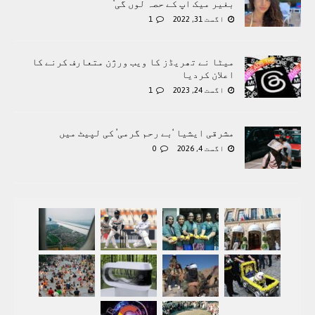
بغیر میک اپ کے حصہ لوں گی‘
اگست 31, 2022
1
میٹا نے تھریڈز کا ویب ورژن متعارف کرنے کا
اعلان کردیا
اگست 24, 2023
1
مشرقی ایشیا ‘بے رحم گرمی’ کی لپیٹ میں
اگست 4, 2026
0