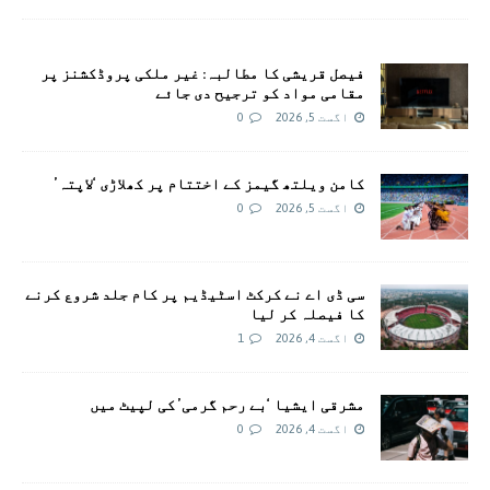
فیصل قریشی کا مطالبہ: غیر ملکی پروڈکشنز پر
مقامی مواد کو ترجیح دی جائے
اگست 5, 2026
0
کامن ویلتھ گیمز کے اختتام پر کھلاڑی ‘لاپتہ’
اگست 5, 2026
0
سی ڈی اے نے کرکٹ اسٹیڈیم پر کام جلد شروع کرنے
کا فیصلہ کر لیا
اگست 4, 2026
1
مشرقی ایشیا ‘بے رحم گرمی’ کی لپیٹ میں
اگست 4, 2026
0