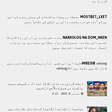
کررہا ہے
MOSTBET_LXET
منیشا روپیتا: پاکستان کی پہلی ہندو ڈی ایس
پی جو ’بڑے خواب دیکھنے والی ہر لڑکی کی عکاس‘ بنیں
NARKOLOG NA DOM_NKEN
سندھ حکومت نے بی آر ٹی ریڈ لائن کا
تعمیراتی معاہدہ منسوخ کر دیا، ہنگامی بنیادوں پر دوبارہ
ٹھیکہ دینے کا فیصلہ: شرجیل میمن
MIKESIB
<strong>کيا ایرانی خفيہ ادارے پاکستان کے اندر منی
لانڈرنگ ميں ملوث ہيں ؟</strong>
دہشت گردوں سے فائرنگ کا تبادلہ، کیپٹن سمیت
پاکستانی فوج کے 5 جوان شہید
ستمبر 6, 2022
0
میلیسا راؤف:’مِس انگلینڈ کے فائنل مقابلے میں