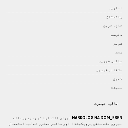
اداريہ
پاکستان
تازہ ترين
دلچسپ
شوبز
صحت
عالمی خبريں
علاقائی خبريں
کھيل
معيشت
حالیہ تبصرے
NARKOLOG NA DOM_EBEN
ايران انٹرنيٹ کو وسيع پيمانے
بيرون ملک منفی پروپگينڈا اور سائبر حملوں کے ليۓ استعمال