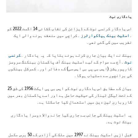
یادگاری نوٹ
اس یادگار کرنسی نوٹ کے ڈیزائن کی نقاب کشائی 14 اگست 2022 کو
۔
اسٹیٹ بینک ہیڈکوارٹرز
۔کراچی میں منعقد ہونے والی ایک
تقریب میں کی گئی تھی۔
بینک نے ایک بیان جاری کرتے ہوئے بتایا کہ یہ یادگار ۔
کرنسی
نوٹ
۔آج سے عوام کے لیے اسٹیٹ بینک آف پاکستان بینکنگ سروسز
کارپوریشن (ایس بی پی بی ایس سی) کے دفاتر اور۔ کمرشل بینکوں
کی برانچوں سے دستیاب ہوگا۔
بیان کے مطابق اس یادگاری نوٹ کو ایس بی پی ایکٹ 1956 کی شق 25
کے تحت لیگل ٹینڈر کی حیثیت حاصل ہے اور اسے پاکستان بھر میں
کاروباری لین دین میں استعمال کیا جاسکتا ہے۔
یہ اسٹیٹ بینک کی جانب سے جاری کیا جانے والا دوسرا یادگاری
بینک نوٹ ہے۔
قبل ازیں اسٹیٹ بینک نے 1997 میں ملک کی آزادی کے 50 برس مکمل