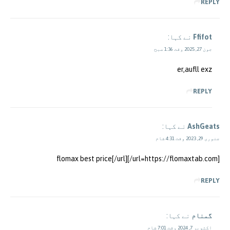
REPLY
Ffifot
نے کہا:
جون 27, 2025 وقت 1:36 صبح
er,aufll exz
REPLY
AshGeats
نے کہا:
جنوری 29, 2023 وقت 4:31 شام
[url=https://flomaxtab.com/]flomax best price[/url]
REPLY
گمنام
نے کہا:
اکتوبر 7, 2024 وقت 7:01 شام