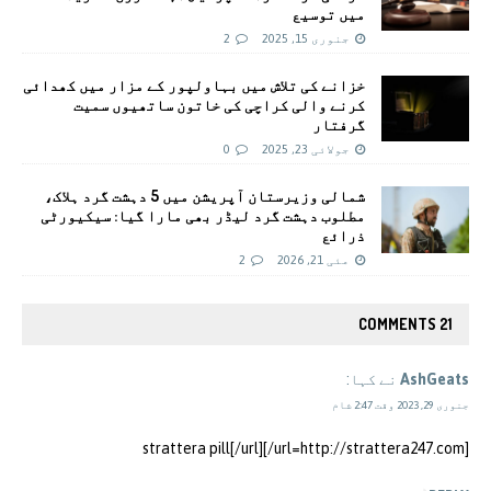
میں توسیع
جنوری 15, 2025
2
خزانے کی تلاش میں بہاولپور کے مزار میں کھدائی
کرنے والی کراچی کی خاتون ساتھیوں سمیت
گرفتار
جولائی 23, 2025
0
شمالی وزیرستان آپریشن میں 5 دہشت گرد ہلاک،
مطلوب دہشت گرد لیڈر بھی مارا گیا: سیکیورٹی
ذرائع
مئی 21, 2026
2
21 COMMENTS
AshGeats
نے کہا:
جنوری 29, 2023 وقت 2:47 شام
[url=http://strattera247.com/]strattera pill[/url]