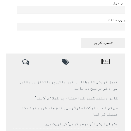
ای میل
ویب سائٹ
فیصل قریشی کا مطالبہ: غیر ملکی پروڈکشنز پر مقامی
مواد کو ترجیح دی جائے
کامن ویلتھ گیمز کے اختتام پر کھلاڑی ‘لاپتہ’
سی ڈی اے نے کرکٹ اسٹیڈیم پر کام جلد شروع کرنے کا
فیصلہ کر لیا
مشرقی ایشیا ‘بے رحم گرمی’ کی لپیٹ میں