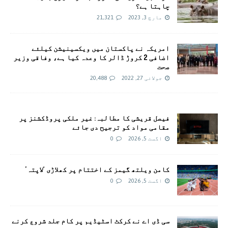
چاہتا ہے؟
مارچ 3, 2023
21,321
امريکہ نے پاکستان میں ویکسینیشن کیلئے
اضافی 2 کروڑ ڈالر کا وعدہ کیا ہے، وفاقی وزیر
صحت
جولائی 27, 2022
20,488
فیصل قریشی کا مطالبہ: غیر ملکی پروڈکشنز پر
مقامی مواد کو ترجیح دی جائے
اگست 5, 2026
0
کامن ویلتھ گیمز کے اختتام پر کھلاڑی ‘لاپتہ’
اگست 5, 2026
0
سی ڈی اے نے کرکٹ اسٹیڈیم پر کام جلد شروع کرنے