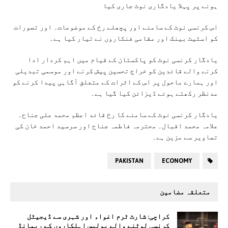
ہونے پر پہلا یادگاری نوٹ جاری کیا
اس کرنسی نوٹ کے سامنے اور پچھلے رخ کے موضوعات۔ اور تصورات
کو اسٹیٹ بینک اور مقامی فنکاروں نے تیار کیا ہے۔
یادگار کرنسی نوٹ کو پاکستان کے قیام میں اہم کردار ادا
کرنے والے قائدین کو خراج تحسین پیش کرنے اور موسمی تبدیلی
اور ہمارے ماحول پر اس کے اثرات کے متعلق آگاہی پیدا کرنے کو
مدنظر رکھتے ہوئے ڈیزائن کیا گیا ہے۔
یادگار کرنسی نوٹ کے سامنے کا رخ قائد اعظم محمد علی جناح۔
علامہ محمد اقبال۔ محترمہ فاطمہ جناح اور سرسید احمد خان کی
تصاویر سے مزین ہے۔
PAKISTAN
ECONOMY
متعلقہ مضامین
کراچی: شارٹ ٹرم اغواء اور شہری سے ڈیجیٹل
کرنسی لوٹنے والے پولیس اہلکاروں کے ریمانڈ