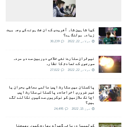
کیا شاہین شاہ آفریدی کے ان فٹ ہونے کی وجہ بہت
زیادہ بولنگ ہے؟
جولائی 22, 2022
30,239
نیوٹران ستارے: نئی خلائی دوربین سے دو مردہ
سورجوں کے تصادم کا نظارہ
جولائی 22, 2022
27,022
پاکستان میں سٹارٹ اپس: عالمی معاشی بحران یا
غیر ضروری اخراجات، پاکستانی سٹارٹ اپس
اچانک ملازمین کو نوکریوں سے کیوں نکالنے لگے
ہیں؟
جون 15, 2022
24,495
کولمبیا دریائی گھوڑے بھارت کیوں بھیجنا