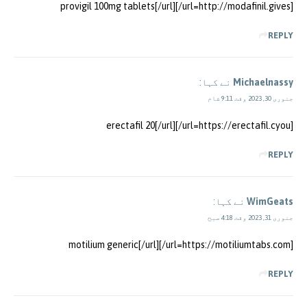
[url=http://modafinil.gives/]provigil 100mg tablets[/url]
REPLY
Michaelnassy
نے کہا:
جنوری 30, 2023 وقت 9:11 شام
[url=https://erectafil.cyou/]erectafil 20[/url]
REPLY
WimGeats
نے کہا:
جنوری 31, 2023 وقت 4:18 صبح
[url=https://motiliumtabs.com/]motilium generic[/url]
REPLY