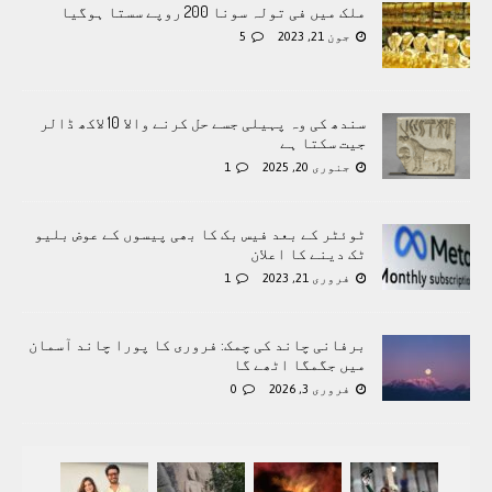
ملک میں فی تولہ سونا 200 روپے سستا ہوگیا
جون 21, 2023
5
سندھ کی وہ پہیلی جسے حل کرنے والا 10 لاکھ ڈالر
جیت سکتا ہے
جنوری 20, 2025
1
ٹوئٹر کے بعد فیس بک کا بھی پیسوں کے عوض بلیو
ٹک دینے کا اعلان
فروری 21, 2023
1
برفانی چاند کی چمک: فروری کا پورا چاند آسمان
میں جگمگا اٹھے گا
فروری 3, 2026
0