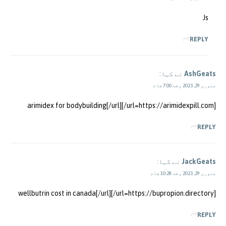
Js
REPLY
AshGeats
نے کہا:
جنوری 29, 2023 وقت 7:00 شام
[url=https://arimidexpill.com/]arimidex for bodybuilding[/url]
REPLY
JackGeats
نے کہا:
جنوری 29, 2023 وقت 10:28 شام
[url=https://bupropion.directory/]wellbutrin cost in canada[/url]
REPLY