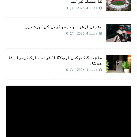
کا فیصلہ کر لیا
اگست 4, 2026
1
مشرقی ایشیا ‘بے رحم گرمی’ کی لپیٹ میں
اگست 4, 2026
0
سام سنگ گلیکسی ایس 27 الٹرا سے ایک کیمرا ہٹا
دے گا.
اگست 3, 2026
0