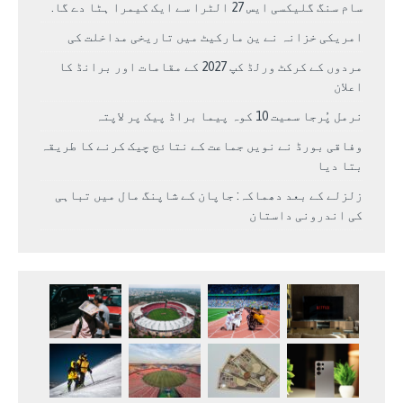
سام سنگ گلیکسی ایس 27 الٹرا سے ایک کیمرا ہٹا دے گا.
امریکی خزانہ نے ین مارکیٹ میں تاریخی مداخلت کی
مردوں کے کرکٹ ورلڈ کپ 2027 کے مقامات اور برانڈ کا
اعلان
نرمل پُرجا سمیت 10 کوہ پیما براڈ پیک پر لاپتہ
وفاقی بورڈ نے نویں جماعت کے نتائج چیک کرنے کا طریقہ
بتا دیا
زلزلے کے بعد دھماکہ: جاپان کے شاپنگ مال میں تباہی
کی اندرونی داستان