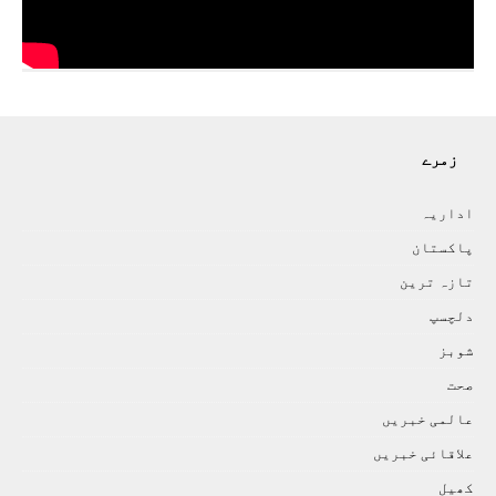
زمرے
اداريہ
پاکستان
تازہ ترين
دلچسپ
شوبز
صحت
عالمی خبريں
علاقائی خبريں
کھيل