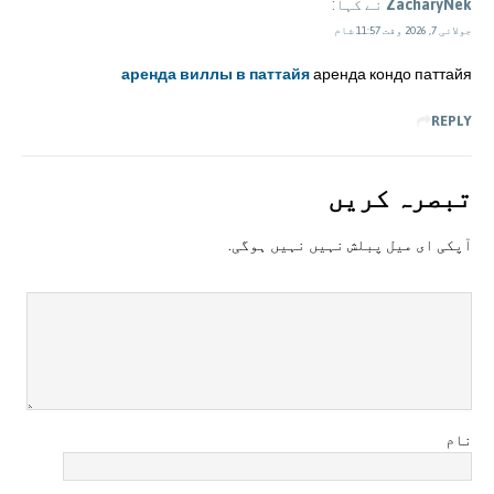
ZacharyNek
نے کہا:
جولائی 7, 2026 وقت 11:57 شام
аренда виллы в паттайя
аренда кондо паттайя
REPLY
تبصرہ کريں
آپکی ای ميل پبلش نہيں نہيں ہوگی.
نام