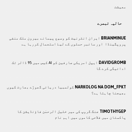
معيشت
حالیہ تبصرے
BRIANMINUE
ايران انٹرنيٹ کو وسيع پيمانے بيرون ملک منفی
پروپگينڈا اور سائبر حملوں کے ليۓ استعمال کررہا ہے
DAVIDGROMB
ایپل امریکی صارفین کو AI کیس میں 95 ڈالر تک
ادائیگی کرے گا
NARKOLOG NA DOM_FPKT
کولمبیا دریائی گھوڑے بھارت کیوں
بھیجنا چاہتا ہے؟
TIMOTHYGEP
جنگ گروپ کی میر خلیل الرحمٰن فاؤنڈیشن کا
پاکستان میں فلاحی کاموں ميں اہم نام