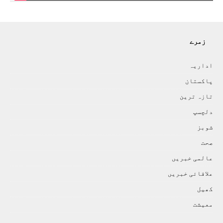
زمرے
اداريہ
پاکستان
تازہ ترين
دلچسپ
شوبز
صحت
عالمی خبريں
علاقائی خبريں
کھيل
معيشت