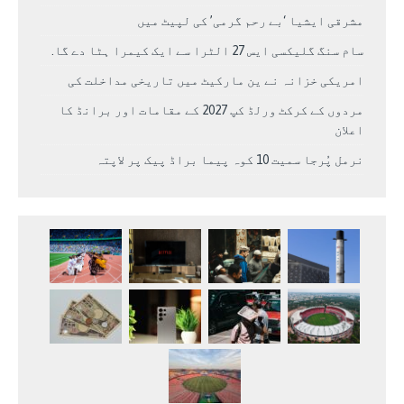
مشرقی ایشیا ‘بے رحم گرمی’ کی لپیٹ میں
سام سنگ گلیکسی ایس 27 الٹرا سے ایک کیمرا ہٹا دے گا.
امریکی خزانہ نے ین مارکیٹ میں تاریخی مداخلت کی
مردوں کے کرکٹ ورلڈ کپ 2027 کے مقامات اور برانڈ کا
اعلان
نرمل پُرجا سمیت 10 کوہ پیما براڈ پیک پر لاپتہ