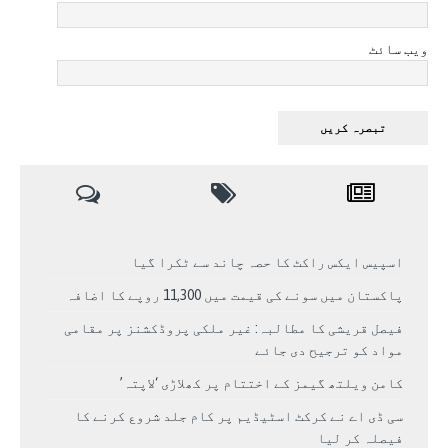
ویب سائٹ
اسپیس ایکس راکٹ کا حصہ چاند سے ٹکرا گیا
پاکستان میں سونے کی قیمت میں 11,300 روپے کا اضافہ
فیصل قریشی کا مطالبہ: غیر ملکی پروڈکشنز پر مقامی
مواد کو ترجیح دی جائے
کامن ویلتھ گیمز کے اختتام پر کھلاڑی ‘لاپتہ’
سی ڈی اے نے کرکٹ اسٹیڈیم پر کام جلد شروع کرنے کا
فیصلہ کر لیا