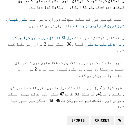
پاکستان کرکٹ ٹیم کے کپتان بابر اعظم نے بھارت کے سابق
کپتان ویرات کوہلی کا ایک اور ریکارڈ توڑ دیا ہے۔
ایشیا کپ سپر فور کے پہلے. میچ کے دوران بابر اعظم ب
طور کپتان
تیز ترین 2 ہزار. رنز بنانے
والے پلیئر بن گئے ہیں۔
پاکستانی کپتان نے یہ سنگ
میل 31 اننگز میں عبور کیا. جبکہ
ویرات کوہلی نے بطور
کپتان 36 اننگز میں 2 ہزار رنز مکمل کیے
تھے۔
بابر اعظم نے لاہور میں بنگلادیش کے خلاف جاری میچ کے دوران
جیسے ہی چھٹا رن لیا، وہ بطور کپتان تیز ترین 2 ہزار رنز
بنانے والے بیٹر بن گئے۔
بطور کپتان 2 ہزار رنز کا سنگ. میل جنوبی افریقا کے اے بی ڈی
ویلیئرز نے 41، مائیکل کلارک نے 47 جبکہ. بھارت کے مہندر سنگھ
دھونی اور انگلش ٹیم کے مورگن نے 48، 48 اننگز میں عبور کیا
تھا۔
SPORTS
CRICKET