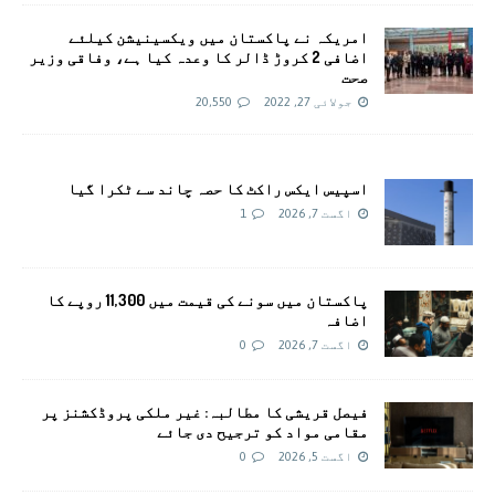
امريکہ نے پاکستان میں ویکسینیشن کیلئے
اضافی 2 کروڑ ڈالر کا وعدہ کیا ہے، وفاقی وزیر
صحت
جولائی 27, 2022
20,550
اسپیس ایکس راکٹ کا حصہ چاند سے ٹکرا گیا
اگست 7, 2026
1
پاکستان میں سونے کی قیمت میں 11,300 روپے کا
اضافہ
اگست 7, 2026
0
فیصل قریشی کا مطالبہ: غیر ملکی پروڈکشنز پر
مقامی مواد کو ترجیح دی جائے
اگست 5, 2026
0