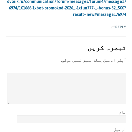
dvorik.ru/communication/forum/messages/forum4/message17
6974/101666-1xbet-promokod-2026_-1xfun777-_-bonus-32_500?
result=new#message176974
REPLY
تبصرہ کريں
آپکی ای ميل پبلش نہيں نہيں ہوگی.
نام
ای میل