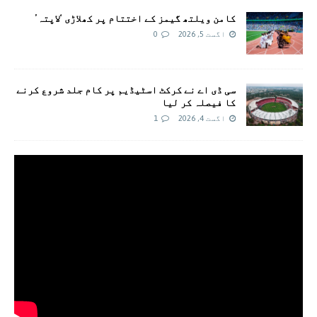
کامن ویلتھ گیمز کے اختتام پر کھلاڑی ‘لاپتہ’
اگست 5, 2026
0
سی ڈی اے نے کرکٹ اسٹیڈیم پر کام جلد شروع کرنے
کا فیصلہ کر لیا
اگست 4, 2026
1