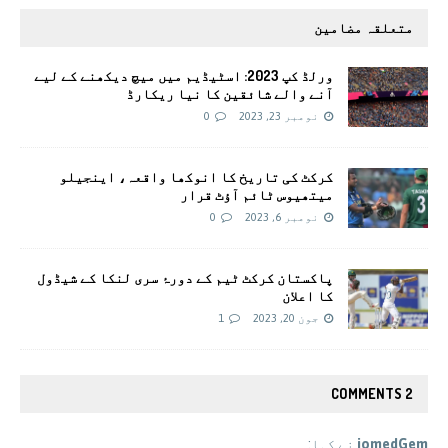
متعلقہ مضامین
ورلڈ کپ 2023: اسٹیڈیم میں میچ دیکھنے کے لیے
آنے والے شائقین کا نیا ریکارڈ
نومبر 23, 2023
0
کرکٹ کی تاریخ کا انوکھا واقعہ، اینجیلو
میتھیوس ٹائم آؤٹ قرار
نومبر 6, 2023
0
پاکستان کرکٹ ٹیم کے دورۂ سری لنکا کے شیڈول
کا اعلان
جون 20, 2023
1
2 COMMENTS
jomedGem
نے کہا: