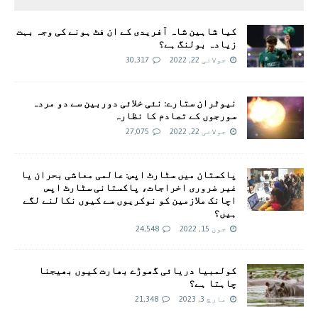
کیا شاہین شاہ آفریدی کے ان فٹ ہونے کی وجہ بہت
زیادہ بولنگ ہے؟
جولائی 22, 2022
30,317
نیوٹران ستارے: نئی خلائی دوربین سے دو مردہ
سورجوں کے تصادم کا نظارہ
جولائی 22, 2022
27,075
پاکستان میں سٹارٹ اپس: عالمی معاشی بحران یا
غیر ضروری اخراجات، پاکستانی سٹارٹ اپس
اچانک ملازمین کو نوکریوں سے کیوں نکالنے لگے
ہیں؟
جون 15, 2022
24,548
کولمبیا دریائی گھوڑے بھارت کیوں بھیجنا
چاہتا ہے؟
مارچ 3, 2023
21,348