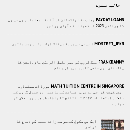
حالیہ تبصرے
PAYDAY LOANS
بھارت کا پاکستان نہ آنے کا معاملہ، پی سی بی
کا ورلڈکپ 2023 نہ کھیلنے کے آپشن پر غور
MOSTBET_IEKR
آئی سی سی بورڈ میٹنگ ایک مرتبہ پھر ملتوی
FRANKBANNY
جنگ گروپ کی میر خلیل الرحمٰن فاؤنڈیشن کا
پاکستان میں فلاحی کاموں ميں اہم نام
MATH TUITION CENTRE IN SINGAPORE
بورڈ آف سیکنڈری
ایجوکیشن کراچی نے نویں جماعت کے سائنس اور جنرل گروپ کے
سالانہ امتحانات ۲۰۲۵ کے نتائج کا باضابطہ طور پر اعلان کر
دیا ہے۔
ایک ہی سکول کے سو سے زائد طلبہ کو دماغ کا
کینسر