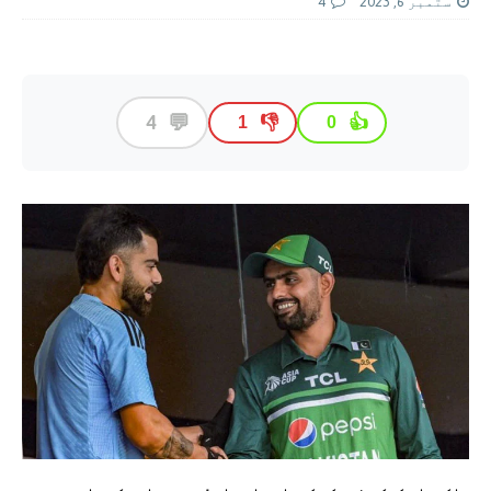
ستمبر 6, 2023
4
💬
4
👎
👍
1
0