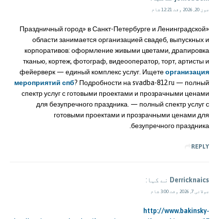
جون 20, 2026 وقت 12:21 شام
«Праздничный город» в Санкт-Петербурге и Ленинградской
области занимается организацией свадеб, выпускных и
корпоративов: оформление живыми цветами, драпировка
тканью, кортеж, фотограф, видеооператор, торт, артисты и
фейерверк — единый комплекс услуг. Ищете
организация
мероприятий спб
? Подробности на svadba-812.ru — полный
спектр услуг с готовыми проектами и прозрачными ценами
для безупречного праздника. — полный спектр услуг с
готовыми проектами и прозрачными ценами для
безупречного праздника.
REPLY
Derricknaics
نے کہا:
جولائی 7, 2026 وقت 3:00 شام
http://www.bakinsky-