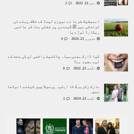
مئی 13, 2022
2
ابھیشیک شرما نے نیوزی لینڈ کے خلاف پہلے ٹی
ٹوئنٹی میں 22 گیندوں پر ففٹی بنا کر عالمی
ریکارڈ توڑ دیا
جنوری 21, 2026
4
کیا ڈارک یعنی سیاہ چاکلیٹ واقعی آپ کی صحت کے
لیے مفید ہے؟
اگست 22, 2022
0
مارک زکربرگ کا اہلیہ پرسیلا چین کیلئے انوکھا
تحفہ
اگست 23, 2024
1