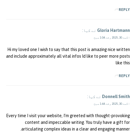
REPLY
Gloria Hartmann
نے کہا:
اگست 30, 2025 وقت 1:04 صبح
Hi my loved one I wish to say that this post is amazing nice written
and include approximately all vital infos Id like to peer more posts
like this
REPLY
Donnell Smith
نے کہا:
اگست 30, 2025 وقت 1:44 صبح
Every time I visit your website, I’m greeted with thought-provoking
content and impeccable writing. You truly have a gift for
articulating complex ideas in a clear and engaging manner.