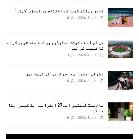
کامن ویلتھ گیمز کے اختتام پر کھلاڑی ‘لاپتہ’
اگست 5, 2026
0
سی ڈی اے نے کرکٹ اسٹیڈیم پر کام جلد شروع کرنے
کا فیصلہ کر لیا
اگست 4, 2026
1
مشرقی ایشیا ‘بے رحم گرمی’ کی لپیٹ میں
اگست 4, 2026
0
سام سنگ گلیکسی ایس 27 الٹرا سے ایک کیمرا ہٹا
دے گا.
اگست 3, 2026
0