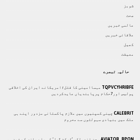
شوبز
صحت
عالمی خبريں
علاقائی خبريں
کھيل
معيشت
حالیہ تبصرے
TQPVCYHRIBFE
مہساامینی کا قتل؛امریکانے ایران کی اخلاقی
پولیس اور7حکام پرپابندیاں عایدکردیں
CALEBRIT
چينی کمپنيوں ميں ملازم پاکستانی مزدور اپنے ہی
ملک ميں بنيادی سہولتوں سے محروم
AVIATOR_RPON
سچن تندولکر ’کرکٹ گرل‘ کی بلے بازی کے فین ہو