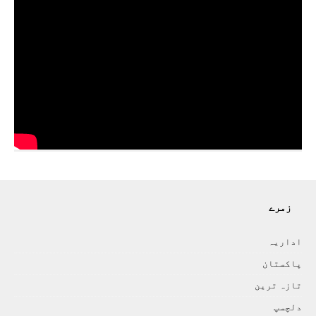
زمرے
اداريہ
پاکستان
تازہ ترين
دلچسپ