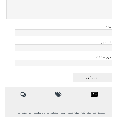
نام
ای میل
ویب سائٹ
فیصل قریشی کا مطالبہ: غیر ملکی پروڈکشنز پر مقامی