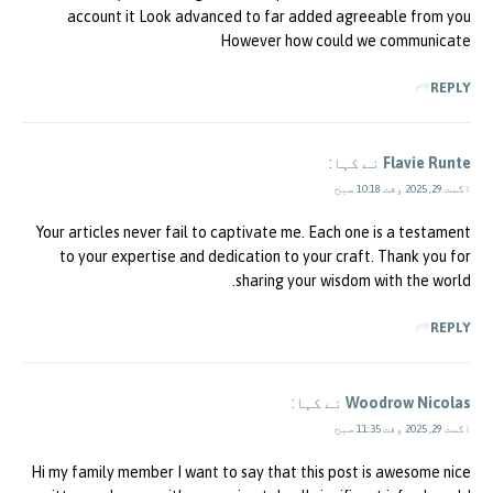
account it Look advanced to far added agreeable from you
However how could we communicate
REPLY
Flavie Runte
نے کہا:
اگست 29, 2025 وقت 10:18 صبح
Your articles never fail to captivate me. Each one is a testament
to your expertise and dedication to your craft. Thank you for
sharing your wisdom with the world.
REPLY
Woodrow Nicolas
نے کہا:
اگست 29, 2025 وقت 11:35 صبح
Hi my family member I want to say that this post is awesome nice