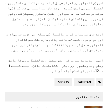
اس بڑی کامیابی پر اظہار خیال کرتے ہوئے پاکستان ماسٹرز ویٹ
لفٹنگ ایسوسی ایشن کے صدر ارشد خان نے. انتہائی فخر کا اظہار
کرتے ہوئے. کہا کہ ’عالمی اور ایشین ماسٹرز چیمپئن شپ دونوں
کی میزبانی پاکستان کے لیے. ایک بڑا اعزاز ہے، یہ ماسٹرز
مقابلوں میں ہماری مسلسل کامیابیوں کا نتیجہ ہے۔
ارشد خان نے بتایا کہ یہ پاکستان کی مسلح افواج نے جس بہادری
اور جواں مردی کیساتھ حالیہ پاک بھارت جنگ میں شاندار
کامیابی حاصل کی ہے. ویٹ لفٹنگ کا. یہ انٹرنیشنل ایونٹ ہم
معرکہ حق اور آپریشن بنیان المرصوص سے منسوب کر رہے ہیں۔
انہوں نے مزید بتایا کہ انٹرنیشنل ویٹ لفٹنگ باڈی کا. پانچ
رکنی وفد وینیوز اور دیگر انتظامات کا جائزہ لینے. کیلئے 9
سے 12 ستمبر کو اسلام آباد آ رہا ہے۔
SPORTS
PAKISTAN
متعلقہ مضامین