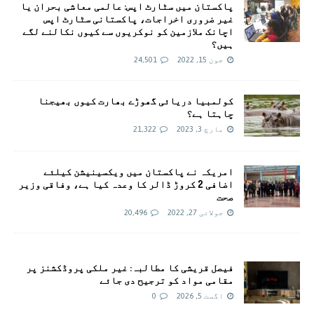
پاکستان میں سٹارٹ اپس: عالمی معاشی بحران یا
غیر ضروری اخراجات، پاکستانی سٹارٹ اپس
اچانک ملازمین کو نوکریوں سے کیوں نکالنے لگے
ہیں؟
جون 15, 2022
24,501
کولمبیا دریائی گھوڑے بھارت کیوں بھیجنا
چاہتا ہے؟
مارچ 3, 2023
21,322
امريکہ نے پاکستان میں ویکسینیشن کیلئے
اضافی 2 کروڑ ڈالر کا وعدہ کیا ہے، وفاقی وزیر
صحت
جولائی 27, 2022
20,496
فیصل قریشی کا مطالبہ: غیر ملکی پروڈکشنز پر
مقامی مواد کو ترجیح دی جائے
اگست 5, 2026
0