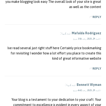
you make blogging look easy The overall look of your site is great
as well as the content
REPLY
Mafalda Rodriguez
نے کہا:
اگست 29, 2025 وقت 3:56 صبح
Ive read several just right stuff here Certainly price bookmarking
for revisiting I wonder how a lot effort you place to create this
kind of great informative website
REPLY
Bennett Wyman
نے کہا:
اگست 29, 2025 وقت 4:42 صبح
Your blog is a testament to your dedication to your craft. Your
commitment to excellence is evident in every aspect of your