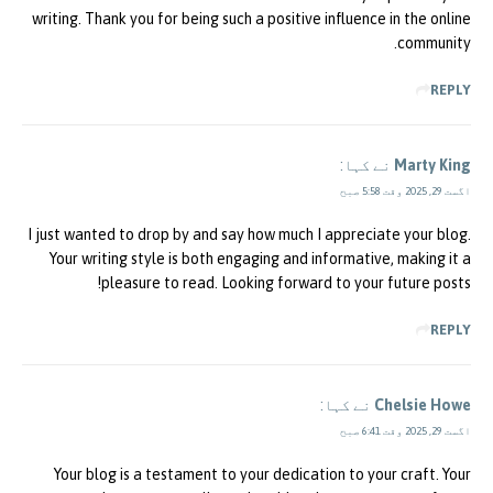
writing. Thank you for being such a positive influence in the online
community.
REPLY
Marty King
نے کہا:
اگست 29, 2025 وقت 5:58 صبح
I just wanted to drop by and say how much I appreciate your blog.
Your writing style is both engaging and informative, making it a
pleasure to read. Looking forward to your future posts!
REPLY
Chelsie Howe
نے کہا:
اگست 29, 2025 وقت 6:41 صبح
Your blog is a testament to your dedication to your craft. Your