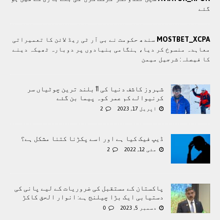
گئے
MOSTBET_XCPA
سندھ حکومت نے بی آر ٹی ریڈ لائن کا تعمیراتی
معاہدہ منسوخ کر دیا، ہنگامی بنیادوں پر دوبارہ ٹھیکہ دینے
کا فیصلہ: شرجیل میمن
شہروز کاشف دنیا کی 11 بلند ترین چوٹیاں سر
کرنیوالے کم عمر کوہ پیما بن گئے
اپریل 17, 2023
2
ڈیپ فیک کیا ہے اور اسے پکڑنا کتنا مشکل ہے؟
مئی 12, 2022
2
پاکستان کے مستقبل کی ضروریات کے لیے پانی کی
دستیابی ایک بڑا چیلنج ہے: انوار الحق کاکڑ
دسمبر 5, 2023
0