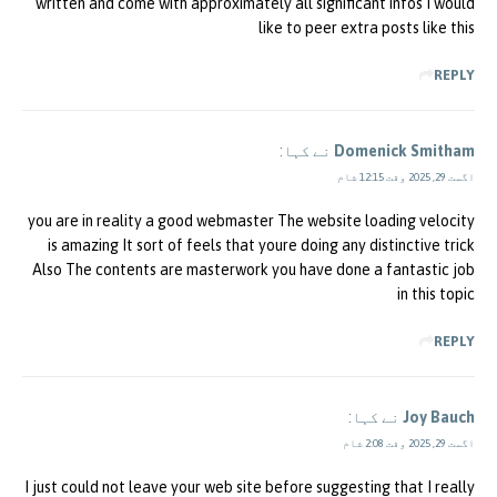
written and come with approximately all significant infos I would
like to peer extra posts like this
REPLY
Domenick Smitham
نے کہا:
اگست 29, 2025 وقت 12:15 شام
you are in reality a good webmaster The website loading velocity
is amazing It sort of feels that youre doing any distinctive trick
Also The contents are masterwork you have done a fantastic job
in this topic
REPLY
Joy Bauch
نے کہا:
اگست 29, 2025 وقت 2:08 شام
I just could not leave your web site before suggesting that I really