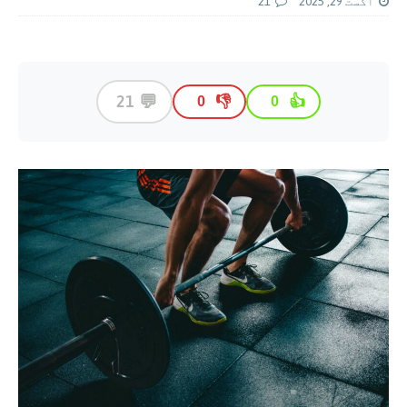
اگست 29, 2025
21
💬
21
👎
👍
0
0