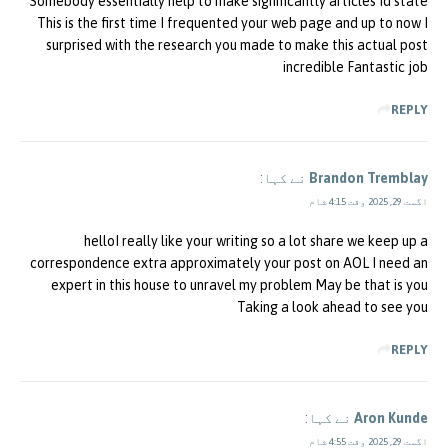
Somebody essentially help to make significantly articles Id state
This is the first time I frequented your web page and up to now I
surprised with the research you made to make this actual post
incredible Fantastic job
REPLY
Brandon Tremblay
نے کہا:
اگست 29, 2025 وقت 4:15 شام
helloI really like your writing so a lot share we keep up a
correspondence extra approximately your post on AOL I need an
expert in this house to unravel my problem May be that is you
Taking a look ahead to see you
REPLY
Aron Kunde
نے کہا:
اگست 29, 2025 وقت 4:55 شام