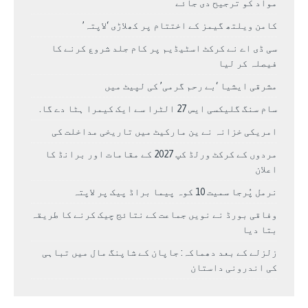
مواد کو ترجیح دی جائے
کامن ویلتھ گیمز کے اختتام پر کھلاڑی ‘لاپتہ’
سی ڈی اے نے کرکٹ اسٹیڈیم پر کام جلد شروع کرنے کا
فیصلہ کر لیا
مشرقی ایشیا ‘بے رحم گرمی’ کی لپیٹ میں
سام سنگ گلیکسی ایس 27 الٹرا سے ایک کیمرا ہٹا دے گا.
امریکی خزانہ نے ین مارکیٹ میں تاریخی مداخلت کی
مردوں کے کرکٹ ورلڈ کپ 2027 کے مقامات اور برانڈ کا
اعلان
نرمل پُرجا سمیت 10 کوہ پیما براڈ پیک پر لاپتہ
وفاقی بورڈ نے نویں جماعت کے نتائج چیک کرنے کا طریقہ
بتا دیا
زلزلے کے بعد دھماکہ: جاپان کے شاپنگ مال میں تباہی
کی اندرونی داستان