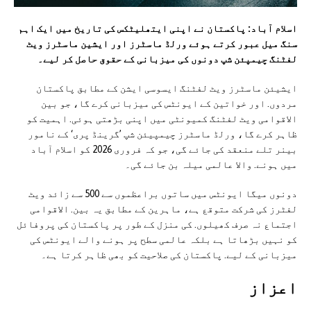
اسلام آباد: پاکستان نے اپنی ایتھلیٹکس کی تاریخ میں ایک اہم
سنگ میل عبور کرتے ہوئے ورلڈ ماسٹرز اور ایشین ماسٹرز ویٹ
لفٹنگ چیمپئن شپ دونوں کی میزبانی کے حقوق حاصل کر لیے۔
ایشیئن ماسٹرز ویٹ لفٹنگ ایسوسی ایشن کے مطابق پاکستان
مردوں. اور خواتین کے ایونٹس کی میزبانی کرے گا، جو بین
الاقوامی ویٹ لفٹنگ کمیونٹی میں اپنی بڑھتی ہوئی. اہمیت کو
ظاہر کرے گا، ورلڈ ماسٹرز چیمپیئن شپ ’گرینڈ پری‘ کے نامور
بینر تلے منعقد کی جائے گی، جو کہ فروری 2026 کو اسلام آباد
میں ہونے. والا عالمی میلہ بن جائے گی۔
دونوں میگا ایونٹس میں ساتوں براعظموں سے 500 سے زائد ویٹ
لفٹرز کی شرکت متوقع ہے، ماہرین کے مطابق یہ بین. الاقوامی
اجتماع نہ صرف کھیلوں. کی منزل کے طور پر پاکستان کی پروفائل
کو نہیں بڑھاتا ہے بلکہ عالمی سطح پر ہونے والے ایونٹس کی
میزبانی کے لیے. پاکستان کی صلاحیت کو بھی ظاہر کرتا ہے۔
اعزاز