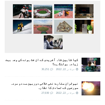
کیا شاہین شاہ آفریدی کے ان فٹ ہونے کی وجہ بہت
زیادہ بولنگ ہے؟
جولائی 22, 2022
30,251
نیوٹران ستارے: نئی خلائی دوربین سے دو مردہ
سورجوں کے تصادم کا نظارہ
جولائی 22, 2022
27,030