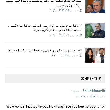
میں ثابت کرسکتا ہوں کہ پاکستان دیوالیہ نہیں
ہوگا: وزیر خزانہ
دسمبر 28, 2022
2
’ان کا نام ماریہ خان ہے، آپ نے ان کا نام کیوں
نہیں لیا‘: ماریہ خان کون ہیں؟
جنوری 20, 2023
2
مجھے بابر اعظم پر کرش ہے: دعا زہرا کا اعتراف
فروری 6, 2025
1
21 COMMENTS
Sallie Murazik
نے کہا:
اگست 29, 2025 وقت 3:54 صبح
Wow wonderful blog layout How long have you been blogging for