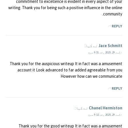
commitment to excellence is evident in every aspect of your
writing. Thank you for being such a positive influence in the online
community.
REPLY
Jace Schmitt
نے کہا:
اگست 29, 2025 وقت 9:31 صبح
Thank you for the auspicious writeup It in fact was a amusement
account it Look advanced to far added agreeable from you
However how can we communicate
REPLY
Chanel Hermiston
نے کہا:
اگست 29, 2025 وقت 9:32 صبح
Thank you for the good writeup It in fact was a amusement